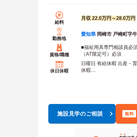
月収 22.0万円～28.0万円
給料
愛知県
岡崎市 戸崎町字牛転
勤務地
■福祉用具専門相談員必須 ■普通自動車運転免
（AT限定可）必須
資格/職種
日曜日 有給休暇 出産・育
休暇
休日休暇
年間休日日数：110日
施設見学のご相談
無料