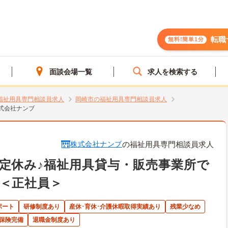
転職
無料!簡単1分
面談会場一覧
求人を検索する
福祉用具専門相談員求人
岡崎市の福祉用具専門相談員求人
式会社ナンブ
株式会社ナンブ
の福祉用具専門相談員求人
定休み♪福祉用具貸与・販売事業所で
＜正社員＞
ポート
研修制度あり
産休･育休･介護休暇取得実績あり
残業少なめ
保険完備
退職金制度あり