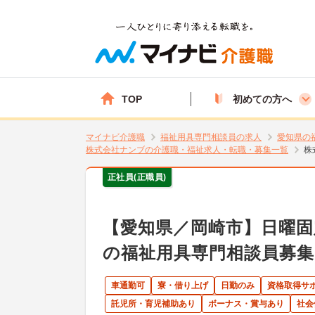
TOP
初めての方へ
マイナビ介護職
福祉用具専門相談員の求人
愛知県の
株式会社ナンブの介護職・福祉求人・転職・募集一覧
株
正社員(正職員)
【愛知県／岡崎市】日曜固
の福祉用具専門相談員募集
車通勤可
寮・借り上げ
日勤のみ
資格取得サ
託児所・育児補助あり
ボーナス・賞与あり
社会