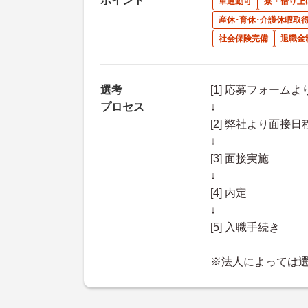
ポイント
車通勤可
寮・借り上
産休･育休･介護休暇取
社会保険完備
退職金
選考
[1] 応募フォーム
プロセス
↓
[2] 弊社より面
↓
[3] 面接実施
↓
[4] 内定
↓
[5] 入職手続き
※法人によっては