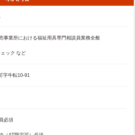
員
販売事業所における福祉用具専門相談員業務全般
ェック など
字牛転10-91
員必須
許（AT限定可）必須