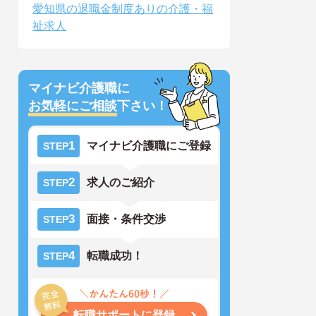
愛知県の退職金制度ありの介護・福
祉求人
マイナビ介護職に
お気軽にご相談
下さい！
1
マイナビ介護職にご登録
STEP
2
求人のご紹介
STEP
3
面接・条件交渉
STEP
4
転職成功！
STEP
転職サポートに登録