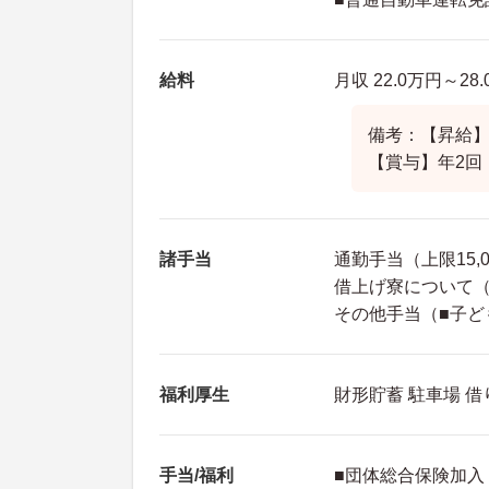
給料
月収 22.0万円～28
備考：【昇給】
【賞与】年2回
諸手当
通勤手当（上限15,
借上げ寮について（
その他手当（■子ども
福利厚生
財形貯蓄 駐車場 
手当/福利
■団体総合保険加入