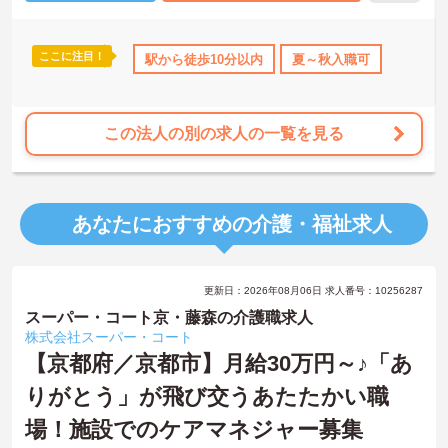
ここに注目！
110日以上
夏～秋入職可
駅から徒歩10分以内
社会保険完備
夏～秋入職可
この法人の別の求人の一覧を見る
あなたにおすすめの介護・福祉求人
更新日：2026年08月06日 求人番号：10256287
スーパー・コート京・藤森の介護職求人
株式会社スーパー・コート
【京都府／京都市】月給30万円～♪「あ
りがとう」が飛び交うあたたかい職
場！施設でのケアマネジャー募集