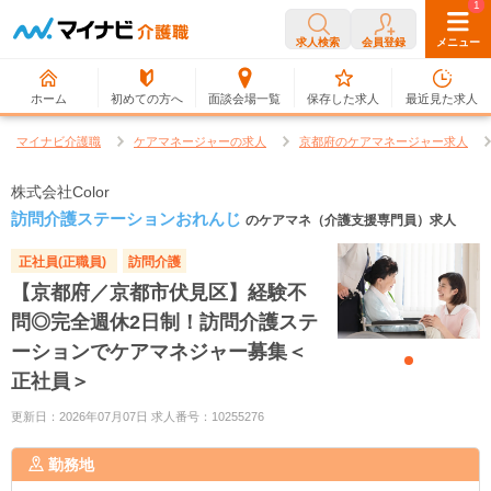
0
1
求人検索
会員登録
メニュー
ホーム
初めての方へ
面談会場一覧
保存した求人
最近見た求人
マイナビ介護職
ケアマネージャーの求人
京都府のケアマネージャー求人
株式会社Color
訪問介護ステーションおれんじ
のケアマネ（介護支援専門員）求人
正社員(正職員)
訪問介護
【京都府／京都市伏見区】経験不
問◎完全週休2日制！訪問介護ステ
ーションでケアマネジャー募集＜
正社員＞
更新日：2026年07月07日 求人番号：10255276
勤務地