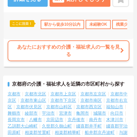
り合える「サンクスバッジ」制度があります。社内全体で毎月1万50
00以上のバッジが行き交うほど活発で、日々の感謝を大切にする文
化が根付いています。風通しが良く親身になってくれる仲間が多い
ので、壁にぶつかっても安心して相談できるあたたかい雰囲気で
ここに注目！
駅から徒歩10分以内
未経験OK
残業少なめ
す。
◆プロの介護集団を目指す独自の介護技術認定制度「ケアマイスタ
ー」あり！また半年に1回「目標管理シート」を作成し、月に1回上
司と面談を行うことで、自身の成長をしっかり実感しながら働けま
あなたにおすすめの介護・福祉求人の一覧を見
す。
る
京都府の介護・福祉求人を近隣の市区町村から探す
京都市
京都市北区
京都市上京区
京都市左京区
京都市中
京区
京都市東山区
京都市下京区
京都市南区
京都市右京
区
京都市伏見区
京都市山科区
京都市西京区
福知山市
舞鶴市
綾部市
宇治市
宮津市
亀岡市
城陽市
向日市
長岡京市
八幡市
京田辺市
京丹後市
南丹市
木津川市
乙訓郡大山崎町
久世郡久御山町
綴喜郡井手町
綴喜郡宇治
田原町
相楽郡笠置町
相楽郡精華町
船井郡京丹波町
与謝