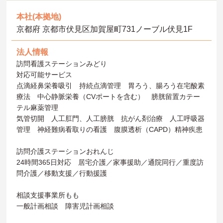
本社(本拠地)
京都府 京都市伏見区加賀屋町731ノーブル伏見1F
法人情報
訪問看護ステーションみどり
対応可能サービス
点滴経鼻栄養吸引 持続点滴管理 胃ろう、腸ろう在宅酸素
療法 中心静脈栄養（CVポートを含む） 膀胱留置カテー
テル麻薬管理
気管切開 人工肛門、人工膀胱 抗がん剤治療 人工呼吸器
管理 神経難病看取りの看護 腹膜透析（CAPD）精神疾患
訪問介護ステーションおれんじ
24時間365日対応 居宅介護／家事援助／通院同行／重度訪
問介護／移動支援／行動援護
相談支援事業所もも
一般計画相談 障害児計画相談