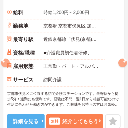
給料
時給1,200円～2,000円
勤務地
京都府 京都市伏見区 加賀屋町731 ノーブル伏見1F
最寄り駅
近鉄京都線「伏見(京都)駅」徒歩5分
資格/職種
■介護職員初任者研修、実務者研修、介護福祉士のいずれか ■経験不問 ■原動機付自転車免許・自動二輪車免許・普通自動車運転免許（AT限定可）あれば尚可（自転車での移動も相談可能）
雇用形態
非常勤・パート・アルバイト
サービス
訪問介護
京都市伏見区に位置する訪問介護ステーションです。最寄駅から徒
歩5分！通勤にも便利です。経験は不問！週1日から相談可能なので
生活に合わせた働き方ができます。ご興味をお持ちの方はお気軽に
お問い合わせください。
詳細を見る
紹介してもらう
無料