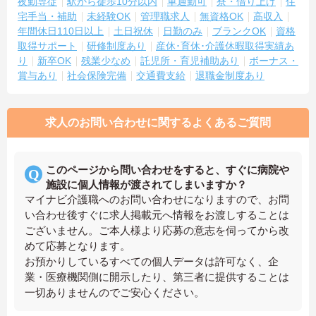
夜勤専従
駅から徒歩10分以内
車通勤可
寮・借り上げ
住
宅手当・補助
未経験OK
管理職求人
無資格OK
高収入
年間休日110日以上
土日祝休
日勤のみ
ブランクOK
資格
取得サポート
研修制度あり
産休･育休･介護休暇取得実績あ
り
新卒OK
残業少なめ
託児所・育児補助あり
ボーナス・
賞与あり
社会保険完備
交通費支給
退職金制度あり
求人のお問い合わせに関するよくあるご質問
このページから問い合わせをすると、すぐに病院や
施設に個人情報が渡されてしまいますか？
マイナビ介護職へのお問い合わせになりますので、お問
い合わせ後すぐに求人掲載元へ情報をお渡しすることは
ございません。ご本人様より応募の意志を伺ってから改
めて応募となります。
お預かりしているすべての個人データは許可なく、企
業・医療機関側に開示したり、第三者に提供することは
一切ありませんのでご安心ください。