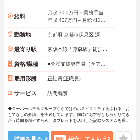
月収 30.0万円～業務手当＋職務手当＋資格手当を含む
給料
年収 407万円～月給×12ヶ月＋賞与
勤務地
京都府 京都市伏見区 深草池ノ内町11-3
最寄り駅
京阪本線「藤森駅」徒歩8分
資格/職種
■介護支援専門員（ケアマネジャー） ※経験不問、介護支援専門員業務経験あれば尚可 ※ブランク可
雇用形態
正社員(正職員)
サービス
訪問看護
◆スーパーホテルグループならではのホスピタリティあふれる「お
もてなしの介護」を実践しています。同時にお客様としっかり向き
合う時間を増やすため、タブレットを活用した記録システムを導入
して業務の効率化も進めています。お客様一人ひとりの人生に深く
寄り添えるやりがいのあるお仕事です。
◆部署や施設を超えてスタッフ同士で「ありがとう」のバッジを送
詳細を見る
紹介してもらう
無料