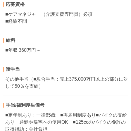
応募資格
■ケアマネジャー（介護支援専門員）必須
■経験不問
給料
■年収 360万円～
諸手当
その他手当（■歩合手当：売上375,000万円以上の部分に対
して50％を支給）
手当/福利厚生備考
■定年制あり：一律65歳 ■再雇用制度あり■バイクの支給
あり：通勤や帰宅への使用OK ■125ccのバイクの免許の
取得補助：会社負担