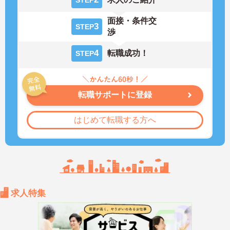
STEP
面接・条件交
3
STEP
渉
4
転職成功！
STEP
転職サポートに登録
はじめて転職する方へ
求人特集