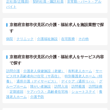
正社員(正職員)
契約社員・嘱託社員
非常勤・パート・アル
バイト
京都府京都市伏見区の介護・福祉求人を施設業態で探
す
病院
クリニック
介護福祉施設
在宅医療
その他
京都府京都市伏見区の介護・福祉求人をサービス内容
で探す
訪問介護
介護老人保健施設（老健）
有料老人ホーム
サー
ビス付き高齢者向け住宅（サ高住）
特別養護老人ホーム（特
養）
通所介護（デイサービス）
デイケア（通所リハ）
グ
ループホーム
障がい者施設
訪問入浴
訪問看護
訪問診療
定期巡回
ケアハウス・高齢者住宅地
ショートステイ
養
護老人ホーム
介護予防