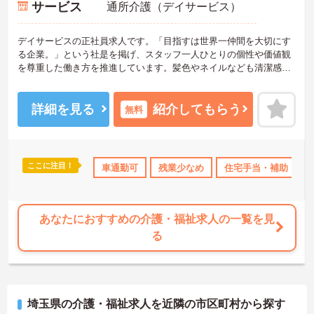
サービス
通所介護（デイサービス）
デイサービスの正社員求人です。「目指すは世界一仲間を大切にす
る企業。」という社是を掲げ、スタッフ一人ひとりの個性や価値観
を尊重した働き方を推進しています。髪色やネイルなども清潔感が
あれば原則自由となっており、自分らしいスタイルで無理なく働く
ことが可能です。日々の頑張りやチームワークは賞与とは別に支給
される特別報酬としてしっかり還元されるため、高いモチベーショ
詳細を見る
紹介してもらう
無料
ンを維持しながら業務に取り組めます。残業は少なく、月9日の公休
に加えて年間17日のリフレッシュ休暇も用意されており、プライベ
ートの時間を大切にできる環境です。定年65歳以降も再雇用制度に
より70歳まで勤務可能であり、退職金制度も完備されているなど、
ここに注目！
交通費支給
車通勤可
残業少なめ
住宅手当・補助
長期的に安定したキャリアを築いていける職場です。入社後はOJT
による丁寧なフォロー体制があり、資格取得支援制度も活用しなが
ら更なるスキルアップを目指せます。
★おすすめPOINT★
あなたにおすすめの介護・福祉求人の一覧を見
【賞与とは別に特別報酬が支給され、収入アップが期待できます】
る
・日々の施設運営への貢献やチームワークが多角的に評価されるた
め、目に見える形で還元されます。
・努力がダイレクトに評価へつながる制度により、仕事へのモチベ
ーションを高めながら働けます。
埼玉県の介護・福祉求人を近隣の市区町村から探す
【チームでの情報共有が徹底されており、安心して業務に取り組め