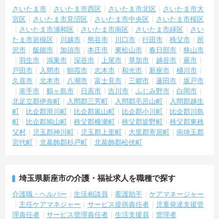
る体制です】
さいたま市
さいたま市西区
さいたま市北区
さいたま市大
・毎朝スタッフ全員でミーティングを行い、お客様の体調や業務連
宮区
さいたま市見沼区
さいたま市中央区
さいたま市桜区
絡を細やかに共有する仕組みがあります。
さいたま市浦和区
さいたま市南区
さいたま市緑区
さい
・多職種連携で職種を超えて相談しやすい雰囲気のもと、困った時
たま市岩槻区
川越市
熊谷市
川口市
行田市
秩父市
所
もすぐにお互いをフォローし合えます。
沢市
飯能市
加須市
本庄市
東松山市
春日部市
狭山市
羽生市
鴻巣市
深谷市
上尾市
草加市
越谷市
蕨市
【残業が少なく独自の休暇制度も完備され、長期的に安定して働け
る環境です】
戸田市
入間市
朝霞市
志木市
和光市
新座市
桶川市
・残業は少なく、年間17日のリフレッシュ休暇も取得できること
久喜市
北本市
八潮市
富士見市
三郷市
蓮田市
坂戸市
で、心身の疲労をしっかり回復できます。
幸手市
鶴ヶ島市
日高市
吉川市
ふじみ野市
白岡市
・定年65歳以降も再雇用制度で70歳まで勤務可能であり、退職金制
北足立郡伊奈町
入間郡三芳町
入間郡毛呂山町
入間郡越生
度も備わって無理なく長く続けられます。
町
比企郡滑川町
比企郡嵐山町
比企郡小川町
比企郡川島
町
比企郡鳩山町
秩父郡横瀬町
秩父郡皆野町
秩父郡東秩
【一人ひとりの個性や希望を尊重し、自分らしくキャリアを描ける
父村
児玉郡神川町
児玉郡上里町
大里郡寄居町
南埼玉郡
職場です】
宮代町
北葛飾郡杉戸町
北葛飾郡松伏町
・時短勤務からフルタイム、さらには管理者へのステップアップま
で、ライフステージに合わせた働き方を選択できます。
・清潔感があれば髪色やネイルなども自由となっており、自分らし
いスタイルを大切にできる環境です。
埼玉県新座市の介護・福祉求人を職種で探す
介護職・ヘルパー
生活相談員
看護助手
ケアマネージャー
主任ケアマネジャー
サービス提供責任者
児童発達支援管
理責任者
サービス管理責任者
生活支援員
管理者