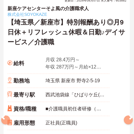
更新日：2026年08月07日 求人番号：603882
新座ケアセンターそよ風の介護職求人
株式会社SOYOKAZE
【埼玉県／新座市】特別報酬あり◎月9
日休＋リフレッシュ休暇＆日勤♪デイサ
ービス／介護職
月収 28.4万円～
給料
年収 287万円～月給×12ヶ月
勤務地
埼玉県 新座市 野寺2-5-19
最寄り駅
西武池袋線「ひばりケ丘(東京)駅」バス・車6分
資格/職種
■介護職員初任者研修（ヘルパー2級）以上 ■普通自動車免許 ※介護経験3年以上 ※ブランク可
雇用形態
正社員(正職員)