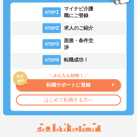
マイナビ介護
1
STEP
職にご登録
2
求人のご紹介
STEP
面接・条件交
3
STEP
渉
4
転職成功！
STEP
転職サポートに登録
はじめて転職する方へ