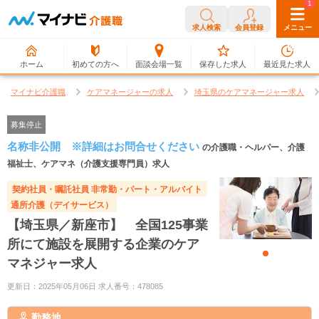
0
1
求人検索
会員登録
メニュー
ホーム
初めての方へ
面談会場一覧
保存した求人
最近見た求人
マイナビ介護職
ケアマネージャーの求人
埼玉県のケアマネージャー求人
募集停止
名称非公開 ※詳細はお問合せください
の介護職・ヘルパー、介護
福祉士、ケアマネ（介護支援専門員）求人
契約社員・嘱託社員
非常勤・パート・アルバイト
通所介護（デイサービス）
【埼玉県／新座市】 全国125事業
所にて施設を展開する企業のケア
マネジャー求人
更新日：2025年05月06日 求人番号：478085
勤務地