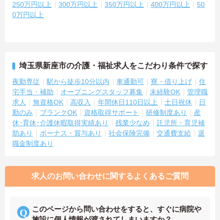
250万円以上
300万円以上
350万円以上
400万円以上
50
0万円以上
埼玉県新座市の介護・福祉求人をこだわり条件で探す
夜勤専従
駅から徒歩10分以内
車通勤可
寮・借り上げ
住
宅手当・補助
オープニングスタッフ募集
未経験OK
管理職
求人
無資格OK
高収入
年間休日110日以上
土日祝休
日
勤のみ
ブランクOK
資格取得サポート
研修制度あり
産
休･育休･介護休暇取得実績あり
残業少なめ
託児所・育児補
助あり
ボーナス・賞与あり
社会保険完備
交通費支給
退
職金制度あり
求人のお問い合わせに関するよくあるご質問
このページから問い合わせをすると、すぐに病院や
施設に個人情報が渡されてしまいますか？