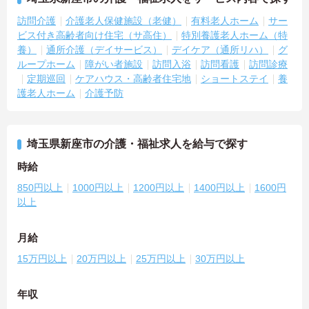
訪問介護
介護老人保健施設（老健）
有料老人ホーム
サー
ビス付き高齢者向け住宅（サ高住）
特別養護老人ホーム（特
養）
通所介護（デイサービス）
デイケア（通所リハ）
グ
ループホーム
障がい者施設
訪問入浴
訪問看護
訪問診療
定期巡回
ケアハウス・高齢者住宅地
ショートステイ
養
護老人ホーム
介護予防
埼玉県新座市の介護・福祉求人を給与で探す
時給
850円以上
1000円以上
1200円以上
1400円以上
1600円
以上
月給
15万円以上
20万円以上
25万円以上
30万円以上
年収