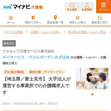
0
1
求人検索
会員登録
メニュー
ホーム
初めての方へ
面談会場一覧
保存した求人
最近見た求人
マイナビ介護職
介護職・ヘルパーの求人
埼玉県の介護職・ヘルパー求人
募集停止
ウエルシア介護サービス株式会社
デイサービス ウエルガーデンみずほ台
の介護職・ヘルパー、介護
福祉士求人
正社員(正職員)
通所介護（デイサービス）
【埼玉県／富士見市】 大手法人が
運営する事業所での介護職求人で
す
更新日：2025年09月01日 求人番号：587373