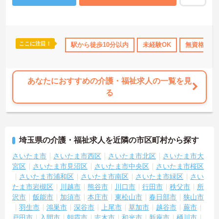
ここに注目！
ト
研修制度あり
産休･育休･介護休暇取得実績あり
駅から徒歩10分以内
未経験OK
ボーナス・賞
無資格OK
あなたにおすすめの介護・福祉求人の一覧を見
る
埼玉県の介護・福祉求人を近隣の市区町村から探す
さいたま市
さいたま市西区
さいたま市北区
さいたま市大
宮区
さいたま市見沼区
さいたま市中央区
さいたま市桜区
さいたま市浦和区
さいたま市南区
さいたま市緑区
さい
たま市岩槻区
川越市
熊谷市
川口市
行田市
秩父市
所
沢市
飯能市
加須市
本庄市
東松山市
春日部市
狭山市
羽生市
鴻巣市
深谷市
上尾市
草加市
越谷市
蕨市
戸田市
入間市
朝霞市
志木市
和光市
新座市
桶川市