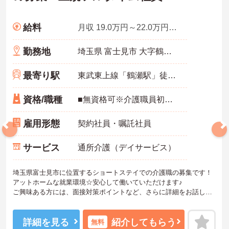
給料
月収 19.0万円～22.0万円程度
勤務地
埼玉県 富士見市 大字鶴馬3547-12
最寄り駅
東武東上線「鶴瀬駅」徒歩5分
資格/職種
■無資格可※介護職員初任者研修（ヘルパー2級）以上、介護福祉士 いずれかあれば尚可■経験不問■普通自動車免許必須
雇用形態
契約社員・嘱託社員
サービス
通所介護（デイサービス）
埼玉県富士見市に位置するショートステイでの介護職の募集です！
アットホームな就業環境☆安心して働いていただけます♪
ご興味ある方には、面接対策ポイントなど、さらに詳細をお話しい
たしますのでお気軽にご相談ください。
詳細を見る
紹介してもらう
無料