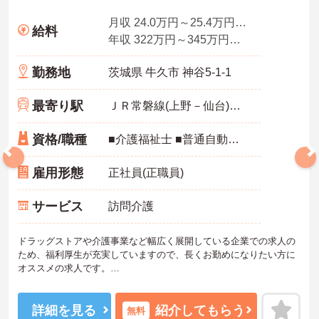
月収 24.0万円～25.4万円程度
給料
年収 322万円～345万円程度
勤務地
茨城県 牛久市 神谷5-1-1
最寄り駅
ＪＲ常磐線(上野－仙台)「牛久駅」バス・車9分
資格/職種
■介護福祉士 ■普通自動車運転免許 ※◆訪問介護経験者大歓迎
雇用形態
正社員(正職員)
サービス
訪問介護
ドラッグストアや介護事業など幅広く展開している企業での求人の
ため、福利厚生が充実していますので、長くお勤めになりたい方に
オススメの求人です。
ご興味のある方は面接のポイントなどをお話しいたします。
詳細を見る
紹介してもらう
無料