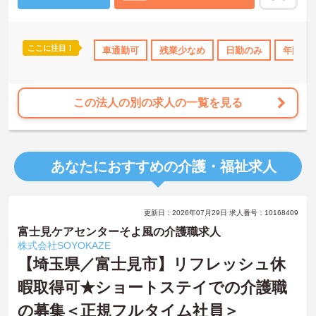
ここに注目！
上
研修制度あり
社会保険完備
車通勤可
残業少なめ
交通費支給
日勤のみ
退職金制度あり
年間休日
この法人の別の求人の一覧を見る
あなたにおすすめの介護・福祉求人
更新日：2026年07月29日 求人番号：10168409
富士見ケアセンターそよ風の介護職求人
株式会社SOYOKAZE
【埼玉県／富士見市】リフレッシュ休
暇取得可★ショートステイでの介護職
の募集＜正規フルタイム社員＞