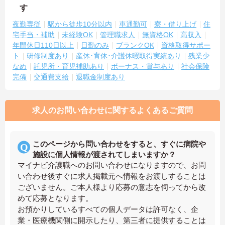
す
夜勤専従
駅から徒歩10分以内
車通勤可
寮・借り上げ
住
宅手当・補助
未経験OK
管理職求人
無資格OK
高収入
年間休日110日以上
日勤のみ
ブランクOK
資格取得サポー
ト
研修制度あり
産休･育休･介護休暇取得実績あり
残業少
なめ
託児所・育児補助あり
ボーナス・賞与あり
社会保険
完備
交通費支給
退職金制度あり
求人のお問い合わせに関するよくあるご質問
このページから問い合わせをすると、すぐに病院や
施設に個人情報が渡されてしまいますか？
マイナビ介護職へのお問い合わせになりますので、お問
い合わせ後すぐに求人掲載元へ情報をお渡しすることは
ございません。ご本人様より応募の意志を伺ってから改
めて応募となります。
お預かりしているすべての個人データは許可なく、企
業・医療機関側に開示したり、第三者に提供することは