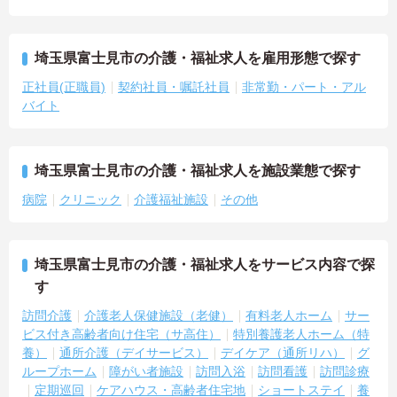
埼玉県富士見市の介護・福祉求人を雇用形態で探す
正社員(正職員)
契約社員・嘱託社員
非常勤・パート・アル
バイト
埼玉県富士見市の介護・福祉求人を施設業態で探す
病院
クリニック
介護福祉施設
その他
埼玉県富士見市の介護・福祉求人をサービス内容で探
す
訪問介護
介護老人保健施設（老健）
有料老人ホーム
サー
ビス付き高齢者向け住宅（サ高住）
特別養護老人ホーム（特
養）
通所介護（デイサービス）
デイケア（通所リハ）
グ
ループホーム
障がい者施設
訪問入浴
訪問看護
訪問診療
定期巡回
ケアハウス・高齢者住宅地
ショートステイ
養