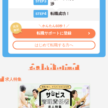
3
STEP
渉
4
転職成功！
STEP
転職サポートに登録
はじめて転職する方へ
求人特集