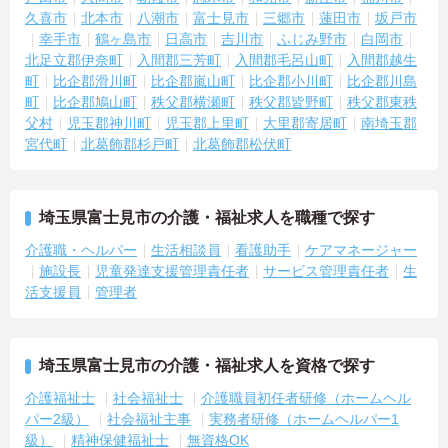
久喜市
北本市
八潮市
富士見市
三郷市
蓮田市
坂戸市
幸手市
鶴ヶ島市
日高市
吉川市
ふじみ野市
白岡市
北足立郡伊奈町
入間郡三芳町
入間郡毛呂山町
入間郡越生
町
比企郡滑川町
比企郡嵐山町
比企郡小川町
比企郡川島
町
比企郡鳩山町
秩父郡横瀬町
秩父郡皆野町
秩父郡東秩
父村
児玉郡神川町
児玉郡上里町
大里郡寄居町
南埼玉郡
宮代町
北葛飾郡杉戸町
北葛飾郡松伏町
埼玉県富士見市の介護・福祉求人を職種で探す
介護職・ヘルパー
生活相談員
看護助手
ケアマネージャー
施設長
児童発達支援管理責任者
サービス管理責任者
生
活支援員
管理者
埼玉県富士見市の介護・福祉求人を資格で探す
介護福祉士
社会福祉士
介護職員初任者研修（ホームヘル
パー2級）
社会福祉主事
実務者研修（ホームヘルパー1
級）
精神保健福祉士
無資格OK