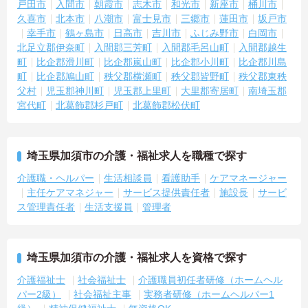
戸田市
入間市
朝霞市
志木市
和光市
新座市
桶川市
久喜市
北本市
八潮市
富士見市
三郷市
蓮田市
坂戸市
幸手市
鶴ヶ島市
日高市
吉川市
ふじみ野市
白岡市
北足立郡伊奈町
入間郡三芳町
入間郡毛呂山町
入間郡越生
町
比企郡滑川町
比企郡嵐山町
比企郡小川町
比企郡川島
町
比企郡鳩山町
秩父郡横瀬町
秩父郡皆野町
秩父郡東秩
父村
児玉郡神川町
児玉郡上里町
大里郡寄居町
南埼玉郡
宮代町
北葛飾郡杉戸町
北葛飾郡松伏町
埼玉県加須市の介護・福祉求人を職種で探す
介護職・ヘルパー
生活相談員
看護助手
ケアマネージャー
主任ケアマネジャー
サービス提供責任者
施設長
サービ
ス管理責任者
生活支援員
管理者
埼玉県加須市の介護・福祉求人を資格で探す
介護福祉士
社会福祉士
介護職員初任者研修（ホームヘル
パー2級）
社会福祉主事
実務者研修（ホームヘルパー1