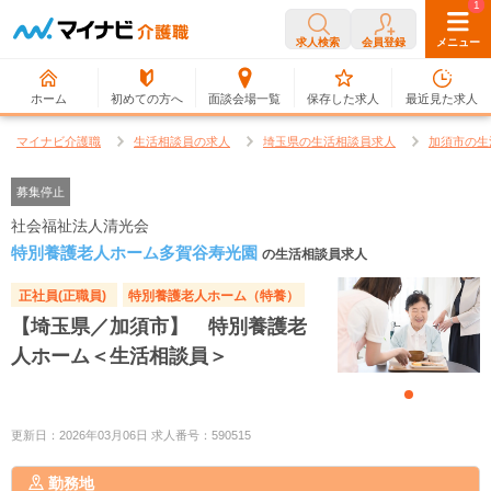
0
1
求人検索
会員登録
メニュー
ホーム
初めての方へ
面談会場一覧
保存した求人
最近見た求人
マイナビ介護職
生活相談員の求人
埼玉県の生活相談員求人
加須市の生
募集停止
社会福祉法人清光会
特別養護老人ホーム多賀谷寿光園
の生活相談員求人
正社員(正職員)
特別養護老人ホーム（特養）
【埼玉県／加須市】 特別養護老
人ホーム＜生活相談員＞
更新日：2026年03月06日 求人番号：590515
勤務地