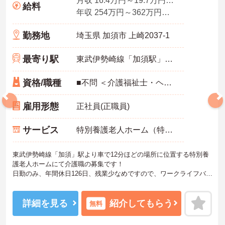
月収 16.4万円～19.7万円程度（諸手当込）
給料
年収 254万円～362万円程度（諸手当込）
勤務地
埼玉県 加須市 上崎2037-1
最寄り駅
東武伊勢崎線「加須駅」バス・車12分
資格/職種
■不問 ＜介護福祉士・ヘルパー1級または2級あれば尚可＞ ※新卒可、ブランク可
雇用形態
正社員(正職員)
サービス
特別養護老人ホーム（特養）
東武伊勢崎線「加須」駅より車で12分ほどの場所に位置する特別養
護老人ホームにて介護職の募集です！
日勤のみ、年間休日126日、残業少なめですので、ワークライフバラ
ンスを重視して働きたい方にかなりおすすめの求人になります★
埼玉県から、「多様な働き方実践企業」としての認定を受けた、働
きやすい職場になります。住宅手当の支給含め、各種手当も充実し
詳細を見る
紹介してもらう
無料
ておりますことも、嬉しいポイントです。
ご興味ある方には、面接対策ポイントなど、さらに詳細をお話しい