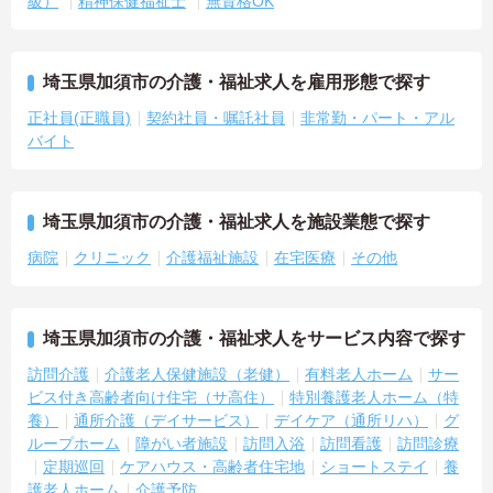
級）
精神保健福祉士
無資格OK
埼玉県加須市の介護・福祉求人を雇用形態で探す
正社員(正職員)
契約社員・嘱託社員
非常勤・パート・アル
バイト
埼玉県加須市の介護・福祉求人を施設業態で探す
病院
クリニック
介護福祉施設
在宅医療
その他
埼玉県加須市の介護・福祉求人をサービス内容で探す
訪問介護
介護老人保健施設（老健）
有料老人ホーム
サー
ビス付き高齢者向け住宅（サ高住）
特別養護老人ホーム（特
養）
通所介護（デイサービス）
デイケア（通所リハ）
グ
ループホーム
障がい者施設
訪問入浴
訪問看護
訪問診療
定期巡回
ケアハウス・高齢者住宅地
ショートステイ
養
護老人ホーム
介護予防