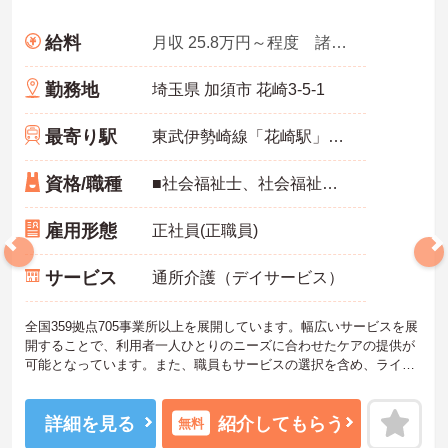
給料
月収 25.8万円～程度 諸手当込
勤務地
埼玉県 加須市 花崎3-5-1
最寄り駅
東武伊勢崎線「花崎駅」徒歩20分
資格/職種
■社会福祉士、社会福祉主事、介護福祉士のいずれかの資格をお持ちの方 ※学歴不問 ※ブランク可
雇用形態
正社員(正職員)
サービス
通所介護（デイサービス）
全国359拠点705事業所以上を展開しています。幅広いサービスを展
開することで、利用者一人ひとりのニーズに合わせたケアの提供が
可能となっています。また、職員もサービスの選択を含め、ライフ
スタイルに合わせた働き方の選択肢が多くあります。入社時研修は
もちろん、サービス・職種ごとに研修カリキュラムが整っており学
び成長できる環境です。
詳細を見る
紹介してもらう
無料
ご興味のある方は面接対策ポイントなどお話致しますのでお気軽に