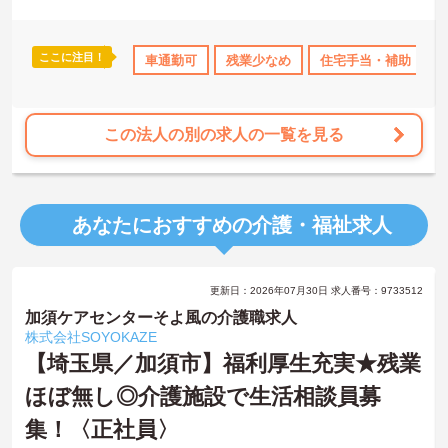
たしますのでお気軽にご相談ください。
ここに注目！
日勤のみ
年間休日110日以上
車通勤可
社会保険完備
残業少なめ
住宅手当・補助
交通費支給
この法人の別の求人の一覧を見る
あなたにおすすめの介護・福祉求人
更新日：2026年07月30日 求人番号：9733512
加須ケアセンターそよ風の介護職求人
株式会社SOYOKAZE
【埼玉県／加須市】福利厚生充実★残業
ほぼ無し◎介護施設で生活相談員募
集！〈正社員〉