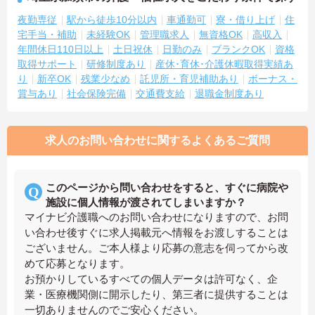
夜勤専従
駅から徒歩10分以内
車通勤可
寮・借り上げ
住
宅手当・補助
未経験OK
管理職求人
無資格OK
高収入
年間休日110日以上
土日祝休
日勤のみ
ブランクOK
資格
取得サポート
研修制度あり
産休･育休･介護休暇取得実績あ
り
新卒OK
残業少なめ
託児所・育児補助あり
ボーナス・
賞与あり
社会保険完備
交通費支給
退職金制度あり
求人のお問い合わせに関するよくあるご質問
このページから問い合わせをすると、すぐに病院や
施設に個人情報が渡されてしまいますか？
マイナビ介護職へのお問い合わせになりますので、お問
い合わせ後すぐに求人掲載元へ情報をお渡しすることは
ございません。ご本人様より応募の意志を伺ってから改
めて応募となります。
お預かりしているすべての個人データは許可なく、企
業・医療機関側に開示したり、第三者に提供することは
一切ありませんのでご安心ください。