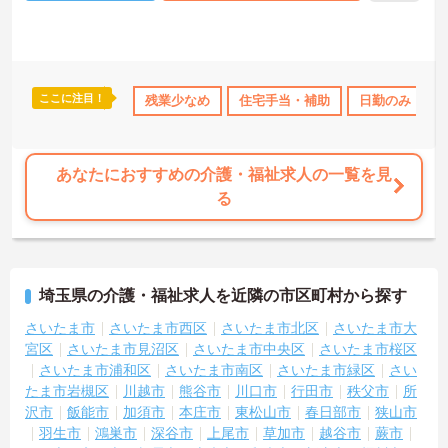
お問い合わせください。
ここに注目！
日勤のみ
年間休日110日以上
残業少なめ
社会保険完備
住宅手当・補助
交通費支給
日勤のみ
あなたにおすすめの介護・福祉求人の一覧を見
る
埼玉県の介護・福祉求人を近隣の市区町村から探す
さいたま市
さいたま市西区
さいたま市北区
さいたま市大
宮区
さいたま市見沼区
さいたま市中央区
さいたま市桜区
さいたま市浦和区
さいたま市南区
さいたま市緑区
さい
たま市岩槻区
川越市
熊谷市
川口市
行田市
秩父市
所
沢市
飯能市
加須市
本庄市
東松山市
春日部市
狭山市
羽生市
鴻巣市
深谷市
上尾市
草加市
越谷市
蕨市