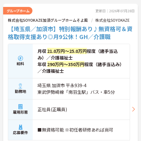
すのでお気軽にお問い合わせください。
グループホーム
更新日：2026年07月28日
株式会社SOYOKAZE加須グループホームそよ風
株式会社SOYOKAZE
【埼玉県／加須市】特別報酬あり♪無資格可＆資
格取得支援あり◎月9公休！GH／介護職
月収
21.0万円～25.0万円
程度（諸手当込
み）／介護福祉士
給料
年収
290万円～350万円
程度（諸手当込み）
／介護福祉士
埼玉県 加須市 平永939-4
勤務地
東武伊勢崎線「南羽生駅」バス・車5分
正社員(正職員)
雇用形態
■無資格可能 ※初任者研修あれば尚可
応募要件