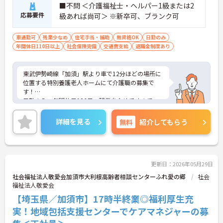
■不問 ＜介護福祉士・ヘルパー1級または2
応募要件
級あれば尚可＞ ※新卒可、ブランク可
車通勤可
残業少なめ
住宅手当・補助
無資格OK
日勤のみ
年間休日110日以上
社会保険完備
交通費支給
退職金制度あり
東武伊勢崎線「加須」駅より車で12分ほどの場所に
位置する特別養護老人ホームにて介護職の募集で
す！
日勤のみ、年間休日126日、残業少なめですので、
ワークライフバランスを重視して働きたい方にかな
りおすすめの求人になります★
詳細を見る
無料
紹介してもらう
埼玉県から、「多様な働き方実践企業」としての認
定を受けた、働きやすい職場になります。住宅手当
の支給含め、各種手当も充実しておりますことも、
嬉しいポイントです。
ご興味ある方には、面接対策ポイントなど、さらに
更新日：2026年05月29日
詳細をお話しいたしますのでお気軽にご相談くださ
社会福祉法人敬愛会加須市大利根高齢者相談センターふれ愛の郷
社会
い。
福祉法人敬愛会
【埼玉県／加須市】17時半終業◎福利厚生充
実！地域包括支援センターでケアマネジャーの募