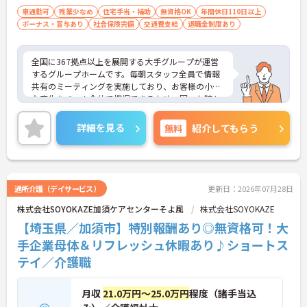
車通勤可
残業少なめ
住宅手当・補助
無資格OK
年間休日110日以上
ボーナス・賞与あり
社会保険完備
交通費支給
退職金制度あり
全国に367拠点以上を展開する大手グループが運営
するグループホームです。毎朝スタッフ全員で情報
共有のミーティングを実施しており、お客様の小さ
な変化をチーム全体で把握できるため、困った時も
すぐに相談できる安心の体制が整っています。待遇
面では、賞与年2回に加え、日々の努力や売上への
詳細を見る
無料
紹介してもらう
寄与を評価する特別報酬が支給されるため、高いモ
チベーションを保ちながら勤務できる環境です。さ
らに、清潔感があれば髪色やネイルなどの規定がな
く、ご自身の個性を大切にしながら自分らしいスタ
イルで働くことができます。認知症ケアの専門性を
通所介護（デイサービス）
更新日：2026年07月28日
高めたい方にも最適な環境であり、手厚い研修体制
株式会社SOYOKAZE加須ケアセンターそよ風
株式会社SOYOKAZE
を通じて働きながらスキルアップを目指すことも可
能です。年間17日のリフレッシュ休暇や定年後の再
【埼玉県／加須市】特別報酬あり◎無資格可！大
雇用制度など、長期的にキャリアを描ける福利厚生
手企業母体＆リフレッシュ休暇あり♪ショートス
も大きな魅力です。
テイ／介護職
★おすすめPOINT★
【チーム全体で情報を共有し、一人で抱え込まずに
月収
21.0万円～25.0万円
程度（諸手当込
働ける環境です】