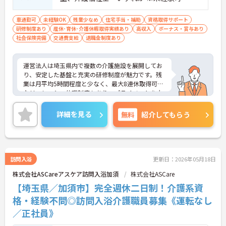
車通勤可
未経験OK
残業少なめ
住宅手当・補助
資格取得サポート
研修制度あり
産休･育休･介護休暇取得実績あり
高収入
ボーナス・賞与あり
社会保険完備
交通費支給
退職金制度あり
運営法人は埼玉県内で複数の介護施設を展開してお
り、安定した基盤と充実の研修制度が魅力です。残
業は月平均5時間程度と少なく、最大8連休取得可能
なリフレッシュ休暇制度もあり、プライベートを大
切にしながら働けます。福利厚生も充実しており、
住宅手当の支給や、テーマパークの特別利用券、福
詳細を見る
無料
紹介してもらう
利厚生倶楽部「リロクラブ」にも加入しています。
職場の雰囲気は、年齢や社歴に関係なく意見が言え
る風通しの良さが自慢。先輩が丁寧に指導するので
未経験の方も安心です。資格取得支援やキャリアア
ップ研修もあり、成長意欲の高い方にも最適な環境
訪問入浴
更新日：2026年05月18日
です。家庭と両立しながら長く働きたい方、介護の
株式会社ASCareアスケア訪問入浴加須
株式会社ASCare
プロを目指したい方をお待ちしています。ご興味の
ある方は詳細等をお伝えしますので、お気軽にお問
【埼玉県／加須市】完全週休二日制！介護系資
い合わせください。
格・経験不問◎訪問入浴介護職員募集《運転なし
／正社員》