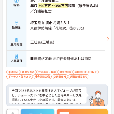
み）／介護福祉士
・毎朝スタッフ全員で情報共有のミーティングを実
施しているため、お客様の変化や業務連絡を細やか
給料
年収
290万円～350万円
程度（諸手当込み）
に把握できます。
／介護福祉士
・困った時もすぐに相談してフォローし合える体制
が整っているので、安心して業務に取り組むことが
埼玉県 加須市 花崎3-5-1
期待できます。
勤務地
東武伊勢崎線「花崎駅」徒歩20分
【独自の特別報酬制度により、確かな収入アップが
見込めます】
・賞与年2回に加え、施設運営への貢献やチームワ
正社員(正職員)
雇用形態
ークを評価する特別報酬が支給される仕組みがあり
ます。
・目に見える形で日々の努力がしっかりと還元され
■無資格可能 ※初任者研修あれば尚可
ることで、高いモチベーションを保ちながら将来的
応募要件
な昇給を目指せます。
車通勤可
残業少なめ
住宅手当・補助
無資格OK
年間休日110日以上
【自分らしいスタイルを大切にしながら、無理のな
ボーナス・賞与あり
社会保険完備
交通費支給
退職金制度あり
いペースで働けます】
・清潔感と節度があれば髪色やネイルなどの制限が
ないため、ご自身の個性を尊重した働き方を叶えら
全国で367拠点以上を展開する大手グループが運営
れます。
し、ショートステイを中心とした居宅系サービスを
・月平均残業時間が少なく、年間17日のリフレッシ
提供している安定した施設です。最大の魅力は、賞
ュ休暇も取得できる環境で、心身のゆとりを維持で
与とは別に施設の業績や個人の評価に応じて支給さ
きます。
れる独自の特別報酬制度です。日々の頑張りやチー
ムへの貢献が直接収入に反映される非常にやりがい