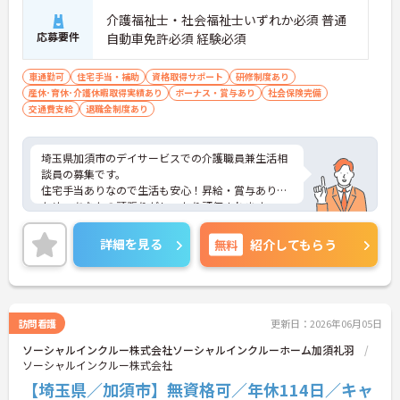
介護福祉士・社会福祉士いずれか必須 普通
応募要件
自動車免許必須 経験必須
車通勤可
住宅手当・補助
資格取得サポート
研修制度あり
産休･育休･介護休暇取得実績あり
ボーナス・賞与あり
社会保険完備
交通費支給
退職金制度あり
埼玉県加須市のデイサービスでの介護職員兼生活相
談員の募集です。
住宅手当ありなので生活も安心！昇給・賞与ありの
ため、あなたの頑張りがしっかり評価されます。
ご興味のある方は、面接のポイントをお伝えします
のでお気軽にお問い合せください。
詳細を見る
無料
紹介してもらう
訪問看護
更新日：2026年06月05日
ソーシャルインクルー株式会社ソーシャルインクルーホーム加須礼羽
ソーシャルインクルー株式会社
【埼玉県／加須市】無資格可／年休114日／キャ