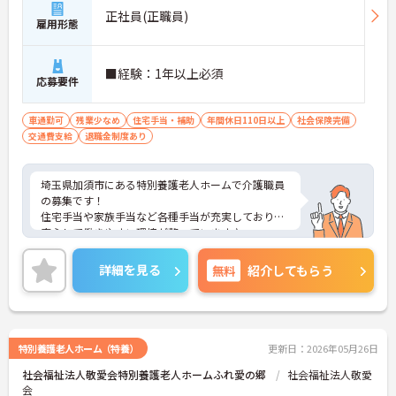
正社員(正職員)
雇用形態
■経験：1年以上必須
応募要件
車通勤可
残業少なめ
住宅手当・補助
年間休日110日以上
社会保険完備
交通費支給
退職金制度あり
埼玉県加須市にある特別養護老人ホームで介護職員
の募集です！
住宅手当や家族手当など各種手当が充実しており、
安心して働きやすい環境が整っています♪
また、年間休日が126日あるため、プライベートの
時間をしっかり確保でき、仕事との両立がしやすい
詳細を見る
無料
紹介してもらう
職場です◎
ご興味ある方は面接ポイントをお伝えしますので、
お気軽にご連絡ください。
特別養護老人ホーム（特養）
更新日：2026年05月26日
社会福祉法人敬愛会特別養護老人ホームふれ愛の郷
社会福祉法人敬愛
会