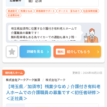
応募要件
級）必須
車通勤可
残業少なめ
資格取得サポート
ボーナス・賞与あり
社会保険完備
交通費支給
埼玉県加須市に位置する介護付き有料老人ホームで
介護職員の募集です！
無料駐車場もある為マイカーでの通勤も楽々♪残業
は月に5時間以内と少なめで、プライベートや家庭
との両立もしやすい環境です◎各種手当も充実！長
く安心して働くことができます。
詳細を見る
無料
紹介してもらう
こちらの求人にご興味がございましたら面接のポイ
ントもお伝えしますので是非ご応募お待ちしており
ます。
有料老人ホーム
更新日：2026年06月23日
株式会社アークアーク加須
株式会社アーク
【埼玉県／加須市】残業少なめ♪介護付き有料老
人ホームでの介護職員の募集です＜初任者研修＞
＜正社員＞