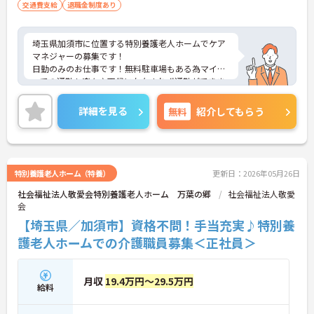
交通費支給
退職金制度あり
埼玉県加須市に位置する特別養護老人ホームでケア
マネジャーの募集です！
日勤のみのお仕事です！無料駐車場もある為マイカ
ーでの通勤も楽々♪天候に左右されず通勤ができま
す！昇給や賞与制度があり、頑張りが評価されてし
っかりと還元されます。さらに住宅手当などの各種
詳細を見る
無料
紹介してもらう
手当もあるのは嬉しいポイントです◎丁寧な研修と
フォロー体制で、ご自身のスキルアップもできま
す！
こちらの求人にご興味がございましたら面接のポイ
ントもお伝えしますので是非ご応募お待ちしており
特別養護老人ホーム（特養）
更新日：2026年05月26日
ます。
社会福祉法人敬愛会特別養護老人ホーム 万葉の郷
社会福祉法人敬愛
会
【埼玉県／加須市】資格不問！手当充実♪特別養
護老人ホームでの介護職員募集＜正社員＞
月収
19.4万円～29.5万円
給料