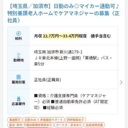
【埼玉県／加須市】日勤のみ◎マイカー通勤可♪
特別養護老人ホームでケアマネジャーの募集〈正
社員〉
月収
22.7万円～33.4万円
程度 諸手当含む
給料
埼玉県 加須市 新川通179-1
ＪＲ東北本線(上野－盛岡)「栗橋駅」バス・
勤務地
車5分
正社員(正職員)
雇用形態
■資格：介護支援専門員（ケアマネジャ
ー）必須 ■普通自動車免許必須（AT限定
応募要件
可） ■経験必須
車通勤可
日勤のみ
資格取得サポート
研修制度あり
産休･育休･介護休暇取得実績あり
ボーナス・賞与あり
社会保険完備