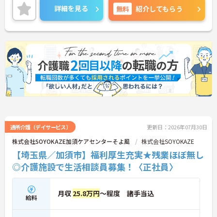
に詳細をご案内しますのでお気軽にご相談くださ
詳細を見る
無料
紹介してもらう
い！
通所介護（デイサービス）
更新日：2026年07月30日
株式会社SOYOKAZE加須ケアセンターそよ風
株式会社SOYOKAZE
【埼玉県／加須市】福利厚生充実★残業ほぼ無し
◎介護施設で生活相談員募集！〈正社員〉
月収
25.8万円
～程度 諸手当込
給料