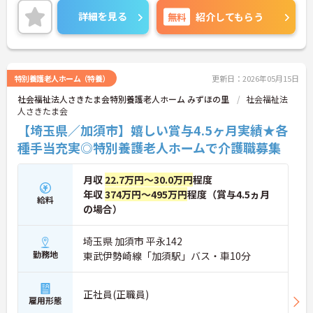
差し伸べてあげられるとてもやりがいのあるお仕事
詳細を見る
無料
紹介してもらう
です。ご興味ある方には、面接対策ポイントなど、
さらに詳細をお話しいたしますのでお気軽にご相談
ください！
特別養護老人ホーム（特養）
更新日：2026年05月15日
社会福祉法人さきたま会特別養護老人ホーム みずほの里
社会福祉法
人さきたま会
【埼玉県／加須市】嬉しい賞与4.5ヶ月実績★各
種手当充実◎特別養護老人ホームで介護職募集
月収
22.7万円～30.0万円
程度
年収
374万円～495万円
程度（賞与4.5ヵ月
給料
の場合）
埼玉県 加須市 平永142
勤務地
東武伊勢崎線「加須駅」バス・車10分
正社員(正職員)
雇用形態