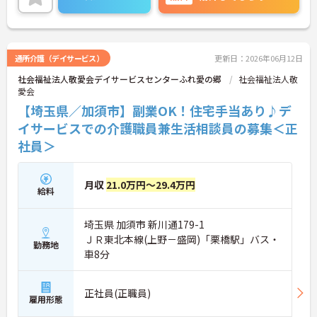
こちらの求人にご興味がございましたら面接のポイ
ントもお伝えしますので是非ご応募お待ちしており
ます。
通所介護（デイサービス）
更新日：2026年06月12日
社会福祉法人敬愛会デイサービスセンターふれ愛の郷
社会福祉法人敬
愛会
【埼玉県／加須市】副業OK！住宅手当あり♪デ
イサービスでの介護職員兼生活相談員の募集＜正
社員＞
月収
21.0万円～29.4万円
給料
埼玉県 加須市 新川通179-1
ＪＲ東北本線(上野－盛岡)「栗橋駅」バス・
勤務地
車8分
正社員(正職員)
雇用形態