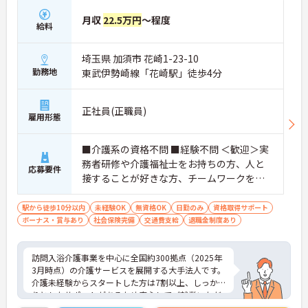
月収
22.5万円
～程度
給料
埼玉県 加須市 花崎1-23-10
勤務地
東武伊勢崎線「花崎駅」徒歩4分
正社員(正職員)
雇用形態
■介護系の資格不問 ■経験不問 ＜歓迎＞実
務者研修や介護福祉士をお持ちの方、人と
応募要件
接することが好きな方、チームワークを重
視する人
駅から徒歩10分以内
未経験OK
無資格OK
日勤のみ
資格取得サポート
ボーナス・賞与あり
社会保険完備
交通費支給
退職金制度あり
訪問入浴介護事業を中心に全国約300拠点（2025年
3月時点）の介護サービスを展開する大手法人です。
介護未経験からスタートした方は7割以上、しっか
りとしたサポートがあるため安心してご就業いただ
けます。お風呂に入れなくて困っている方に、手を