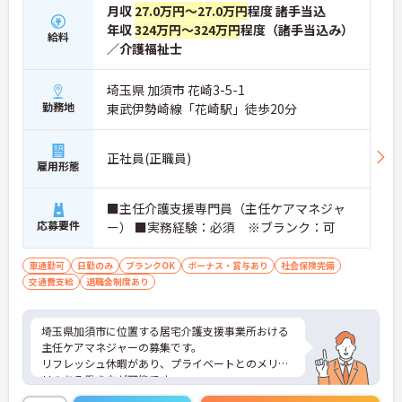
月収
27.0万円～27.0万円
程度 諸手当込
年収
324万円～324万円
程度（諸手当込み）
給料
／介護福祉士
埼玉県 加須市 花崎3-5-1
勤務地
東武伊勢崎線「花崎駅」徒歩20分
正社員(正職員)
雇用形態
■主任介護支援専門員（主任ケアマネジャ
応募要件
ー） ■実務経験：必須 ※ブランク：可
車通勤可
日勤のみ
ブランクOK
ボーナス・賞与あり
社会保険完備
交通費支給
退職金制度あり
埼玉県加須市に位置する居宅介護支援事業所おける
主任ケアマネジャーの募集です。
リフレッシュ休暇があり、プライベートとのメリハ
リのある働き方が可能です。
ご興味のある方には、面接対策ポイントなど、さら