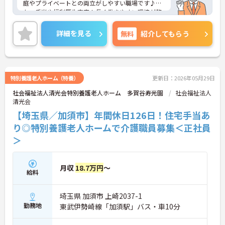
庭やプライベートとの両立がしやすい職場です♪ま
た、手当や福利厚生充実！長く働きやすい環境が整
っています◎ご興味のある方はご面接のポイントお
伝えしますのでご気軽にお問い合わせください。
詳細を見る
無料
紹介してもらう
特別養護老人ホーム（特養）
更新日：2026年05月29日
社会福祉法人清光会特別養護老人ホーム 多賀谷寿光園
社会福祉法人
清光会
【埼玉県／加須市】年間休日126日！住宅手当あ
り◎特別養護老人ホームで介護職員募集＜正社員
＞
月収
18.7万円
～
給料
埼玉県 加須市 上崎2037-1
勤務地
東武伊勢崎線「加須駅」バス・車10分