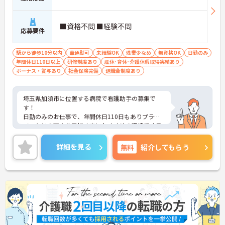
・グループホーム一棟あたりの入居者様20名定員を
常時2～4名のスタッフで支援、国基準を上回る人員
配置や夜間複数名体制が敷かれているため、業務に
■資格不問 ■経験不問
応募要件
追われることなくご利用者様のペースに合わせたサ
ポートが可能です。施設も専用設計で働きやすく、
ご自身の理想とする福祉を実践できる環境が整って
駅から徒歩10分以内
車通勤可
未経験OK
残業少なめ
無資格OK
日勤のみ
います。
年間休日110日以上
研修制度あり
産休･育休･介護休暇取得実績あり
ボーナス・賞与あり
社会保険完備
退職金制度あり
埼玉県加須市に位置する病院で看護助手の募集で
す！
日勤のみのお仕事で、年間休日110日もありプライ
ベートとの両立を目指す方におすすめの環境です◎
最寄駅から徒歩圏内のため通勤も楽々♪昇給や賞与
制度があり、頑張りが評価されてしっかりと還元さ
詳細を見る
無料
紹介してもらう
れます。さらに各種手当もあるのは嬉しいポイント
です◎
こちらの求人にご興味がございましたら面接のポイ
ントもお伝えしますので是非ご応募お待ちしており
ます。