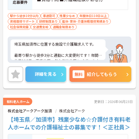
応募要件
・困った時もすぐに相談してフォローし合える風通
しの良い職場となっており、平均勤続年数7.2年とい
駅から徒歩10分以内
車通勤可
残業少なめ
年間休日110日以上
う高い定着率につながっています。
資格取得サポート
研修制度あり
産休･育休･介護休暇取得実績あり
社会保険完備
交通費支給
退職金制度あり
【勤務時間内に受講できる資格取得支援制度によ
り、確実なキャリアアップが目指せます】
・介護職から生活相談員やケアマネジャー、施設長
埼玉県加須市に位置する施設で介護職求人です。
へと進む多彩なキャリアパスが用意されており、長
期的な目標を持って成長できます。
最寄り駅から徒歩3分と通勤に大変便利です！年間
・資格取得に向けた研修や講習は勤務時間内で受講
休日116日、夏季休暇、年末年始休暇もございます
できる場合が多く、プライベートの負担を抑えなが
のでプライベートも充実できます。
ら着実に専門性を高められます。
詳細を見る
無料
紹介してもらう
ご興味を持たれた方は、詳細等お伝えさせて頂きま
【リフレッシュ休暇17日や自由な身だしなみ規定
すのでお気軽にお問合せ下さい。
で、自分らしく無理なく続けられる体制です】
・年間107日の休日に加えて年間17日のリフレッシ
ュ休暇が支給されるため、しっかりと休息を取りな
がらオンオフのメリハリをつけて働けます。
有料老人ホーム
更新日：2026年06月23日
・髪色やネイルなどが原則自由となっており、定年
株式会社アークアーク加須
株式会社アーク
65歳・再雇用70歳までの継続雇用制度のもとで、ご
自身のスタイルを保ちながら末永く活躍できます。
【埼玉県／加須市】残業少なめ☆介護付き有料老
人ホームでの介護福祉士の募集です！＜正社員＞