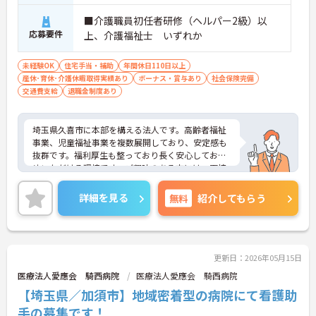
■介護職員初任者研修（ヘルパー2級）以
応募要件
上、介護福祉士 いずれか
未経験OK
住宅手当・補助
年間休日110日以上
産休･育休･介護休暇取得実績あり
ボーナス・賞与あり
社会保険完備
交通費支給
退職金制度あり
埼玉県久喜市に本部を構える法人です。高齢者福祉
事業、児童福祉事業を複数展開しており、安定感も
抜群です。福利厚生も整っており長く安心してお勤
めいただける環境です。ご興味のある方には、面接
対策ポイントなど、さらに詳細をお話しいたします
のでお気軽にご相談ください！
詳細を見る
無料
紹介してもらう
更新日：2026年05月15日
医療法人愛應会 騎西病院
医療法人愛應会 騎西病院
【埼玉県／加須市】地域密着型の病院にて看護助
手の募集です！