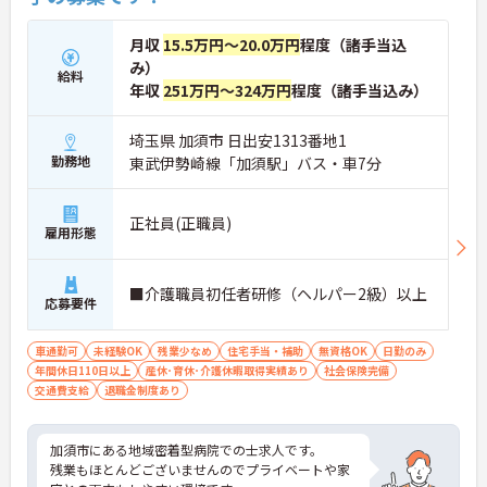
月収
15.5万円～20.0万円
程度（諸手当込
み）
給料
年収
251万円～324万円
程度（諸手当込み）
埼玉県 加須市 日出安1313番地1
勤務地
東武伊勢崎線「加須駅」バス・車7分
正社員(正職員)
雇用形態
■介護職員初任者研修（ヘルパー2級）以上
応募要件
車通勤可
未経験OK
残業少なめ
住宅手当・補助
無資格OK
日勤のみ
年間休日110日以上
産休･育休･介護休暇取得実績あり
社会保険完備
交通費支給
退職金制度あり
加須市にある地域密着型病院での士求人です。
残業もほとんどございませんのでプライベートや家