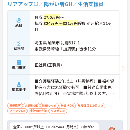
リアアップ◎／障がい者GH／生活支援員
月収
27.0万円
～
年収
324万円～382万円
程度 ※月給×12ヶ
給料
月
埼玉県 加須市 礼羽517-1
勤務地
東武伊勢崎線「加須駅」徒歩11分
正社員(正職員)
雇用形態
■介護職経験1年以上（無資格可）■福祉資
格有る方は未経験でも可 ■普通自動車免
応募要件
許(AT限定可) ※実務経験2年以上の方、障
がい者福祉に関する経験をお持ちの方大歓
迎
車通勤可
未経験OK
残業少なめ
無資格OK
年間休日110日以上
ブランクOK
社会保険完備
交通費支給
全国に300か所以上（※2025年10月時点）の障がい