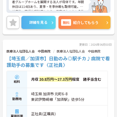
者グループホームを展開する法人が母体です。年間
休日は114日あり、夏季・冬季休暇も取得可能。産
前産後・育児休暇制度もあり、子育て中の方も多数
活躍中で、ワークライフバランスを大切にしながら
働ける環境が整っています。研修制度や外部勉強会
詳細を見る
無料
紹介してもらう
の受講支援もあり、スキルアップもしっかりサポー
ト。将来的には管理者やエリアマネージャーへのキ
ャリアアップも目指せます。20代から60代まで幅広
い年代のスタッフが活躍しており、和やかな雰囲気
の職場です。介護経験を活かしたい方、福祉の資格
更新日：2026年06月03日
をお持ちの方、安定した法人でキャリアを築きたい
医療法人社団弘人会 中田病院
医療法人社団弘人会 中田病院
方におすすめです。
【埼玉県／加須市】日勤のみ◎駅チカ♪病院で看
★おすすめPOINT★
護助手の募集です〈正社員〉
・生活支援員からスタートし、サービス管理責任者
やエリアマネージャーへと続く明確なステップアッ
プの道筋が用意されています。急成長中の企業であ
月収
20.8万円～27.3万円
程度 諸手当含む
給料
るためポストも豊富にあり、専門性を高めながらマ
ネジメント職への挑戦も視野に入れていただけま
す。
埼玉県 加須市 元町6-8
・年間休日114日、残業月平均10時間程度という就
勤務地
東武伊勢崎線「加須駅」徒歩5分
業環境に加え、産前産後休暇や育児休暇制度がしっ
かりと整備されています。オンとオフの切り替えを
明確にし、心身ともに充実した状態で長くご活躍い
正社員(正職員)
ただけます。
雇用形態