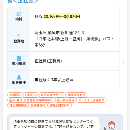
集＜正社員＞
月収
23.9万円～30.0万円
給料
埼玉県 加須市 新川通181-3
ＪＲ東北本線(上野－盛岡)「栗橋駅」バス・
勤務地
車5分
正社員(正職員)
雇用形態
■経験：3年以上必須
応募要件
車通勤可
日勤のみ
資格取得サポート
研修制度あり
産休･育休･介護休暇取得実績あり
夏～秋入職可
ボーナス・賞与あり
社会保険完備
交通費支給
退職金制度あり
埼玉県加須市に位置する地域包括支援センターでケ
アマネジャーの募集です。17時半終業なので、ご家