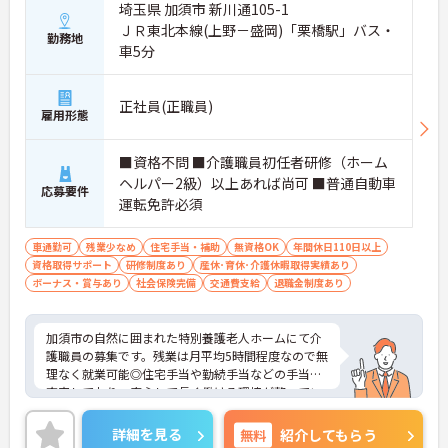
埼玉県 加須市 新川通105-1
ＪＲ東北本線(上野－盛岡)「栗橋駅」バス・
勤務地
車5分
正社員(正職員)
雇用形態
■資格不問 ■介護職員初任者研修（ホーム
ヘルパー2級）以上あれば尚可 ■普通自動車
応募要件
運転免許必須
車通勤可
残業少なめ
住宅手当・補助
無資格OK
年間休日110日以上
資格取得サポート
研修制度あり
産休･育休･介護休暇取得実績あり
ボーナス・賞与あり
社会保険完備
交通費支給
退職金制度あり
加須市の自然に囲まれた特別養護老人ホームにて介
護職員の募集です。残業は月平均5時間程度なので無
理なく就業可能◎住宅手当や勤続手当などの手当が
充実しており、安心して長く働ける環境が整ってい
ます！また、育児休業・介護休業などもあるので、
育児や介護をしながらでも働きやすい職場となって
詳細を見る
無料
紹介してもらう
ます♪ご興味ある方は面接ポイントをお伝えします