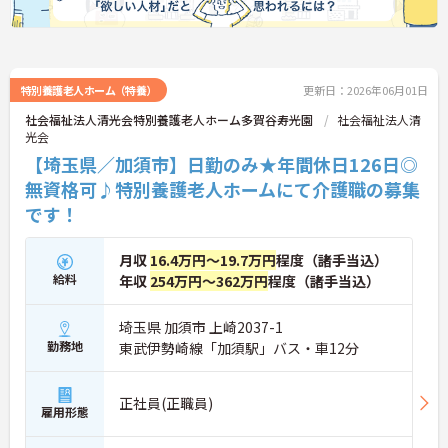
特別養護老人ホーム（特養）
更新日：2026年06月01日
社会福祉法人清光会特別養護老人ホーム多賀谷寿光園
社会福祉法人清
光会
【埼玉県／加須市】日勤のみ★年間休日126日◎
無資格可♪特別養護老人ホームにて介護職の募集
です！
月収
16.4万円～19.7万円
程度（諸手当込）
給料
年収
254万円～362万円
程度（諸手当込）
埼玉県 加須市 上崎2037-1
勤務地
東武伊勢崎線「加須駅」バス・車12分
正社員(正職員)
雇用形態