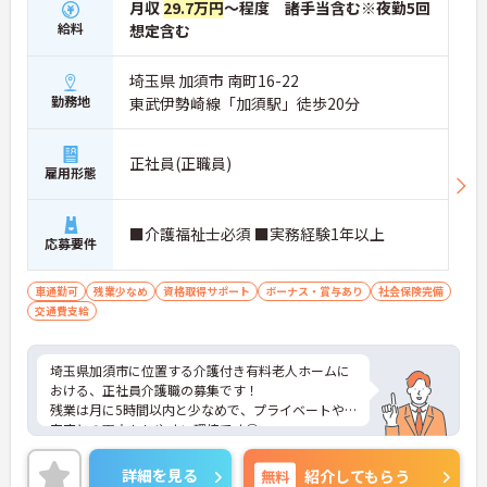
月収
29.7万円
～程度 諸手当含む※夜勤5回
給料
想定含む
埼玉県 加須市 南町16-22
勤務地
東武伊勢崎線「加須駅」徒歩20分
正社員(正職員)
雇用形態
■介護福祉士必須 ■実務経験1年以上
応募要件
車通勤可
残業少なめ
資格取得サポート
ボーナス・賞与あり
社会保険完備
交通費支給
埼玉県加須市に位置する介護付き有料老人ホームに
おける、正社員介護職の募集です！
残業は月に5時間以内と少なめで、プライベートや
家庭との両立もしやすい環境です◎
各種手当も充実！安心して働くことができます。
ご興味ある方には、面接対策ポイントなど、さらに
詳細を見る
無料
紹介してもらう