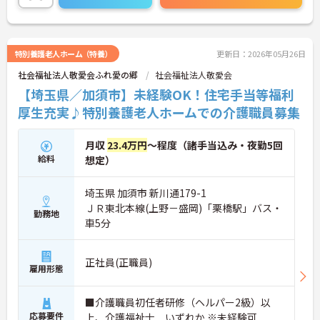
ので、お気軽にご連絡ください。
特別養護老人ホーム（特養）
更新日：2026年05月26日
社会福祉法人敬愛会ふれ愛の郷
社会福祉法人敬愛会
【埼玉県／加須市】未経験OK！住宅手当等福利
厚生充実♪特別養護老人ホームでの介護職員募集
月収
23.4万円
～程度（諸手当込み・夜勤5回
給料
想定）
埼玉県 加須市 新川通179-1
ＪＲ東北本線(上野－盛岡)「栗橋駅」バス・
勤務地
車5分
正社員(正職員)
雇用形態
■介護職員初任者研修（ヘルパー2級）以
応募要件
上、介護福祉士 いずれか ※未経験可