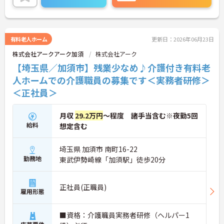
詳細をお話しいたしますのでお気軽にご相談くださ
い。
有料老人ホーム
更新日：2026年06月23日
株式会社アークアーク加須
株式会社アーク
【埼玉県／加須市】残業少なめ♪介護付き有料老
人ホームでの介護職員の募集です＜実務者研修＞
＜正社員＞
月収
29.2万円
～程度 諸手当含む※夜勤5回
給料
想定含む
埼玉県 加須市 南町16-22
勤務地
東武伊勢崎線「加須駅」徒歩20分
正社員(正職員)
雇用形態
■資格：介護職員実務者研修（ヘルパー1