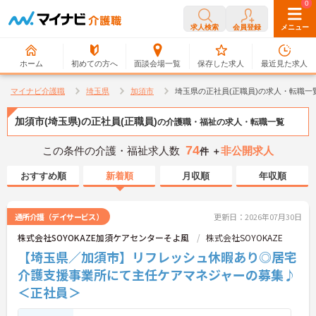
0
0
求人検索
会員登録
メニュー
ホーム
初めての方へ
面談会場一覧
保存した求人
最近見た求人
マイナビ介護職
埼玉県
加須市
埼玉県の正社員(正職員)の求人・転職一
加須市(埼玉県)の正社員(正職員)
の介護職・福祉の求人・転職一覧
74
この条件の介護・福祉求人数
非公開求人
件 ＋
おすすめ順
新着順
月収順
年収順
通所介護（デイサービス）
更新日：2026年07月30日
株式会社SOYOKAZE加須ケアセンターそよ風
株式会社SOYOKAZE
【埼玉県／加須市】リフレッシュ休暇あり◎居宅
介護支援事業所にて主任ケアマネジャーの募集♪
＜正社員＞