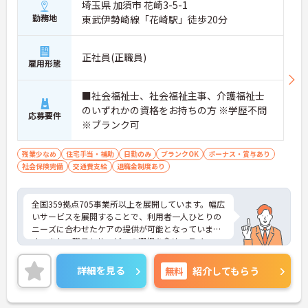
埼玉県 加須市 花崎3-5-1
勤務地
東武伊勢崎線「花崎駅」徒歩20分
正社員(正職員)
雇用形態
■社会福祉士、社会福祉主事、介護福祉士
のいずれかの資格をお持ちの方 ※学歴不問
応募要件
※ブランク可
残業少なめ
住宅手当・補助
日勤のみ
ブランクOK
ボーナス・賞与あり
社会保険完備
交通費支給
退職金制度あり
全国359拠点705事業所以上を展開しています。幅広
いサービスを展開することで、利用者一人ひとりの
ニーズに合わせたケアの提供が可能となっていま
す。また、職員もサービスの選択を含め、ライフス
タイルに合わせた働き方の選択肢が多くあります。
入社時研修はもちろん、サービス・職種ごとに研修
詳細を見る
無料
紹介してもらう
カリキュラムが整っており学び成長できる環境で
す。
ご興味のある方は面接対策ポイントなどお話致しま