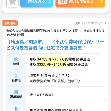
詳細を見る
無料
【手厚い資格取得支援や継続雇用制度で、将来の安
紹介してもらう
のある環境が整っています。また、毎朝の情報共有
心感が得られます】
ミーティングを通じてスタッフ同士の連携が強化さ
・勤務時間内で受講可能な資格取得サポートが整備
れており、平均勤続年数7.2年という高い定着率を実
されているため、働きながら着実に認知症ケアの専
現しています。資格取得支援制度を活用して勤務時
門性を磨けます。
間内に研修を受講できるなど教育体制も充実してい
訪問看護
・65歳の定年後も70歳まで勤務可能な再雇用制度が
更新日：2026年07月24日
るため、介護職からケアマネジャーや管理職への着
設けられており、一つの職場で安定して長く活躍し
株式会社社会福祉総合研究所ロイヤルレジデンス加須
株式会社社会福
実なステップアップが期待できます。定年65歳・再
続けることが可能です。
祉総合研究所
雇用70歳までの継続雇用制度も完備されており、ご
自身らしさを大切にしながら大手ならではの安定基
【埼玉県／加須市】 〈東武伊勢崎線沿線〉サー
盤のもとで末永くご活躍いただけます。
ビス付き高齢者向け住宅で介護職募集！
★おすすめPOINT★
【特別報酬制度で、収入アップが期待できます 】
月収
24.9万円～25.7万円
程度 諸手当込
・施設の業績や個人の評価に応じて賞与とは別に支
給料
年収
335万円～345万円
程度 諸手当込
給される特別報酬制度があり、日々の頑張りが直接
収入として還元されます。
・業務への取り組みやチームへの貢献度が公正に評
埼玉県 加須市 中央1-7-57
価される仕組みにより、高いモチベーションを維持
勤務地
東武伊勢崎線「加須駅」徒歩3分
して働ける環境です。
【毎朝のミーティングで情報共有を徹底し、職種の
正社員(正職員)
雇用形態
垣根を超えて協力し合える環境です】
・スタッフ全員で毎朝お客様の体調や業務連絡を丁
寧に共有することで、チーム全体でスムーズに連携
■資格不問 ■介護職経験がある方
できる体制が構築されています。