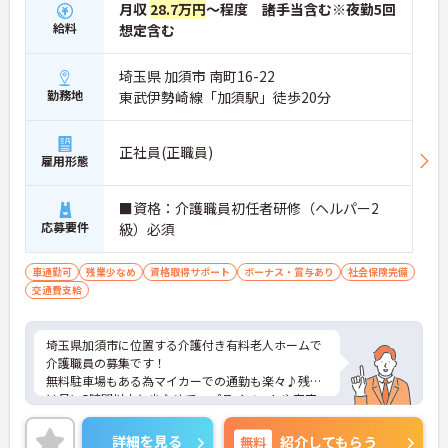
月収
28.7万円
～程度 諸手当含む※夜勤5回
給料
想定含む
埼玉県 加須市 南町16-22
勤務地
東武伊勢崎線「加須駅」徒歩20分
正社員(正職員)
雇用形態
■資格：介護職員初任者研修（ヘルパー2
応募要件
級）必須
車通勤可
残業少なめ
資格取得サポート
ボーナス・賞与あり
社会保険完備
交通費支給
埼玉県加須市に位置する介護付き有料老人ホームで
介護職員の募集です！
無料駐車場もある為マイカーでの通勤も楽々♪残業
は月に5時間以内と少なめで、プライベートや家庭
との両立もしやすい環境です◎各種手当も充実！長
く安心して働くことができます。
詳細を見る
無料
紹介してもらう