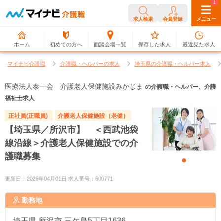
0
1
求人検索
会員登録
メニュー
ホーム
初めての方へ
面談会場一覧
保存した求人
最近見た求人
マイナビ介護職
介護職・ヘルパーの求人
埼玉県の介護職・ヘルパー求人
医療法人泰一会 介護老人保健施設みかじま
の介護職・ヘルパー、介護
福祉士求人
正社員(正職員)
介護老人保健施設（老健）
【埼玉県／所沢市】 ＜西武池袋
線沿線＞介護老人保健施設での介
護職募集
更新日：2026年04月01日 求人番号：600771
勤務地
埼玉県
所沢市 三ケ島5丁目1636