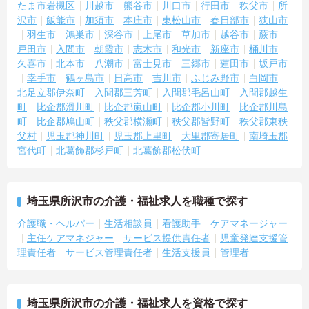
たま市岩槻区
川越市
熊谷市
川口市
行田市
秩父市
所
により、賞与とは別に収入アップが期待できます。
・日々の努力が目に見える形で還元されるため、高いモチベーショ
沢市
飯能市
加須市
本庄市
東松山市
春日部市
狭山市
ンを維持しながらやりがいを持って働けます。
羽生市
鴻巣市
深谷市
上尾市
草加市
越谷市
蕨市
戸田市
入間市
朝霞市
志木市
和光市
新座市
桶川市
【個性を活かしながら、自分らしいスタイルで働けます】
久喜市
北本市
八潮市
富士見市
三郷市
蓮田市
坂戸市
・髪色やネイル、ヒゲなどが原則自由となっており、ご自身の価値
幸手市
鶴ヶ島市
日高市
吉川市
ふじみ野市
白岡市
観や清潔感を大切にしながら自分らしく働ける環境です。
北足立郡伊奈町
入間郡三芳町
入間郡毛呂山町
入間郡越生
町
比企郡滑川町
比企郡嵐山町
比企郡小川町
比企郡川島
町
比企郡鳩山町
秩父郡横瀬町
秩父郡皆野町
秩父郡東秩
父村
児玉郡神川町
児玉郡上里町
大里郡寄居町
南埼玉郡
宮代町
北葛飾郡杉戸町
北葛飾郡松伏町
埼玉県所沢市の介護・福祉求人を職種で探す
介護職・ヘルパー
生活相談員
看護助手
ケアマネージャー
主任ケアマネジャー
サービス提供責任者
児童発達支援管
理責任者
サービス管理責任者
生活支援員
管理者
埼玉県所沢市の介護・福祉求人を資格で探す