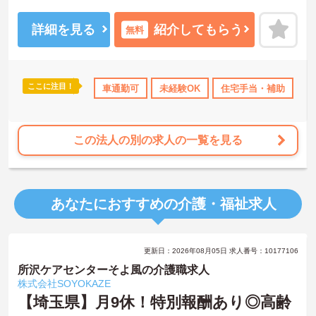
ご興味のある方には、面接対策ポイントなど、さらに詳細をお話い
たしますので、お気軽にご相談ください。
詳細を見る
紹介してもらう
無料
ここに注目！
0日以上
社会保険完備
車通勤可
交通費支給
未経験OK
退職金制度あり
住宅手当・補助
無
この法人の別の求人の一覧を見る
あなたにおすすめの介護・福祉求人
更新日：2026年08月05日 求人番号：10177106
所沢ケアセンターそよ風の介護職求人
株式会社SOYOKAZE
【埼玉県】月9休！特別報酬あり◎高齢