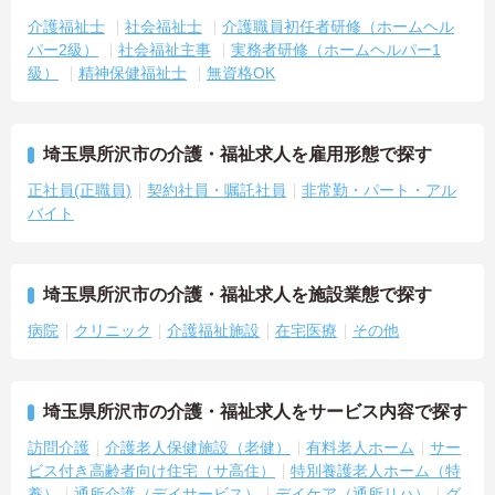
介護福祉士
社会福祉士
介護職員初任者研修（ホームヘル
パー2級）
社会福祉主事
実務者研修（ホームヘルパー1
級）
精神保健福祉士
無資格OK
埼玉県所沢市の介護・福祉求人を雇用形態で探す
正社員(正職員)
契約社員・嘱託社員
非常勤・パート・アル
バイト
埼玉県所沢市の介護・福祉求人を施設業態で探す
病院
クリニック
介護福祉施設
在宅医療
その他
埼玉県所沢市の介護・福祉求人をサービス内容で探す
訪問介護
介護老人保健施設（老健）
有料老人ホーム
サー
ビス付き高齢者向け住宅（サ高住）
特別養護老人ホーム（特
養）
通所介護（デイサービス）
デイケア（通所リハ）
グ