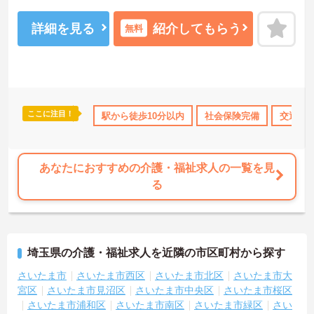
ート体制が整っており、周囲と協力しながら業務に取り組める環境
です。在宅系から入居系まで幅広いサービスを提供しているため、
様々な経験を通じて介護のプロフェッショナルとしてスキルアップ
詳細を見る
紹介してもらう
無料
が期待できます。また、日々の頑張りやチームへの貢献を評価する
特別報酬制度により、やりがいを持って収入アップを目指せます。
産休・育休の取得やリフレッシュ休暇など、ライフステージの変化
に合わせた柔軟な働き方が可能なため、無理なく長期的なキャリア
を築ける環境が整っています。
ここに注目！
上
資格取得サポート
駅から徒歩10分以内
研修制度あり
産休･育休･介護休暇取得実績
社会保険完備
交通費
★おすすめPOINT★
【多職種連携で相談しやすく、協力して働ける環境です】
・職種を超えて連携し合う体制が整っているため、一人で抱え込ま
ず安心して業務に取り組めます。
あなたにおすすめの介護・福祉求人の一覧を見
・周囲とサポートし合いながらお客様の生活を支える仕組みで、負
る
担を軽減しながらケアに集中できます。
【多彩な経験を積み、専門性やキャリアを高められます】
・在宅系から入居系まで幅広いサービスを展開しており、様々な現
場での経験を通じてスキルアップが期待できます。
埼玉県の介護・福祉求人を近隣の市区町村から探す
・マネジメントへの挑戦など多彩なキャリアパスが用意されている
ため、ご自身の目標に合わせて成長していける環境です。
さいたま市
さいたま市西区
さいたま市北区
さいたま市大
宮区
さいたま市見沼区
さいたま市中央区
さいたま市桜区
【頑張りが収入に直結し、モチベーションを高められます】
さいたま市浦和区
さいたま市南区
さいたま市緑区
さい
・施設運営への貢献やチームワークを評価する独自の特別報酬制度