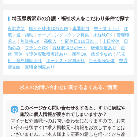
埼玉県所沢市の介護・福祉求人をこだわり条件で探す
夜勤専従
駅から徒歩10分以内
車通勤可
寮・借り上げ
住
宅手当・補助
オープニングスタッフ募集
未経験OK
管理職
求人
無資格OK
高収入
年間休日110日以上
土日祝休
日
勤のみ
ブランクOK
資格取得サポート
研修制度あり
産
休･育休･介護休暇取得実績あり
新卒OK
残業少なめ
託児
所・育児補助あり
ボーナス・賞与あり
社会保険完備
交通
費支給
退職金制度あり
求人のお問い合わせに関するよくあるご質問
このページから問い合わせをすると、すぐに病院や
施設に個人情報が渡されてしまいますか？
マイナビ介護職へのお問い合わせになりますので、お問
い合わせ後すぐに求人掲載元へ情報をお渡しすることは
ございません。ご本人様より応募の意志を伺ってから改