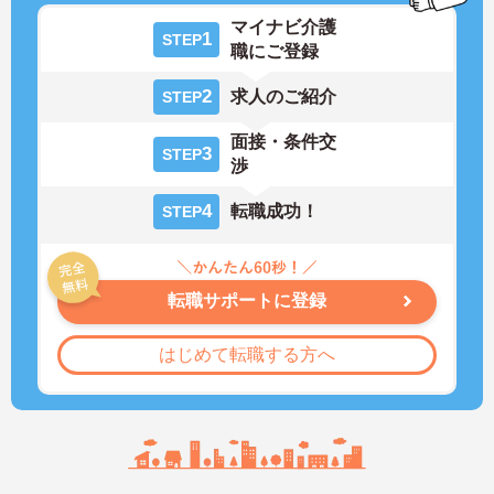
マイナビ介護
1
STEP
職にご登録
2
求人のご紹介
STEP
面接・条件交
3
STEP
渉
4
転職成功！
STEP
転職サポートに登録
はじめて転職する方へ