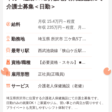
介護士募集＜日勤＞
月収 15.4万円～程度
給料
年収 235万円～程度、月収×12ヶ月＋賞与3.3ヶ月想定
勤務地
埼玉県 所沢市 三ケ島5丁目1636
最寄り駅
西武池袋線「狭山ケ丘駅」徒歩26分
資格/職種
【必要資格・スキル】 ■介護職員初任者研修（ヘルパー2級）以上、介護福祉士いずれかの資格をお持ちの方
雇用形態
正社員(正職員)
サービス
介護老人保健施設（老健）
埼玉県所沢市に位置する介護老人保健施設にて介護士募集です。
日勤のみの就業OK！ご家庭やジム、習い事との両立が図りやすく、
プライベートも充実しやすいシフト体制です、