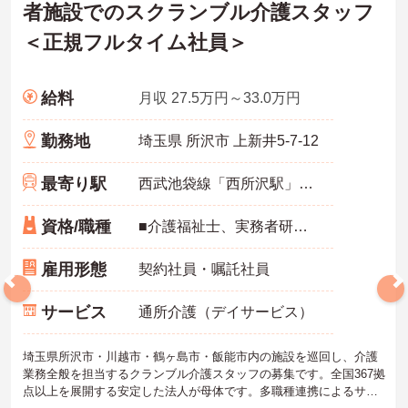
者施設でのスクランブル介護スタッフ
＜正規フルタイム社員＞
給料
月収 27.5万円～33.0万円
勤務地
埼玉県 所沢市 上新井5-7-12
最寄り駅
西武池袋線「西所沢駅」徒歩10分
資格/職種
■介護福祉士、実務者研修いずれか ■普通自動車運転免許：必須 ■介護施設や病院などでの就業経験、及び介護施設や病院などでの夜勤経験必須
雇用形態
契約社員・嘱託社員
サービス
通所介護（デイサービス）
埼玉県所沢市・川越市・鶴ヶ島市・飯能市内の施設を巡回し、介護
業務全般を担当するクランブル介護スタッフの募集です。全国367拠
点以上を展開する安定した法人が母体です。多職種連携によるサポ