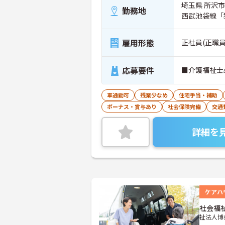
埼玉県 所沢市 
勤務地
西武池袋線「
雇用形態
正社員(正職員
応募要件
■介護福祉士
車通勤可
残業少なめ
住宅手当・補助
ボーナス・賞与あり
社会保険完備
交通
詳細を
ケアハ
社会福
祉法人博