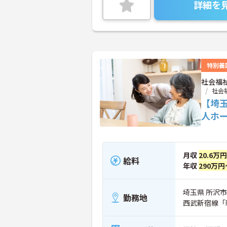
詳細を
特別養
社会福
社会
【埼
人ホ
月収
20.6万
給料
年収
290万円
埼玉県 所沢市 
勤務地
西武新宿線「