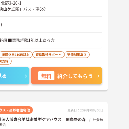
北野3-20-1
狭山ケ丘駅」バス・車6分
)
必須 ■実務経験1年以上ある方
年間休日110日以上
資格取得サポート
研修制度あり
費支給
見る
無料
紹介してもらう
ウス・高齢者住宅他
更新日：2026年08月05日
祉法人博寿会地域密着型ケアハウス 飛鳥野の森
社会福
寿会