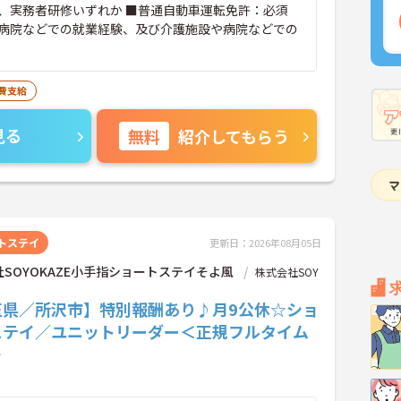
、実務者研修いずれか ■普通自動車運転免許：必須
病院などでの就業経験、及び介護施設や病院などでの
費支給
見る
無料
紹介してもらう
トステイ
更新日：2026年08月05日
SOYOKAZE小手指ショートステイそよ風
株式会社SOY
玉県／所沢市】特別報酬あり♪月9公休☆ショ
ステイ／ユニットリーダー＜正規フルタイム
＞