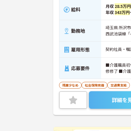
月収
28.5万
給料
年収
343万円
埼玉県 所沢市 
勤務地
西武池袋線「
雇用形態
契約社員・嘱
■介護職員初
応募要件
修修了 ■介
残業少なめ
社会保険完備
交通費支給
詳細を