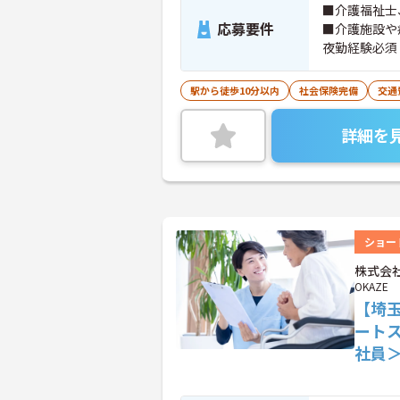
■介護福祉士
応募要件
■介護施設や
夜勤経験必須
駅から徒歩10分以内
社会保険完備
交通
詳細を
ショー
株式会社
OKAZE
【埼
ート
社員