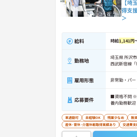
【埼
得支
＞
給料
時給
1,141円
埼玉県 所沢市 
勤務地
西武新宿線「
雇用形態
非常勤・パー
■資格不問 
応募要件
養内勤務歓迎
車通勤可
未経験OK
残業少なめ
無資
産休･育休･介護休暇取得実績あり
交通費支