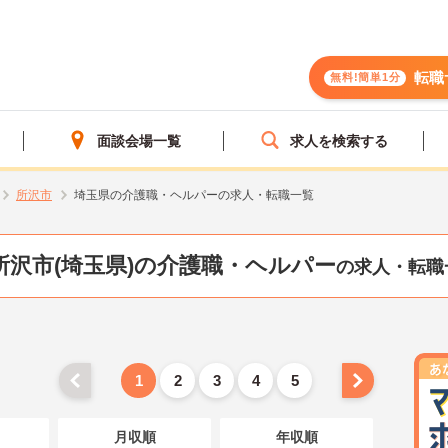
転職
無料!簡単1分
面談会場一覧
求人を検索する
所沢市
埼玉県の介護職・ヘルパーの求人・転職一覧
所沢市(埼玉県)の介護職・ヘルパー
の求人・転職
1
2
3
4
5
月収順
年収順