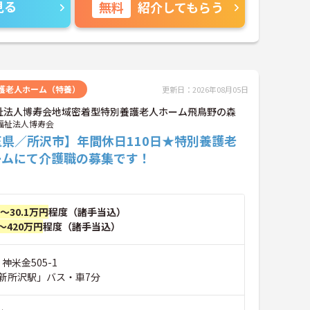
見る
無料
紹介してもらう
護老人ホーム（特養）
更新日：2026年08月05日
祉法人博寿会地域密着型特別養護老人ホーム飛鳥野の森
福祉法人博寿会
玉県／所沢市】年間休日110日★特別養護老
ームにて介護職の募集です！
円～30.1万円
程度（諸手当込）
～420万円
程度（諸手当込）
神米金505-1
新所沢駅」バス・車7分