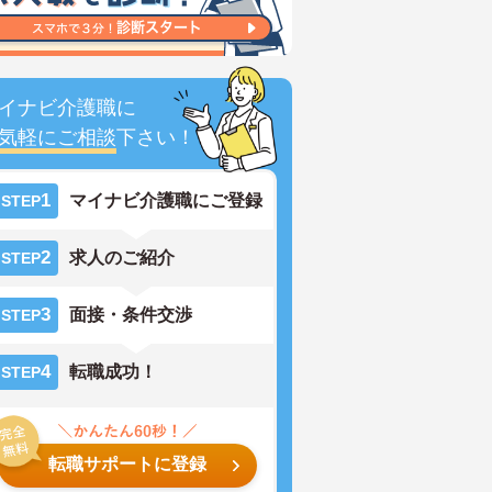
イナビ介護職に
気軽にご相談
下さい！
1
マイナビ介護職にご登録
STEP
2
求人のご紹介
STEP
3
面接・条件交渉
STEP
4
転職成功！
STEP
転職サポートに登録