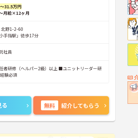
円～31.5万円
～月給×12ヶ月
北野1-2-60
小手指駅」徒歩17分
託社員
任者研修（ヘルパー2級）以上 ■ユニットリーダー研
護経験必須
見る
無料
紹介してもらう