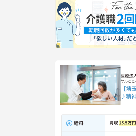
医療法
ヤルここ
【埼
♪精
給料
月収
25.5万円