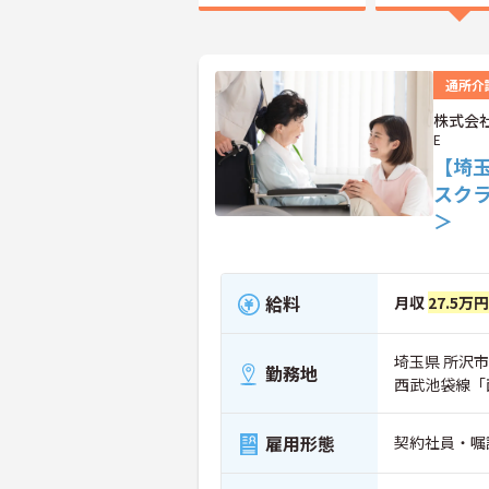
通所介
株式会社
E
【埼
スク
＞
給料
月収
27.5万
埼玉県 所沢市 
勤務地
西武池袋線「
雇用形態
契約社員・嘱