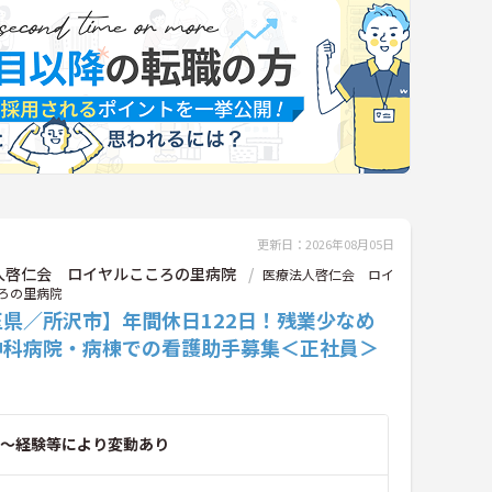
更新日：2026年08月05日
人啓仁会 ロイヤルこころの里病院
医療法人啓仁会 ロイ
ろの里病院
玉県／所沢市】年間休日122日！残業少なめ
神科病院・病棟での看護助手募集＜正社員＞
～経験等により変動あり