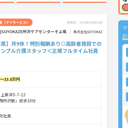
護（デイサービス）
更新日：2026年08月05日
マ
SOYOKAZE所沢ケアセンターそよ風
株式会社SOYOKAZ
お
玉県】月9休！特別報酬あり◎高齢者施設での
ランブル介護スタッフ＜正規フルタイム社員
円～33.0万円
上新井5-7-12
西所沢駅」徒歩10分
託社員