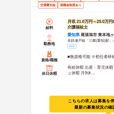
交通費支給
退職金制度あり
月収 21.0万円～25.0
介護福祉士
給料
愛知県
尾張旭市 東本地ヶ
名鉄瀬戸線「三郷(愛知)駅」
勤務地
MAP
■無資格可能 ※初任者研
資格/職種
有給休暇 出産・育児休暇
ュ休暇 月9休
休日休暇
年間休日日数：107日 初年度有給日数：10日 最
大有給日数：20日
こちらの求人は募集を
最新の募集状況の確