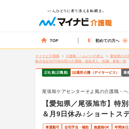
TOP
初めての方へ
マイナビ介護職
介護職・ヘルパーの求人
愛知県の介
株式会社SOYOKAZEの介護職・福祉求人・転職・募集一覧
正社員(正職員)
通所介護（デイサービス）
募
尾張旭ケアセンターそよ風の介護職・ヘ
【愛知県／尾張旭市】特別
＆月9日休み♪ショートス
車通勤可
住宅手当・補助
無資格OK
年間休日