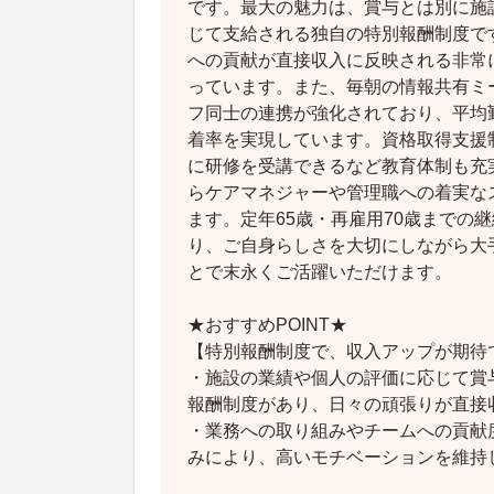
です。最大の魅力は、賞与とは別に施
じて支給される独自の特別報酬制度で
への貢献が直接収入に反映される非常
っています。また、毎朝の情報共有ミ
フ同士の連携が強化されており、平均勤
着率を実現しています。資格取得支援
に研修を受講できるなど教育体制も充
らケアマネジャーや管理職への着実な
ます。定年65歳・再雇用70歳までの
り、ご自身らしさを大切にしながら大
とで末永くご活躍いただけます。
★おすすめPOINT★
【特別報酬制度で、収入アップが期待
・施設の業績や個人の評価に応じて賞
報酬制度があり、日々の頑張りが直接
・業務への取り組みやチームへの貢献
みにより、高いモチベーションを維持