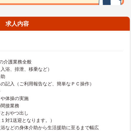
求人内容
の介護業務全般
、入浴、排泄、移乗など）
介助
への記入（ご利用報告など、簡単なＰＣ操作）
務
ンや体操の実施
の間接業務
茶とおやつ出し
１対1送迎となります。）
入浴などの身体介助から生活援助に至るまで幅広