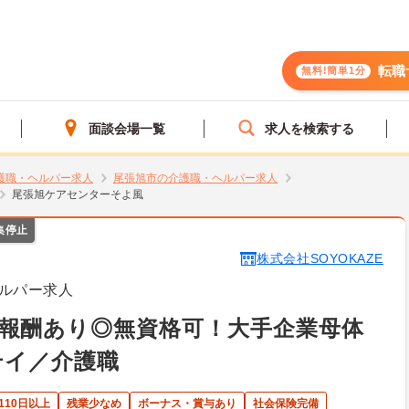
転職
無料!簡単1分
面談会場一覧
求人を検索する
護職・ヘルパー求人
尾張旭市の介護職・ヘルパー求人
尾張旭ケアセンターそよ風
集停止
株式会社SOYOKAZE
ルパー求人
報酬あり◎無資格可！大手企業母体
テイ／介護職
110日以上
残業少なめ
ボーナス・賞与あり
社会保険完備