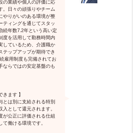
設の業績や個人の評価に応
す。日々の頑張りやチーム
にやりがいのある環境が整
ーティングを通じてスタッ
続年数7.2年という高い定
制度を活用して勤務時間内
実しているため、介護職か
ステップアップが期待でき
継続雇用制度も完備されてお
手ならではの安定基盤のも
できます 】
与とは別に支給される特別
収入として還元されます。
度が公正に評価される仕組
して働ける環境です。