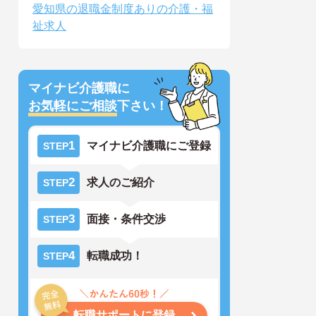
愛知県の退職金制度ありの介護・福
祉求人
マイナビ介護職に
お気軽にご相談
下さい！
1
マイナビ介護職にご登録
STEP
2
求人のご紹介
STEP
3
面接・条件交渉
STEP
4
転職成功！
STEP
転職サポートに登録