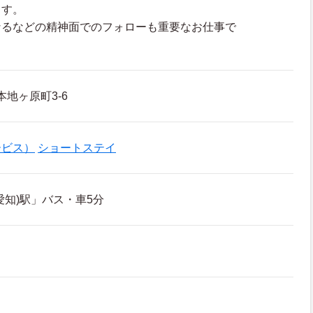
ます。
なるなどの精神面でのフォローも重要なお仕事で
本地ヶ原町3-6
ービス）
ショートステイ
愛知)駅」バス・車5分