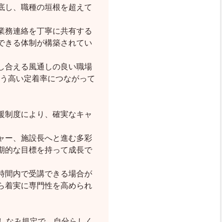
底し、職種の垣根を超えて
業務連絡を丁寧に共有する
できる体制が構築されてい
し合える風通しの良い職場
いう高い定着率につながって
援制度により、確実なキャ
ャー、施設長へと進む多彩
期的な目標を持って成長で
時間内で受講できる場合が
ら着実に専門性を高められ
だしなみ規定で、自分らしく