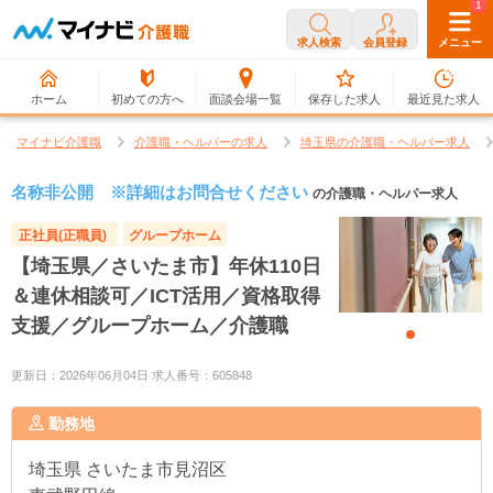
0
1
求人検索
会員登録
メニュー
ホーム
初めての方へ
面談会場一覧
保存した求人
最近見た求人
マイナビ介護職
介護職・ヘルパーの求人
埼玉県の介護職・ヘルパー求人
名称非公開 ※詳細はお問合せください
の介護職・ヘルパー求人
正社員(正職員)
グループホーム
【埼玉県／さいたま市】年休110日
＆連休相談可／ICT活用／資格取得
支援／グループホーム／介護職
更新日：2026年06月04日 求人番号：605848
勤務地
埼玉県
さいたま市見沼区