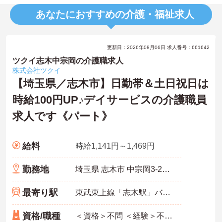
あなたにおすすめの介護・福祉求人
更新日：2026年08月06日 求人番号：661642
ツクイ志木中宗岡の介護職求人
株式会社ツクイ
【埼玉県／志木市】日勤帯＆土日祝日は
時給100円UP♪デイサービスの介護職員
求人です《パート》
給料
時給1,141円～1,469円
勤務地
埼玉県 志木市 中宗岡3-26-36
最寄り駅
東武東上線「志木駅」バス・車7分
資格/職種
＜資格＞不問 ＜経験＞不問 ※無資格者:入社半年以内に会社負担で認知症介護基礎研修受講