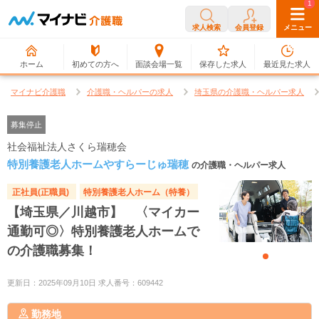
0
1
求人検索
会員登録
メニュー
ホーム
初めての方へ
面談会場一覧
保存した求人
最近見た求人
マイナビ介護職
介護職・ヘルパーの求人
埼玉県の介護職・ヘルパー求人
募集停止
社会福祉法人さくら瑞穂会
特別養護老人ホームやすらーじゅ瑞穂
の介護職・ヘルパー求人
正社員(正職員)
特別養護老人ホーム（特養）
【埼玉県／川越市】 〈マイカー
通勤可◎〉特別養護老人ホームで
の介護職募集！
更新日：2025年09月10日 求人番号：609442
勤務地