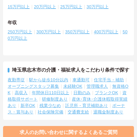
15万円以上
20万円以上
25万円以上
30万円以上
年収
250万円以上
300万円以上
350万円以上
400万円以上
50
0万円以上
埼玉県志木市の介護・福祉求人をこだわり条件で探す
夜勤専従
駅から徒歩10分以内
車通勤可
住宅手当・補助
オープニングスタッフ募集
未経験OK
管理職求人
無資格O
K
高収入
年間休日110日以上
日勤のみ
ブランクOK
資
格取得サポート
研修制度あり
産休･育休･介護休暇取得実績
あり
新卒OK
残業少なめ
託児所・育児補助あり
ボーナ
ス・賞与あり
社会保険完備
交通費支給
退職金制度あり
求人のお問い合わせに関するよくあるご質問