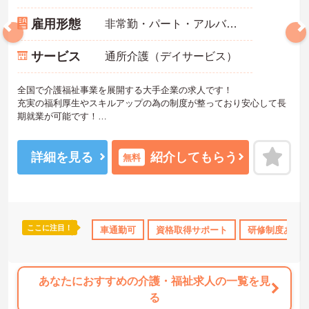
雇用形態
非常勤・パート・アルバイト
サービス
通所介護（デイサービス）
全国で介護福祉事業を展開する大手企業の求人です！
充実の福利厚生やスキルアップの為の制度が整っており安心して長
期就業が可能です！
ご興味ある方には、面接のポイントなど、さらに詳細をお話致しま
すのでお気軽にご相談ください。
詳細を見る
紹介してもらう
無料
ここに注目！
ボーナス・賞与あり
車通勤可
社会保険完備
資格取得サポート
交通費支給
研修制度あり
あなたにおすすめの介護・福祉求人の一覧を見
る