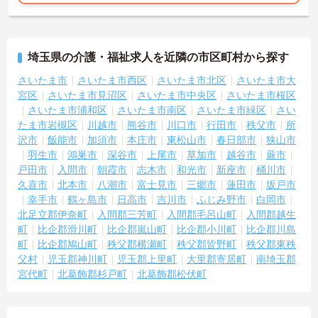
埼玉県の介護・福祉求人を近隣の市区町村から探す
さいたま市
さいたま市西区
さいたま市北区
さいたま市大
宮区
さいたま市見沼区
さいたま市中央区
さいたま市桜区
さいたま市浦和区
さいたま市南区
さいたま市緑区
さい
たま市岩槻区
川越市
熊谷市
川口市
行田市
秩父市
所
沢市
飯能市
加須市
本庄市
東松山市
春日部市
狭山市
羽生市
鴻巣市
深谷市
上尾市
草加市
越谷市
蕨市
戸田市
入間市
朝霞市
志木市
和光市
新座市
桶川市
久喜市
北本市
八潮市
富士見市
三郷市
蓮田市
坂戸市
幸手市
鶴ヶ島市
日高市
吉川市
ふじみ野市
白岡市
北足立郡伊奈町
入間郡三芳町
入間郡毛呂山町
入間郡越生
町
比企郡滑川町
比企郡嵐山町
比企郡小川町
比企郡川島
町
比企郡鳩山町
秩父郡横瀬町
秩父郡皆野町
秩父郡東秩
父村
児玉郡神川町
児玉郡上里町
大里郡寄居町
南埼玉郡
宮代町
北葛飾郡杉戸町
北葛飾郡松伏町