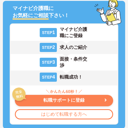
マイナビ介護職に
お気軽にご相談
下さい！
マイナビ介護
1
STEP
職にご登録
2
求人のご紹介
STEP
面接・条件交
3
STEP
渉
4
転職成功！
STEP
転職サポートに登録
はじめて転職する方へ