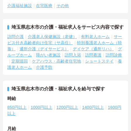
介護福祉施設
在宅医療
その他
埼玉県志木市の介護・福祉求人をサービス内容で探す
訪問介護
介護老人保健施設（老健）
有料老人ホーム
サー
ビス付き高齢者向け住宅（サ高住）
特別養護老人ホーム（特
養）
通所介護（デイサービス）
デイケア（通所リハ）
グ
ループホーム
障がい者施設
訪問入浴
訪問看護
訪問診療
定期巡回
ケアハウス・高齢者住宅地
ショートステイ
養
護老人ホーム
介護予防
埼玉県志木市の介護・福祉求人を給与で探す
時給
850円以上
1000円以上
1200円以上
1400円以上
1600円
以上
月給