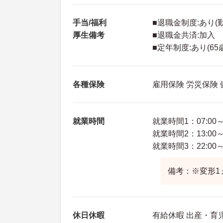
手当/福利
■退職金制度:あり(
厚生備考
■退職金共済:加入
■定年制度:あり(65
各種保険
雇用保険 労災保険
就業時間
就業時間1：07:00～1
就業時間2：13:00～2
就業時間3：22:00～0
備考：※変形1
休日休暇
有給休暇 出産・育児