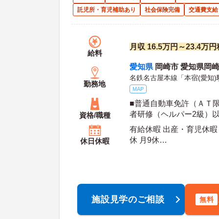
託児所・育児補助あり
社会保険完備
交通費支給
月収 16.5万円～23.4万
給料
愛知県
岡崎市 愛知県岡崎
名鉄名古屋本線「本宿(愛知)
勤務地
MAP
■普通自動車免許（ＡＴ限
者研修（ヘルパー2級）以
資格/職種
有給休暇 出産・育児休暇
休 月9休
休日休暇
年間休日日数：110日 初年度有給日数：10日 最
大有給日数：20日
施設見学のご相談
無料