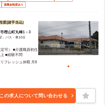
退職金制度あり
円程度(諸手当込)
市樫山町丸峰1－3
駅」バス・車10分
定可） ■介護職員初任
上 ■経験不問
 リフレッシュ休暇 月8
この求人について問い合わせる