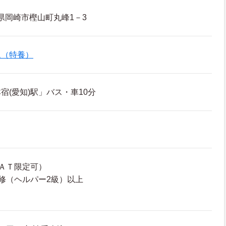
県岡崎市樫山町丸峰1－3
ム（特養）
宿(愛知)駅」バス・車10分
ＡＴ限定可）
修（ヘルパー2級）以上