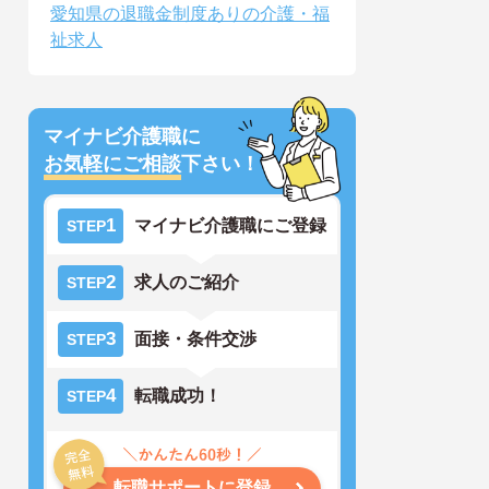
愛知県の退職金制度ありの介護・福
祉求人
マイナビ介護職に
お気軽にご相談
下さい！
1
マイナビ介護職にご登録
STEP
2
求人のご紹介
STEP
3
面接・条件交渉
STEP
4
転職成功！
STEP
転職サポートに登録