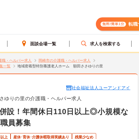
転職
無料!簡単1分
面談会場一覧
求人を検索する
護職・ヘルパー求人
岡崎市の介護職・ヘルパー求人
集一覧
地域密着型特別養護老人ホーム 額田ささゆりの里
社会福祉法人ユーアンドアイ
さゆりの里の介護職・ヘルパー求人
併設！年間休日110日以上◎小規模な
職員募集
日以上
産休･育休･介護休暇取得実績あり
残業少なめ