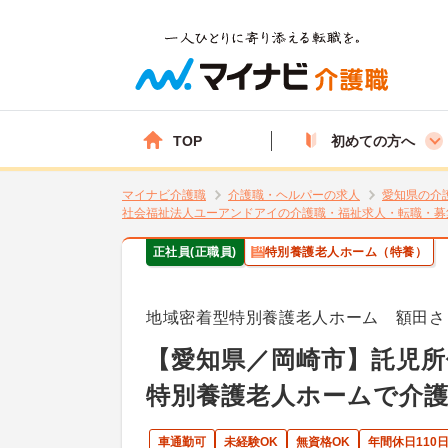
TOP
初めての方へ
マイナビ介護職
介護職・ヘルパーの求人
愛知県の介
社会福祉法人ユーアンドアイの介護職・福祉求人・転職・募
正社員(正職員)
特別養護老人ホーム（特養）
地域密着型特別養護老人ホーム 額田さ
【愛知県／岡崎市】託児所
特別養護老人ホームで介護
車通勤可
未経験OK
無資格OK
年間休日110