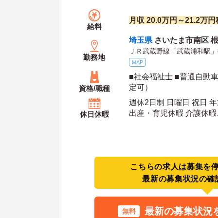
月収 20.0万円～21.2
給料
埼玉県
さいたま市南区 根岸5
ＪＲ武蔵野線「武蔵浦和駅」
勤務地
MAP
■社会福祉士 ■普通自動
定可）
資格/職種
週休2日制 日曜日 祝日 
出産・育児休暇 介護休暇
休日休暇
年間休日日数：117日 初年度有給日数：10日 最
大有給日数：20日
こちらの求人は募集を
最新の募集状況の確
最新の募集状況
無料