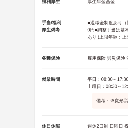
福利厚生
厚生年金基金
手当/福利
■退職金制度あり（勤
厚生備考
0円■調整手当は基本
あり (上限年齢：上限
各種保険
雇用保険 労災保険
就業時間
平日：08:30～17:3
土曜日：08:30～12:
備考：※変形労
休日休暇
週休2日制 日曜日 