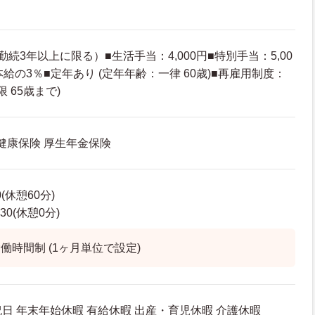
続3年以上に限る）■生活手当：4,000円■特別手当：5,00
給の3％■定年あり (定年年齢：一律 60歳)■再雇用制度：
 65歳まで)
 健康保険 厚生年金保険
0(休憩60分)
30(休憩0分)
働時間制 (1ヶ月単位で設定)
祝日 年末年始休暇 有給休暇 出産・育児休暇 介護休暇