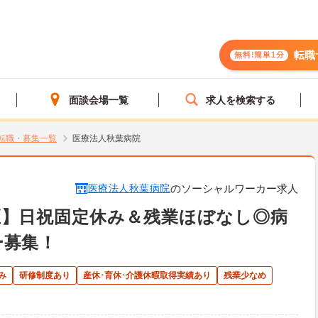
転職
無料!簡単1分
面談会場一覧
求人を検索する
転職・募集一覧
医療法人秋葉病院
医療法人秋葉病院
のソーシャルワーカー求人
区】日祝固定休み＆残業ほぼなし◎病
ー募集！
み
研修制度あり
産休･育休･介護休暇取得実績あり
残業少なめ