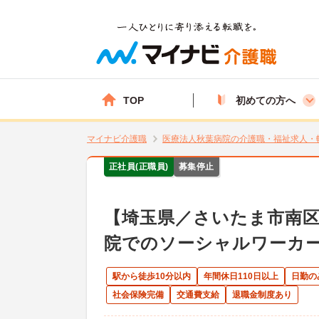
TOP
初めての方へ
マイナビ介護職
医療法人秋葉病院の介護職・福祉求人・
正社員(正職員)
募集停止
【埼玉県／さいたま市南
院でのソーシャルワーカ
駅から徒歩10分以内
年間休日110日以上
日勤の
社会保険完備
交通費支給
退職金制度あり