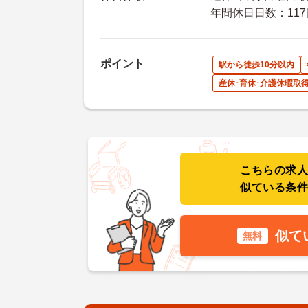
年間休日日数：117
ポイント
駅から徒歩10分以内
産休･育休･介護休暇取
こちらの求
似ている条
似て
無料