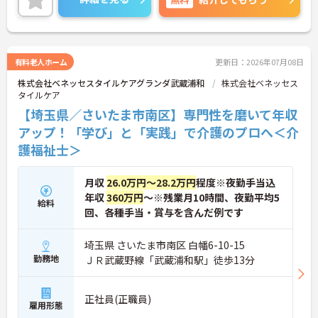
＜寄り添ったケアの実施＞利用者さまに深く寄り添
ったサービスの提供を目指し、職員の専門性を高め
るような人材育成にも注力されています。
ご興味のある方には、面接対策ポイント等、さらに
詳細をお話ししますのでお気軽にご相談ください！
有料老人ホーム
更新日：2026年07月08日
株式会社ベネッセスタイルケアグランダ武蔵浦和
株式会社ベネッセス
タイルケア
【埼玉県／さいたま市南区】専門性を磨いて年収
アップ！「学び」と「実践」で介護のプロへ＜介
護福祉士＞
月収
26.0万円～28.2万円
程度※夜勤手当込
年収
360万円
～※残業月10時間、夜勤平均5
給料
回、各種手当・賞与を含んだ例です
埼玉県 さいたま市南区 白幡6-10-15
勤務地
ＪＲ武蔵野線「武蔵浦和駅」徒歩13分
正社員(正職員)
雇用形態