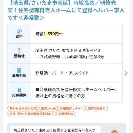
【埼玉県/さいたま市南区】時給高め／研修充
実！住宅型有料老人ホームにて登録ヘルパー求人
です＜非常勤＞
時給
1,550円
～
給料
埼玉県 さいたま市南区 別所6-4-40
勤務地
ＪＲ武蔵野線「武蔵浦和駅」徒歩3分
非常勤・パート・アルバイト
雇用形態
■介護職員初任者研修又はホームヘルパー2
応募要件
級以上の資格をお持ちの方
駅から徒歩10分以内
残業少なめ
資格取得サポート
研修制度あり
産休･育休･介護休暇取得実績あり
交通費支給
埼玉県さいたま市南区に位置する住宅型有料老人ホ