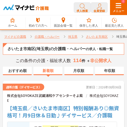
0
0
求人検索
会員登録
メニュー
ホーム
初めての方へ
面談会場一覧
保存した求人
最近見た求人
マイナビ介護職
介護職・ヘルパー
埼玉県
さいたま市南区
埼玉県
さいたま市南区(埼玉県)の介護職・ヘルパー
の求人・転職一覧
114
この条件の介護・福祉求人数
非公開求人
件 ＋
おすすめ順
新着順
月収順
年収順
通所介護（デイサービス）
更新日：2026年08月06日
株式会社SOYOKAZE武蔵浦和ケアセンターそよ風
株式会社SOYOKAZ
E
【埼玉県／さいたま市南区】特別報酬あり◎無資
格可！月9日休＆日勤♪デイサービス／介護職