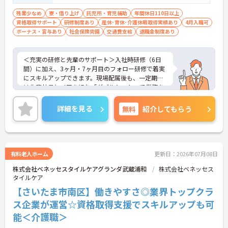
残業少なめ
寮・借り上げ
託児所・育児補助
年間休日110日以上
資格取得サポート
研修制度あり
産休･育休･介護休暇取得実績あり
4月入職可
ボーナス・賞与あり
社会保険完備
交通費支給
退職金制度あり
＜充実の研修と先輩のサポート＞入社時研修（6日
間）に加え、3ヶ月・7ヶ月目のフォロー研修で着実
にスキルアップできます。現場配属後も、一定期間
は先輩社員とペアを組む「ダブルシフト」で業務を
習得できるので、一人で抱え込むことはありませ
ん。
詳細を見る
無料
紹介してもらう
＜頑張りが給与に直結！専門性を磨いて年収アップ
＞経験やスキルがしっかり給与に反映される仕組み
です。定期昇給に加え、独自の社内専門資格制度
（通称：マジ神）では、認知症ケアや介護技術など
の専門性を認定されると、1資格につき月給＋1万円
有料老人ホーム
更新日：2026年07月08日
（最大4万円）の手当がつきます。キャリアアップす
株式会社ベネッセスタイルケアグランダ武蔵浦和
株式会社ベネッセス
れば年収UPも目指せるため、高いモチベーションで
タイルケア
働き続けられます。
＜家族も嬉しい！ベネッセグループならではの手厚
【さいたま市南区】働きやすさ◎業界トップクラ
い福利厚生＞ご家族も支える制度が満載♪産休・育
ス企業が運営☆資格取得支援でスキルアップも可
休の取得実績も多数あり、ライフステージが変わっ
能＜介護職＞
ても長く安心して働き続けられる環境が整っていま
す。