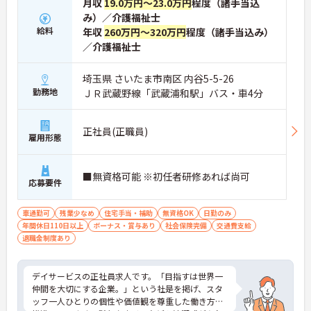
月収
19.0万円～23.0万円
程度（諸手当込
み）／介護福祉士
給料
年収
260万円～320万円
程度（諸手当込み）
／介護福祉士
埼玉県 さいたま市南区 内谷5-5-26
勤務地
ＪＲ武蔵野線「武蔵浦和駅」バス・車4分
正社員(正職員)
雇用形態
■無資格可能 ※初任者研修あれば尚可
応募要件
車通勤可
残業少なめ
住宅手当・補助
無資格OK
日勤のみ
年間休日110日以上
ボーナス・賞与あり
社会保険完備
交通費支給
退職金制度あり
デイサービスの正社員求人です。「目指すは世界一
仲間を大切にする企業。」という社是を掲げ、スタ
ッフ一人ひとりの個性や価値観を尊重した働き方を