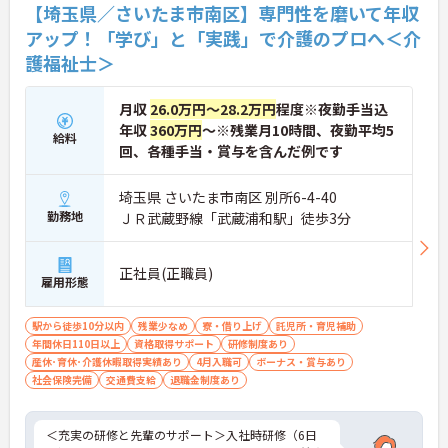
すすめの求人です。
【埼玉県／さいたま市南区】専門性を磨いて年収
アップ！「学び」と「実践」で介護のプロへ＜介
★おすすめPOINT★
護福祉士＞
【上場グループの安定基盤と抜群のアクセス】
・全国70施設以上を運営する大手グループのため安
心して長く勤務できます
月収
26.0万円～28.2万円
程度※夜勤手当込
・駅から徒歩5分とアクセスが良く毎日の通勤負担
年収
360万円
～※残業月10時間、夜勤平均5
をしっかりと軽減しています ・ご自身で駐車場を手
給料
配される場合はマイカーやバイクでの通勤も可能で
回、各種手当・賞与を含んだ例です
す
埼玉県 さいたま市南区 別所6-4-40
【プライベートを大切にできる働きやすい環境】
勤務地
ＪＲ武蔵野線「武蔵浦和駅」徒歩3分
・残業は月平均10時間以下と少なくワークライフバ
ランスを保って働けます
・有給休暇の平均取得日数は年間9.0日としっかりお
正社員(正職員)
休みを取れる環境です
雇用形態
・育児休業の取得実績がありご家庭の状況に合わせ
た働き方が可能です
駅から徒歩10分以内
残業少なめ
寮・借り上げ
託児所・育児補助
年間休日110日以上
資格取得サポート
研修制度あり
【経験を活かせる温かい社風と充実のキャリア支
産休･育休･介護休暇取得実績あり
4月入職可
ボーナス・賞与あり
援】
社会保険完備
交通費支給
退職金制度あり
・病院や医療度の高い施設でのご経験を存分に活か
していただける職場です
・現場は温かみがあり介護への理解が深いスタッフ
＜充実の研修と先輩のサポート＞入社時研修（6日
が多く安心して働けます