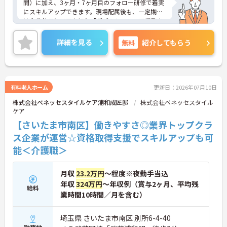
間）に加え、3ヶ月・7ヶ月目のフォロー研修で着実
・階層別研修が充実しており女性管理職も多数活躍
にスキルアップできます。現場配属後も、一定期間
しているやりがいのある環境です
は先輩社員とペアを組む「ダブルシフト」で業務を
習得できるので、一人で抱え込むことはありませ
ん。
詳細を見る
無料
紹介してもらう
＜頑張りが給与に直結！専門性を磨いて年収アップ
＞経験やスキルがしっかり給与に反映される仕組み
です。定期昇給に加え、独自の社内専門資格制度
（通称：マジ神）では、認知症ケアや介護技術など
の専門性を認定されると、1資格につき月給＋1万円
有料老人ホーム
更新日：2026年07月10日
（最大4万円）の手当がつきます。キャリアアップす
株式会社ベネッセスタイルケア浦和成匠邸
株式会社ベネッセスタイル
れば年収UPも目指せるため、高いモチベーションで
ケア
働き続けられます。
＜家族も嬉しい！ベネッセグループならではの手厚
【さいたま市南区】働きやすさ◎業界トップクラ
い福利厚生＞ご家族も支える制度が満載♪産休・育
ス企業が運営☆資格取得支援でスキルアップも可
休の取得実績も多数あり、ライフステージが変わっ
能＜介護職＞
ても長く安心して働き続けられる環境が整っていま
す。
月収
23.2万円
～程度※夜勤手当込
年収
324万円
～年収例（賞与2ヶ月、平均残
給料
業時間10時間／月を含む）
埼玉県 さいたま市南区 別所6-4-40