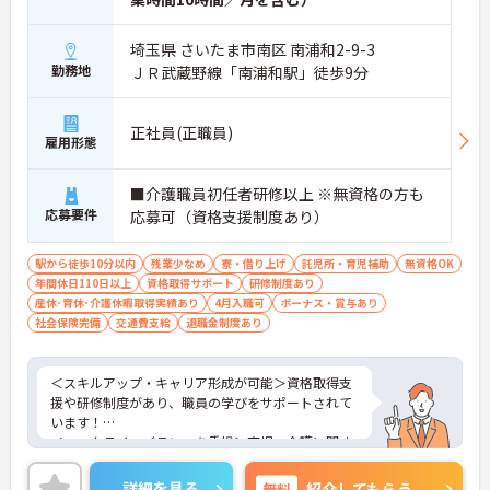
埼玉県 さいたま市南区 南浦和2-9-3
勤務地
ＪＲ武蔵野線「南浦和駅」徒歩9分
正社員(正職員)
雇用形態
■介護職員初任者研修以上 ※無資格の方も
応募要件
応募可（資格支援制度あり）
駅から徒歩10分以内
残業少なめ
寮・借り上げ
託児所・育児補助
無資格OK
年間休日110日以上
資格取得サポート
研修制度あり
産休･育休･介護休暇取得実績あり
4月入職可
ボーナス・賞与あり
社会保険完備
交通費支給
退職金制度あり
＜スキルアップ・キャリア形成が可能＞資格取得支
援や研修制度があり、職員の学びをサポートされて
います！
＜ワークライフバランスを重視＞育児・介護に関す
る制度や社宅制度、各種手当など、長く安心して働
きやすい環境が整っています。
詳細を見る
無料
紹介してもらう