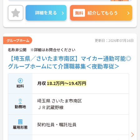
医療を支える社会的意義の高い事業を推進していま
す。現場には看護師が24時間常駐しています。急変
詳細を見る
無料
紹介してもらう
時の対応や医療行為は看護師が担当するため、初任
者研修や実務者研修の方も食事介助や入浴介助など
の生活を支えるケアに専念できる環境です。多職種
で情報を共有し、一人で判断を抱え込まないチーム
連携の体制がしっかりと整っています。働き方の面
グループホーム
更新日：2026年07月16日
では、夜勤明けの翌日が原則として公休となるほ
名称非公開 ※詳細はお問合せください
か、月平均の残業時間も5時間から7時間程度とかな
り少なめです。常勤スタッフの比率が90パーセント
【埼玉県／さいたま市南区】マイカー通勤可能◎
を超えているため急な勤務変更が発生しにくく、あ
グループホームにて介護職募集＜夜勤専従＞
らかじめ決められた訪問予定表に沿って規則正しく
働けます。入職後は現場スタッフによるお一人おひ
とりに合わせた個別のOJT研修が実施されます。eラ
月収
18.2万円～19.4万円
ーニングも導入されており、多職種と連携しながら
給料
専門性を着実に深めていける環境が用意されていま
す。
埼玉県 さいたま市南区
★おすすめPOINT★
勤務地
ＪＲ武蔵野線
＜個別ＯＪＴとチーム連携で着実に成長！＞
・入職後はお一人おひとりの習熟度に合わせた個別
のＯＪＴ研修を実施し、ｅラーニングを用いた学習
契約社員・嘱託社員
雇用形態
の機会も提供されます
・施設内には看護師が24時間常駐しており、急変時
の対応や専門的な医療処置は看護師が担当するため