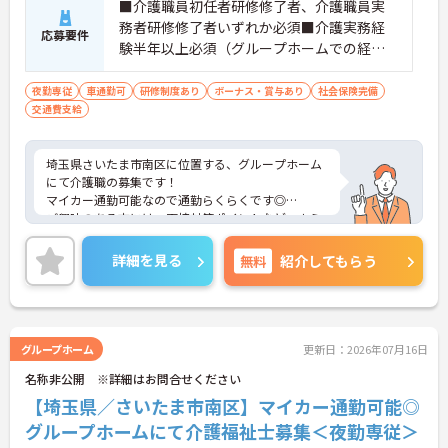
■介護職員初任者研修修了者、介護職員実
負担が減ります
務者研修修了者いずれか必須■介護実務経
応募要件
・介護スタッフと看護スタッフの比率が1対1で相談
験半年以上必須（グループホームでの経験
しやすく、初任者研修や実務者研修からでも着実に
は問いません）■スマートフォンでのデー
専門性を高められます
タ入力が必須となります
＜残業月7時間以下で身体の負担を軽減！＞
夜勤専従
車通勤可
研修制度あり
ボーナス・賞与あり
社会保険完備
・常勤で働くスタッフの比率が90パーセント以上と
交通費支給
高く、急なシフト変更や無理な長時間勤務が発生し
にくい人員体制です
・訪問スケジュールに沿って施設内でのケアを行う
埼玉県さいたま市南区に位置する、グループホーム
ため、月平均の残業時間は5時間から7時間程度とか
にて介護職の募集です！
なり少なめに抑えられます
マイカー通勤可能なので通勤らくらくです◎
・夜勤明けの翌日は原則としてお休みとなるシフト
ご興味のある方には、面接対策ポイントなど、さら
編成が組まれており、しっかりと休息を取りながら
に詳細をお話しいたしますのでお気軽にご相談くだ
長期的な就業が可能です
さい！
詳細を見る
無料
紹介してもらう
＜評価制度でキャリアアップ＞
・介護福祉士や初任者研修などの資格や実務経験、
夜勤回数がしっかりと給与に反映されるためモチベ
ーションを維持できます
・年次を問わずリーダーや主任などのマネジメント
グループホーム
更新日：2026年07月16日
職へ昇格する事例も多数あり、腰を据えて長期的な
キャリア形成が可能です
名称非公開 ※詳細はお問合せください
【埼玉県／さいたま市南区】マイカー通勤可能◎
グループホームにて介護福祉士募集＜夜勤専従＞