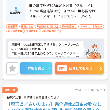
■介護実務経験3年以上必須（グループホー
ムでの実務経験は問いません） ■必要なPC
応募要件
スキル：スマートフォンでのデータの入力
が必須
車通勤可
残業少なめ
年間休日110日以上
研修制度あり
ボーナス・賞与あり
社会保険完備
交通費支給
退職金制度あり
埼玉県さいたま市南区に位置する、グループホーム
にて介護福祉士の募集です！
年間休日が114日以上あるので、ワークライフバラ
ンスが叶います☆また、マイカー通勤可能なので通
勤らくらくです◎
ご興味のある方には、面接対策ポイントなど、さら
詳細を見る
無料
紹介してもらう
に詳細をお話しいたしますのでお気軽にご相談くだ
さい！
訪問介護
更新日：2026年07月15日
名称非公開 ※詳細はお問合せください
【埼玉県／さいたま市】完全週休2日＆夜勤なし