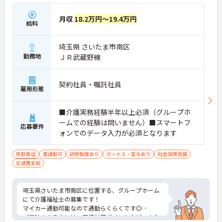
月収
18.2万円～19.4万円
給料
埼玉県 さいたま市南区
勤務地
ＪＲ武蔵野線
契約社員・嘱託社員
雇用形態
■介護実務経験半年以上必須（グループホ
ームでの経験は問いません）■スマートフ
応募要件
ォンでのデータ入力が必須となります
夜勤専従
車通勤可
研修制度あり
ボーナス・賞与あり
社会保険完備
交通費支給
埼玉県さいたま市南区に位置する、グループホーム
にて介護福祉士の募集です！
マイカー通勤可能なので通勤らくらくです◎
ご興味のある方には、面接対策ポイントなど、さら