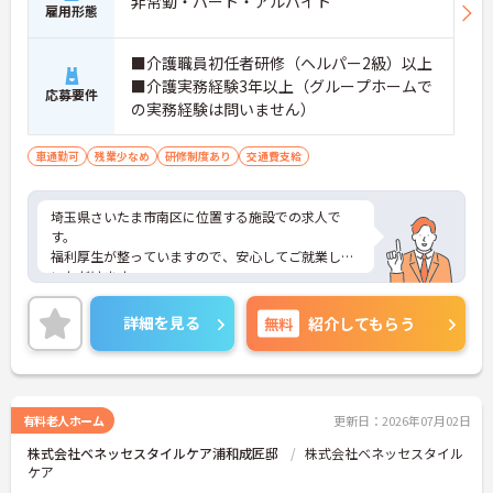
非常勤・パート・アルバイト
雇用形態
■介護職員初任者研修（ヘルパー2級）以上
■介護実務経験3年以上（グループホームで
応募要件
の実務経験は問いません）
車通勤可
残業少なめ
研修制度あり
交通費支給
埼玉県さいたま市南区に位置する施設での求人で
す。
福利厚生が整っていますので、安心してご就業して
いただけます。
夜勤・曜日応相談と、ご都合に合わせた働き方がで
きます。
詳細を見る
無料
紹介してもらう
ご興味のある方には、面接対策ポイントなど、さら
に詳細をお話しいたしますので、お気軽にご相談く
ださい。
有料老人ホーム
更新日：2026年07月02日
株式会社ベネッセスタイルケア浦和成匠邸
株式会社ベネッセスタイル
ケア