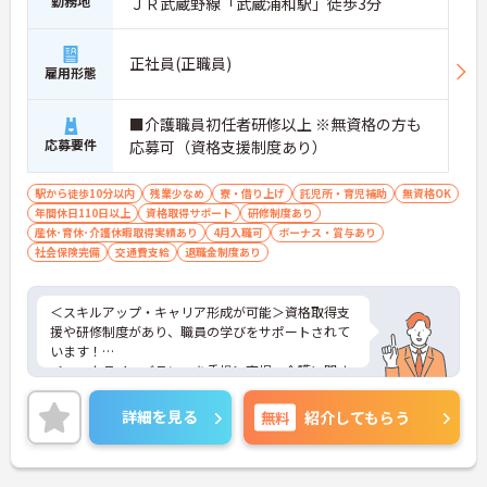
勤務地
ＪＲ武蔵野線「武蔵浦和駅」徒歩3分
正社員(正職員)
雇用形態
■介護職員初任者研修以上 ※無資格の方も
応募要件
応募可（資格支援制度あり）
駅から徒歩10分以内
残業少なめ
寮・借り上げ
託児所・育児補助
無資格OK
年間休日110日以上
資格取得サポート
研修制度あり
産休･育休･介護休暇取得実績あり
4月入職可
ボーナス・賞与あり
社会保険完備
交通費支給
退職金制度あり
＜スキルアップ・キャリア形成が可能＞資格取得支
援や研修制度があり、職員の学びをサポートされて
います！
＜ワークライフバランスを重視＞育児・介護に関す
る制度や社宅制度、各種手当など、長く安心して働
きやすい環境が整っています。
詳細を見る
無料
紹介してもらう
＜寄り添ったケアの実施＞利用者さまに深く寄り添
ったサービスの提供を目指し、職員の専門性を高め
るような人材育成にも注力されています。