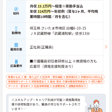
月収
23.2万円
～程度※夜勤手当込
年収
324万円
～年収例（賞与2ヶ月、平均残
給料
業時間10時間／月を含む）
埼玉県 さいたま市南区 白幡6-10-15
勤務地
ＪＲ武蔵野線「武蔵浦和駅」徒歩13分
正社員(正職員)
雇用形態
■介護職員初任者研修以上 ※無資格の方も
応募要件
応募可（資格支援制度あり）
残業少なめ
寮・借り上げ
託児所・育児補助
無資格OK
年間休日110日以上
資格取得サポート
研修制度あり
産休･育休･介護休暇取得実績あり
4月入職可
ボーナス・賞与あり
社会保険完備
交通費支給
退職金制度あり
＜スキルアップ・キャリア形成が可能＞資格取得支
援や研修制度があり、職員の学びをサポートされて
います！