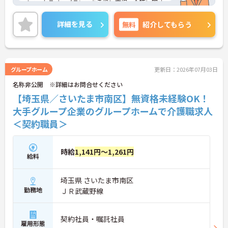
＜ワークライフバランスを重視＞育児・介護に関す
る制度や社宅制度、各種手当など、長く安心して働
きやすい環境が整っています。
詳細を見る
無料
紹介してもらう
＜寄り添ったケアの実施＞利用者さまに深く寄り添
ったサービスの提供を目指し、職員の専門性を高め
るような人材育成にも注力されています。
ご興味のある方には、面接対策ポイント等、さらに
詳細をお話ししますのでお気軽にご相談ください！
グループホーム
更新日：2026年07月03日
名称非公開 ※詳細はお問合せください
【埼玉県／さいたま市南区】無資格未経験OK！
大手グループ企業のグループホームで介護職求人
＜契約職員＞
時給
1,141円～1,261円
給料
埼玉県 さいたま市南区
勤務地
ＪＲ武蔵野線
契約社員・嘱託社員
雇用形態