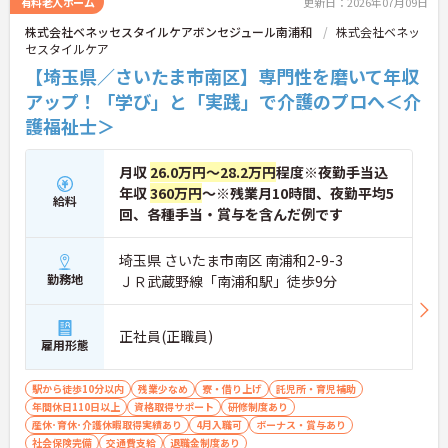
有料老人ホーム
更新日：2026年07月09日
い。
株式会社ベネッセスタイルケアボンセジュール南浦和
株式会社ベネッ
セスタイルケア
【埼玉県／さいたま市南区】専門性を磨いて年収
アップ！「学び」と「実践」で介護のプロへ＜介
護福祉士＞
月収
26.0万円～28.2万円
程度※夜勤手当込
年収
360万円
～※残業月10時間、夜勤平均5
給料
回、各種手当・賞与を含んだ例です
埼玉県 さいたま市南区 南浦和2-9-3
勤務地
ＪＲ武蔵野線「南浦和駅」徒歩9分
正社員(正職員)
雇用形態
駅から徒歩10分以内
残業少なめ
寮・借り上げ
託児所・育児補助
年間休日110日以上
資格取得サポート
研修制度あり
産休･育休･介護休暇取得実績あり
4月入職可
ボーナス・賞与あり
社会保険完備
交通費支給
退職金制度あり