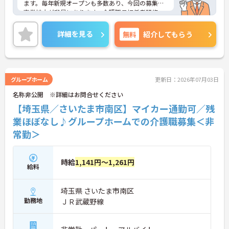
ます。毎年新規オープンも多数あり、今回の募集は
事業拡大が背景にあります。介護職員初任者研修、
介護支援専門員、タクティールケアなどの資格取得
のサポートあり！現場を最大限サポートするため
詳細を見る
無料
紹介してもらう
に、教育・研修・採用を専門とする部署や、コンプ
ライアンスを推進する部署があり、グループ企業を
含めた柔軟かつ強固なバックアップがあります。ご
興味ある方には、面接対策ポイントなど、さらに詳
細をお話しいたしますのでお気軽にご相談くださ
グループホーム
更新日：2026年07月03日
い。
名称非公開 ※詳細はお問合せください
【埼玉県／さいたま市南区】マイカー通勤可／残
業ほぼなし♪グループホームでの介護職募集＜非
常勤＞
時給
1,141円～1,261円
給料
埼玉県 さいたま市南区
勤務地
ＪＲ武蔵野線