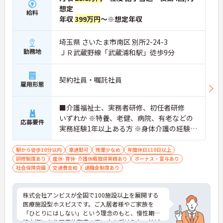
の体調や業務連絡を細やかに共有する仕組みがあり
想定
ます。
給料
年収
399万円
～※想定年収
・多職種連携で職種を超えて相談しやすい雰囲気の
もと、困った時もすぐにお互いをフォローし合えま
す。
埼玉県 さいたま市南区 別所2-24-3
勤務地
ＪＲ武蔵野線「武蔵浦和駅」徒歩9分
【残業が少なく独自の休暇制度も完備され、長期的
に安定して働ける環境です】
・残業は少なく、年間17日のリフレッシュ休暇も取
契約社員・嘱託社員
得できることで、心身の疲労をしっかり回復できま
雇用形態
す。
・定年65歳以降も再雇用制度で70歳まで勤務可能で
■介護福祉士、実務者研修、初任者研修
あり、退職金制度も備わって無理なく長く続けられ
いずれか ※特養、老健、病院、有老などの
ます。
応募要件
実務経験1年以上ある方 ※身体介護の経験年
【一人ひとりの個性や希望を尊重し、自分らしくキ
以上ある方、機械浴の使用の経験のある方
ャリアを描ける職場です】
歓迎
駅から徒歩10分以内
車通勤可
残業少なめ
年間休日110日以上
・時短勤務からフルタイム、さらには管理者へのス
研修制度あり
産休･育休･介護休暇取得実績あり
ボーナス・賞与あり
テップアップまで、ライフステージに合わせた働き
社会保険完備
交通費支給
退職金制度あり
方を選択できます。
・清潔感があれば髪色やネイルなども自由となって
おり、自分らしいスタイルを大切にできる環境で
株式会社アンビスが全国で100施設以上を展開する
す。
医療施設型ホスピスです。ご入居者様やご家族を
「ひとりにはしない」という理念のもと、慢性期や
終末期にあり医療依存度の高い方を受け入れ、地域