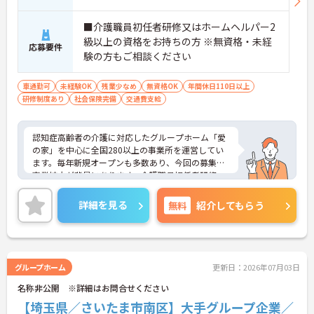
■介護職員初任者研修又はホームヘルパー2
級以上の資格をお持ちの方 ※無資格・未経
応募要件
験の方もご相談ください
車通勤可
未経験OK
残業少なめ
無資格OK
年間休日110日以上
研修制度あり
社会保険完備
交通費支給
認知症高齢者の介護に対応したグループホーム「愛
の家」を中心に全国280以上の事業所を運営してい
ます。毎年新規オープンも多数あり、今回の募集は
事業拡大が背景にあります。介護職員初任者研修、
介護支援専門員、タクティールケアなどの資格取得
のサポートあり！現場を最大限サポートするため
詳細を見る
無料
紹介してもらう
に、教育・研修・採用を専門とする部署や、コンプ
ライアンスを推進する部署があり、グループ企業を
含めた柔軟かつ強固なバックアップがあります。
ご興味ある方には、面接対策ポイントなど、さらに
詳細をお話しいたしますのでお気軽にご相談くださ
グループホーム
更新日：2026年07月03日
い。
名称非公開 ※詳細はお問合せください
【埼玉県／さいたま市南区】大手グループ企業／