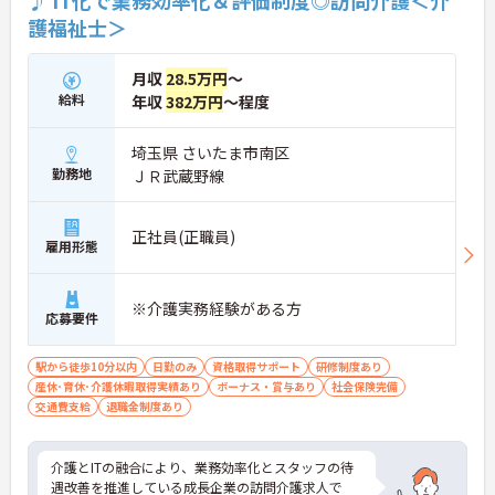
♪ IT化で業務効率化＆評価制度◎訪問介護＜介
護福祉士＞
月収
28.5万円
～
給料
年収
382万円
～程度
埼玉県 さいたま市南区
勤務地
ＪＲ武蔵野線
正社員(正職員)
雇用形態
※介護実務経験がある方
応募要件
駅から徒歩10分以内
日勤のみ
資格取得サポート
研修制度あり
産休･育休･介護休暇取得実績あり
ボーナス・賞与あり
社会保険完備
交通費支給
退職金制度あり
介護とITの融合により、業務効率化とスタッフの待
遇改善を推進している成長企業の訪問介護求人で