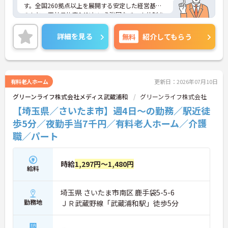
す。全国260拠点以上を展開する安定した経営基盤
のもと、正社員比率94%という強固なチーム体制を
構築しています。介護福祉士資格手当や年2回の評価
面談など、専門資格と成果が収入に直結する仕組み
詳細を見る
無料
紹介してもらう
が整っています。夜勤なしの完全週休2日制（曜日固
定）を採用し、日々の記録業務はスマートフォンで
完結するため、施設勤務特有の不規則なシフトや煩
雑な事務作業の負担を抑え、ケアに専念できます。
定期的な面談で不安を解消できるフォロー体制もあ
有料老人ホーム
更新日：2026年07月10日
り、介護福祉士としてサ責や管理者への着実なキャ
グリーンライフ株式会社メディス武蔵浦和
グリーンライフ株式会社
リアアップを目指す有資格者の方に推奨できる環境
です。
【埼玉県／さいたま市】週4日～の勤務／駅近徒
歩5分／夜勤手当7千円／有料老人ホーム／介護
★おすすめPOINT★
職／パート
【夜勤なし・曜日固定の休日で、身体への負担を抑
えた働き方が実現できます】
・8:00～19:00の間での実働8時間勤務で夜勤が存在
しないため、生活リズムを整えながら健康的に働き
時給
1,297円～1,480円
給料
続けることができます
・完全週休2日制（曜日固定）を採用していること
により、先々の予定が立てやすくプライベートの時
埼玉県 さいたま市南区 鹿手袋5-5-6
間をしっかりと確保できる環境です
勤務地
ＪＲ武蔵野線「武蔵浦和駅」徒歩5分
【専門資格を活かした収入アップと明確なキャリア
形成が期待できます】