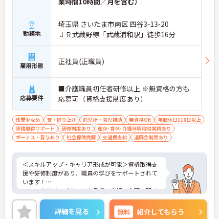
業時間10時間／月を含む）
埼玉県 さいたま市南区 四谷3-13-20
勤務地
ＪＲ武蔵野線「武蔵浦和駅」徒歩16分
正社員(正職員)
雇用形態
■介護職員初任者研修以上 ※無資格の方も
応募要件
応募可（資格支援制度あり）
残業少なめ
寮・借り上げ
託児所・育児補助
無資格OK
年間休日110日以上
資格取得サポート
研修制度あり
産休･育休･介護休暇取得実績あり
ボーナス・賞与あり
社会保険完備
交通費支給
退職金制度あり
＜スキルアップ・キャリア形成が可能＞資格取得支
援や研修制度があり、職員の学びをサポートされて
います！
＜ワークライフバランスを重視＞育児・介護に関す
る制度や社宅制度、各種手当など、長く安心して働
きやすい環境が整っています。
詳細を見る
無料
紹介してもらう
＜寄り添ったケアの実施＞利用者さまに深く寄り添