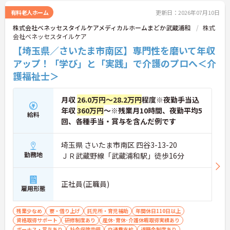
ご興味のある方には、面接対策ポイント等、さらに
詳細をお話ししますのでお気軽にご相談ください！
有料老人ホーム
更新日：2026年07月10日
株式会社ベネッセスタイルケアメディカルホームまどか武蔵浦和
株式
会社ベネッセスタイルケア
【埼玉県／さいたま市南区】専門性を磨いて年収
アップ！「学び」と「実践」で介護のプロへ＜介
護福祉士＞
月収
26.0万円～28.2万円
程度※夜勤手当込
年収
360万円
～※残業月10時間、夜勤平均5
給料
回、各種手当・賞与を含んだ例です
埼玉県 さいたま市南区 四谷3-13-20
勤務地
ＪＲ武蔵野線「武蔵浦和駅」徒歩16分
正社員(正職員)
雇用形態
残業少なめ
寮・借り上げ
託児所・育児補助
年間休日110日以上
資格取得サポート
研修制度あり
産休･育休･介護休暇取得実績あり
ボーナス・賞与あり
社会保険完備
交通費支給
退職金制度あり