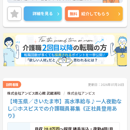
推進しています。髪色やネイルなども清潔感があれ
ば原則自由となっており、自分らしいスタイルで無
理なく働くことが可能です。日々の頑張りやチーム
詳細を見る
無料
紹介してもらう
ワークは賞与とは別に支給される特別報酬としてし
っかり還元されるため、高いモチベーションを維持
しながら業務に取り組めます。残業は少なく、月9日
の公休に加えて年間17日のリフレッシュ休暇も用意
されており、プライベートの時間を大切にできる環
境です。定年65歳以降も再雇用制度により70歳まで
勤務可能であり、退職金制度も完備されているな
ど、長期的に安定したキャリアを築いていける職場
です。入社後はOJTによる丁寧なフォロー体制があ
り、資格取得支援制度も活用しながら更なるスキル
アップを目指せます。
★おすすめPOINT★
【賞与とは別に特別報酬が支給され、収入アップが
期待できます】
訪問看護
更新日：2026年07月16日
・日々の施設運営への貢献やチームワークが多角的
株式会社アンビス医心館 武蔵浦和
株式会社アンビス
に評価されるため、目に見える形で還元されます。
【埼玉県／さいたま市】高水準給与♪一人夜勤な
・努力がダイレクトに評価へつながる制度により、
仕事へのモチベーションを高めながら働けます。
し◎ホスピスでの介護職員募集《正社員登用あ
り》
【チームでの情報共有が徹底されており、安心して
業務に取り組める体制です】
・毎朝スタッフ全員でミーティングを行い、お客様
月収
28.8万円
～程度 諸手当込・夜勤4回/月