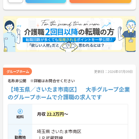
ったサービスの提供を目指し、職員の専門性を高め
るような人材育成にも注力されています。
ご興味のある方には、面接対策ポイント等、さらに
詳細をお話ししますのでお気軽にご相談ください！
グループホーム
更新日：2026年07月09日
名称非公開 ※詳細はお問合せください
【埼玉県／さいたま市南区】 大手グループ企業
のグループホームで介護職の求人です
月収
22.2万円
～
給料
埼玉県 さいたま市南区
勤務地
ＪＲ武蔵野線