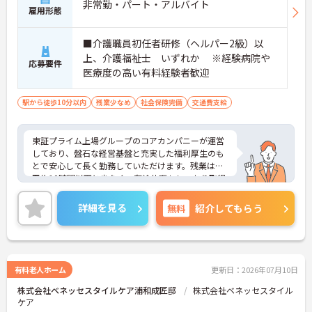
非常勤・パート・アルバイト
・介護福祉士資格手当が支給されるほか、年2回の
雇用形態
評価面談で個人の頑張りが給与に還元される仕組み
が整っています
■介護職員初任者研修（ヘルパー2級）以
・サービス提供責任者や管理者へのキャリアアップ
上、介護福祉士 いずれか ※経験病院や
も目指せます
応募要件
医療度の高い有料経験者歓迎
【IT化と手厚いフォロー体制により、業務のストレ
スを軽減できます】
駅から徒歩10分以内
残業少なめ
社会保険完備
交通費支給
・記録票の提出やシフト確認をすべてスマートフォ
ンで行えるため、手書きの書類作成や事業所への移
動の手間が省けケア業務に集中できます
東証プライム上場グループのコアカンパニーが運営
・定期的な面談を通じて上司がフォローする体制が
しており、盤石な経営基盤と充実した福利厚生のも
あり、訪問介護でありながら孤立することなくチー
とで安心して長く勤務していただけます。残業は月
ムの支援を受けながら業務に取り組めます
平均10時間以下と少なく、有給休暇もしっかり取得
できる環境です。現場は温かみのある雰囲気で介護
を深く理解したスタッフが多く在籍しており、病院
詳細を見る
無料
紹介してもらう
や医療度の高い施設でのご経験を存分に活かしてい
ただけます。階層別や職種別の研修制度が充実して
いるほか、女性管理職も多数活躍しており、育休取
得実績もあるなど男女ともにライフステージに合わ
せたキャリア形成を応援する体制が整っています。
有料老人ホーム
更新日：2026年07月10日
夜勤手当等の各種手当も充実しているため、上場グ
株式会社ベネッセスタイルケア浦和成匠邸
株式会社ベネッセスタイル
ループならではの安定した環境で、これまでの経験
ケア
を活かしながらしっかりと収入を得たい方に大変お