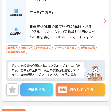
正社員(正職員)
雇用形態
■無資格OK■介護実務経験3年以上必須
（グループホームでの実務経験は問いませ
応募要件
ん）■必要なPCスキル：スマートフォンで
のデータの入力が必須
車通勤可
無資格OK
研修制度あり
ボーナス・賞与あり
社会保険完備
退職金制度あり
認知症高齢者の介護に対応したグループホーム「愛
の家」を中心に全国280以上の事業所を運営してい
ます。毎年新規オープンも多数あり、今回の募集は
事業拡大が背景にあります。介護職員初任者研修、
介護支援専門員、タクティールケアなどの資格取得
のサポートあり！現場を最大限サポートするため
詳細を見る
無料
紹介してもらう
に、教育・研修・採用を専門とする部署や、コンプ
ライアンスを推進する部署があり、グループ企業を
含めた柔軟かつ強固なバックアップがあります。ご
興味ある方には、面接対策ポイントなど、さらに詳
細をお話しいたしますのでお気軽にご相談くださ