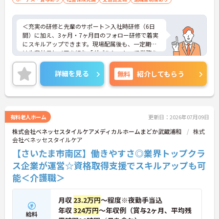
＜充実の研修と先輩のサポート＞入社時研修（6日
間）に加え、3ヶ月・7ヶ月目のフォロー研修で着実
にスキルアップできます。現場配属後も、一定期間
は先輩社員とペアを組む「ダブルシフト」で業務を
習得できるので、一人で抱え込むことはありませ
ん。
詳細を見る
無料
紹介してもらう
＜頑張りが給与に直結！専門性を磨いて年収アップ
＞経験やスキルがしっかり給与に反映される仕組み
です。定期昇給に加え、独自の社内専門資格制度
（通称：マジ神）では、認知症ケアや介護技術など
の専門性を認定されると、1資格につき月給＋1万円
有料老人ホーム
更新日：2026年07月09日
（最大4万円）の手当がつきます。キャリアアップす
株式会社ベネッセスタイルケアメディカルホームまどか武蔵浦和
株式
れば年収UPも目指せるため、高いモチベーションで
会社ベネッセスタイルケア
働き続けられます。
＜家族も嬉しい！ベネッセグループならではの手厚
【さいたま市南区】働きやすさ◎業界トップクラ
い福利厚生＞ご家族も支える制度が満載♪産休・育
ス企業が運営☆資格取得支援でスキルアップも可
休の取得実績も多数あり、ライフステージが変わっ
能＜介護職＞
ても長く安心して働き続けられる環境が整っていま
す。
月収
23.2万円
～程度※夜勤手当込
年収
324万円
～年収例（賞与2ヶ月、平均残
給料