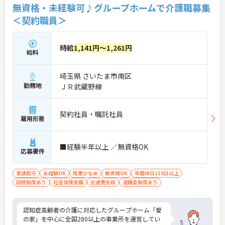
無資格・未経験可♪グループホームで介護職募集
＜契約職員＞
時給
1,141円～1,261円
給料
埼玉県 さいたま市南区
勤務地
ＪＲ武蔵野線
契約社員・嘱託社員
雇用形態
■経験半年以上 ／無資格OK
応募要件
車通勤可
未経験OK
残業少なめ
無資格OK
年間休日110日以上
研修制度あり
社会保険完備
交通費支給
退職金制度あり
認知症高齢者の介護に対応したグループホーム「愛
の家」を中心に全国280以上の事業所を運営してい