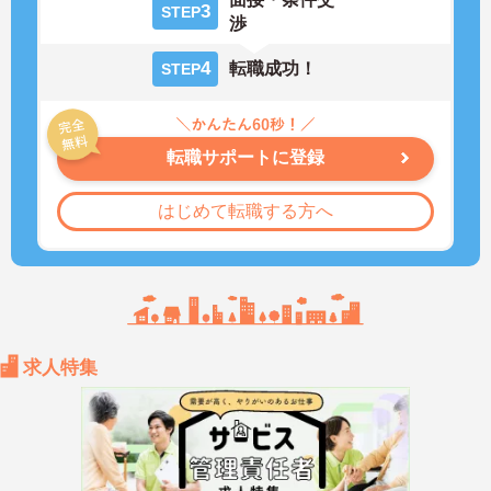
3
STEP
渉
4
転職成功！
STEP
転職サポートに登録
はじめて転職する方へ
求人特集