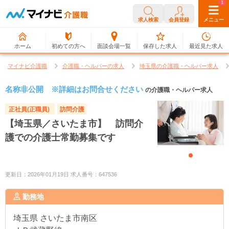
0
1
求人検索
会員登録
メニュー
ホーム
初めての方へ
面談会場一覧
保存した求人
最近見た求人
マイナビ介護職
介護職・ヘルパーの求人
埼玉県の介護職・ヘルパー求人
名称非公開 ※詳細はお問合せください
の介護職・ヘルパー求人
正社員(正職員)
訪問介護
【埼玉県／さいたま市】 訪問介
護での介護士常勤募集です
更新日：2026年01月19日 求人番号：647536
勤務地
埼玉県
さいたま市南区