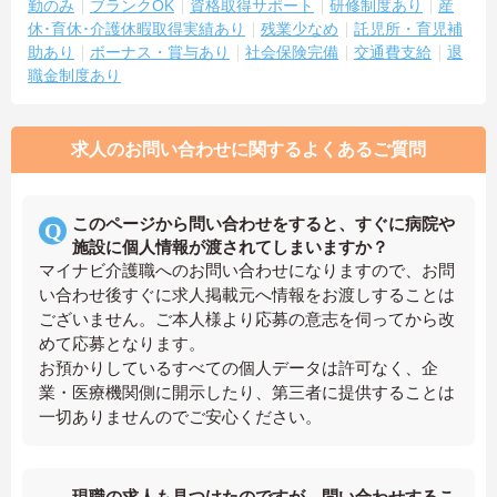
勤のみ
ブランクOK
資格取得サポート
研修制度あり
産
休･育休･介護休暇取得実績あり
残業少なめ
託児所・育児補
助あり
ボーナス・賞与あり
社会保険完備
交通費支給
退
職金制度あり
求人のお問い合わせに関するよくあるご質問
このページから問い合わせをすると、すぐに病院や
施設に個人情報が渡されてしまいますか？
マイナビ介護職へのお問い合わせになりますので、お問
い合わせ後すぐに求人掲載元へ情報をお渡しすることは
ございません。ご本人様より応募の意志を伺ってから改
めて応募となります。
お預かりしているすべての個人データは許可なく、企
業・医療機関側に開示したり、第三者に提供することは
一切ありませんのでご安心ください。
現職の求人も見つけたのですが、問い合わせするこ