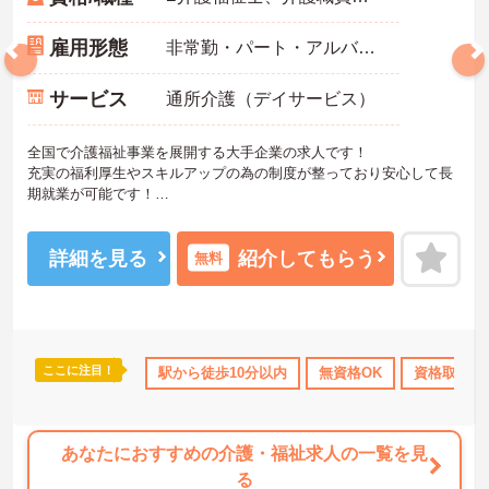
雇用形態
非常勤・パート・アルバイト
サービス
通所介護（デイサービス）
全国で介護福祉事業を展開する大手企業の求人です！
充実の福利厚生やスキルアップの為の制度が整っており安心して長
期就業が可能です！
ご興味ある方には、面接のポイントなど、さらに詳細をお話致しま
すのでお気軽にご相談ください。
詳細を見る
紹介してもらう
無料
ここに注目！
ボーナス・賞与あり
社会保険完備
駅から徒歩10分以内
交通費支給
無資格OK
資格取得サ
あなたにおすすめの介護・福祉求人の一覧を見
る