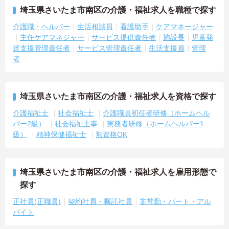
埼玉県さいたま市南区の介護・福祉求人を職種で探す
介護職・ヘルパー
生活相談員
看護助手
ケアマネージャー
主任ケアマネジャー
サービス提供責任者
施設長
児童発
達支援管理責任者
サービス管理責任者
生活支援員
管理
者
埼玉県さいたま市南区の介護・福祉求人を資格で探す
介護福祉士
社会福祉士
介護職員初任者研修（ホームヘル
パー2級）
社会福祉主事
実務者研修（ホームヘルパー1
級）
精神保健福祉士
無資格OK
埼玉県さいたま市南区の介護・福祉求人を雇用形態で
探す
正社員(正職員)
契約社員・嘱託社員
非常勤・パート・アル
バイト