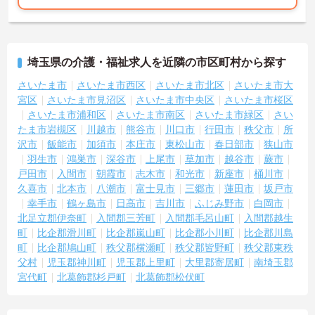
埼玉県の介護・福祉求人を近隣の市区町村から探す
さいたま市
さいたま市西区
さいたま市北区
さいたま市大
宮区
さいたま市見沼区
さいたま市中央区
さいたま市桜区
さいたま市浦和区
さいたま市南区
さいたま市緑区
さい
たま市岩槻区
川越市
熊谷市
川口市
行田市
秩父市
所
沢市
飯能市
加須市
本庄市
東松山市
春日部市
狭山市
羽生市
鴻巣市
深谷市
上尾市
草加市
越谷市
蕨市
戸田市
入間市
朝霞市
志木市
和光市
新座市
桶川市
久喜市
北本市
八潮市
富士見市
三郷市
蓮田市
坂戸市
幸手市
鶴ヶ島市
日高市
吉川市
ふじみ野市
白岡市
北足立郡伊奈町
入間郡三芳町
入間郡毛呂山町
入間郡越生
町
比企郡滑川町
比企郡嵐山町
比企郡小川町
比企郡川島
町
比企郡鳩山町
秩父郡横瀬町
秩父郡皆野町
秩父郡東秩
父村
児玉郡神川町
児玉郡上里町
大里郡寄居町
南埼玉郡
宮代町
北葛飾郡杉戸町
北葛飾郡松伏町