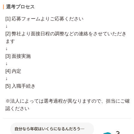
選考プロセス
[1] 応募フォームよりご応募ください
↓
[2] 弊社より面接日程の調整などの連絡をさせていただき
ます
↓
[3] 面接実施
↓
[4] 内定
↓
[5] 入職手続き
※法人によっては選考過程が異なりますので、担当にご確
認ください