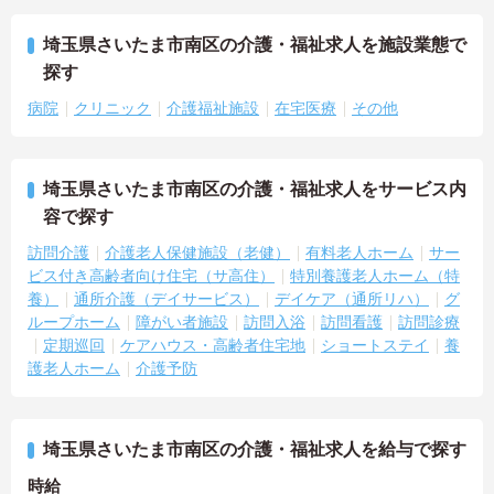
埼玉県さいたま市南区の介護・福祉求人を施設業態で
探す
病院
クリニック
介護福祉施設
在宅医療
その他
埼玉県さいたま市南区の介護・福祉求人をサービス内
容で探す
訪問介護
介護老人保健施設（老健）
有料老人ホーム
サー
ビス付き高齢者向け住宅（サ高住）
特別養護老人ホーム（特
養）
通所介護（デイサービス）
デイケア（通所リハ）
グ
ループホーム
障がい者施設
訪問入浴
訪問看護
訪問診療
定期巡回
ケアハウス・高齢者住宅地
ショートステイ
養
護老人ホーム
介護予防
埼玉県さいたま市南区の介護・福祉求人を給与で探す
時給