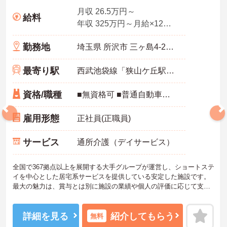
月収 26.5万円～
給料
年収 325万円～月給×12ヶ月
勤務地
埼玉県 所沢市 三ヶ島4-2138-1
最寄り駅
西武池袋線「狭山ケ丘駅」徒歩15分
資格/職種
■無資格可 ■普通自動車免許
雇用形態
正社員(正職員)
サービス
通所介護（デイサービス）
全国で367拠点以上を展開する大手グループが運営し、ショートステ
イを中心とした居宅系サービスを提供している安定した施設です。
最大の魅力は、賞与とは別に施設の業績や個人の評価に応じて支給
される独自の特別報酬制度です。日々の頑張りやチームへの貢献が
直接収入に反映される非常にやりがいのある環境が整っています。
また、毎朝の情報共有ミーティングを通じてスタッフ同士の連携が
詳細を見る
紹介してもらう
無料
強化されており、平均勤続年数7.2年という高い定着率を実現してい