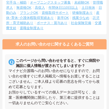
宅手当・補助
オープニングスタッフ募集
未経験OK
管理職
求人
無資格OK
高収入
年間休日110日以上
土日祝休
日
勤のみ
ブランクOK
資格取得サポート
研修制度あり
産
休･育休･介護休暇取得実績あり
新卒OK
残業少なめ
託児
所・育児補助あり
ボーナス・賞与あり
社会保険完備
交通
費支給
退職金制度あり
求人のお問い合わせに関するよくあるご質問
このページから問い合わせをすると、すぐに病院や
施設に個人情報が渡されてしまいますか？
マイナビ介護職へのお問い合わせになりますので、お問
い合わせ後すぐに求人掲載元へ情報をお渡しすることは
ございません。ご本人様より応募の意志を伺ってから改
めて応募となります。
お預かりしているすべての個人データは許可なく、企
業・医療機関側に開示したり、第三者に提供することは
一切ありませんのでご安心ください。