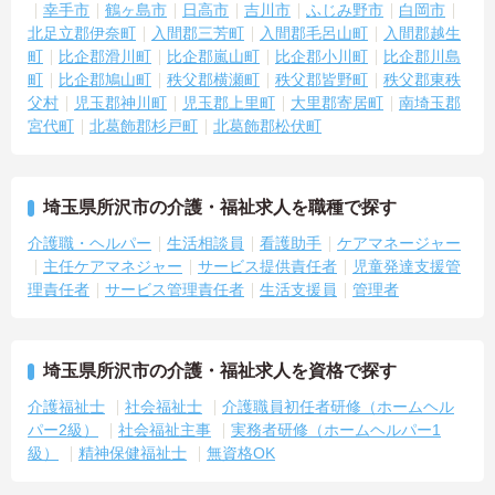
【勤務時間内に受講できる資格取得支援制度により、確実なキャリ
幸手市
鶴ヶ島市
日高市
吉川市
ふじみ野市
白岡市
アアップが目指せます】
北足立郡伊奈町
入間郡三芳町
入間郡毛呂山町
入間郡越生
・介護職から生活相談員やケアマネジャー、施設長へと進む多彩な
町
比企郡滑川町
比企郡嵐山町
比企郡小川町
比企郡川島
キャリアパスが用意されており、長期的な目標を持って成長できま
町
比企郡鳩山町
秩父郡横瀬町
秩父郡皆野町
秩父郡東秩
す。
父村
児玉郡神川町
児玉郡上里町
大里郡寄居町
南埼玉郡
・資格取得に向けた研修や講習は勤務時間内で受講できる場合が多
宮代町
北葛飾郡杉戸町
北葛飾郡松伏町
く、プライベートの負担を抑えながら着実に専門性を高められま
す。
【リフレッシュ休暇17日や自由な身だしなみ規定で、自分らしく無
埼玉県所沢市の介護・福祉求人を職種で探す
理なく続けられる体制です】
・年間107日の休日に加えて年間17日のリフレッシュ休暇が支給さ
介護職・ヘルパー
生活相談員
看護助手
ケアマネージャー
れるため、しっかりと休息を取りながらオンオフのメリハリをつけ
主任ケアマネジャー
サービス提供責任者
児童発達支援管
て働けます。
理責任者
サービス管理責任者
生活支援員
管理者
・髪色やネイルなどが原則自由となっており、定年65歳・再雇用70
歳までの継続雇用制度のもとで、ご自身のスタイルを保ちながら末
永く活躍できます。
埼玉県所沢市の介護・福祉求人を資格で探す
介護福祉士
社会福祉士
介護職員初任者研修（ホームヘル
パー2級）
社会福祉主事
実務者研修（ホームヘルパー1
級）
精神保健福祉士
無資格OK