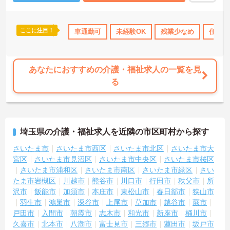
ます。資格取得支援制度を活用して勤務時間内に研修を受講できる
など教育体制も充実しているため、介護職からケアマネジャーや管
理職への着実なステップアップが期待できます。定年65歳・再雇用7
ここに注目！
車通勤可
未経験OK
残業少なめ
住宅手
0歳までの継続雇用制度も完備されており、ご自身らしさを大切にし
ながら大手ならではの安定基盤のもとで末永くご活躍いただけま
す。
あなたにおすすめの介護・福祉求人の一覧を見
★おすすめPOINT★
る
【特別報酬制度で、収入アップが期待できます 】
・施設の業績や個人の評価に応じて賞与とは別に支給される特別報
酬制度があり、日々の頑張りが直接収入として還元されます。
・業務への取り組みやチームへの貢献度が公正に評価される仕組み
により、高いモチベーションを維持して働ける環境です。
埼玉県の介護・福祉求人を近隣の市区町村から探す
【毎朝のミーティングで情報共有を徹底し、職種の垣根を超えて協
さいたま市
さいたま市西区
さいたま市北区
さいたま市大
力し合える環境です】
宮区
さいたま市見沼区
さいたま市中央区
さいたま市桜区
・スタッフ全員で毎朝お客様の体調や業務連絡を丁寧に共有するこ
さいたま市浦和区
さいたま市南区
さいたま市緑区
さい
とで、チーム全体でスムーズに連携できる体制が構築されていま
たま市岩槻区
川越市
熊谷市
川口市
行田市
秩父市
所
す。
沢市
飯能市
加須市
本庄市
東松山市
春日部市
狭山市
・困った時もすぐに相談してフォローし合える風通しの良い職場と
羽生市
鴻巣市
深谷市
上尾市
草加市
越谷市
蕨市
なっており、平均勤続年数7.2年という高い定着率につながっていま
す。
戸田市
入間市
朝霞市
志木市
和光市
新座市
桶川市
久喜市
北本市
八潮市
富士見市
三郷市
蓮田市
坂戸市