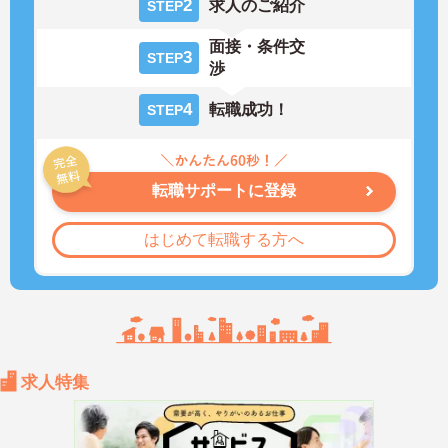
2
求人のご紹介
STEP
面接・条件交
3
STEP
渉
4
転職成功！
STEP
転職サポートに登録
はじめて転職する方へ
求人特集