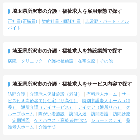
埼玉県所沢市の介護・福祉求人を雇用形態で探す
正社員(正職員)
契約社員・嘱託社員
非常勤・パート・アル
バイト
埼玉県所沢市の介護・福祉求人を施設業態で探す
病院
クリニック
介護福祉施設
在宅医療
その他
埼玉県所沢市の介護・福祉求人をサービス内容で探す
訪問介護
介護老人保健施設（老健）
有料老人ホーム
サー
ビス付き高齢者向け住宅（サ高住）
特別養護老人ホーム（特
養）
通所介護（デイサービス）
デイケア（通所リハ）
グ
ループホーム
障がい者施設
訪問入浴
訪問看護
訪問診療
定期巡回
ケアハウス・高齢者住宅地
ショートステイ
養
護老人ホーム
介護予防