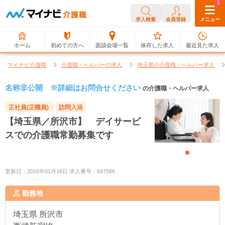
0
1
求人検索
会員登録
メニュー
ホーム
初めての方へ
面談会場一覧
保存した求人
最近見た求人
マイナビ介護職
介護職・ヘルパーの求人
埼玉県の介護職・ヘルパー求人
名称非公開 ※詳細はお問合せください
の介護職・ヘルパー求人
正社員(正職員)
訪問入浴
【埼玉県／所沢市】 デイサービ
スでの介護職常勤募集です
更新日：2026年01月16日 求人番号：647586
勤務地
埼玉県
所沢市