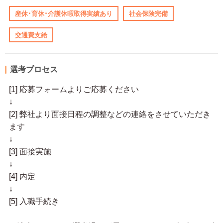
産休･育休･介護休暇取得実績あり
社会保険完備
交通費支給
選考プロセス
[1] 応募フォームよりご応募ください
↓
[2] 弊社より面接日程の調整などの連絡をさせていただき
ます
↓
[3] 面接実施
↓
[4] 内定
↓
[5] 入職手続き