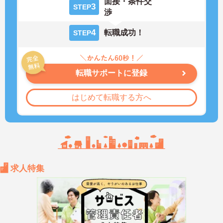
面接・条件交
3
STEP
渉
4
転職成功！
STEP
転職サポートに登録
はじめて転職する方へ
求人特集