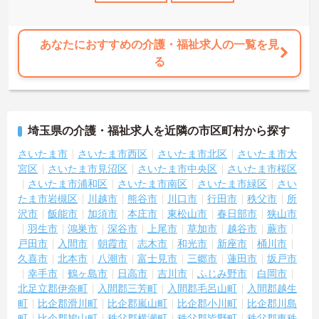
あなたにおすすめの介護・福祉求人の一覧を見
る
埼玉県の介護・福祉求人を近隣の市区町村から探す
さいたま市
さいたま市西区
さいたま市北区
さいたま市大
宮区
さいたま市見沼区
さいたま市中央区
さいたま市桜区
さいたま市浦和区
さいたま市南区
さいたま市緑区
さい
たま市岩槻区
川越市
熊谷市
川口市
行田市
秩父市
所
沢市
飯能市
加須市
本庄市
東松山市
春日部市
狭山市
羽生市
鴻巣市
深谷市
上尾市
草加市
越谷市
蕨市
戸田市
入間市
朝霞市
志木市
和光市
新座市
桶川市
久喜市
北本市
八潮市
富士見市
三郷市
蓮田市
坂戸市
幸手市
鶴ヶ島市
日高市
吉川市
ふじみ野市
白岡市
北足立郡伊奈町
入間郡三芳町
入間郡毛呂山町
入間郡越生
町
比企郡滑川町
比企郡嵐山町
比企郡小川町
比企郡川島
町
比企郡鳩山町
秩父郡横瀬町
秩父郡皆野町
秩父郡東秩