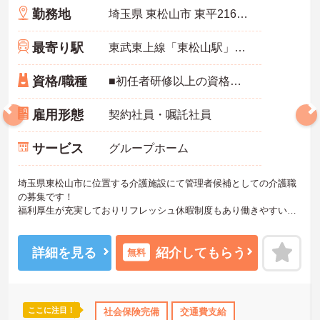
勤務地
埼玉県 東松山市 東平2164-3
最寄り駅
東武東上線「東松山駅」バス・車15分
資格/職種
■初任者研修以上の資格をお持ちの方 ■普通自動車運転免許必須 ■経験必須
雇用形態
契約社員・嘱託社員
サービス
グループホーム
埼玉県東松山市に位置する介護施設にて管理者候補としての介護職
の募集です！
福利厚生が充実しておりリフレッシュ休暇制度もあり働きやすい環
境です。
ご興味ある方には、面接対策ポイントなど、さらに詳細をお話しい
たしますのでお気軽にご相談ください！
詳細を見る
紹介してもらう
無料
ここに注目！
会保険完備
交通費支給
社会保険完備
交通費支給