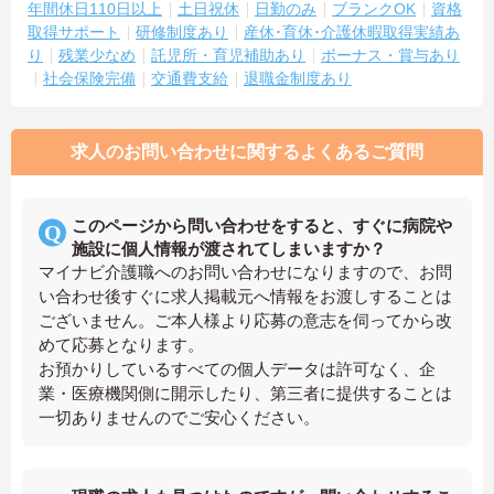
年間休日110日以上
土日祝休
日勤のみ
ブランクOK
資格
取得サポート
研修制度あり
産休･育休･介護休暇取得実績あ
り
残業少なめ
託児所・育児補助あり
ボーナス・賞与あり
社会保険完備
交通費支給
退職金制度あり
求人のお問い合わせに関するよくあるご質問
このページから問い合わせをすると、すぐに病院や
施設に個人情報が渡されてしまいますか？
マイナビ介護職へのお問い合わせになりますので、お問
い合わせ後すぐに求人掲載元へ情報をお渡しすることは
ございません。ご本人様より応募の意志を伺ってから改
めて応募となります。
お預かりしているすべての個人データは許可なく、企
業・医療機関側に開示したり、第三者に提供することは
一切ありませんのでご安心ください。