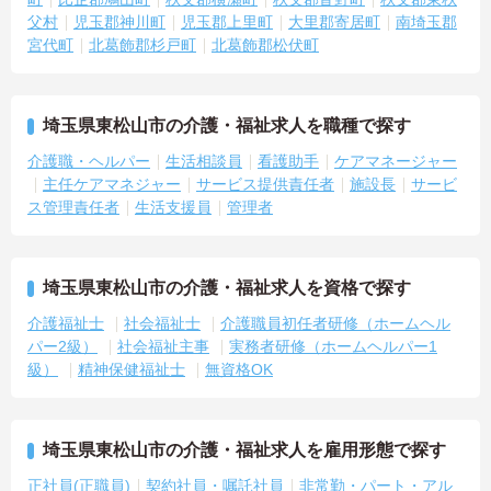
父村
児玉郡神川町
児玉郡上里町
大里郡寄居町
南埼玉郡
宮代町
北葛飾郡杉戸町
北葛飾郡松伏町
埼玉県東松山市の介護・福祉求人を職種で探す
介護職・ヘルパー
生活相談員
看護助手
ケアマネージャー
主任ケアマネジャー
サービス提供責任者
施設長
サービ
ス管理責任者
生活支援員
管理者
埼玉県東松山市の介護・福祉求人を資格で探す
介護福祉士
社会福祉士
介護職員初任者研修（ホームヘル
パー2級）
社会福祉主事
実務者研修（ホームヘルパー1
級）
精神保健福祉士
無資格OK
埼玉県東松山市の介護・福祉求人を雇用形態で探す
正社員(正職員)
契約社員・嘱託社員
非常勤・パート・アル