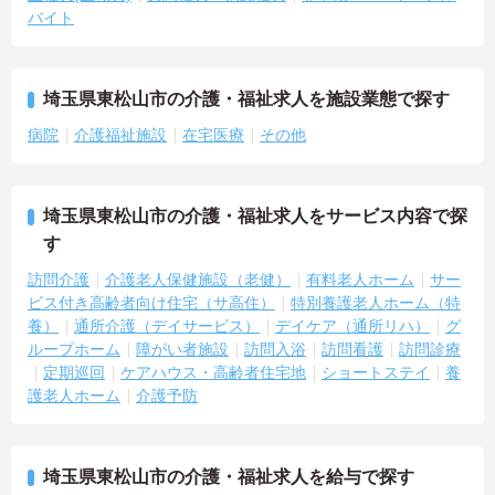
バイト
埼玉県東松山市の介護・福祉求人を施設業態で探す
病院
介護福祉施設
在宅医療
その他
埼玉県東松山市の介護・福祉求人をサービス内容で探
す
訪問介護
介護老人保健施設（老健）
有料老人ホーム
サー
ビス付き高齢者向け住宅（サ高住）
特別養護老人ホーム（特
養）
通所介護（デイサービス）
デイケア（通所リハ）
グ
ループホーム
障がい者施設
訪問入浴
訪問看護
訪問診療
定期巡回
ケアハウス・高齢者住宅地
ショートステイ
養
護老人ホーム
介護予防
埼玉県東松山市の介護・福祉求人を給与で探す