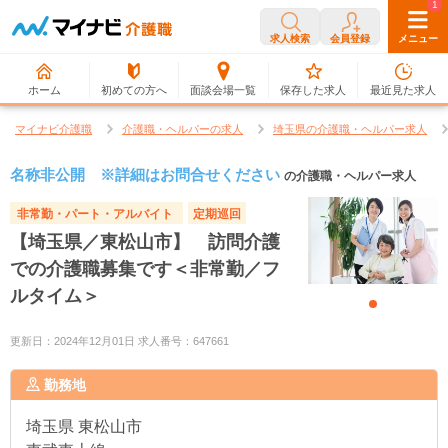
0
1
求人検索
会員登録
メニュー
ホーム
初めての方へ
面談会場一覧
保存した求人
最近見た求人
マイナビ介護職
介護職・ヘルパーの求人
埼玉県の介護職・ヘルパー求人
名称非公開 ※詳細はお問合せください
の介護職・ヘルパー求人
非常勤・パート・アルバイト
定期巡回
【埼玉県／東松山市】 訪問介護
での介護職募集です＜非常勤／フ
ルタイム＞
更新日：2024年12月01日 求人番号：647661
勤務地
埼玉県
東松山市