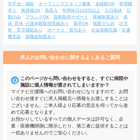
宅手当・補助
オープニングスタッフ募集
未経験OK
管理職
求人
無資格OK
高収入
年間休日110日以上
土日祝休
日
勤のみ
ブランクOK
資格取得サポート
研修制度あり
産
休･育休･介護休暇取得実績あり
新卒OK
残業少なめ
託児
所・育児補助あり
ボーナス・賞与あり
社会保険完備
交通
費支給
退職金制度あり
求人のお問い合わせに関するよくあるご質問
このページから問い合わせをすると、すぐに病院や
施設に個人情報が渡されてしまいますか？
マイナビ介護職へのお問い合わせになりますので、お問
い合わせ後すぐに求人掲載元へ情報をお渡しすることは
ございません。ご本人様より応募の意志を伺ってから改
めて応募となります。
お預かりしているすべての個人データは許可なく、企
業・医療機関側に開示したり、第三者に提供することは
一切ありませんのでご安心ください。