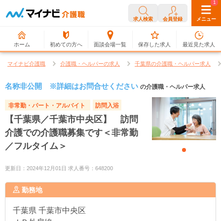
0
1
求人検索
会員登録
メニュー
ホーム
初めての方へ
面談会場一覧
保存した求人
最近見た求人
マイナビ介護職
介護職・ヘルパーの求人
千葉県の介護職・ヘルパー求人
名称非公開 ※詳細はお問合せください
の介護職・ヘルパー求人
非常勤・パート・アルバイト
訪問入浴
【千葉県／千葉市中央区】 訪問
介護での介護職募集です＜非常勤
／フルタイム＞
更新日：2024年12月01日 求人番号：648200
勤務地
千葉県
千葉市中央区