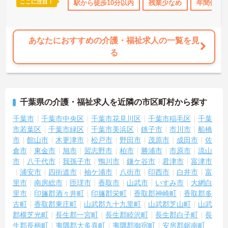
ここに注目！
護休暇取得実績あり
夏～秋入職可
駅から徒歩10分以内
ボーナス・賞与あり
残業少なめ
年間休日1
社会保険
です。常勤スタッフの比率が90パーセントを超えているため急な勤
務変更が発生しにくく、あらかじめ決められた訪問予定表に沿って
規則正しく働けます。入職後は現場スタッフによるお一人おひとり
に合わせた個別のOJT研修が実施されます。eラーニングも導入され
あなたにおすすめの介護・福祉求人の一覧を見
ており、多職種と連携しながら専門性を着実に深めていける環境が
る
用意されています。
★おすすめPOINT★
＜個別ＯＪＴとチーム連携で着実に成長！＞
・入職後はお一人おひとりの習熟度に合わせた個別のＯＪＴ研修を
千葉県の介護・福祉求人を近隣の市区町村から探す
実施し、ｅラーニングを用いた学習の機会も提供されます
・施設内には看護師が24時間常駐しており、急変時の対応や専門的
千葉市
千葉市中央区
千葉市花見川区
千葉市稲毛区
千葉
な医療処置は看護師が担当するため負担が減ります
市若葉区
千葉市緑区
千葉市美浜区
銚子市
市川市
船橋
・介護スタッフと看護スタッフの比率が1対1で相談しやすく、初任
市
館山市
木更津市
松戸市
野田市
茂原市
成田市
佐
者研修や実務者研修からでも着実に専門性を高められます
倉市
東金市
旭市
習志野市
柏市
勝浦市
市原市
流山
＜残業月7時間以下で身体の負担を軽減！＞
市
八千代市
我孫子市
鴨川市
鎌ケ谷市
君津市
富津市
・常勤で働くスタッフの比率が90パーセント以上と高く、急なシフ
浦安市
四街道市
袖ケ浦市
八街市
印西市
白井市
富
ト変更や無理な長時間勤務が発生しにくい人員体制です
・訪問スケジュールに沿って施設内でのケアを行うため、月平均の
里市
南房総市
匝瑳市
香取市
山武市
いすみ市
大網白
残業時間は5時間から7時間程度とかなり少なめに抑えられます
里市
印旛郡酒々井町
印旛郡栄町
香取郡神崎町
香取郡多
・夜勤明けの翌日は原則としてお休みとなるシフト編成が組まれて
古町
香取郡東庄町
山武郡九十九里町
山武郡芝山町
山武
おり、しっかりと休息を取りながら長期的な就業が可能です
郡横芝光町
長生郡一宮町
長生郡睦沢町
長生郡白子町
長
＜評価制度でキャリアアップ＞
生郡長柄町
夷隅郡大多喜町
夷隅郡御宿町
安房郡鋸南町