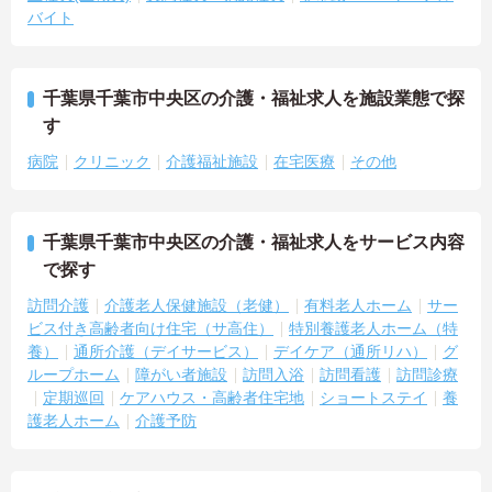
バイト
千葉県千葉市中央区の介護・福祉求人を施設業態で探
す
病院
クリニック
介護福祉施設
在宅医療
その他
千葉県千葉市中央区の介護・福祉求人をサービス内容
で探す
訪問介護
介護老人保健施設（老健）
有料老人ホーム
サー
ビス付き高齢者向け住宅（サ高住）
特別養護老人ホーム（特
養）
通所介護（デイサービス）
デイケア（通所リハ）
グ
ループホーム
障がい者施設
訪問入浴
訪問看護
訪問診療
定期巡回
ケアハウス・高齢者住宅地
ショートステイ
養
護老人ホーム
介護予防