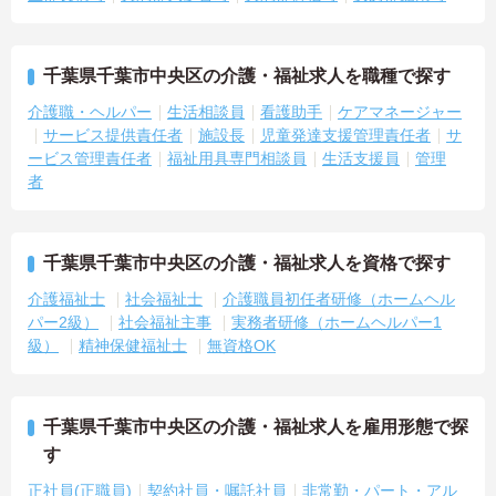
・介護福祉士や初任者研修などの資格や実務経験、夜勤回数がしっ
かりと給与に反映されるためモチベーションを維持できます
・年次を問わずリーダーや主任などのマネジメント職へ昇格する事
例も多数あり、腰を据えて長期的なキャリア形成が可能です
千葉県千葉市中央区の介護・福祉求人を職種で探す
介護職・ヘルパー
生活相談員
看護助手
ケアマネージャー
サービス提供責任者
施設長
児童発達支援管理責任者
サ
ービス管理責任者
福祉用具専門相談員
生活支援員
管理
者
千葉県千葉市中央区の介護・福祉求人を資格で探す
介護福祉士
社会福祉士
介護職員初任者研修（ホームヘル
パー2級）
社会福祉主事
実務者研修（ホームヘルパー1
級）
精神保健福祉士
無資格OK
千葉県千葉市中央区の介護・福祉求人を雇用形態で探
す
正社員(正職員)
契約社員・嘱託社員
非常勤・パート・アル