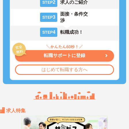
2
求人のご紹介
STEP
面接・条件交
3
STEP
渉
4
転職成功！
STEP
転職サポートに登録
はじめて転職する方へ
求人特集