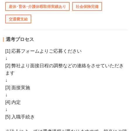
産休･育休･介護休暇取得実績あり
社会保険完備
交通費支給
選考プロセス
[1] 応募フォームよりご応募ください
↓
[2] 弊社より面接日程の調整などの連絡をさせていただき
ます
↓
[3] 面接実施
↓
[4] 内定
↓
[5] 入職手続き