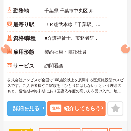
勤務地
千葉県 千葉市中央区 弁天2-2-3
最寄り駅
ＪＲ総武本線「千葉駅」徒歩2分
資格/職種
■介護福祉士、実務者研修、初任者研修 いずれか ※特養、老健、病院、有老などの実務経験1年以上ある方 ※身体介護の経験年以上ある方、機械浴の使用の経験のある方歓迎
雇用形態
契約社員・嘱託社員
サービス
訪問看護
株式会社アンビスが全国で100施設以上を展開する医療施設型ホスピ
スです。ご入居者様やご家族を「ひとりにはしない」という理念の
もと、慢性期や終末期にあり医療依存度の高い方を受け入れ、地域
医療を支える社会的意義の高い事業を推進しています。現場には看
護師が24時間常駐しています。急変時の対応や医療行為は看護師が
担当するため、初任者研修や実務者研修の方も食事介助や入浴介助
詳細を見る
紹介してもらう
無料
などの生活を支えるケアに専念できる環境です。多職種で情報を共
有し、一人で判断を抱え込まないチーム連携の体制がしっかりと整
っています。働き方の面では、夜勤明けの翌日が原則として公休と
なるほか、月平均の残業時間も5時間から7時間程度とかなり少なめ