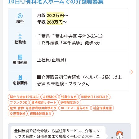
10日◎有料老人ホームでの介護職募集
活躍できるおすすめの求人です。
＜幅広い世代が助け合う、あたたかい人間関係＞20
月収
20.2万円
～
代の若手スタッフから、30～50代の中堅・主婦
給料
年収
269万円
～
（夫）層、そして60代のシニア世代まで、幅広い年
代のスタッフが和気あいあいと活躍しています。
「人が好き」という思いを持った、仲間思いのスタ
千葉県 千葉市中央区 長洲2-25-13
ッフばかりです。仕事の悩みや困りごとも気軽に相
勤務地
ＪＲ外房線「本千葉駅」徒歩5分
談しやすく、フロア全体でしっかり情報を共有して
助け合う風土が根付いているので、一人で抱え込む
ことなく安心して働けます。
正社員(正職員)
雇用形態
＜未経験・ブランクからでも着実にプロへ成長＞介
護のお仕事が初めての方や、お仕事から離れていた
ブランクのある方でも大歓迎の職場です。入社後
■介護職員初任者研修（ヘルパー2級）以上
は、頼りになる先輩スタッフと一緒に実務を行いな
応募要件
必須 ※未経験・ブランク可
がら基本から丁寧に学べるOJT体制が整っていま
す。さらに、介護技術や保険制度について学べる研
修も用意されているため、自分のペースで段階的に
駅から徒歩10分以内
未経験OK
残業少なめ
年間休日110日以上
スキルアップし、確かな自信をつけていくことがで
ブランクOK
資格取得サポート
研修制度あり
きます。
産休･育休･介護休暇取得実績あり
ボーナス・賞与あり
社会保険完備
交通費支給
退職金制度あり
全国展開で訪問介護から居住系サービス、介護スタ
ッフの育成・研修事業まで幅広く手掛ける大手「ニ