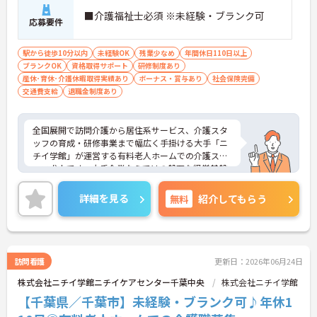
■介護福祉士必須 ※未経験・ブランク可
応募要件
駅から徒歩10分以内
未経験OK
残業少なめ
年間休日110日以上
ブランクOK
資格取得サポート
研修制度あり
産休･育休･介護休暇取得実績あり
ボーナス・賞与あり
社会保険完備
交通費支給
退職金制度あり
全国展開で訪問介護から居住系サービス、介護スタ
ッフの育成・研修事業まで幅広く手掛ける大手「ニ
チイ学館」が運営する有料老人ホームでの介護スタ
ッフ求人です。大手企業ならではの盤石な経営基盤
と充実したコンプライアンス体制があり、未経験や
ブランクのある方でも基礎からしっかり学べる研修
詳細を見る
無料
紹介してもらう
制度やOJTが整っているため、20代や30代の方が着
実にキャリアアップを目指せる環境が大きな魅力で
す。資格手当や勤続年数に応じた手当、10歳から18
歳のお子様を対象とした子ども手当など、ライフス
テージの変化に合わせて収入面を支える福利厚生が
訪問看護
更新日：2026年06月24日
網羅されている点も強みです。20代の若手から60代
株式会社ニチイ学館ニチイケアセンター千葉中央
株式会社ニチイ学館
のシニア世代まで幅広い年代が活躍しており、成長
意欲の高い方から、安定した環境で長く働き続けた
【千葉県／千葉市】未経験・ブランク可♪年休1
い40代・50代の方まで、誰もが安心して自分らしく