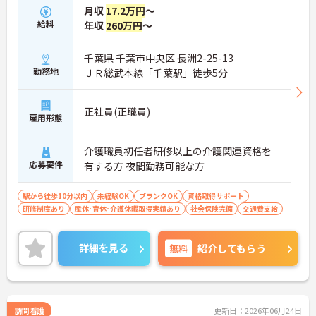
月収
17.2万円
～
給料
年収
260万円
～
千葉県 千葉市中央区 長洲2-25-13
勤務地
ＪＲ総武本線「千葉駅」徒歩5分
正社員(正職員)
雇用形態
介護職員初任者研修以上の介護関連資格を
応募要件
有する方 夜間勤務可能な方
駅から徒歩10分以内
未経験OK
ブランクOK
資格取得サポート
研修制度あり
産休･育休･介護休暇取得実績あり
社会保険完備
交通費支給
詳細を見る
無料
紹介してもらう
訪問看護
更新日：2026年06月24日