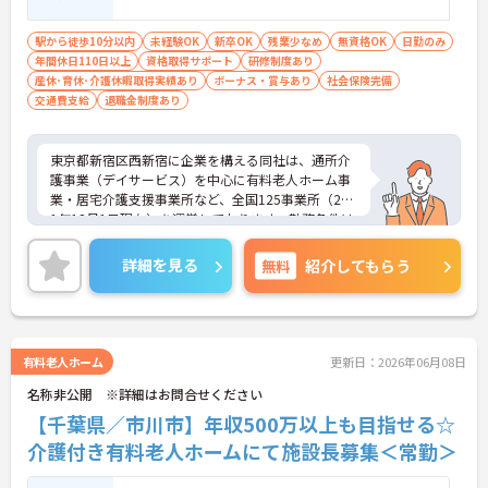
駅から徒歩10分以内
未経験OK
新卒OK
残業少なめ
無資格OK
日勤のみ
年間休日110日以上
資格取得サポート
研修制度あり
産休･育休･介護休暇取得実績あり
ボーナス・賞与あり
社会保険完備
交通費支給
退職金制度あり
東京都新宿区西新宿に企業を構える同社は、通所介
護事業（デイサービス）を中心に有料老人ホーム事
業・居宅介護支援事業所など、全国125事業所（201
1年12月1日現在）を運営しております。勤務条件は
日勤のみで残業はありませんので、仕事とプライベ
ートが両立できる環境があります。また、ブランク
詳細を見る
無料
紹介してもらう
のある方でも、研修制度が充実しておりますので、
安心してお仕事をスタートして頂けます。
ご興味ある方には、面接対策ポイントなど、さらに
詳細をお話しいたしますのでお気軽にご相談くださ
い。
有料老人ホーム
更新日：2026年06月08日
名称非公開 ※詳細はお問合せください
【千葉県／市川市】年収500万以上も目指せる☆
介護付き有料老人ホームにて施設長募集＜常勤＞