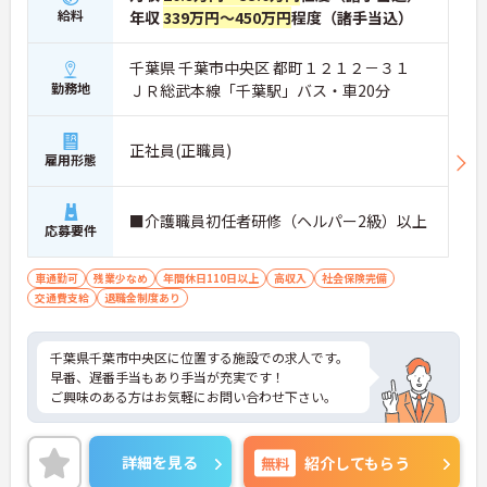
給料
年収
339万円～450万円
程度（諸手当込）
千葉県 千葉市中央区 都町１２１２－３１
勤務地
ＪＲ総武本線「千葉駅」バス・車20分
正社員(正職員)
雇用形態
■介護職員初任者研修（ヘルパー2級）以上
応募要件
車通勤可
残業少なめ
年間休日110日以上
高収入
社会保険完備
交通費支給
退職金制度あり
千葉県千葉市中央区に位置する施設での求人です。
早番、遅番手当もあり手当が充実です！
ご興味のある方はお気軽にお問い合わせ下さい。
詳細を見る
無料
紹介してもらう