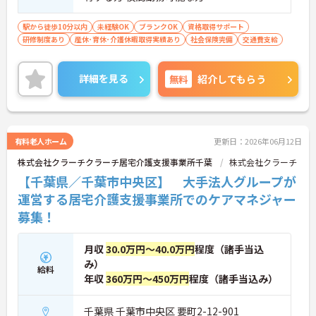
駅から徒歩10分以内
未経験OK
ブランクOK
資格取得サポート
研修制度あり
産休･育休･介護休暇取得実績あり
社会保険完備
交通費支給
詳細を見る
無料
紹介してもらう
有料老人ホーム
更新日：2026年06月12日
株式会社クラーチクラーチ居宅介護支援事業所千葉
株式会社クラーチ
【千葉県／千葉市中央区】 大手法人グループが
運営する居宅介護支援事業所でのケアマネジャー
募集！
月収
30.0万円～40.0万円
程度（諸手当込
み）
給料
年収
360万円～450万円
程度（諸手当込み）
千葉県 千葉市中央区 要町2-12-901