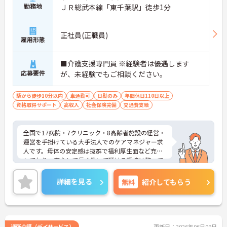
勤務地
ＪＲ総武本線「東千葉駅」徒歩1分
正社員(正職員)
雇用形態
■介護支援専門員 ※経験者は優遇します
応募要件
が、未経験でもご相談ください。
駅から徒歩10分以内
車通勤可
日勤のみ
年間休日110日以上
資格取得サポート
高収入
社会保険完備
交通費支給
全国で17病院・7クリニック・8高齢者施設の経営・
運営を手掛けている大手法人でのケアマネジャー求
人です。母体の安定感は抜群で福利厚生面など充実
しており、安心して長く働いて頂ける環境は整って
おります。年間休日数も120日と多くワークライフ
バランスも取りやすくプライベートの時間も大切に
詳細を見る
無料
紹介してもらう
して頂けます。ご興味のある方はぜひお気軽にお問
い合わせください。
通所介護（デイサービス）
更新日：2026年06月09日