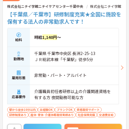
株式会社ニチイ学館ニチイケアセンター千葉中央
株式会社ニチイ学館
【千葉県／千葉市】研修制度充実★全国に施設を
保有する法人の非常勤求人です！
時給
1,140円
～
給料
千葉県 千葉市中央区 長洲2-25-13
勤務地
ＪＲ総武本線「千葉駅」徒歩5分
非常勤・パート・アルバイト
雇用形態
介護職員初任者研修以上の介護関連資格を
応募要件
有する方 夜間勤務可能な方
駅から徒歩10分以内
未経験OK
ブランクOK
資格取得サポート
研修制度あり
産休･育休･介護休暇取得実績あり
社会保険完備
交通費支給