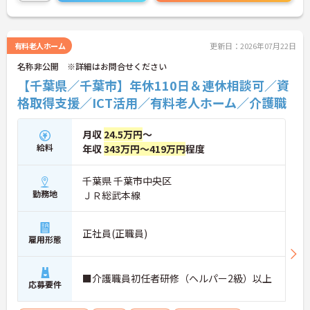
有料老人ホーム
更新日：2026年07月22日
名称非公開 ※詳細はお問合せください
【千葉県／千葉市】年休110日＆連休相談可／資
格取得支援／ICT活用／有料老人ホーム／介護職
月収
24.5万円
～
給料
年収
343万円～419万円
程度
千葉県 千葉市中央区
勤務地
ＪＲ総武本線
正社員(正職員)
雇用形態
■介護職員初任者研修（ヘルパー2級）以上
応募要件