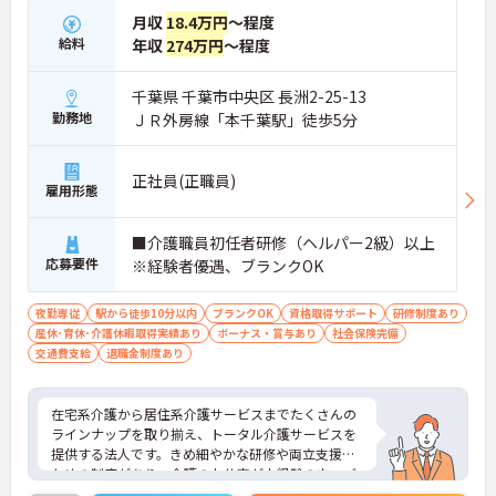
護のお仕事が初めての方や、お仕事から離れていた
月収
18.4万円
～程度
ブランクのある方でも大歓迎の職場です。入社後
給料
年収
274万円
～程度
は、頼りになる先輩スタッフと一緒に実務を行いな
がら基本から丁寧に学べるOJT体制が整っていま
す。さらに、介護技術や保険制度について学べる研
千葉県 千葉市中央区 長洲2-25-13
修も用意されているため、自分のペースで段階的に
勤務地
ＪＲ外房線「本千葉駅」徒歩5分
スキルアップし、確かな自信をつけていくことがで
きます。
正社員(正職員)
雇用形態
■介護職員初任者研修（ヘルパー2級）以上
応募要件
※経験者優遇、ブランクOK
夜勤専従
駅から徒歩10分以内
ブランクOK
資格取得サポート
研修制度あり
産休･育休･介護休暇取得実績あり
ボーナス・賞与あり
社会保険完備
交通費支給
退職金制度あり
在宅系介護から居住系介護サービスまでたくさんの
ラインナップを取り揃え、トータル介護サービスを
提供する法人です。きめ細やかな研修や両立支援の
ための制度があり、介護のお仕事が未経験の方、ブ
ランクのある方、子育て中の方も安心して働ける環