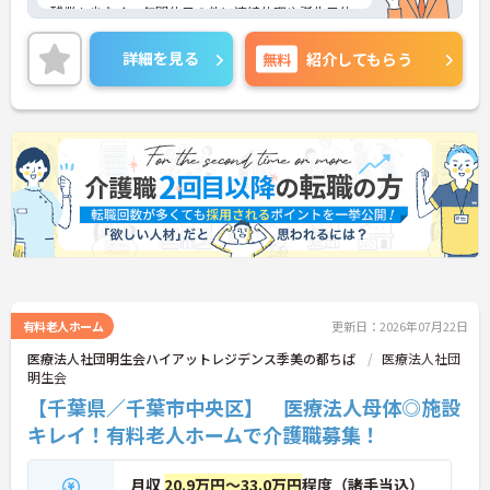
残業も少なく、年間休日の他に連続休暇や誕生日休
暇があるためプライベートも大切にできます。
ご興味のある方には、面接対策ポイントなど、さら
詳細を見る
無料
紹介してもらう
に詳細をお話いたしますのでお気軽にご相談下さ
い。
有料老人ホーム
更新日：2026年07月22日
医療法人社団明生会ハイアットレジデンス季美の都ちば
医療法人社団
明生会
【千葉県／千葉市中央区】 医療法人母体◎施設
キレイ！有料老人ホームで介護職募集！
月収
20.9万円～33.0万円
程度（諸手当込）