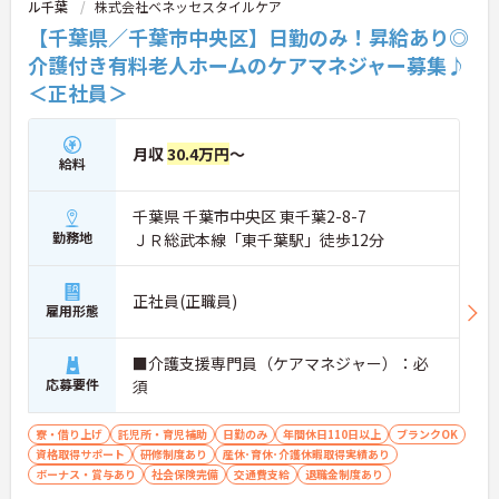
ル千葉
株式会社ベネッセスタイルケア
【千葉県／千葉市中央区】日勤のみ！昇給あり◎
介護付き有料老人ホームのケアマネジャー募集♪
＜正社員＞
月収
30.4万円
～
給料
千葉県 千葉市中央区 東千葉2-8-7
勤務地
ＪＲ総武本線「東千葉駅」徒歩12分
正社員(正職員)
雇用形態
■介護支援専門員（ケアマネジャー）：必
応募要件
須
寮・借り上げ
託児所・育児補助
日勤のみ
年間休日110日以上
ブランクOK
資格取得サポート
研修制度あり
産休･育休･介護休暇取得実績あり
ボーナス・賞与あり
社会保険完備
交通費支給
退職金制度あり