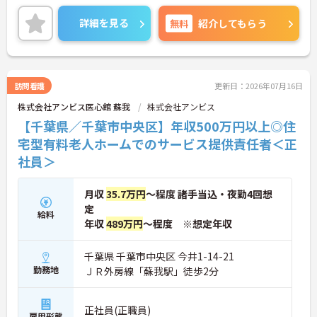
医療を支える社会的意義の高い事業を推進していま
す。現場には看護師が24時間常駐しています。急変
詳細を見る
無料
紹介してもらう
時の対応や医療行為は看護師が担当するため、初任
者研修や実務者研修の方も食事介助や入浴介助など
の生活を支えるケアに専念できる環境です。多職種
で情報を共有し、一人で判断を抱え込まないチーム
連携の体制がしっかりと整っています。働き方の面
訪問看護
更新日：2026年07月16日
では、夜勤明けの翌日が原則として公休となるほ
株式会社アンビス医心館 蘇我
株式会社アンビス
か、月平均の残業時間も5時間から7時間程度とかな
り少なめです。常勤スタッフの比率が90パーセント
【千葉県／千葉市中央区】年収500万円以上◎住
を超えているため急な勤務変更が発生しにくく、あ
宅型有料老人ホームでのサービス提供責任者＜正
らかじめ決められた訪問予定表に沿って規則正しく
社員＞
働けます。入職後は現場スタッフによるお一人おひ
とりに合わせた個別のOJT研修が実施されます。eラ
ーニングも導入されており、多職種と連携しながら
月収
35.7万円
～程度 諸手当込・夜勤4回想
専門性を着実に深めていける環境が用意されていま
定
す。
給料
年収
489万円
～程度 ※想定年収
★おすすめPOINT★
＜個別ＯＪＴとチーム連携で着実に成長！＞
千葉県 千葉市中央区 今井1-14-21
・入職後はお一人おひとりの習熟度に合わせた個別
勤務地
ＪＲ外房線「蘇我駅」徒歩2分
のＯＪＴ研修を実施し、ｅラーニングを用いた学習
の機会も提供されます
・施設内には看護師が24時間常駐しており、急変時
正社員(正職員)
の対応や専門的な医療処置は看護師が担当するため
雇用形態