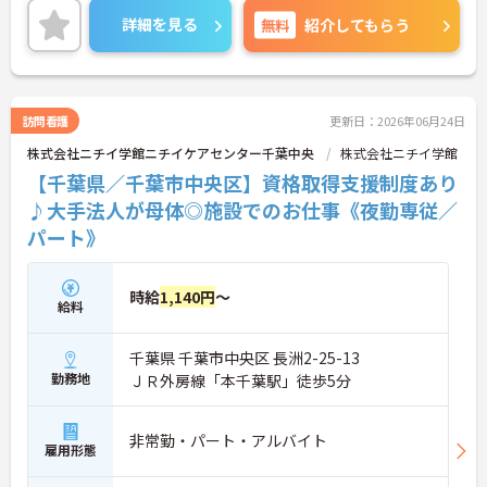
境があります。ご興味ある方には、面接対策ポイン
詳細を見る
無料
紹介してもらう
トなど、さらに詳細をお話しいたしますのでお気軽
にご相談ください！
訪問看護
更新日：2026年06月24日
株式会社ニチイ学館ニチイケアセンター千葉中央
株式会社ニチイ学館
【千葉県／千葉市中央区】資格取得支援制度あり
♪大手法人が母体◎施設でのお仕事《夜勤専従／
パート》
時給
1,140円
～
給料
千葉県 千葉市中央区 長洲2-25-13
勤務地
ＪＲ外房線「本千葉駅」徒歩5分
非常勤・パート・アルバイト
雇用形態