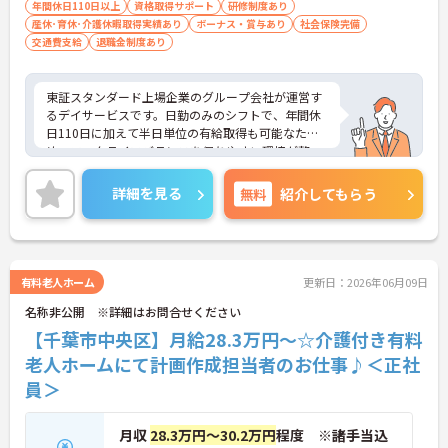
年間休日110日以上
ス未経験者可）
資格取得サポート
研修制度あり
産休･育休･介護休暇取得実績あり
ボーナス・賞与あり
社会保険完備
交通費支給
退職金制度あり
東証スタンダード上場企業のグループ会社が運営す
るデイサービスです。日勤のみのシフトで、年間休
日110日に加えて半日単位の有給取得も可能なた
め、ワークライフバランスを保ちやすい環境が整っ
ています。業務面では、浴室のリフト設備導入や安
全装備付きの送迎車など、身体的・精神的な負担を
詳細を見る
無料
紹介してもらう
軽減する設備が充実しています。お子様の成長に合
わせて最大130万円が支給されるライフイベント手
当や、退職金制度、65歳定年制など、大手グループ
ならではの手厚い福利厚生も大きな魅力です。ま
た、独自の社内認定資格制度や明確な人事評価基準
有料老人ホーム
更新日：2026年06月09日
が設けられており、経験を活かして将来的には副所
名称非公開 ※詳細はお問合せください
長や所長へのステップアップも目指せます。入社後
のOJTや毎月のコンディションチェックなどフォロ
【千葉市中央区】月給28.3万円～☆介護付き有料
ー体制も手厚く、腰を据えて長く活躍していただけ
老人ホームにて計画作成担当者のお仕事♪＜正社
ます。
員＞
★おすすめPOINT★
【上場グループの手厚い待遇と福利厚生】
月収
28.3万円～30.2万円
程度 ※諸手当込
・お子様の成長に合わせて最大130万円のライフイ