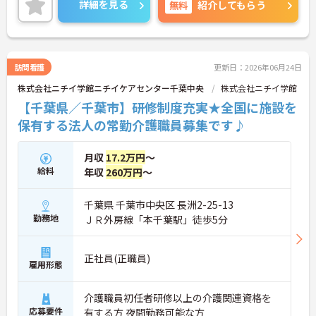
詳細を見る
無料
紹介してもらう
訪問看護
更新日：2026年06月24日
株式会社ニチイ学館ニチイケアセンター千葉中央
株式会社ニチイ学館
【千葉県／千葉市】研修制度充実★全国に施設を
保有する法人の常勤介護職員募集です♪
月収
17.2万円
～
給料
年収
260万円
～
千葉県 千葉市中央区 長洲2-25-13
勤務地
ＪＲ外房線「本千葉駅」徒歩5分
正社員(正職員)
雇用形態
介護職員初任者研修以上の介護関連資格を
応募要件
有する方 夜間勤務可能な方