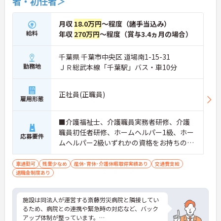
者・初任者＞
月収
18.0万円
～程度（諸手当込み）
給料
年収
270万円
～程度（賞与3.4ヵ月の場合）
千葉県 千葉市中央区 道場南1-15-31
勤務地
ＪＲ総武本線「千葉駅」バス・車10分
正社員(正職員)
雇用形態
■介護福祉士、介護職員実務者研修、介護
職員初任者研修、ホームヘルパー1級、ホー
応募要件
ムヘルパー2級いずれかの資格をお持ちの方
※介護施設等での経験があれば尚可
車通勤可
残業少なめ
産休･育休･介護休暇取得実績あり
交通費支給
退職金制度あり
施設は同法人が運営する斎藤労災病院と隣接してい
るため、病院との連携や緊急時の対応など、バック
アップ体制が整っています。