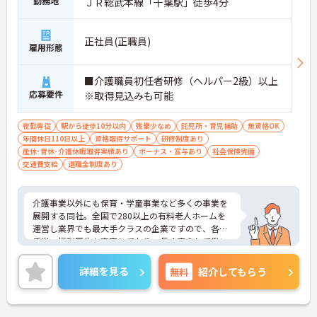
勤務地
ＪＲ総武本線「千葉駅」徒歩4分
正社員(正職員)
雇用形態
■介護職員初任者研修（ヘルパー2級）以上
応募要件
※取得見込みも可能
夜勤専従
駅から徒歩10分以内
残業少なめ
託児所・育児補助
無資格OK
年間休日110日以上
資格取得サポート
研修制度あり
産休･育休･介護休暇取得実績あり
ボーナス・賞与あり
社会保険完備
交通費支給
退職金制度あり
介護事業以外にも保育・学童事業など多くの事業を
展開する同社。全国で280以上の有料老人ホームを
運営し業界でも最大手クラスの企業ですので、各種
手当、福利厚生も充実しており、長く安心して働い
ていただける環境です。ご興味ある方には、面接対
策ポイントなど、さらに詳細をお話しいたしますの
詳細を見る
無料
紹介してもらう
でお気軽にご相談ください。