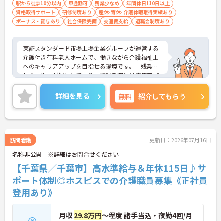
駅から徒歩10分以内
車通勤可
残業少なめ
年間休日110日以上
資格取得サポート
研修制度あり
産休･育休･介護休暇取得実績あり
ボーナス・賞与あり
社会保険完備
交通費支給
退職金制度あり
東証スタンダード市場上場企業グループが運営する
介護付き有料老人ホームで、働きながら介護福祉士
へのキャリアアップを目指せる環境です。「残業な
しの文化」が根付いており、記録業務には専用アプ
リを導入して効率化を図っているほか、調理業務も
ないためケアに集中できます。月給は資格手当等を
詳細を見る
無料
紹介してもらう
含み、半期ごとの明確な評価制度により着実な昇給
が目指せます。お子様の進学に合わせて最大130万
円が支給されるライフイベント手当や65歳定年制な
ど、上場企業グループならではの手厚い福利厚生が
魅力です。1食350円で利用できる食事補助など、働
訪問看護
更新日：2026年07月16日
きやすさを支える環境が整っています。
名称非公開 ※詳細はお問合せください
★おすすめPOINT★
【千葉県／千葉市】高水準給与＆年休115日♪サ
【上場企業グループの安定した待遇と評価】
ポート体制◎ホスピスでの介護職員募集《正社員
・明確な評価制度により最大年1万円の昇給が可能
登用あり》
です
・お子様の成長を応援するライフイベント手当があ
ります
月収
29.8万円
～程度 諸手当込・夜勤4回/月