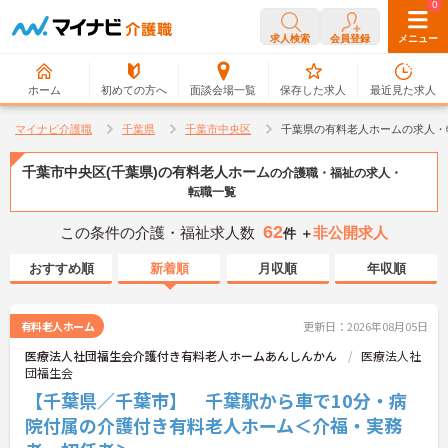
0
0
求人検索
会員登録
メニュー
ホーム
初めての方へ
面談会場一覧
保存した求人
最近見た求人
マイナビ介護職
千葉県
千葉市中央区
千葉県の有料老人ホームの求人・
千葉市中央区(千葉県)の有料老人ホーム
の介護職・福祉の求人・
転職一覧
62
この条件の介護・福祉求人数
非公開求人
件 ＋
おすすめ順
新着順
月収順
年収順
有料老人ホーム
更新日：2026年08月05日
医療法人社団福生会介護付き有料老人ホームあんしんかん
医療法人社
団福生会
【千葉県／千葉市】 千葉駅から車で10分・病
院付属の介護付き有料老人ホーム＜介福・実務