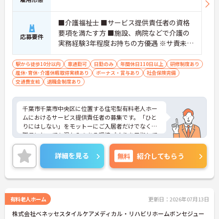
負担が減ります
・介護スタッフと看護スタッフの比率が1対1で相談
■介護福祉士 ■サービス提供責任者の資格
しやすく、初任者研修や実務者研修からでも着実に
専門性を高められます
要項を満たす方 ■施設、病院などで介護の
応募要件
＜残業月7時間以下で身体の負担を軽減！＞
実務経験3年程度お持ちの方優遇 ※サ責未経
・常勤で働くスタッフの比率が90パーセント以上と
験スタートの実績多数
高く、急なシフト変更や無理な長時間勤務が発生し
駅から徒歩10分以内
車通勤可
日勤のみ
年間休日110日以上
研修制度あり
にくい人員体制です
産休･育休･介護休暇取得実績あり
ボーナス・賞与あり
社会保険完備
・訪問スケジュールに沿って施設内でのケアを行う
交通費支給
退職金制度あり
ため、月平均の残業時間は5時間から7時間程度とか
なり少なめに抑えられます
・夜勤明けの翌日は原則としてお休みとなるシフト
千葉市千葉市中央区に位置する住宅型有料老人ホー
編成が組まれており、しっかりと休息を取りながら
ムにおけるサービス提供責任者の募集です。「ひと
長期的な就業が可能です
りにはしない」をモットーにご入居者だけでなく、
＜評価制度でキャリアアップ＞
職員にとっても温かみのある環境づくりを目指して
・介護福祉士や初任者研修などの資格や実務経験、
おり、ご利用者一人ひとりに寄り添ってサービスを
夜勤回数がしっかりと給与に反映されるためモチベ
提供していただける方を募集しています。サービス
ーションを維持できます
詳細を見る
無料
紹介してもらう
提供責任者の経験がなくスタートされた方も多数い
・年次を問わずリーダーや主任などのマネジメント
らっしゃいます。
職へ昇格する事例も多数あり、腰を据えて長期的な
ご興味のある方には、面接対策ポイントなど、さら
キャリア形成が可能です
に詳細をお話しいたしますのでお気軽にご相談くだ
さい！
有料老人ホーム
更新日：2026年07月13日
株式会社ベネッセスタイルケアメディカル・リハビリホームボンセジュー