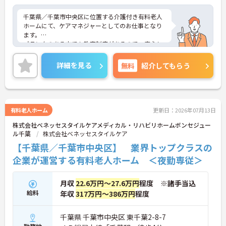
千葉県／千葉市中央区に位置する介護付き有料老人
ホームにて、ケアマネジャーとしてのお仕事となり
ます。
ブランクのある方でも教育制度があるので、安心し
てお仕事を始めることができます！月給30.4万円～
と待遇が充実しているので、長く安心して働ける環
詳細を見る
無料
紹介してもらう
境となっております◎
ご興味ある方は面接ポイントをお伝えしますので、
お気軽にお問い合わせください♪
有料老人ホーム
更新日：2026年07月13日
株式会社ベネッセスタイルケアメディカル・リハビリホームボンセジュー
ル千葉
株式会社ベネッセスタイルケア
【千葉県／千葉市中央区】 業界トップクラスの
企業が運営する有料老人ホーム ＜夜勤専従＞
月収
22.6万円～27.6万円
程度 ※諸手当込
給料
年収
317万円～386万円
程度
千葉県 千葉市中央区 東千葉2-8-7