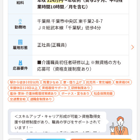
年収
324万円
～年収例（賞与2ヶ月、平均残
給料
業時間10時間／月を含む）
千葉県 千葉市中央区 東千葉2-8-7
勤務地
ＪＲ総武本線「千葉駅」徒歩4分
正社員(正職員)
雇用形態
■介護職員初任者研修以上 ※無資格の方も
応募要件
応募可（資格支援制度あり）
駅から徒歩10分以内
残業少なめ
寮・借り上げ
託児所・育児補助
無資格OK
年間休日110日以上
資格取得サポート
研修制度あり
産休･育休･介護休暇取得実績あり
ボーナス・賞与あり
社会保険完備
交通費支給
退職金制度あり
＜スキルアップ・キャリア形成が可能＞資格取得支
援や研修制度があり、職員の学びをサポートされて
います！
＜ワークライフバランスを重視＞育児・介護に関す
る制度や社宅制度、各種手当など、長く安心して働