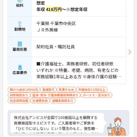
想定
【徹底した業務効率化で働きやすい環境】
給料
・記録や勤怠管理に専用アプリを導入し効率化を図
年収
416万円
～※想定年収
っています
・食事は厨房スタッフが担当するため調理業務はあ
千葉県 千葉市中央区
りません
勤務地
ＪＲ外房線
・「残業なしの文化」があり定時での退社がしやす
い環境です
契約社員・嘱託社員
【充実の福利厚生】
雇用形態
・更衣室を完備したモダンできれいな職場です
・1食350円で美味しい食事が食べられる補助があり
■介護福祉士、実務者研修、初任者研修
ます
・毎月の希望休提出で連休取得の相談も可能です
いずれか ※特養、老健、病院、有老などの
応募要件
実務経験1年以上ある方 ※身体介護の経験年
以上ある方、機械浴の使用の経験のある方
歓迎
駅から徒歩10分以内
車通勤可
残業少なめ
年間休日110日以上
研修制度あり
産休･育休･介護休暇取得実績あり
ボーナス・賞与あり
社会保険完備
交通費支給
退職金制度あり
株式会社アンビスが全国で100施設以上を展開する
医療施設型ホスピスです。ご入居者様やご家族を
「ひとりにはしない」という理念のもと、慢性期や
終末期にあり医療依存度の高い方を受け入れ、地域