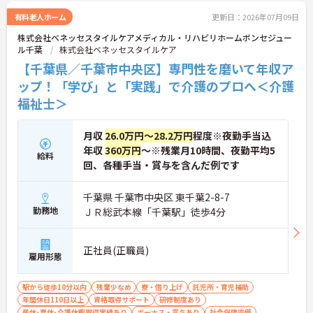
有料老人ホーム
更新日：2026年07月09日
株式会社ベネッセスタイルケアメディカル・リハビリホームボンセジュー
ル千葉
株式会社ベネッセスタイルケア
【千葉県／千葉市中央区】専門性を磨いて年収ア
ップ！「学び」と「実践」で介護のプロへ＜介護
福祉士＞
月収
26.0万円～28.2万円
程度※夜勤手当込
年収
360万円
～※残業月10時間、夜勤平均5
給料
回、各種手当・賞与を含んだ例です
千葉県 千葉市中央区 東千葉2-8-7
勤務地
ＪＲ総武本線「千葉駅」徒歩4分
正社員(正職員)
雇用形態
駅から徒歩10分以内
残業少なめ
寮・借り上げ
託児所・育児補助
年間休日110日以上
資格取得サポート
研修制度あり
産休･育休･介護休暇取得実績あり
ボーナス・賞与あり
社会保険完備