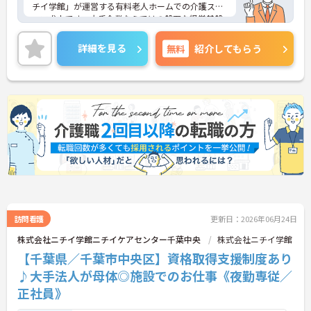
チイ学館」が運営する有料老人ホームでの介護スタ
ッフ求人です。大手企業ならではの盤石な経営基盤
と充実したコンプライアンス体制があり、未経験や
ブランクのある方でも基礎からしっかり学べる研修
詳細を見る
無料
紹介してもらう
制度やOJTが整っているため、20代や30代の方が着
実にキャリアアップを目指せる環境が大きな魅力で
す。資格手当や勤続年数に応じた手当、10歳から18
歳のお子様を対象とした子ども手当など、ライフス
テージの変化に合わせて収入面を支える福利厚生が
網羅されている点も強みです。20代の若手から60代
のシニア世代まで幅広い年代が活躍しており、成長
意欲の高い方から、安定した環境で長く働き続けた
い40代・50代の方まで、誰もが安心して自分らしく
活躍できるおすすめの求人です。
＜幅広い世代が助け合う、あたたかい人間関係＞20
代の若手スタッフから、30～50代の中堅・主婦
（夫）層、そして60代のシニア世代まで、幅広い年
訪問看護
更新日：2026年06月24日
代のスタッフが和気あいあいと活躍しています。
株式会社ニチイ学館ニチイケアセンター千葉中央
株式会社ニチイ学館
「人が好き」という思いを持った、仲間思いのスタ
【千葉県／千葉市中央区】資格取得支援制度あり
ッフばかりです。仕事の悩みや困りごとも気軽に相
談しやすく、フロア全体でしっかり情報を共有して
♪大手法人が母体◎施設でのお仕事《夜勤専従／
助け合う風土が根付いているので、一人で抱え込む
正社員》
ことなく安心して働けます。
＜未経験・ブランクからでも着実にプロへ成長＞介