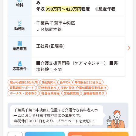
み
ベント手当があります
給料
・退職金制度や65歳定年制など長期就業を支える制
年収
398万円～423万円
程度 ※想定年収
度が充実しています
・賞与年2回の支給があり昇給や各種手当などの条
千葉県 千葉市中央区
件面が整っています
勤務地
ＪＲ総武本線
【身体負担を抑えた安心の就業環境】
・夜勤のないデイサービスで生活リズムを崩さずに
正社員(正職員)
勤務できます
雇用形態
・浴室にはリフト設備が完備されており身体への負
担を軽減しています
■介護支援専門員（ケアマネジャー） ■実
・送迎車両には衝突防止装置やカーナビが搭載され
ており運転も安心です
応募要件
務経験：不問
【明確な評価制度と手厚いサポート体制】
駅から徒歩10分以内
未経験OK
新卒OK
年間休日110日以上
・独自の社内認定資格制度がありスキルアップが評
資格取得サポート
研修制度あり
産休･育休･介護休暇取得実績あり
価に直結します
ボーナス・賞与あり
社会保険完備
交通費支給
退職金制度あり
・明確な人事評価基準に基づき副所長や所長へのキ
ャリアパスがあります
・入社後のOJTや毎月のコンディションチェックな
千葉県千葉市中央区に位置する介護付き有料老人ホ
どサポートが手厚いです
ームにおける計画作成担当者の募集です。
年間休日は110日もあり、プライベートを大切にし
ながらご勤務いただけます。プライベートを大切に
しながらご勤務いただけます。また、福利厚生が充