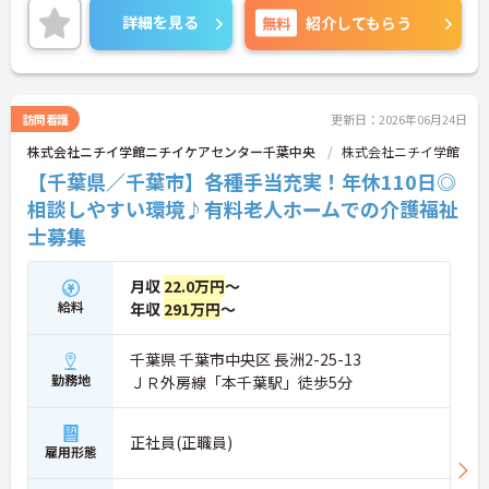
きやすい環境が整っています。
詳細を見る
無料
紹介してもらう
＜寄り添ったケアの実施＞利用者さまに深く寄り添
ったサービスの提供を目指し、職員の専門性を高め
るような人材育成にも注力されています。
ご興味のある方には、面接対策ポイント等、さらに
詳細をお話ししますのでお気軽にご相談ください！
訪問看護
更新日：2026年06月24日
株式会社ニチイ学館ニチイケアセンター千葉中央
株式会社ニチイ学館
【千葉県／千葉市】各種手当充実！年休110日◎
相談しやすい環境♪有料老人ホームでの介護福祉
士募集
月収
22.0万円
～
給料
年収
291万円
～
千葉県 千葉市中央区 長洲2-25-13
勤務地
ＪＲ外房線「本千葉駅」徒歩5分
正社員(正職員)
雇用形態