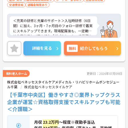
交通費支給
退職金制度あり
＜充実の研修と先輩のサポート＞入社時研修（6日
間）に加え、3ヶ月・7ヶ月目のフォロー研修で着実
にスキルアップできます。現場配属後も、一定期間
は先輩社員とペアを組む「ダブルシフト」で業務を
習得できるので、一人で抱え込むことはありませ
ん。
詳細を見る
無料
紹介してもらう
＜頑張りが給与に直結！専門性を磨いて年収アップ
＞経験やスキルがしっかり給与に反映される仕組み
です。定期昇給に加え、独自の社内専門資格制度
（通称：マジ神）では、認知症ケアや介護技術など
の専門性を認定されると、1資格につき月給＋1万円
有料老人ホーム
更新日：2026年07月09日
（最大4万円）の手当がつきます。キャリアアップす
株式会社ベネッセスタイルケアメディカル・リハビリホームボンセジュー
れば年収UPも目指せるため、高いモチベーションで
ル千葉
株式会社ベネッセスタイルケア
働き続けられます。
＜家族も嬉しい！ベネッセグループならではの手厚
【千葉市中央区】働きやすさ◎業界トップクラス
い福利厚生＞ご家族も支える制度が満載♪産休・育
企業が運営☆資格取得支援でスキルアップも可能
休の取得実績も多数あり、ライフステージが変わっ
＜介護職＞
ても長く安心して働き続けられる環境が整っていま
す。
月収
23.2万円
～程度※夜勤手当込