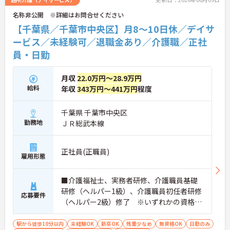
名称非公開 ※詳細はお問合せください
【千葉県／千葉市中央区】月8～10日休／デイサ
ービス／未経験可／退職金あり／介護職／正社
員・日勤
月収
22.0万円～28.9万円
給料
年収
343万円～441万円
程度
千葉県 千葉市中央区
勤務地
ＪＲ総武本線
正社員(正職員)
雇用形態
■介護福祉士、実務者研修、介護職員基礎
研修（ヘルパー1級）、介護職員初任者研修
応募要件
（ヘルパー2級）修了 ※いずれかの資格を
お持ちの方 ■普通自動車免許（AT限定可）
がある方は尚歓迎 ■経験不問（デイサービ
駅から徒歩10分以内
未経験OK
新卒OK
残業少なめ
無資格OK
日勤のみ