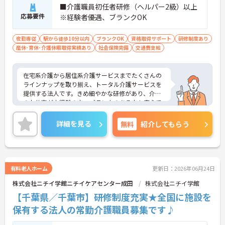
■介護職員初任者研修（ヘルパー2級）以上
応募要件
※経験者優遇、ブランクOK
夜勤専従
駅から徒歩10分以内
ブランクOK
資格取得サポート
研修制度あり
産休･育休･介護休暇取得実績あり
社会保険完備
交通費支給
在宅系介護から居住系介護サービスまでたくさんの
ラインナップを取り揃え、トータル介護サービスを
提供する法人です。きめ細やかな研修があり、介護
のお仕事が未経験の方、ブランクのある方も安心で
す。ご興味ある方には、面接対策ポイントなど、さ
らに詳細をお話しいたしますのでお気軽にご相談く
詳細を見る
無料
紹介してもらう
ださい！
有料老人ホーム
更新日：2026年06月24日
株式会社ニチイ学館ニチイケアセンター成田
株式会社ニチイ学館
【千葉県／千葉市】研修制度充実★全国に施設を
保有する法人の常勤介護職員募集です♪