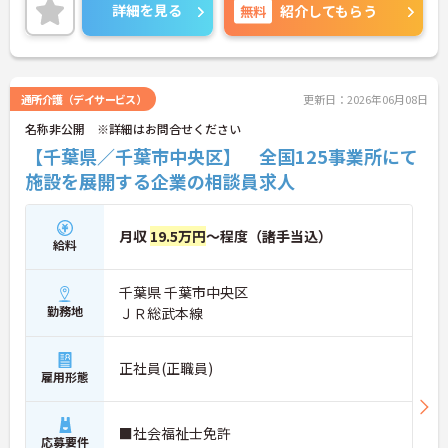
実しています。働きやすい環境が整っていおり、安
詳細を見る
無料
紹介してもらう
心して長くご勤務いただけます。
ご興味のある方には、面接対策ポイントなど、さら
に詳細をご案内しますのでお気軽にご相談くださ
い！
通所介護（デイサービス）
更新日：2026年06月08日
名称非公開 ※詳細はお問合せください
【千葉県／千葉市中央区】 全国125事業所にて
施設を展開する企業の相談員求人
月収
19.5万円
～程度（諸手当込）
給料
千葉県 千葉市中央区
勤務地
ＪＲ総武本線
正社員(正職員)
雇用形態
■社会福祉士免許
応募要件