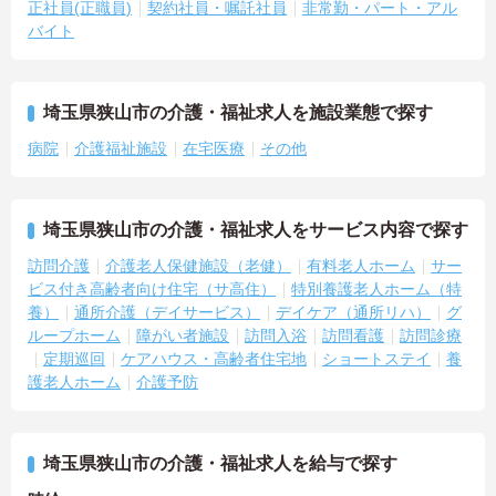
正社員(正職員)
契約社員・嘱託社員
非常勤・パート・アル
バイト
埼玉県狭山市の介護・福祉求人を施設業態で探す
病院
介護福祉施設
在宅医療
その他
埼玉県狭山市の介護・福祉求人をサービス内容で探す
訪問介護
介護老人保健施設（老健）
有料老人ホーム
サー
ビス付き高齢者向け住宅（サ高住）
特別養護老人ホーム（特
養）
通所介護（デイサービス）
デイケア（通所リハ）
グ
ループホーム
障がい者施設
訪問入浴
訪問看護
訪問診療
定期巡回
ケアハウス・高齢者住宅地
ショートステイ
養
護老人ホーム
介護予防
埼玉県狭山市の介護・福祉求人を給与で探す