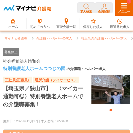
0
1
求人検索
会員登録
メニュー
ホーム
初めての方へ
面談会場一覧
保存した求人
最近見た求人
マイナビ介護職
介護職・ヘルパーの求人
埼玉県の介護職・ヘルパー求人
募集停止
社会福祉法人靖和会
特別養護老人ホームつつじの園
の介護職・ヘルパー求人
正社員(正職員)
通所介護（デイサービス）
【埼玉県／狭山市】 〈マイカー
通勤可◎〉特別養護老人ホームで
の介護職募集！
更新日：2025年11月17日 求人番号：653160