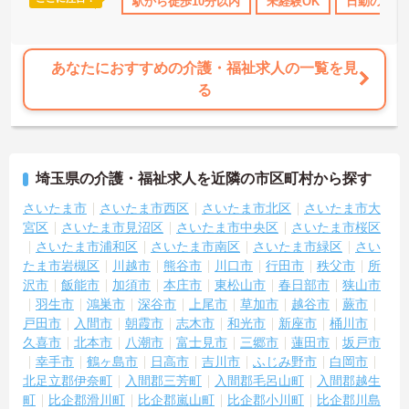
K
研修制度あり
ボーナス・賞与あり
駅から徒歩10分以内
社会保険完備
未経験OK
日勤のみ
退職金制
あなたにおすすめの介護・福祉求人の一覧を見
る
埼玉県の介護・福祉求人を近隣の市区町村から探す
さいたま市
さいたま市西区
さいたま市北区
さいたま市大
宮区
さいたま市見沼区
さいたま市中央区
さいたま市桜区
さいたま市浦和区
さいたま市南区
さいたま市緑区
さい
たま市岩槻区
川越市
熊谷市
川口市
行田市
秩父市
所
沢市
飯能市
加須市
本庄市
東松山市
春日部市
狭山市
羽生市
鴻巣市
深谷市
上尾市
草加市
越谷市
蕨市
戸田市
入間市
朝霞市
志木市
和光市
新座市
桶川市
久喜市
北本市
八潮市
富士見市
三郷市
蓮田市
坂戸市
幸手市
鶴ヶ島市
日高市
吉川市
ふじみ野市
白岡市
北足立郡伊奈町
入間郡三芳町
入間郡毛呂山町
入間郡越生
町
比企郡滑川町
比企郡嵐山町
比企郡小川町
比企郡川島