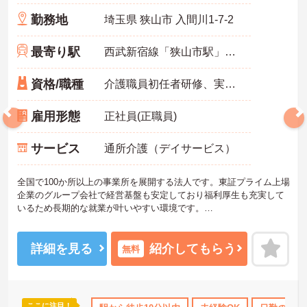
勤務地
埼玉県 狭山市 入間川1-7-2
最寄り駅
西武新宿線「狭山市駅」徒歩4分
資格/職種
介護職員初任者研修、実務者研修のいずれか
雇用形態
正社員(正職員)
サービス
通所介護（デイサービス）
全国で100か所以上の事業所を展開する法人です。東証プライム上場
企業のグループ会社で経営基盤も安定しており福利厚生も充実して
いるため長期的な就業が叶いやすい環境です。
また、キャリアパス制度が整っているので、経験が浅い方・ブラン
クがある方も高い目標をもって仕事に取り組んでいただけます◎
ご興味ある方には、面接対策ポイントなど、さらに詳細をお話しい
詳細を見る
紹介してもらう
無料
たしますのでお気軽にご相談ください！
ここに注目！