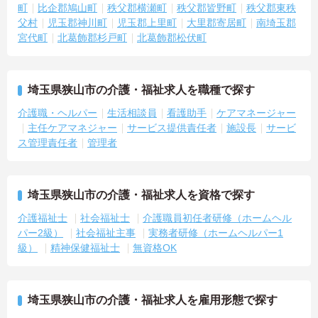
町
比企郡鳩山町
秩父郡横瀬町
秩父郡皆野町
秩父郡東秩
父村
児玉郡神川町
児玉郡上里町
大里郡寄居町
南埼玉郡
宮代町
北葛飾郡杉戸町
北葛飾郡松伏町
埼玉県狭山市の介護・福祉求人を職種で探す
介護職・ヘルパー
生活相談員
看護助手
ケアマネージャー
主任ケアマネジャー
サービス提供責任者
施設長
サービ
ス管理責任者
管理者
埼玉県狭山市の介護・福祉求人を資格で探す
介護福祉士
社会福祉士
介護職員初任者研修（ホームヘル
パー2級）
社会福祉主事
実務者研修（ホームヘルパー1
級）
精神保健福祉士
無資格OK
埼玉県狭山市の介護・福祉求人を雇用形態で探す