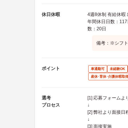
休日休暇
4週8休制 有給休暇
年間休日日数：117
数：20日
備考：※シフ
ポイント
車通勤可
未経験OK
産休･育休･介護休暇取
選考
[1] 応募フォーム
プロセス
↓
[2] 弊社より面
↓
[3] 面接実施