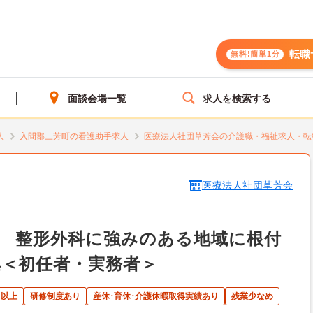
転職
無料!簡単1分
面談会場一覧
求人を検索する
人
入間郡三芳町の看護助手求人
医療法人社団草芳会の介護職・福祉求人・転
医療法人社団草芳会
】 整形外科に強みのある地域に根付
＜初任者・実務者＞
日以上
研修制度あり
産休･育休･介護休暇取得実績あり
残業少なめ