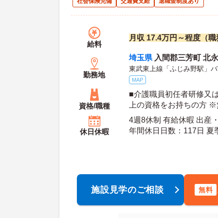
社会保険完備
交通費支給
退職金制度あり
月収 17.4万円～程度（
給料
埼玉県
入間郡三芳町 北永
東武東上線「ふじみ野駅」バ
勤務地
MAP
■介護職員初任者研修又
上の資格をお持ちの方 ※
資格/職種
院、施設等での経験をお
4週8休制 有給休暇 出産
年間休日日数：117日 夏季休暇日数：3日 初年
休日休暇
度有給日数：
施設見学のご相談
無料