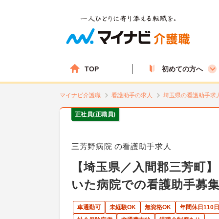
TOP
初めての方へ
マイナビ介護職
看護助手の求人
埼玉県の看護助手求
正社員(正職員)
三芳野病院 の看護助手求人
【埼玉県／入間郡三芳町
いた病院での看護助手募集
車通勤可
未経験OK
無資格OK
年間休日110