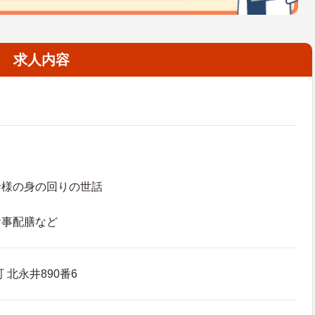
求人内容
者様の身の回りの世話
食事配膳など
 北永井890番6