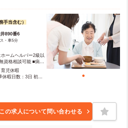
職務手当含む）
井890番6
ス・車5分
はホームヘルパー2級以
無資格相談可能 ■病
持ちの方
・育児休暇
10日 最大有給日数：20日
この求人について問い合わせる