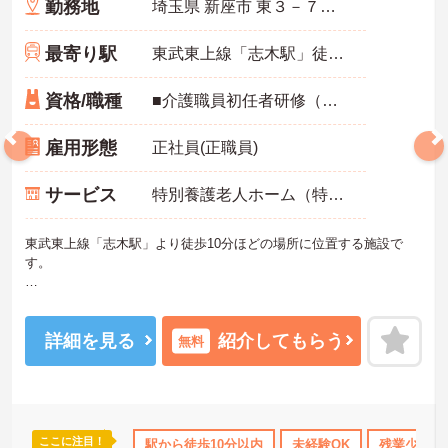
勤務地
埼玉県 新座市 東３－７－２６
最寄り駅
東武東上線「志木駅」徒歩10分
資格/職種
■介護職員初任者研修（ヘルパー2級）以上
雇用形態
正社員(正職員)
サービス
特別養護老人ホーム（特養）
東武東上線「志木駅」より徒歩10分ほどの場所に位置する施設で
す。
残業は少なめで年間休日110日以上ございますため、プライベートの
時間もしっかり確保できますよ♪
詳細を見る
紹介してもらう
無料
ご興味のある方には詳細をお話しますので、お気軽にお問い合わせ
ください。
ここに注目！
育休･介護休暇取得実績あり
駅から徒歩10分以内
交通費支給
未経験OK
残業少なめ