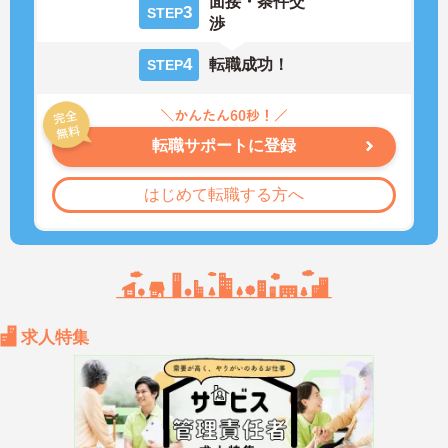
面接・条件交
3
STEP
渉
4
転職成功！
STEP
転職サポートに登録
はじめて転職する方へ
求人特集