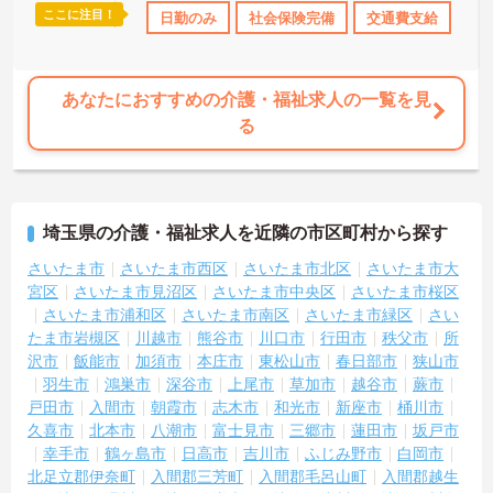
ここに注目！
日勤のみ
産休･育休･介護休暇取得実績あり
日勤のみ
社会保険完備
社会保険完備
交通費支給
交
あなたにおすすめの介護・福祉求人の一覧を見
る
埼玉県の介護・福祉求人を近隣の市区町村から探す
さいたま市
さいたま市西区
さいたま市北区
さいたま市大
宮区
さいたま市見沼区
さいたま市中央区
さいたま市桜区
さいたま市浦和区
さいたま市南区
さいたま市緑区
さい
たま市岩槻区
川越市
熊谷市
川口市
行田市
秩父市
所
沢市
飯能市
加須市
本庄市
東松山市
春日部市
狭山市
羽生市
鴻巣市
深谷市
上尾市
草加市
越谷市
蕨市
戸田市
入間市
朝霞市
志木市
和光市
新座市
桶川市
久喜市
北本市
八潮市
富士見市
三郷市
蓮田市
坂戸市
幸手市
鶴ヶ島市
日高市
吉川市
ふじみ野市
白岡市
北足立郡伊奈町
入間郡三芳町
入間郡毛呂山町
入間郡越生