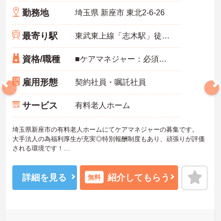
勤務地
埼玉県 新座市 東北2-6-26
最寄り駅
東武東上線「志木駅」徒歩11分
資格/職種
■ケアマネジャー：必須 ■経験必須 ■主任介護支援専門員：歓迎
雇用形態
契約社員・嘱託社員
サービス
有料老人ホーム
埼玉県新座市の有料老人ホームにてケアマネジャーの募集です。
大手法人の為福利厚生が充実◎特別報酬制度もあり、頑張りが評価
される環境です！
リフレッシュ休暇が年間17日とプライベートとの両立も可能です。
ご興味のある方には、面接対策ポイントなどさらに詳細をお話いた
しますので、お気軽にご相談ください。
詳細を見る
紹介してもらう
無料