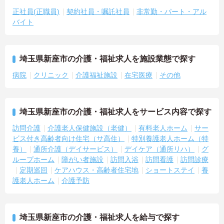
正社員(正職員)
契約社員・嘱託社員
非常勤・パート・アル
バイト
埼玉県新座市の介護・福祉求人を施設業態で探す
病院
クリニック
介護福祉施設
在宅医療
その他
埼玉県新座市の介護・福祉求人をサービス内容で探す
訪問介護
介護老人保健施設（老健）
有料老人ホーム
サー
ビス付き高齢者向け住宅（サ高住）
特別養護老人ホーム（特
養）
通所介護（デイサービス）
デイケア（通所リハ）
グ
ループホーム
障がい者施設
訪問入浴
訪問看護
訪問診療
定期巡回
ケアハウス・高齢者住宅地
ショートステイ
養
護老人ホーム
介護予防
埼玉県新座市の介護・福祉求人を給与で探す