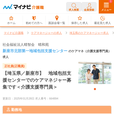
0
1
求人検索
会員登録
メニュー
ホーム
初めての方へ
面談会場一覧
保存した求人
最近見た求人
マイナビ介護職
ケアマネージャーの求人
埼玉県のケアマネージャー求人
社会福祉法人晴智会 晴和苑
新座市北部第一地域包括支援センター
のケアマネ（介護支援専門員）
求人
正社員(正職員)
【埼玉県／新座市】 地域包括支
援センターでのケアマネジャー募
集です＜介護支援専門員＞
更新日：2025年01月28日 求人番号：664894
勤務地