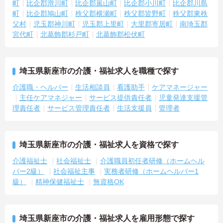
町
比企郡滑川町
比企郡嵐山町
比企郡小川町
比企郡川島
町
比企郡鳩山町
秩父郡横瀬町
秩父郡皆野町
秩父郡東秩
父村
児玉郡神川町
児玉郡上里町
大里郡寄居町
南埼玉郡
宮代町
北葛飾郡杉戸町
北葛飾郡松伏町
埼玉県新座市の介護・福祉求人を職種で探す
介護職・ヘルパー
生活相談員
看護助手
ケアマネージャー
主任ケアマネジャー
サービス提供責任者
児童発達支援管
理責任者
サービス管理責任者
生活支援員
管理者
埼玉県新座市の介護・福祉求人を資格で探す
介護福祉士
社会福祉士
介護職員初任者研修（ホームヘル
パー2級）
社会福祉主事
実務者研修（ホームヘルパー1
級）
精神保健福祉士
無資格OK
埼玉県新座市の介護・福祉求人を雇用形態で探す