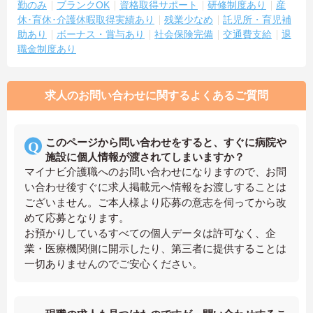
勤のみ
ブランクOK
資格取得サポート
研修制度あり
産
休･育休･介護休暇取得実績あり
残業少なめ
託児所・育児補
助あり
ボーナス・賞与あり
社会保険完備
交通費支給
退
職金制度あり
求人のお問い合わせに関するよくあるご質問
このページから問い合わせをすると、すぐに病院や
施設に個人情報が渡されてしまいますか？
マイナビ介護職へのお問い合わせになりますので、お問
い合わせ後すぐに求人掲載元へ情報をお渡しすることは
ございません。ご本人様より応募の意志を伺ってから改
めて応募となります。
お預かりしているすべての個人データは許可なく、企
業・医療機関側に開示したり、第三者に提供することは
一切ありませんのでご安心ください。