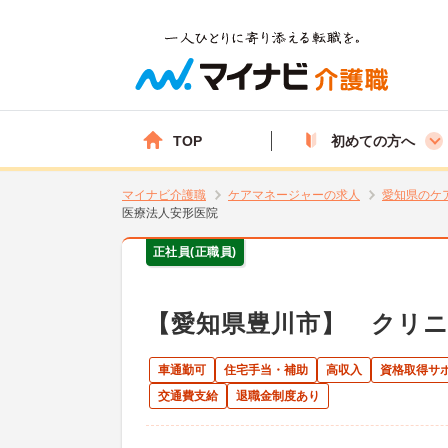
TOP
初めての方へ
マイナビ介護職
ケアマネージャーの求人
愛知県のケ
医療法人安形医院
正社員(正職員)
【愛知県豊川市】 クリ
車通勤可
住宅手当・補助
高収入
資格取得サ
交通費支給
退職金制度あり