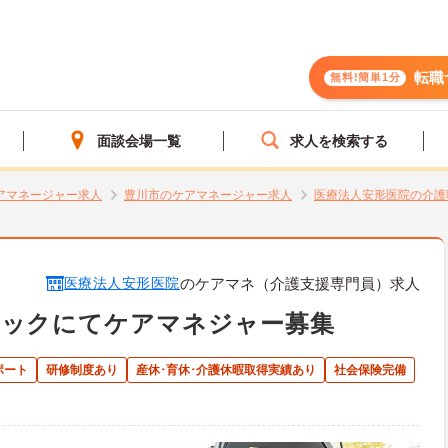
転職
無料!簡単1分
面談会場一覧
求人を検索する
アマネージャー求人
豊川市のケアマネージャー求人
医療法人安形医院の介護
医療法人安形医院
のケアマネ（介護支援専門員）求人
ニックにてケアマネジャー募集
ポート
研修制度あり
産休･育休･介護休暇取得実績あり
社会保険完備