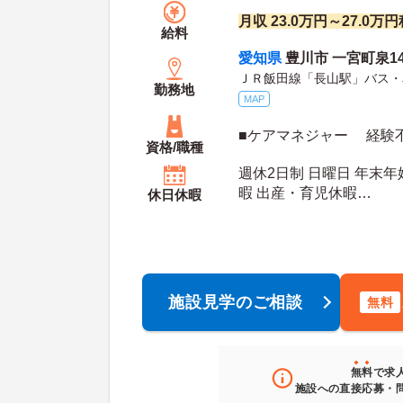
月収 23.0万円～27.0万
給料
愛知県
豊川市 一宮町泉14
ＪＲ飯田線「長山駅」バス・
勤務地
MAP
■ケアマネジャー 経験
資格/職種
週休2日制 日曜日 年末年
暇 出産・育児休暇
休日休暇
年間休日日数：106日 初年度有給日数：10日 最
大有給日数：20日
施設見学のご相談
無料
無料
で求
施設への直接応募・