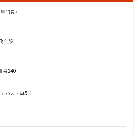
援専門員）
務全般
泉140
」バス・車5分