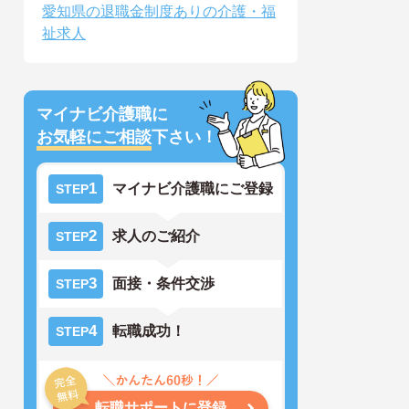
愛知県の退職金制度ありの介護・福
祉求人
マイナビ介護職に
お気軽にご相談
下さい！
1
マイナビ介護職にご登録
STEP
2
求人のご紹介
STEP
3
面接・条件交渉
STEP
4
転職成功！
STEP
転職サポートに登録