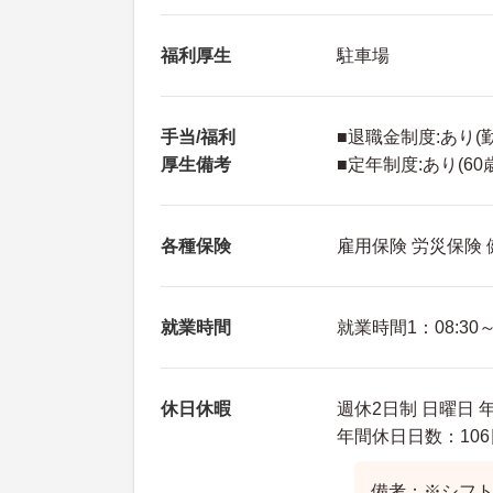
福利厚生
駐車場
手当/福利
■退職金制度:あり(
厚生備考
■定年制度:あり(60
各種保険
雇用保険 労災保険
就業時間
就業時間1：08:30～1
休日休暇
週休2日制 日曜日 
年間休日日数：106
備考：※シフ