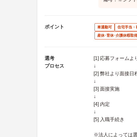
ポイント
車通勤可
住宅手当・
産休･育休･介護休暇取
選考
[1] 応募フォーム
プロセス
↓
[2] 弊社より面
↓
[3] 面接実施
↓
[4] 内定
↓
[5] 入職手続き
※法人によっては