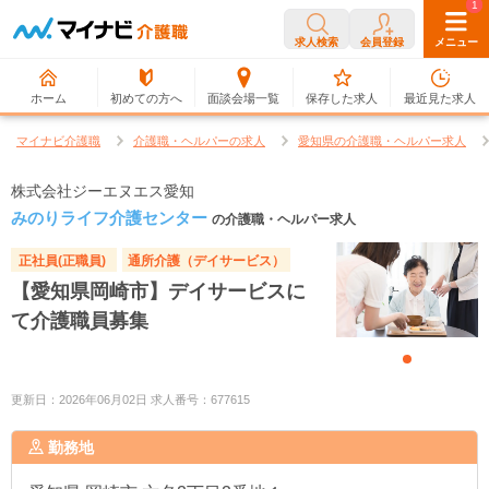
0
1
求人検索
会員登録
メニュー
ホーム
初めての方へ
面談会場一覧
保存した求人
最近見た求人
マイナビ介護職
介護職・ヘルパーの求人
愛知県の介護職・ヘルパー求人
株式会社ジーエヌエス愛知
みのりライフ介護センター
の介護職・ヘルパー求人
正社員(正職員)
通所介護（デイサービス）
【愛知県岡崎市】デイサービスに
て介護職員募集
更新日：2026年06月02日 求人番号：677615
勤務地