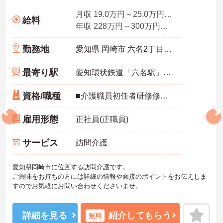
月収 19.0万円～25.0万円程度（諸手当込み）
給料
年収 228万円～300万円程度（諸手当込み・賞与別途支給あり）
勤務地
愛知県 岡崎市 六名2丁目2番地１
最寄り駅
愛知環状鉄道「六名駅」バス・車11分
資格/職種
■介護職員初任者研修修了（ヘルパ－2級）以上 ■普通自動車免許（AT限定可）
雇用形態
正社員(正職員)
サービス
訪問介護
愛知県岡崎市に位置する訪問介護です。
ご興味をお持ちの方には詳細の情報や面接のポイントをお伝えしま
すのでお気軽にお問い合わせくださいませ。
詳細を見る
紹介してもらう
無料