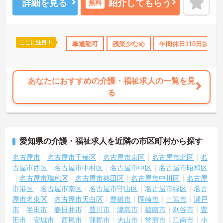
担当するため、初任者研修や実務者研修の方も食事介助や入浴介助
詳細を見る
紹介してもらう
無料
などの生活を支えるケアに専念できる環境です。多職種で情報を共
有し、一人で判断を抱え込まないチーム連携の体制がしっかりと整
っています。働き方の面では、夜勤明けの翌日が原則として公休と
なるほか、月平均の残業時間も5時間から7時間程度とかなり少なめ
ここに注目！
宅手当・補助
無資格OK
車通勤可
社会保険完備
残業少なめ
交通費支給
年間休日110日以上
退職金制
です。常勤スタッフの比率が90パーセントを超えているため急な勤
務変更が発生しにくく、あらかじめ決められた訪問予定表に沿って
規則正しく働けます。入職後は現場スタッフによるお一人おひとり
に合わせた個別のOJT研修が実施されます。eラーニングも導入され
あなたにおすすめの介護・福祉求人の一覧を見
ており、多職種と連携しながら専門性を着実に深めていける環境が
る
用意されています。
★おすすめPOINT★
＜個別ＯＪＴとチーム連携で着実に成長！＞
・入職後はお一人おひとりの習熟度に合わせた個別のＯＪＴ研修を
愛知県の介護・福祉求人を近隣の市区町村から探す
実施し、ｅラーニングを用いた学習の機会も提供されます
・施設内には看護師が24時間常駐しており、急変時の対応や専門的
名古屋市
名古屋市千種区
名古屋市東区
名古屋市北区
名
な医療処置は看護師が担当するため負担が減ります
古屋市西区
名古屋市中村区
名古屋市中区
名古屋市昭和区
・介護スタッフと看護スタッフの比率が1対1で相談しやすく、初任
名古屋市瑞穂区
名古屋市熱田区
名古屋市中川区
名古屋
者研修や実務者研修からでも着実に専門性を高められます
市港区
名古屋市南区
名古屋市守山区
名古屋市緑区
名古
＜残業月7時間以下で身体の負担を軽減！＞
屋市名東区
名古屋市天白区
豊橋市
岡崎市
一宮市
瀬戸
・常勤で働くスタッフの比率が90パーセント以上と高く、急なシフ
市
半田市
春日井市
豊川市
津島市
碧南市
刈谷市
豊
ト変更や無理な長時間勤務が発生しにくい人員体制です
・訪問スケジュールに沿って施設内でのケアを行うため、月平均の
田市
安城市
西尾市
蒲郡市
犬山市
常滑市
江南市
小