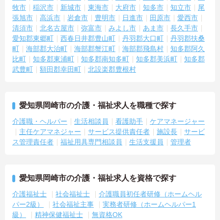
残業時間は5時間から7時間程度とかなり少なめに抑えられます
牧市
稲沢市
新城市
東海市
大府市
知多市
知立市
尾
・夜勤明けの翌日は原則としてお休みとなるシフト編成が組まれて
張旭市
高浜市
岩倉市
豊明市
日進市
田原市
愛西市
おり、しっかりと休息を取りながら長期的な就業が可能です
清須市
北名古屋市
弥富市
みよし市
あま市
長久手市
＜評価制度でキャリアアップ＞
愛知郡東郷町
西春日井郡豊山町
丹羽郡大口町
丹羽郡扶桑
・介護福祉士や初任者研修などの資格や実務経験、夜勤回数がしっ
町
海部郡大治町
海部郡蟹江町
海部郡飛島村
知多郡阿久
かりと給与に反映されるためモチベーションを維持できます
比町
知多郡東浦町
知多郡南知多町
知多郡美浜町
知多郡
・年次を問わずリーダーや主任などのマネジメント職へ昇格する事
武豊町
額田郡幸田町
北設楽郡豊根村
例も多数あり、腰を据えて長期的なキャリア形成が可能です
愛知県岡崎市の介護・福祉求人を職種で探す
介護職・ヘルパー
生活相談員
看護助手
ケアマネージャー
主任ケアマネジャー
サービス提供責任者
施設長
サービ
ス管理責任者
福祉用具専門相談員
生活支援員
管理者
愛知県岡崎市の介護・福祉求人を資格で探す
介護福祉士
社会福祉士
介護職員初任者研修（ホームヘル
パー2級）
社会福祉主事
実務者研修（ホームヘルパー1
級）
精神保健福祉士
無資格OK