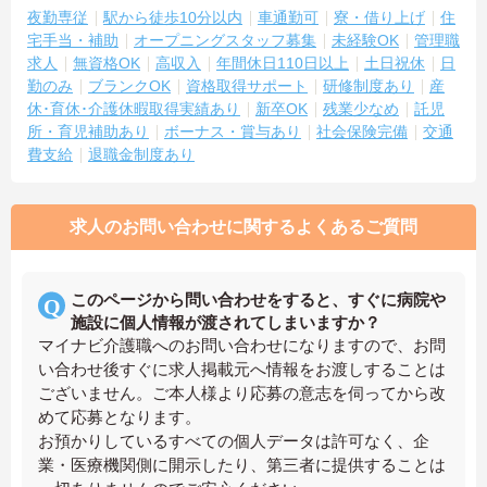
夜勤専従
駅から徒歩10分以内
車通勤可
寮・借り上げ
住
宅手当・補助
オープニングスタッフ募集
未経験OK
管理職
求人
無資格OK
高収入
年間休日110日以上
土日祝休
日
勤のみ
ブランクOK
資格取得サポート
研修制度あり
産
休･育休･介護休暇取得実績あり
新卒OK
残業少なめ
託児
所・育児補助あり
ボーナス・賞与あり
社会保険完備
交通
費支給
退職金制度あり
求人のお問い合わせに関するよくあるご質問
このページから問い合わせをすると、すぐに病院や
施設に個人情報が渡されてしまいますか？
マイナビ介護職へのお問い合わせになりますので、お問
い合わせ後すぐに求人掲載元へ情報をお渡しすることは
ございません。ご本人様より応募の意志を伺ってから改
めて応募となります。
お預かりしているすべての個人データは許可なく、企
業・医療機関側に開示したり、第三者に提供することは