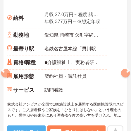
月収 27.0万円～程度 諸手当込・夜勤4回/月想定
給料
年収 377万円～※想定年収
勤務地
愛知県 岡崎市 欠町字網笠5-1
最寄り駅
名鉄名古屋本線「男川駅」バス・車5分
資格/職種
■介護福祉士、実務者研修、初任者研修 いずれか ※特養、老健、病院、有老などの実務経験1年以上ある方 ※身体介護の経験年以上ある方、機械浴の使用の経験のある方歓迎
雇用形態
契約社員・嘱託社員
サービス
訪問看護
株式会社アンビスが全国で100施設以上を展開する医療施設型ホスピ
スです。ご入居者様やご家族を「ひとりにはしない」という理念の
もと、慢性期や終末期にあり医療依存度の高い方を受け入れ、地域
医療を支える社会的意義の高い事業を推進しています。現場には看
護師が24時間常駐しています。急変時の対応や医療行為は看護師が