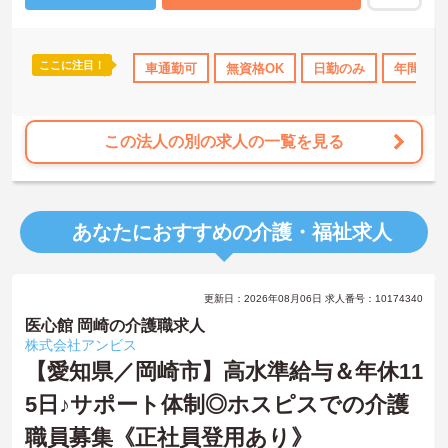
ここに注目！
資格取得サポート
産休･育休･介護休暇取得実績あり
車通勤可
無資格OK
日勤のみ
社会保険完備
年間休日
この法人の別の求人の一覧を見る
あなたにおすすめの介護・福祉求人
更新日：2026年08月06日 求人番号：10174340
医心館 岡崎の介護職求人
株式会社アンビス
【愛知県／岡崎市】高水準給与＆年休11
5日♪サポート体制◎ホスピスでの介護
職員募集《正社員登用あり》