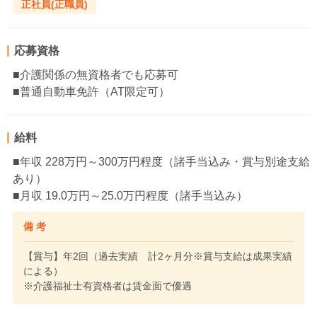
正社員(正職員)
応募資格
■介護関係の無資格者でも応募可
■普通自動車免許（AT限定可）
給料
■年収 228万円～300万円程度（諸手当込み・賞与別途支給
あり）
■月収 19.0万円～25.0万円程度（諸手当込み）
備 考
【賞与】年2回（過去実績 計2ヶ月分※賞与支給は成果実績
による）
※介護福祉士有資格者は賃金面で優遇