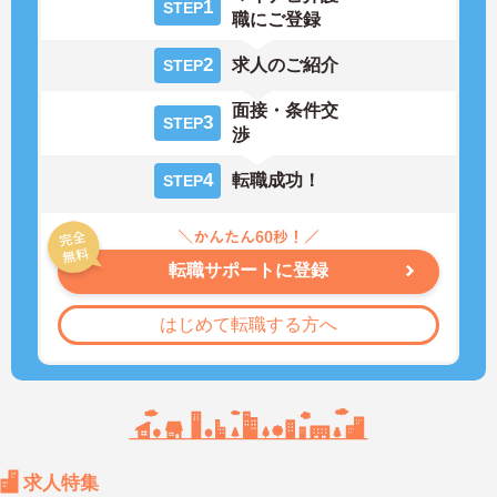
1
STEP
職にご登録
2
求人のご紹介
STEP
面接・条件交
3
STEP
渉
4
転職成功！
STEP
転職サポートに登録
はじめて転職する方へ
求人特集