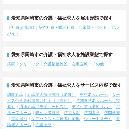
愛知県岡崎市の介護・福祉求人を雇用形態で探す
正社員(正職員)
契約社員・嘱託社員
非常勤・パート・アル
バイト
愛知県岡崎市の介護・福祉求人を施設業態で探す
病院
クリニック
介護福祉施設
在宅医療
その他
愛知県岡崎市の介護・福祉求人をサービス内容で探す
訪問介護
介護老人保健施設（老健）
有料老人ホーム
サー
ビス付き高齢者向け住宅（サ高住）
特別養護老人ホーム（特
養）
通所介護（デイサービス）
デイケア（通所リハ）
グ
ループホーム
障がい者施設
訪問入浴
訪問看護
訪問診療
定期巡回
ケアハウス・高齢者住宅地
ショートステイ
養
護老人ホーム
介護予防