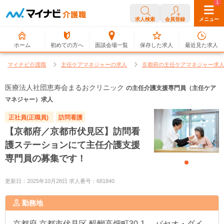
0
1
求人検索
会員登録
メニュー
ホーム
初めての方へ
面談会場一覧
保存した求人
最近見た求人
マイナビ介護職
主任ケアマネジャーの求人
京都府の主任ケアマネジャー求
医療法人社団恵寿会まるおクリニック
の主任介護支援専門員（主任ケア
マネジャー）求人
正社員(正職員)
訪問看護
【京都府／京都市伏見区】訪問看
護ステーションにて主任介護支援
専門員の募集です！
更新日：2025年10月28日 求人番号：681840
勤務地
京都府
京都市伏見区 醍醐高畑町30-1 パセオ・ダイ