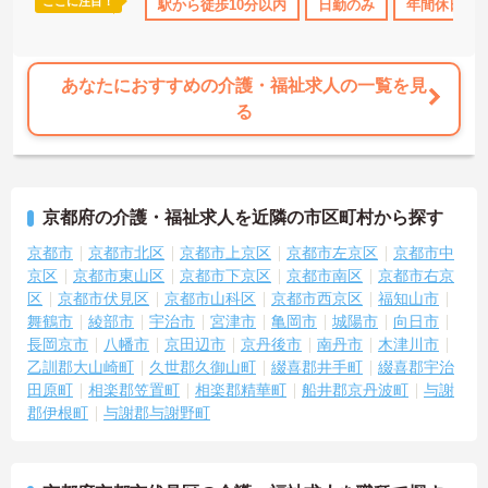
ここに注目！
駅から徒歩10分以内
日勤のみ
年間休日11
あなたにおすすめの介護・福祉求人の一覧を見
る
京都府の介護・福祉求人を近隣の市区町村から探す
京都市
京都市北区
京都市上京区
京都市左京区
京都市中
京区
京都市東山区
京都市下京区
京都市南区
京都市右京
区
京都市伏見区
京都市山科区
京都市西京区
福知山市
舞鶴市
綾部市
宇治市
宮津市
亀岡市
城陽市
向日市
長岡京市
八幡市
京田辺市
京丹後市
南丹市
木津川市
乙訓郡大山崎町
久世郡久御山町
綴喜郡井手町
綴喜郡宇治
田原町
相楽郡笠置町
相楽郡精華町
船井郡京丹波町
与謝
郡伊根町
与謝郡与謝野町