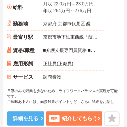
月収 22.0万円～23.0万円程度
給料
年収 264万円～276万円以上 ※賞与別
勤務地
京都府 京都市伏見区 醍醐高畑町30-1 パセオ・ダイゴロー西館2F
最寄り駅
京都市地下鉄東西線「醍醐(京都)駅」徒歩1分
資格/職種
■介護支援専門員資格 ■普通自動車免許（AT限定可）または原付免許 ■介護支援事業所での実務経験者 ※未経験者も応相談
雇用形態
正社員(正職員)
サービス
訪問看護
日勤のみで残業も少ないため、ライフワークバランスの実現が可能
です。
ご興味ある方には、面接対策ポイントなど、さらに詳細をお話しい
たしますのでお気軽にご相談ください！
詳細を見る
紹介してもらう
無料