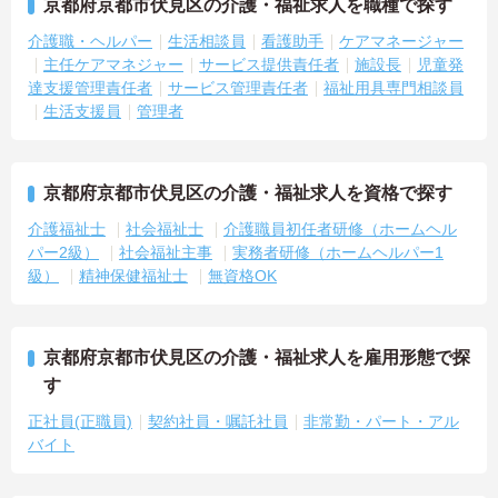
京都府京都市伏見区の介護・福祉求人を職種で探す
介護職・ヘルパー
生活相談員
看護助手
ケアマネージャー
主任ケアマネジャー
サービス提供責任者
施設長
児童発
達支援管理責任者
サービス管理責任者
福祉用具専門相談員
生活支援員
管理者
京都府京都市伏見区の介護・福祉求人を資格で探す
介護福祉士
社会福祉士
介護職員初任者研修（ホームヘル
パー2級）
社会福祉主事
実務者研修（ホームヘルパー1
級）
精神保健福祉士
無資格OK
京都府京都市伏見区の介護・福祉求人を雇用形態で探
す
正社員(正職員)
契約社員・嘱託社員
非常勤・パート・アル
バイト