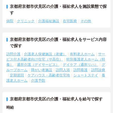
京都府京都市伏見区の介護・福祉求人を施設業態で探
す
病院
クリニック
介護福祉施設
在宅医療
その他
京都府京都市伏見区の介護・福祉求人をサービス内容
で探す
訪問介護
介護老人保健施設（老健）
有料老人ホーム
サー
ビス付き高齢者向け住宅（サ高住）
特別養護老人ホーム（特
養）
通所介護（デイサービス）
デイケア（通所リハ）
グ
ループホーム
障がい者施設
訪問入浴
訪問看護
訪問診療
定期巡回
ケアハウス・高齢者住宅地
ショートステイ
養
護老人ホーム
介護予防
京都府京都市伏見区の介護・福祉求人を給与で探す
時給