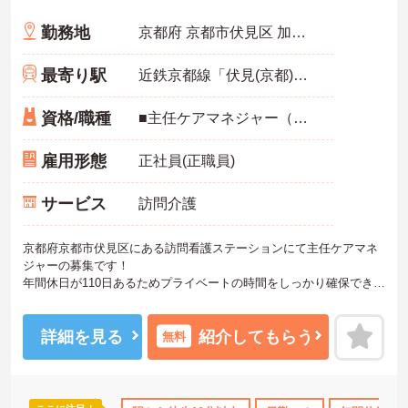
勤務地
京都府 京都市伏見区 加賀屋町731 ノーブル伏見1F
最寄り駅
近鉄京都線「伏見(京都)駅」徒歩6分
資格/職種
■主任ケアマネジャー（主任介護支援専門員） 必須 ■経験必須
雇用形態
正社員(正職員)
サービス
訪問介護
京都府京都市伏見区にある訪問看護ステーションにて主任ケアマネ
ジャーの募集です！
年間休日が110日あるためプライベートの時間をしっかり確保でき、
仕事との両立がしやすい職場です◎
また、最寄駅から徒歩圏内のため、ストレスなく快適に通勤が可能
です！
詳細を見る
紹介してもらう
無料
ご興味のある方には、面接対策ポイントなど、さらに詳細をお話し
いたしますのでお気軽にご相談ください！