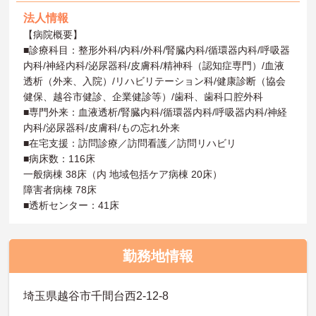
法人情報
【病院概要】
■診療科目：整形外科/内科/外科/腎臓内科/循環器内科/呼吸器
内科/神経内科/泌尿器科/皮膚科/精神科（認知症専門）/血液
透析（外来、入院）/リハビリテーション科/健康診断（協会
健保、越谷市健診、企業健診等）/歯科、歯科口腔外科
■専門外来：血液透析/腎臓内科/循環器内科/呼吸器内科/神経
内科/泌尿器科/皮膚科/もの忘れ外来
■在宅支援：訪問診療／訪問看護／訪問リハビリ
■病床数：116床
一般病棟 38床（内 地域包括ケア病棟 20床）
障害者病棟 78床
■透析センター：41床
勤務地情報
埼玉県越谷市千間台西2-12-8