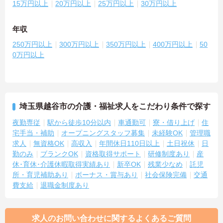
15万円以上
20万円以上
25万円以上
30万円以上
年収
250万円以上
300万円以上
350万円以上
400万円以上
50
0万円以上
埼玉県越谷市の介護・福祉求人をこだわり条件で探す
夜勤専従
駅から徒歩10分以内
車通勤可
寮・借り上げ
住
宅手当・補助
オープニングスタッフ募集
未経験OK
管理職
求人
無資格OK
高収入
年間休日110日以上
土日祝休
日
勤のみ
ブランクOK
資格取得サポート
研修制度あり
産
休･育休･介護休暇取得実績あり
新卒OK
残業少なめ
託児
所・育児補助あり
ボーナス・賞与あり
社会保険完備
交通
費支給
退職金制度あり
求人のお問い合わせに関するよくあるご質問