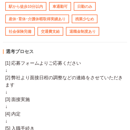
駅から徒歩10分以内
車通勤可
日勤のみ
産休･育休･介護休暇取得実績あり
残業少なめ
社会保険完備
交通費支給
退職金制度あり
選考プロセス
[1] 応募フォームよりご応募ください
↓
[2] 弊社より面接日程の調整などの連絡をさせていただき
ます
↓
[3] 面接実施
↓
[4] 内定
↓
[5] 入職手続き