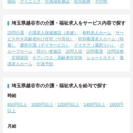
病院
クリニック
介護福祉施設
在宅医療
その他
埼玉県越谷市の介護・福祉求人をサービス内容で探す
訪問介護
介護老人保健施設（老健）
有料老人ホーム
サー
ビス付き高齢者向け住宅（サ高住）
特別養護老人ホーム（特
養）
通所介護（デイサービス）
デイケア（通所リハ）
グ
ループホーム
障がい者施設
訪問入浴
訪問看護
訪問診療
定期巡回
ケアハウス・高齢者住宅地
ショートステイ
養
護老人ホーム
介護予防
埼玉県越谷市の介護・福祉求人を給与で探す
時給
850円以上
1000円以上
1200円以上
1400円以上
1600円
以上
月給