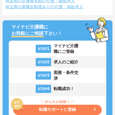
埼玉県の交通費支給の介護・福祉求人
埼玉県の退職金制度ありの介護・福祉求人
マイナビ介護職に
お気軽にご相談
下さい！
マイナビ介護
1
STEP
職にご登録
2
求人のご紹介
STEP
面接・条件交
3
STEP
渉
4
転職成功！
STEP
転職サポートに登録