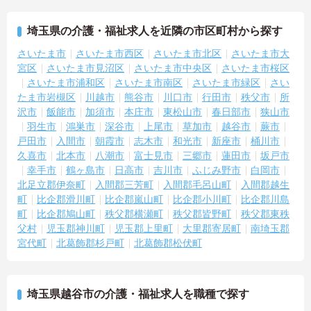
埼玉県の介護・福祉求人を近隣の市区町村から探す
さいたま市
さいたま市西区
さいたま市北区
さいたま市大
宮区
さいたま市見沼区
さいたま市中央区
さいたま市桜区
さいたま市浦和区
さいたま市南区
さいたま市緑区
さい
たま市岩槻区
川越市
熊谷市
川口市
行田市
秩父市
所
沢市
飯能市
加須市
本庄市
東松山市
春日部市
狭山市
羽生市
鴻巣市
深谷市
上尾市
草加市
越谷市
蕨市
戸田市
入間市
朝霞市
志木市
和光市
新座市
桶川市
久喜市
北本市
八潮市
富士見市
三郷市
蓮田市
坂戸市
幸手市
鶴ヶ島市
日高市
吉川市
ふじみ野市
白岡市
北足立郡伊奈町
入間郡三芳町
入間郡毛呂山町
入間郡越生
町
比企郡滑川町
比企郡嵐山町
比企郡小川町
比企郡川島
町
比企郡鳩山町
秩父郡横瀬町
秩父郡皆野町
秩父郡東秩
父村
児玉郡神川町
児玉郡上里町
大里郡寄居町
南埼玉郡
宮代町
北葛飾郡杉戸町
北葛飾郡松伏町
埼玉県越谷市の介護・福祉求人を職種で探す