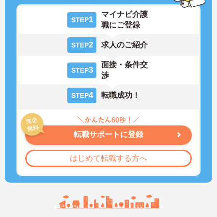
マイナビ介護
1
STEP
職にご登録
2
求人のご紹介
STEP
面接・条件交
3
STEP
渉
4
転職成功！
STEP
転職サポートに登録
はじめて転職する方へ