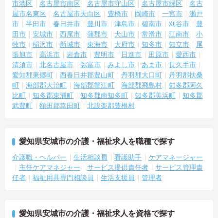
市港区
名古屋市南区
名古屋市守山区
名古屋市緑区
名古
＜残業月7時間以下で身体の負担を軽減！＞
屋市名東区
名古屋市天白区
豊橋市
岡崎市
一宮市
瀬戸
・常勤で働くスタッフの比率が90パーセント以上と高く、急なシフ
市
半田市
春日井市
豊川市
津島市
碧南市
刈谷市
豊
ト変更や無理な長時間勤務が発生しにくい人員体制です
・訪問スケジュールに沿って施設内でのケアを行うため、月平均の
田市
安城市
西尾市
蒲郡市
犬山市
常滑市
江南市
小
残業時間は5時間から7時間程度とかなり少なめに抑えられます
牧市
稲沢市
新城市
東海市
大府市
知多市
知立市
尾
・夜勤明けの翌日は原則としてお休みとなるシフト編成が組まれて
張旭市
高浜市
岩倉市
豊明市
日進市
田原市
愛西市
おり、しっかりと休息を取りながら長期的な就業が可能です
清須市
北名古屋市
弥富市
みよし市
あま市
長久手市
＜評価制度でキャリアアップ＞
愛知郡東郷町
西春日井郡豊山町
丹羽郡大口町
丹羽郡扶桑
・介護福祉士や初任者研修などの資格や実務経験、夜勤回数がしっ
町
海部郡大治町
海部郡蟹江町
海部郡飛島村
知多郡阿久
かりと給与に反映されるためモチベーションを維持できます
比町
知多郡東浦町
知多郡南知多町
知多郡美浜町
知多郡
・年次を問わずリーダーや主任などのマネジメント職へ昇格する事
武豊町
額田郡幸田町
北設楽郡豊根村
例も多数あり、腰を据えて長期的なキャリア形成が可能です
愛知県安城市の介護・福祉求人を職種で探す
介護職・ヘルパー
生活相談員
看護助手
ケアマネージャー
主任ケアマネジャー
サービス提供責任者
サービス管理責
任者
福祉用具専門相談員
生活支援員
管理者
愛知県安城市の介護・福祉求人を資格で探す