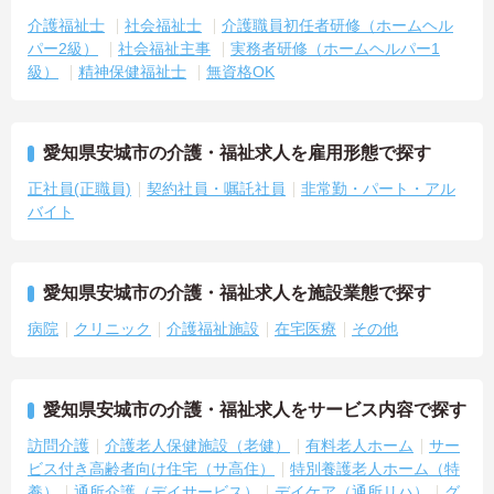
介護福祉士
社会福祉士
介護職員初任者研修（ホームヘル
パー2級）
社会福祉主事
実務者研修（ホームヘルパー1
級）
精神保健福祉士
無資格OK
愛知県安城市の介護・福祉求人を雇用形態で探す
正社員(正職員)
契約社員・嘱託社員
非常勤・パート・アル
バイト
愛知県安城市の介護・福祉求人を施設業態で探す
病院
クリニック
介護福祉施設
在宅医療
その他
愛知県安城市の介護・福祉求人をサービス内容で探す
訪問介護
介護老人保健施設（老健）
有料老人ホーム
サー
ビス付き高齢者向け住宅（サ高住）
特別養護老人ホーム（特
養）
通所介護（デイサービス）
デイケア（通所リハ）
グ