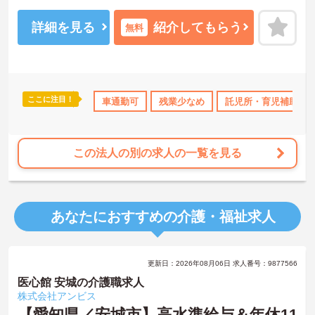
研修や勉強会などスキルアップの為の教育体制も充実です！
賞与の支給実績もあり、モチベーションにもつながります。
詳細を見る
紹介してもらう
無料
ご興味ある方には、面接のポイントなど、さらに詳細をお話致しま
すのでお気軽にご相談ください。
ここに注目！
借り上げ
託児所・育児補助
車通勤可
日勤のみ
残業少なめ
年間休日110日以上
託児所・育児補助
研
この法人の別の求人の一覧を見る
あなたにおすすめの介護・福祉求人
更新日：2026年08月06日 求人番号：9877566
医心館 安城の介護職求人
株式会社アンビス
【愛知県／安城市】高水準給与＆年休11