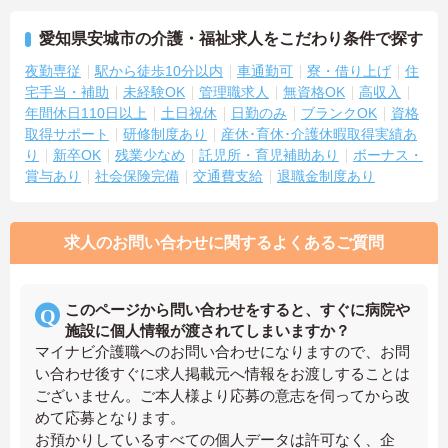
愛知県安城市の介護・福祉求人をこだわり条件で探す
夜勤専従
駅から徒歩10分以内
車通勤可
寮・借り上げ
住
宅手当・補助
未経験OK
管理職求人
無資格OK
高収入
年間休日110日以上
土日祝休
日勤のみ
ブランクOK
資格
取得サポート
研修制度あり
産休･育休･介護休暇取得実績あ
り
新卒OK
残業少なめ
託児所・育児補助あり
ボーナス・
賞与あり
社会保険完備
交通費支給
退職金制度あり
求人のお問い合わせに関するよくあるご質問
このページから問い合わせをすると、すぐに病院や
施設に個人情報が渡されてしまいますか？
マイナビ介護職へのお問い合わせになりますので、お問
い合わせ後すぐに求人掲載元へ情報をお渡しすることは
ございません。ご本人様より応募の意志を伺ってから改
めて応募となります。
お預かりしているすべての個人データは許可なく、企