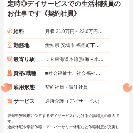
定時◎デイサービスでの生活相談員の
お仕事です《契約社員》
給料
月収 21.0万円～22.6万円程度
勤務地
愛知県 安城市 福釜町下山81番地1
最寄り駅
ＪＲ東海道本線(熱海－米原)「東刈谷駅」バス・車11分
資格/職種
■社会福祉士、社会福祉主事任用、介護福祉士、介護支援専門員いずれか
雇用形態
契約社員・嘱託社員
サービス
通所介護（デイサービス）
愛知県安城市に位置するデイサービスにおける介護職員の求人で
す。
連続休暇や季節休暇、アニバーサリー休暇など休暇制度が充実して
おり、お休みがしっかり取れる環境です！