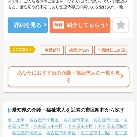
スです。ご入居者様やご家族を「ひとりにはしない」という理念の
もと、慢性期や終末期にあり医療依存度の高い方を受け入れ、地域
医療を支える社会的意義の高い事業を推進しています。現場には看
護師が24時間常駐しています。急変時の対応や医療行為は看護師が
担当するため、初任者研修や実務者研修の方も食事介助や入浴介助
詳細を見る
紹介してもらう
無料
などの生活を支えるケアに専念できる環境です。多職種で情報を共
有し、一人で判断を抱え込まないチーム連携の体制がしっかりと整
っています。働き方の面では、夜勤明けの翌日が原則として公休と
なるほか、月平均の残業時間も5時間から7時間程度とかなり少なめ
ここに注目！
上
ボーナス・賞与あり
車通勤可
社会保険完備
残業少なめ
交通費支給
年間休日110日以上
退職金制
です。常勤スタッフの比率が90パーセントを超えているため急な勤
務変更が発生しにくく、あらかじめ決められた訪問予定表に沿って
規則正しく働けます。入職後は現場スタッフによるお一人おひとり
に合わせた個別のOJT研修が実施されます。eラーニングも導入され
あなたにおすすめの介護・福祉求人の一覧を見
ており、多職種と連携しながら専門性を着実に深めていける環境が
る
用意されています。
★おすすめPOINT★
＜個別ＯＪＴとチーム連携で着実に成長！＞
・入職後はお一人おひとりの習熟度に合わせた個別のＯＪＴ研修を
愛知県の介護・福祉求人を近隣の市区町村から探す
実施し、ｅラーニングを用いた学習の機会も提供されます
・施設内には看護師が24時間常駐しており、急変時の対応や専門的
名古屋市
名古屋市千種区
名古屋市東区
名古屋市北区
名
な医療処置は看護師が担当するため負担が減ります
古屋市西区
名古屋市中村区
名古屋市中区
名古屋市昭和区
・介護スタッフと看護スタッフの比率が1対1で相談しやすく、初任
名古屋市瑞穂区
名古屋市熱田区
名古屋市中川区
名古屋
者研修や実務者研修からでも着実に専門性を高められます