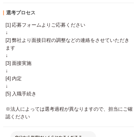
選考プロセス
[1] 応募フォームよりご応募ください
↓
[2] 弊社より面接日程の調整などの連絡をさせていただき
ます
↓
[3] 面接実施
↓
[4] 内定
↓
[5] 入職手続き
※法人によっては選考過程が異なりますので、担当にご確
認ください