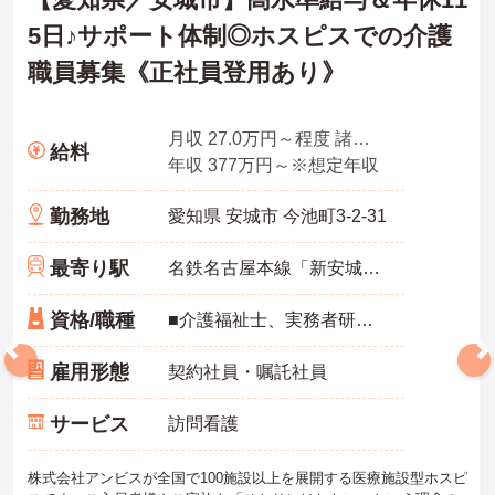
5日♪サポート体制◎ホスピスでの介護
職員募集《正社員登用あり》
月収 27.0万円～程度 諸手当込・夜勤4回/月想定
給料
年収 377万円～※想定年収
勤務地
愛知県 安城市 今池町3-2-31
最寄り駅
名鉄名古屋本線「新安城駅」徒歩14分
資格/職種
■介護福祉士、実務者研修、初任者研修 いずれか ※特養、老健、病院、有老などの実務経験1年以上ある方 ※身体介護の経験年以上ある方、機械浴の使用の経験のある方歓迎
雇用形態
契約社員・嘱託社員
サービス
訪問看護
株式会社アンビスが全国で100施設以上を展開する医療施設型ホスピ