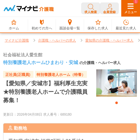
0
1
求人検索
会員登録
メニュー
ホーム
初めての方へ
面談会場一覧
保存した求人
最近見た求人
マイナビ介護職
介護職・ヘルパーの求人
愛知県の介護職・ヘルパー求人
社会福祉法人愛生館
特別養護老人ホームひまわり・安城
の介護職・ヘルパー求人
正社員(正職員)
特別養護老人ホーム（特養）
【愛知県／安城市】福利厚生充実
★特別養護老人ホームで介護職員
募集！
更新日：2026年04月08日 求人番号：689180
勤務地