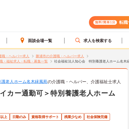
転職
無料!簡単1分
面談会場一覧
求人を検索する
護職・ヘルパー求人
勝浦市の介護職・ヘルパー求人
職・福祉求人・転職・募集一覧
社会福祉法人知心会 特別養護老人ホーム名木
養護老人ホーム名木緑風苑
の介護職・ヘルパー、介護福祉士求人
イカー通勤可＞特別養護老人ホーム
日以上
日勤のみ
資格取得サポート
残業少なめ
社会保険完備