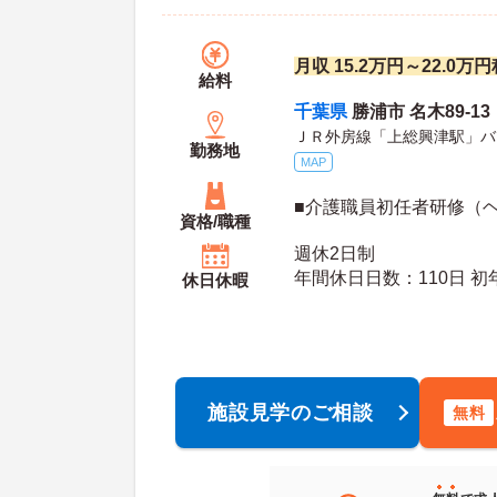
月収 15.2万円～22.0万
給料
千葉県
勝浦市 名木89-13
ＪＲ外房線「上総興津駅」バ
勤務地
MAP
■介護職員初任者研修（
資格/職種
週休2日制
年間休日日数：110日 初年度有給日数：10日 最
休日休暇
大有給日数：20日
施設見学のご相談
無料