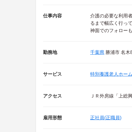
仕事内容
介護の必要な利用
るまで幅広く行っ
神面でのフォロー
勤務地
千葉県
勝浦市 名木89
サービス
特別養護老人ホー
アクセス
ＪＲ外房線「上総興
雇用形態
正社員(正職員)