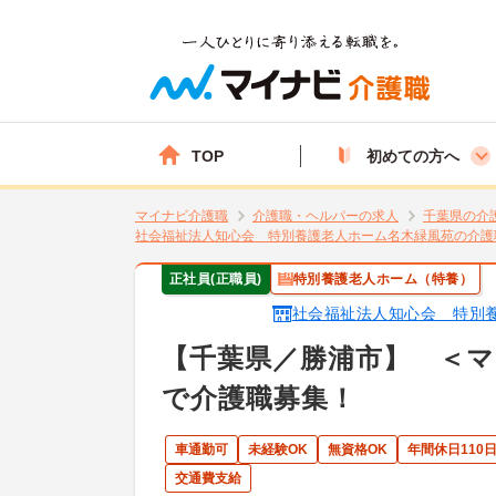
TOP
初めての方へ
マイナビ介護職
介護職・ヘルパーの求人
千葉県の介
社会福祉法人知心会 特別養護老人ホーム名木緑風苑の介護
正社員(正職員)
特別養護老人ホーム（特養）
社会福祉法人知心会 特別
【千葉県／勝浦市】 ＜マ
で介護職募集！
車通勤可
未経験OK
無資格OK
年間休日110
交通費支給