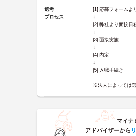
選考
[1] 応募フォーム
プロセス
↓
[2] 弊社より面
↓
[3] 面接実施
↓
[4] 内定
↓
[5] 入職手続き
※法人によっては
マイナ
アドバイザーから