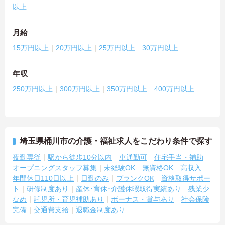
以上
月給
15万円以上
20万円以上
25万円以上
30万円以上
年収
250万円以上
300万円以上
350万円以上
400万円以上
埼玉県桶川市の介護・福祉求人をこだわり条件で探す
夜勤専従
駅から徒歩10分以内
車通勤可
住宅手当・補助
オープニングスタッフ募集
未経験OK
無資格OK
高収入
年間休日110日以上
日勤のみ
ブランクOK
資格取得サポー
ト
研修制度あり
産休･育休･介護休暇取得実績あり
残業少
なめ
託児所・育児補助あり
ボーナス・賞与あり
社会保険
完備
交通費支給
退職金制度あり