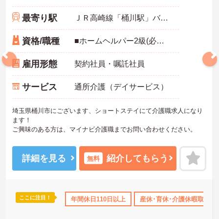
最寄り駅
ＪＲ高崎線「桶川駅」バス・車5分
資格/職種
■ホームヘルパー2級(必須) ■介護職員初任者研修修了者(必須)
雇用形態
契約社員・嘱託社員
サービス
通所介護（デイサービス）
埼玉県桶川市にございます、ショートステイにて介護職求人になり
ます！
ご興味のある方は、マイナビ介護職までお問い合わせください。
詳細を見る
紹介してもらう
無料
ここに注目！
なめ
無資格OK
年間休日110日以上
年間休日110日以上
研修制度あり
産休･育休･介護休暇取得実
ボーナス・