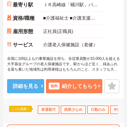
最寄り駅
ＪＲ高崎線「桶川駅」バス・車10分
資格/職種
■介護福祉士 ■介護支援専門員 ■社会福祉主事 ■社会福祉士 以上の資格のいずれかをお持ちの方 ■普通自動車免許 ※未経験可／ブランク可 ※人柄重視の採用を考えています ブランクのある方！経験の浅い方でもしっかりした研修がありますので安心！
雇用形態
正社員(正職員)
サービス
介護老人保健施設（老健）
全国に100以上もの事業施設を持ち、全従業員数が10,000人を超える
大手葵会グループの老人保健施設です。駅からほど近く、緑あふれ
る落ち着いた地域性は利用者様はもちろんのこと、スタッフも大変
過ごしやすい職場環境です経験の浅い方でも充実した研修制度を受
けて就業して頂けます。初めての方も安心して働いて頂ける環境を
整えていますのでご興味のある方はお気軽にお問い合わせ下さいま
詳細を見る
紹介してもらう
無料
せ。
ここに注目！
車通勤可
残業少なめ
日勤のみ
年間休日