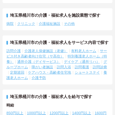
埼玉県桶川市の介護・福祉求人を施設業態で探す
病院
クリニック
介護福祉施設
その他
埼玉県桶川市の介護・福祉求人をサービス内容で探す
訪問介護
介護老人保健施設（老健）
有料老人ホーム
サー
ビス付き高齢者向け住宅（サ高住）
特別養護老人ホーム（特
養）
通所介護（デイサービス）
デイケア（通所リハ）
グ
ループホーム
障がい者施設
訪問入浴
訪問看護
訪問診療
定期巡回
ケアハウス・高齢者住宅地
ショートステイ
養
護老人ホーム
介護予防
埼玉県桶川市の介護・福祉求人を給与で探す
時給
850円以上
1000円以上
1200円以上
1400円以上
1600円