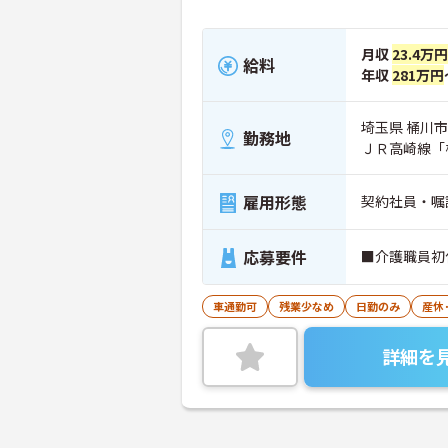
月収
23.4万円
給料
年収
281万円
埼玉県 桶川市 
勤務地
ＪＲ高崎線「
雇用形態
契約社員・嘱
応募要件
■介護職員初
車通勤可
残業少なめ
日勤のみ
産休
詳細を