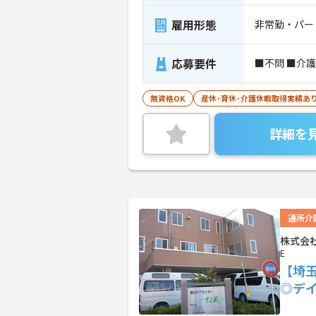
雇用形態
非常勤・パー
応募要件
■不問 ■介
無資格OK
産休･育休･介護休暇取得実績あ
詳細を
通所介
株式会社
E
【埼
◎デ