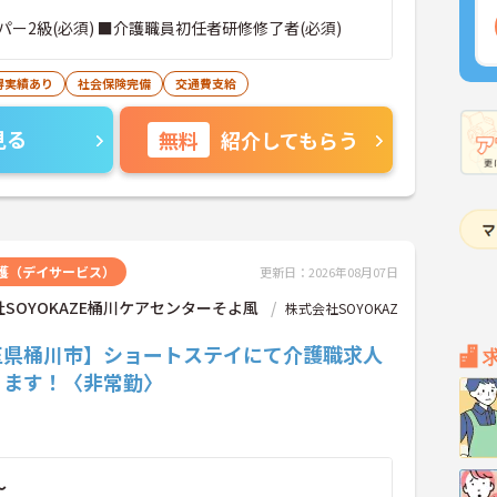
ー2級(必須) ■介護職員初任者研修修了者(必須)
得実績あり
社会保険完備
交通費支給
見る
無料
紹介してもらう
護（デイサービス）
更新日：2026年08月07日
SOYOKAZE桶川ケアセンターそよ風
株式会社SOYOKAZ
玉県桶川市】ショートステイにて介護職求人
ります！〈非常勤〉
～