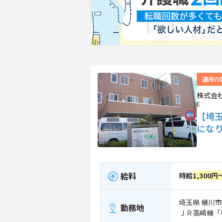
通所介
株式会社
E
【埼
にな
給料
時給
1,300円
埼玉県 桶川市 
勤務地
ＪＲ高崎線「