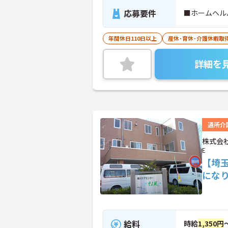
応募要件
■ホームヘルパ
年間休日110日以上
産休･育休･介護休暇取
詳細を
通所介
株式会社
E
【埼
にな
給料
時給
1,350円