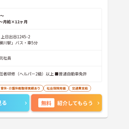
～
～月給×12ヶ月
上日出谷1245-2
桶川駅」バス・車5分
託社員
任者研修（ヘルパー2級）以上 ■普通自動車免許
･育休･介護休暇取得実績あり
社会保険完備
交通費支給
見る
無料
紹介してもらう