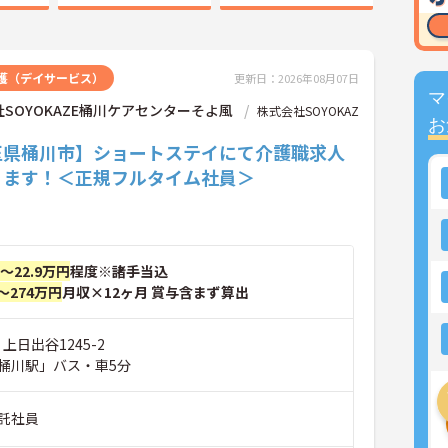
護（デイサービス）
更新日：2026年08月07日
マ
SOYOKAZE桶川ケアセンターそよ風
株式会社SOYOKAZ
お
玉県桶川市】ショートステイにて介護職求人
ります！＜正規フルタイム社員＞
円～22.9万円
程度※諸手当込
～274万円
月収×12ヶ月 賞与含まず算出
上日出谷1245-2
桶川駅」バス・車5分
託社員