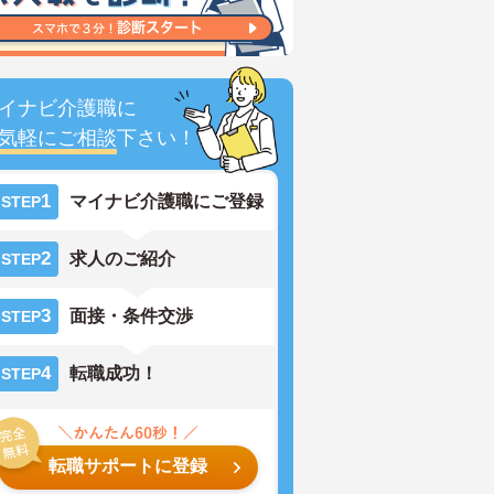
イナビ介護職に
気軽にご相談
下さい！
1
マイナビ介護職にご登録
STEP
2
求人のご紹介
STEP
3
面接・条件交渉
STEP
4
転職成功！
STEP
転職サポートに登録