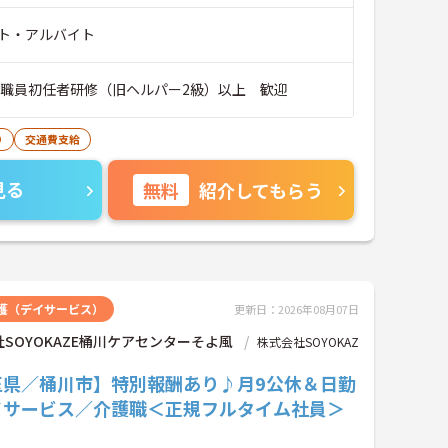
ト・アルバイト
護職員初任者研修（旧ヘルパー2級）以上 歓迎
り
交通費支給
見る
無料
紹介してもらう
護（デイサービス）
更新日：2026年08月07日
SOYOKAZE桶川ケアセンターそよ風
株式会社SOYOKAZ
玉県／桶川市】特別報酬あり♪月9公休＆日勤
イサービス／介護職＜正規フルタイム社員＞