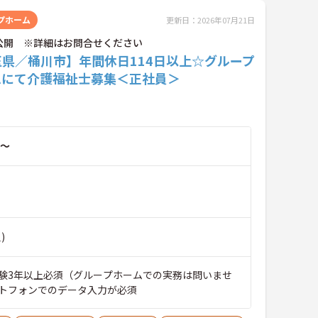
プホーム
更新日：2026年07月21日
公開 ※詳細はお問合せください
玉県／桶川市】年間休日114日以上☆グループ
ムにて介護福祉士募集＜正社員＞
～
)
験3年以上必須（グループホームでの実務は問いませ
トフォンでのデータ入力が必須