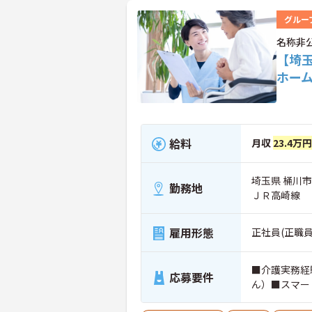
グルー
名称非
【埼
ホー
給料
月収
23.4万円
埼玉県 桶川市
勤務地
ＪＲ高崎線
雇用形態
正社員(正職員
■介護実務経
応募要件
ん）■スマー