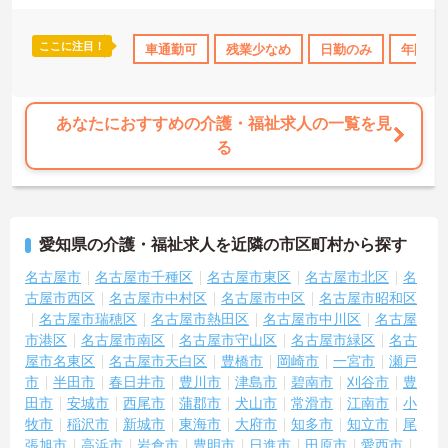
＜チームで連携しながらのお仕事＞一人ひとりが主体性をもって働
くことを大切にしながらも、苦手分野は互いで補い合うなど、チー
ムとしてしっかりと連携を取りながら日々の業務に努められていま
ここに注目！
休日110日以上
ボーナス・賞与あり
車通勤可
残業少なめ
社会保険完備
日勤のみ
交通費支給
年間休日
す。
ご興味のある方には、面接対策ポイント等、さらに詳細をお話しし
ますのでお気軽にご相談ください！
あなたにおすすめの介護・福祉求人の一覧を見
る
愛知県の介護・福祉求人を近隣の市区町村から探す
名古屋市
名古屋市千種区
名古屋市東区
名古屋市北区
名
古屋市西区
名古屋市中村区
名古屋市中区
名古屋市昭和区
名古屋市瑞穂区
名古屋市熱田区
名古屋市中川区
名古屋
市港区
名古屋市南区
名古屋市守山区
名古屋市緑区
名古
屋市名東区
名古屋市天白区
豊橋市
岡崎市
一宮市
瀬戸
市
半田市
春日井市
豊川市
津島市
碧南市
刈谷市
豊
田市
安城市
西尾市
蒲郡市
犬山市
常滑市
江南市
小
牧市
稲沢市
新城市
東海市
大府市
知多市
知立市
尾
張旭市
高浜市
岩倉市
豊明市
日進市
田原市
愛西市