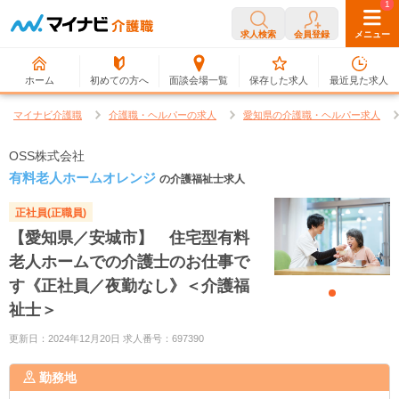
0
1
求人検索
会員登録
メニュー
ホーム
初めての方へ
面談会場一覧
保存した求人
最近見た求人
マイナビ介護職
介護職・ヘルパーの求人
愛知県の介護職・ヘルパー求人
OSS株式会社
有料老人ホームオレンジ
の介護福祉士求人
正社員(正職員)
【愛知県／安城市】 住宅型有料
老人ホームでの介護士のお仕事で
す《正社員／夜勤なし》＜介護福
祉士＞
更新日：2024年12月20日 求人番号：697390
勤務地