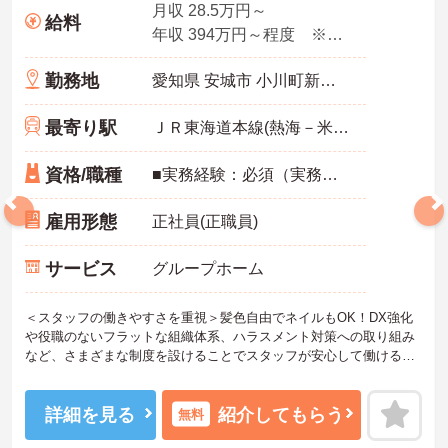
月収 28.5万円～
給料
年収 394万円～程度 ※想定年収
勤務地
愛知県 安城市 小川町新田山21-11
最寄り駅
ＪＲ東海道本線(熱海－米原)「安城駅」バス・車15分
資格/職種
■実務経験：必須（実務経験3年以上）
雇用形態
正社員(正職員)
サービス
グループホーム
＜スタッフの働きやすさを重視＞髪色自由でネイルもOK！DX強化
や役職のないフラットな組織体系、ハラスメント対策への取り組み
など、さまざまな制度を設けることでスタッフが安心して働ける環
境づくりに取り組まれています。
＜ライフスタイルに合わせた勤務形態＞夜勤ありのシフト常勤、日
勤専従、夜勤専従といったさまざまな働き方が設定されている法人
詳細を見る
紹介してもらう
無料
です。