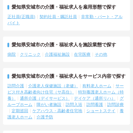
愛知県安城市の介護・福祉求人を雇用形態で探す
正社員(正職員)
契約社員・嘱託社員
非常勤・パート・アル
バイト
愛知県安城市の介護・福祉求人を施設業態で探す
病院
クリニック
介護福祉施設
在宅医療
その他
愛知県安城市の介護・福祉求人をサービス内容で探す
訪問介護
介護老人保健施設（老健）
有料老人ホーム
サー
ビス付き高齢者向け住宅（サ高住）
特別養護老人ホーム（特
養）
通所介護（デイサービス）
デイケア（通所リハ）
グ
ループホーム
障がい者施設
訪問入浴
訪問看護
訪問診療
定期巡回
ケアハウス・高齢者住宅地
ショートステイ
養
護老人ホーム
介護予防