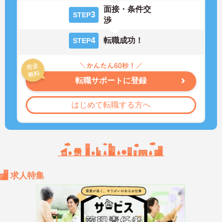
面接・条件交
3
STEP
渉
4
転職成功！
STEP
転職サポートに登録
はじめて転職する方へ
求人特集