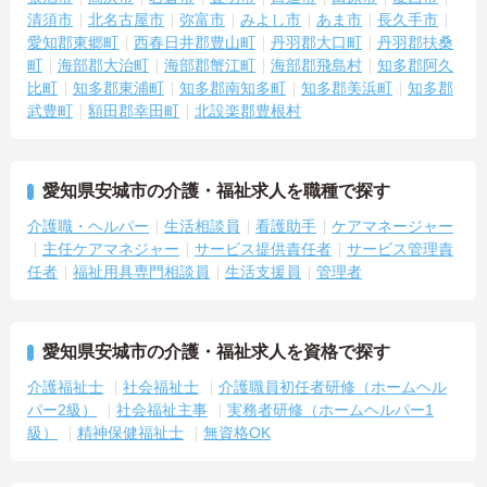
清須市
北名古屋市
弥富市
みよし市
あま市
長久手市
愛知郡東郷町
西春日井郡豊山町
丹羽郡大口町
丹羽郡扶桑
町
海部郡大治町
海部郡蟹江町
海部郡飛島村
知多郡阿久
比町
知多郡東浦町
知多郡南知多町
知多郡美浜町
知多郡
武豊町
額田郡幸田町
北設楽郡豊根村
愛知県安城市の介護・福祉求人を職種で探す
介護職・ヘルパー
生活相談員
看護助手
ケアマネージャー
主任ケアマネジャー
サービス提供責任者
サービス管理責
任者
福祉用具専門相談員
生活支援員
管理者
愛知県安城市の介護・福祉求人を資格で探す
介護福祉士
社会福祉士
介護職員初任者研修（ホームヘル
パー2級）
社会福祉主事
実務者研修（ホームヘルパー1
級）
精神保健福祉士
無資格OK