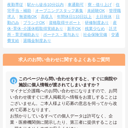
夜勤専従
駅から徒歩10分以内
車通勤可
寮・借り上げ
住
宅手当・補助
オープニングスタッフ募集
未経験OK
管理職
求人
無資格OK
高収入
年間休日110日以上
土日祝休
日
勤のみ
ブランクOK
資格取得サポート
研修制度あり
産
休･育休･介護休暇取得実績あり
新卒OK
残業少なめ
託児
所・育児補助あり
ボーナス・賞与あり
社会保険完備
交通
費支給
退職金制度あり
求人のお問い合わせに関するよくあるご質問
このページから問い合わせをすると、すぐに病院や
施設に個人情報が渡されてしまいますか？
マイナビ介護職へのお問い合わせになりますので、お問
い合わせ後すぐに求人掲載元へ情報をお渡しすることは
ございません。ご本人様より応募の意志を伺ってから改
めて応募となります。
お預かりしているすべての個人データは許可なく、企
業・医療機関側に開示したり、第三者に提供することは