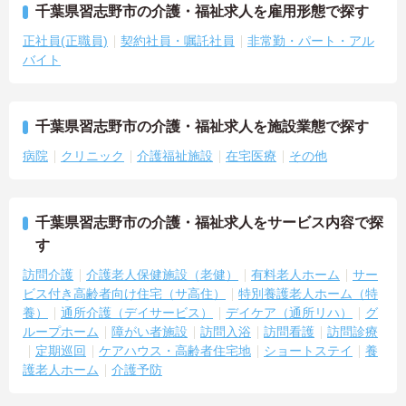
千葉県習志野市の介護・福祉求人を雇用形態で探す
正社員(正職員)
契約社員・嘱託社員
非常勤・パート・アル
バイト
千葉県習志野市の介護・福祉求人を施設業態で探す
病院
クリニック
介護福祉施設
在宅医療
その他
千葉県習志野市の介護・福祉求人をサービス内容で探
す
訪問介護
介護老人保健施設（老健）
有料老人ホーム
サー
ビス付き高齢者向け住宅（サ高住）
特別養護老人ホーム（特
養）
通所介護（デイサービス）
デイケア（通所リハ）
グ
ループホーム
障がい者施設
訪問入浴
訪問看護
訪問診療
定期巡回
ケアハウス・高齢者住宅地
ショートステイ
養
護老人ホーム
介護予防