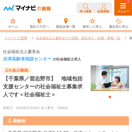
0
1
求人検索
会員登録
メニュー
ホーム
初めての方へ
面談会場一覧
保存した求人
最近見た求人
マイナビ介護職
社会福祉法人慶美会の介護職・福祉求人・転職・募集一覧
社会福祉法人慶美会
谷津高齢者相談センター
の社会福祉士求人
正社員(正職員)
【千葉県／習志野市】 地域包括
支援センターの社会福祉士募集求
人です＜社会福祉士＞
更新日：2026年01月06日 求人番号：704810
勤務地