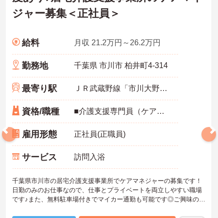
ジャー募集＜正社員＞
給料
月収 21.2万円～26.2万円
勤務地
千葉県 市川市 柏井町4‐314
最寄り駅
ＪＲ武蔵野線「市川大野駅」バス・車8分
資格/職種
■介護支援専門員（ケアマネジャー）必須 ■普通自動車運転免許必須
雇用形態
正社員(正職員)
サービス
訪問入浴
千葉県市川市の居宅介護支援事業所でケアマネジャーの募集です！
日勤のみのお仕事なので、仕事とプライベートを両立しやすい職場
です♪また、無料駐車場付きでマイカー通勤も可能です◎ご興味のあ
る方は、面接ポイントをお伝えしますので、お気軽にご連絡くださ
い。