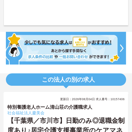
この法人の別の求人
更新日：2026年08月04日 求人番号：10157406
特別養護老人ホーム清山荘の介護職求人
社会福祉法人慶美会
【千葉県／市川市】日勤のみ◎退職金制
度あり♪居宅介護支援事業所のケアマネ