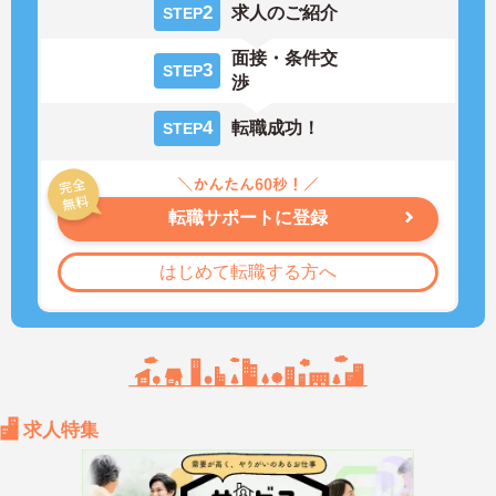
2
求人のご紹介
STEP
面接・条件交
3
STEP
渉
4
転職成功！
STEP
転職サポートに登録
はじめて転職する方へ
求人特集