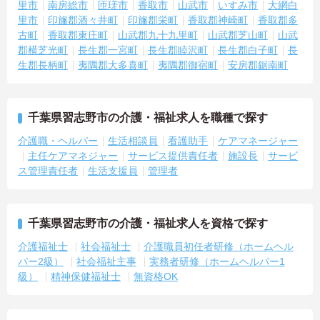
里市
南房総市
匝瑳市
香取市
山武市
いすみ市
大網白
里市
印旛郡酒々井町
印旛郡栄町
香取郡神崎町
香取郡多
古町
香取郡東庄町
山武郡九十九里町
山武郡芝山町
山武
郡横芝光町
長生郡一宮町
長生郡睦沢町
長生郡白子町
長
生郡長柄町
夷隅郡大多喜町
夷隅郡御宿町
安房郡鋸南町
千葉県習志野市の介護・福祉求人を職種で探す
介護職・ヘルパー
生活相談員
看護助手
ケアマネージャー
主任ケアマネジャー
サービス提供責任者
施設長
サービ
ス管理責任者
生活支援員
管理者
千葉県習志野市の介護・福祉求人を資格で探す
介護福祉士
社会福祉士
介護職員初任者研修（ホームヘル
パー2級）
社会福祉主事
実務者研修（ホームヘルパー1
級）
精神保健福祉士
無資格OK