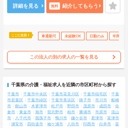
詳細を見る
紹介してもらう
無料
ここに注目！
休日110日以上
ブランクOK
車通勤可
資格取得サポート
未経験OK
日勤のみ
研修制度あり
年間休日
この法人の別の求人の一覧を見る
千葉県の介護・福祉求人を近隣の市区町村から探す
千葉市
千葉市中央区
千葉市花見川区
千葉市稲毛区
千葉
市若葉区
千葉市緑区
千葉市美浜区
銚子市
市川市
船橋
市
館山市
木更津市
松戸市
野田市
茂原市
成田市
佐
倉市
東金市
旭市
習志野市
柏市
勝浦市
市原市
流山
市
八千代市
我孫子市
鴨川市
鎌ケ谷市
君津市
富津市
浦安市
四街道市
袖ケ浦市
八街市
印西市
白井市
富