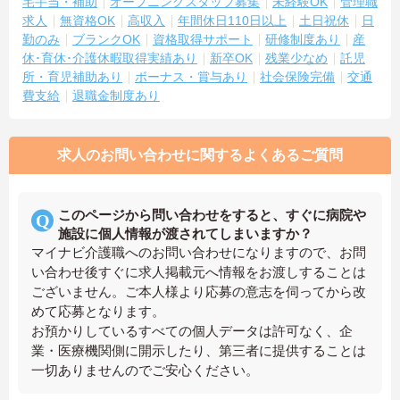
宅手当・補助
オープニングスタッフ募集
未経験OK
管理職
求人
無資格OK
高収入
年間休日110日以上
土日祝休
日
勤のみ
ブランクOK
資格取得サポート
研修制度あり
産
休･育休･介護休暇取得実績あり
新卒OK
残業少なめ
託児
所・育児補助あり
ボーナス・賞与あり
社会保険完備
交通
費支給
退職金制度あり
求人のお問い合わせに関するよくあるご質問
このページから問い合わせをすると、すぐに病院や
施設に個人情報が渡されてしまいますか？
マイナビ介護職へのお問い合わせになりますので、お問
い合わせ後すぐに求人掲載元へ情報をお渡しすることは
ございません。ご本人様より応募の意志を伺ってから改
めて応募となります。
お預かりしているすべての個人データは許可なく、企
業・医療機関側に開示したり、第三者に提供することは
一切ありませんのでご安心ください。