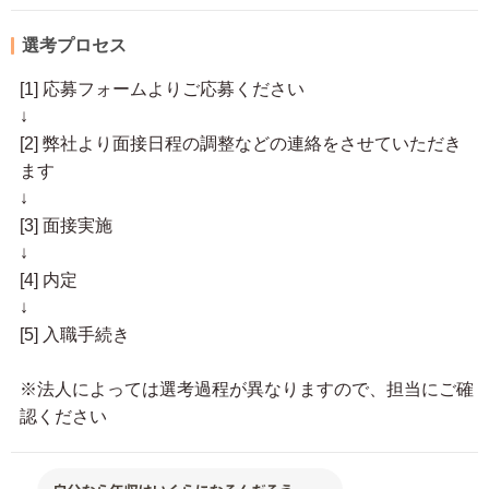
選考プロセス
[1] 応募フォームよりご応募ください
↓
[2] 弊社より面接日程の調整などの連絡をさせていただき
ます
↓
[3] 面接実施
↓
[4] 内定
↓
[5] 入職手続き
※法人によっては選考過程が異なりますので、担当にご確
認ください