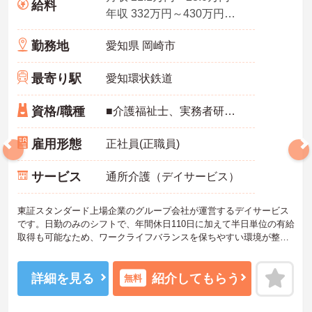
給料
年収 332万円～430万円程度 月給＋想定時間外手当＋賞与2回／年を含む
勤務地
愛知県 岡崎市
最寄り駅
愛知環状鉄道
資格/職種
■介護福祉士、実務者研修、介護職員基礎研修（ヘルパー1級）、介護職員初任者研修（ヘルパー2級）修了 ※いずれかの資格をお持ちの方 ■普通自動車免許（AT限定可）がある方は尚歓迎 ■経験不問（デイサービス未経験者可）
雇用形態
正社員(正職員)
サービス
通所介護（デイサービス）
東証スタンダード上場企業のグループ会社が運営するデイサービス
です。日勤のみのシフトで、年間休日110日に加えて半日単位の有給
取得も可能なため、ワークライフバランスを保ちやすい環境が整っ
ています。業務面では、浴室のリフト設備導入や安全装備付きの送
迎車など、身体的・精神的な負担を軽減する設備が充実していま
す。お子様の成長に合わせて最大130万円が支給されるライフイベン
詳細を見る
紹介してもらう
無料
ト手当や、退職金制度、65歳定年制など、大手グループならではの
手厚い福利厚生も大きな魅力です。また、独自の社内認定資格制度