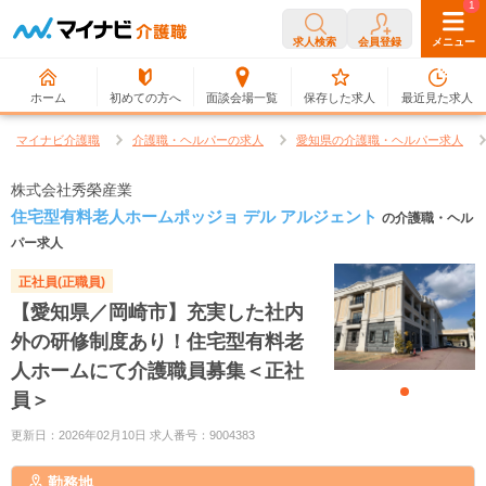
0
1
求人検索
会員登録
メニュー
ホーム
初めての方へ
面談会場一覧
保存した求人
最近見た求人
マイナビ介護職
介護職・ヘルパーの求人
愛知県の介護職・ヘルパー求人
株式会社秀榮産業
住宅型有料老人ホームポッジョ デル アルジェント
の介護職・ヘル
パー求人
正社員(正職員)
【愛知県／岡崎市】充実した社内
外の研修制度あり！住宅型有料老
人ホームにて介護職員募集＜正社
員＞
更新日：2026年02月10日 求人番号：9004383
勤務地