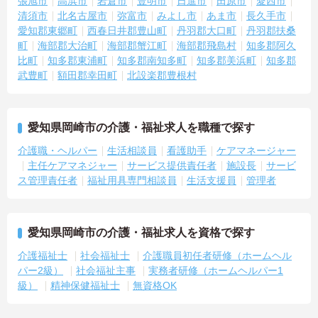
張旭市
高浜市
岩倉市
豊明市
日進市
田原市
愛西市
ります
清須市
北名古屋市
弥富市
みよし市
あま市
長久手市
・入社後のOJTや毎月のコンディションチェックなどサポートが手
愛知郡東郷町
西春日井郡豊山町
丹羽郡大口町
丹羽郡扶桑
厚いです
町
海部郡大治町
海部郡蟹江町
海部郡飛島村
知多郡阿久
比町
知多郡東浦町
知多郡南知多町
知多郡美浜町
知多郡
武豊町
額田郡幸田町
北設楽郡豊根村
愛知県岡崎市の介護・福祉求人を職種で探す
介護職・ヘルパー
生活相談員
看護助手
ケアマネージャー
主任ケアマネジャー
サービス提供責任者
施設長
サービ
ス管理責任者
福祉用具専門相談員
生活支援員
管理者
愛知県岡崎市の介護・福祉求人を資格で探す
介護福祉士
社会福祉士
介護職員初任者研修（ホームヘル
パー2級）
社会福祉主事
実務者研修（ホームヘルパー1
級）
精神保健福祉士
無資格OK