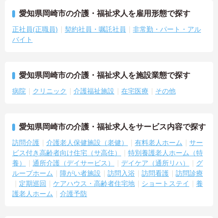
愛知県岡崎市の介護・福祉求人を雇用形態で探す
正社員(正職員)
契約社員・嘱託社員
非常勤・パート・アル
バイト
愛知県岡崎市の介護・福祉求人を施設業態で探す
病院
クリニック
介護福祉施設
在宅医療
その他
愛知県岡崎市の介護・福祉求人をサービス内容で探す
訪問介護
介護老人保健施設（老健）
有料老人ホーム
サー
ビス付き高齢者向け住宅（サ高住）
特別養護老人ホーム（特
養）
通所介護（デイサービス）
デイケア（通所リハ）
グ
ループホーム
障がい者施設
訪問入浴
訪問看護
訪問診療
定期巡回
ケアハウス・高齢者住宅地
ショートステイ
養
護老人ホーム
介護予防