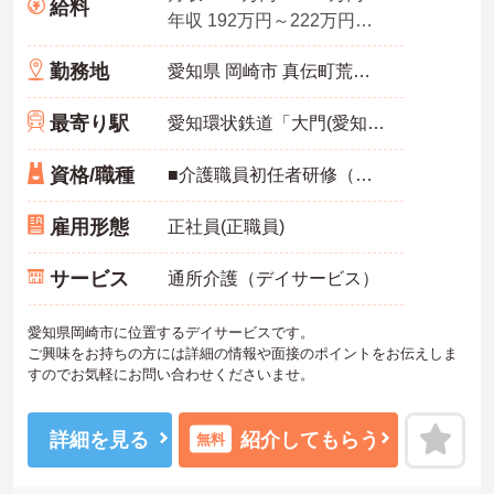
給料
年収 192万円～222万円程度 諸手当込 別途賞与
勤務地
愛知県 岡崎市 真伝町荒戸21番地5
最寄り駅
愛知環状鉄道「大門(愛知)駅」バス・車8分
資格/職種
■介護職員初任者研修（ヘルパー2級）以上 ■普通自動車免許
雇用形態
正社員(正職員)
サービス
通所介護（デイサービス）
愛知県岡崎市に位置するデイサービスです。
ご興味をお持ちの方には詳細の情報や面接のポイントをお伝えしま
すのでお気軽にお問い合わせくださいませ。
詳細を見る
紹介してもらう
無料