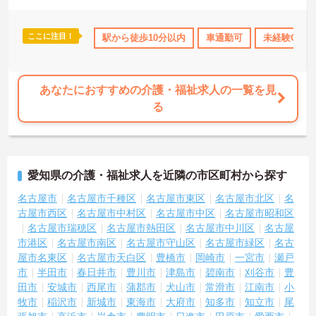
や明確な人事評価基準が設けられており、経験を活かして将来的に
は副所長や所長へのステップアップも目指せます。入社後のOJTや
毎月のコンディションチェックなどフォロー体制も手厚く、腰を据
ここに注目！
休日110日以上
資格取得サポート
駅から徒歩10分以内
研修制度あり
車通勤可
産休･育休･介
未経験OK
えて長く活躍していただけます。
★おすすめPOINT★
【上場グループの手厚い待遇と福利厚生】
あなたにおすすめの介護・福祉求人の一覧を見
・お子様の成長に合わせて最大130万円のライフイベント手当があり
る
ます
・退職金制度や65歳定年制など長期就業を支える制度が充実してい
ます
・賞与年2回の支給があり昇給や各種手当などの条件面が整っていま
す
愛知県の介護・福祉求人を近隣の市区町村から探す
【身体負担を抑えた安心の就業環境】
名古屋市
名古屋市千種区
名古屋市東区
名古屋市北区
名
・夜勤のないデイサービスで生活リズムを崩さずに勤務できます
古屋市西区
名古屋市中村区
名古屋市中区
名古屋市昭和区
・浴室にはリフト設備が完備されており身体への負担を軽減してい
名古屋市瑞穂区
名古屋市熱田区
名古屋市中川区
名古屋
ます
市港区
名古屋市南区
名古屋市守山区
名古屋市緑区
名古
・送迎車両には衝突防止装置やカーナビが搭載されており運転も安
屋市名東区
名古屋市天白区
豊橋市
岡崎市
一宮市
瀬戸
心です
市
半田市
春日井市
豊川市
津島市
碧南市
刈谷市
豊
【明確な評価制度と手厚いサポート体制】
田市
安城市
西尾市
蒲郡市
犬山市
常滑市
江南市
小
・独自の社内認定資格制度がありスキルアップが評価に直結します
牧市
稲沢市
新城市
東海市
大府市
知多市
知立市
尾
・明確な人事評価基準に基づき副所長や所長へのキャリアパスがあ