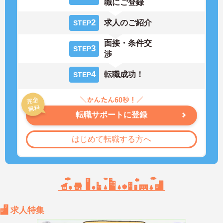
職にご登録
2
求人のご紹介
STEP
面接・条件交
3
STEP
渉
4
転職成功！
STEP
転職サポートに登録
はじめて転職する方へ
求人特集