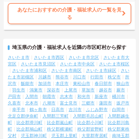
あなたにおすすめの介護・福祉求人の一覧を見
る
埼玉県の介護・福祉求人を近隣の市区町村から探す
さいたま市
さいたま市西区
さいたま市北区
さいたま市大
宮区
さいたま市見沼区
さいたま市中央区
さいたま市桜区
さいたま市浦和区
さいたま市南区
さいたま市緑区
さい
たま市岩槻区
川越市
熊谷市
川口市
行田市
秩父市
所
沢市
飯能市
加須市
本庄市
東松山市
春日部市
狭山市
羽生市
鴻巣市
深谷市
上尾市
草加市
越谷市
蕨市
戸田市
入間市
朝霞市
志木市
和光市
新座市
桶川市
久喜市
北本市
八潮市
富士見市
三郷市
蓮田市
坂戸市
幸手市
鶴ヶ島市
日高市
吉川市
ふじみ野市
白岡市
北足立郡伊奈町
入間郡三芳町
入間郡毛呂山町
入間郡越生
町
比企郡滑川町
比企郡嵐山町
比企郡小川町
比企郡川島
町
比企郡鳩山町
秩父郡横瀬町
秩父郡皆野町
秩父郡東秩
父村
児玉郡神川町
児玉郡上里町
大里郡寄居町
南埼玉郡