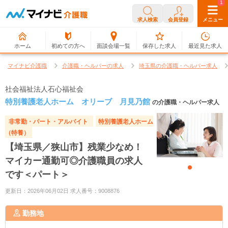
0
1
求人検索
会員登録
メニュー
ホーム
初めての方へ
面談会場一覧
保存した求人
最近見た求人
マイナビ介護職
介護職・ヘルパーの求人
埼玉県の介護職・ヘルパー求人
社会福祉法人石心福祉会
特別養護老人ホーム オリーブ 月見乃館
の介護職・ヘルパー求人
非常勤・パート・アルバイト
特別養護老人ホーム
（特養）
【埼玉県／狭山市】残業少なめ！
マイカー通勤可◎介護職員の求人
です＜パート＞
更新日：2026年06月02日 求人番号：9008876
勤務地