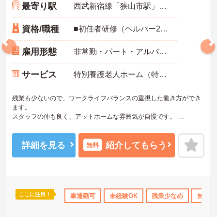
最寄り駅
西武新宿線「狭山市駅」バス・車15分
資格/職種
■初任者研修（ヘルパー2級）以上あれば尚可※資格不問、未経験可
雇用形態
非常勤・パート・アルバイト
サービス
特別養護老人ホーム（特養）
残業も少ないので、ワークライフバランスの重視した働き方ができ
ます。
スタッフの仲も良く、アットホームな雰囲気が自慢です。
ご興味ある方には、面接対策ポイントなど、詳細をお話しいたしま
すのでお気軽にご相談ください。
詳細を見る
紹介してもらう
無料
ここに注目！
資格OK
ブランクOK
車通勤可
交通費支給
未経験OK
残業少なめ
無資格