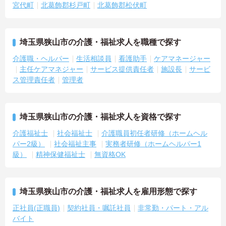
宮代町
北葛飾郡杉戸町
北葛飾郡松伏町
埼玉県狭山市の介護・福祉求人を職種で探す
介護職・ヘルパー
生活相談員
看護助手
ケアマネージャー
主任ケアマネジャー
サービス提供責任者
施設長
サービ
ス管理責任者
管理者
埼玉県狭山市の介護・福祉求人を資格で探す
介護福祉士
社会福祉士
介護職員初任者研修（ホームヘル
パー2級）
社会福祉主事
実務者研修（ホームヘルパー1
級）
精神保健福祉士
無資格OK
埼玉県狭山市の介護・福祉求人を雇用形態で探す
正社員(正職員)
契約社員・嘱託社員
非常勤・パート・アル
バイト