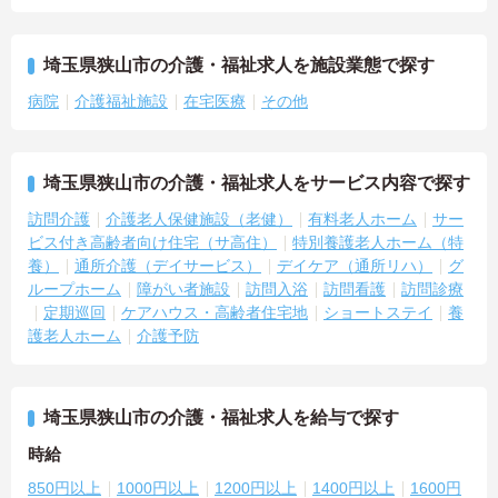
埼玉県狭山市の介護・福祉求人を施設業態で探す
病院
介護福祉施設
在宅医療
その他
埼玉県狭山市の介護・福祉求人をサービス内容で探す
訪問介護
介護老人保健施設（老健）
有料老人ホーム
サー
ビス付き高齢者向け住宅（サ高住）
特別養護老人ホーム（特
養）
通所介護（デイサービス）
デイケア（通所リハ）
グ
ループホーム
障がい者施設
訪問入浴
訪問看護
訪問診療
定期巡回
ケアハウス・高齢者住宅地
ショートステイ
養
護老人ホーム
介護予防
埼玉県狭山市の介護・福祉求人を給与で探す
時給
850円以上
1000円以上
1200円以上
1400円以上
1600円