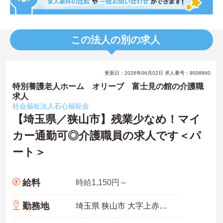
この法人の別の求人
更新日：2026年06月02日 求人番号：9008860
特別養護老人ホーム オリーブ 富士見の館の介護職
求人
社会福祉法人石心福祉会
【埼玉県／狭山市】残業少なめ！マイ
カー通勤可◎介護職員の求人です＜パ
ート＞
給料
時給1,150円～
勤務地
埼玉県 狭山市 大字上赤坂290-1