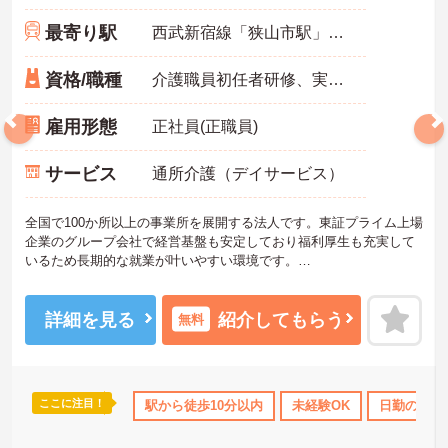
最寄り駅
西武新宿線「狭山市駅」徒歩4分
資格/職種
介護職員初任者研修、実務者研修のいずれか
雇用形態
正社員(正職員)
サービス
通所介護（デイサービス）
全国で100か所以上の事業所を展開する法人です。東証プライム上場
企業のグループ会社で経営基盤も安定しており福利厚生も充実して
いるため長期的な就業が叶いやすい環境です。
また、キャリアパス制度が整っているので、経験が浅い方・ブラン
クがある方も高い目標をもって仕事に取り組んでいただけます◎
ご興味ある方には、面接対策ポイントなど、さらに詳細をお話しい
詳細を見る
紹介してもらう
無料
たしますのでお気軽にご相談ください！
ここに注目！
K
研修制度あり
ボーナス・賞与あり
駅から徒歩10分以内
社会保険完備
未経験OK
日勤のみ
退職金制