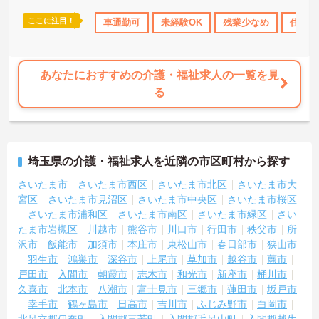
など教育体制も充実しているため、介護職からケアマネジャーや管
理職への着実なステップアップが期待できます。定年65歳・再雇用7
ここに注目！
車通勤可
未経験OK
残業少なめ
住宅手
0歳までの継続雇用制度も完備されており、ご自身らしさを大切にし
ながら大手ならではの安定基盤のもとで末永くご活躍いただけま
す。
あなたにおすすめの介護・福祉求人の一覧を見
★おすすめPOINT★
る
【特別報酬制度で、収入アップが期待できます 】
・施設の業績や個人の評価に応じて賞与とは別に支給される特別報
酬制度があり、日々の頑張りが直接収入として還元されます。
・業務への取り組みやチームへの貢献度が公正に評価される仕組み
により、高いモチベーションを維持して働ける環境です。
埼玉県の介護・福祉求人を近隣の市区町村から探す
【毎朝のミーティングで情報共有を徹底し、職種の垣根を超えて協
さいたま市
さいたま市西区
さいたま市北区
さいたま市大
力し合える環境です】
宮区
さいたま市見沼区
さいたま市中央区
さいたま市桜区
・スタッフ全員で毎朝お客様の体調や業務連絡を丁寧に共有するこ
さいたま市浦和区
さいたま市南区
さいたま市緑区
さい
とで、チーム全体でスムーズに連携できる体制が構築されていま
たま市岩槻区
川越市
熊谷市
川口市
行田市
秩父市
所
す。
沢市
飯能市
加須市
本庄市
東松山市
春日部市
狭山市
・困った時もすぐに相談してフォローし合える風通しの良い職場と
羽生市
鴻巣市
深谷市
上尾市
草加市
越谷市
蕨市
なっており、平均勤続年数7.2年という高い定着率につながっていま
す。
戸田市
入間市
朝霞市
志木市
和光市
新座市
桶川市
久喜市
北本市
八潮市
富士見市
三郷市
蓮田市
坂戸市
【勤務時間内に受講できる資格取得支援制度により、確実なキャリ
幸手市
鶴ヶ島市
日高市
吉川市
ふじみ野市
白岡市
アアップが目指せます】
北足立郡伊奈町
入間郡三芳町
入間郡毛呂山町
入間郡越生