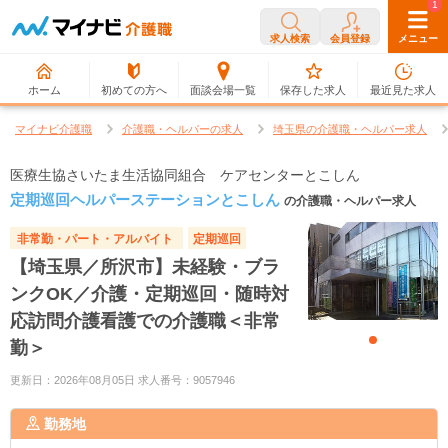
0
1
求人検索
会員登録
メニュー
ホーム
初めての方へ
面談会場一覧
保存した求人
最近見た求人
マイナビ介護職
介護職・ヘルパーの求人
埼玉県の介護職・ヘルパー求人
医療生協さいたま生活協同組合 ケアセンターとこしん
定期巡回ヘルパーステーションとこしん
の介護職・ヘルパー求人
非常勤・パート・アルバイト
定期巡回
【埼玉県／所沢市】未経験・ブラ
ンクOK／介護・定期巡回・随時対
応訪問介護看護での介護職＜非常
勤＞
更新日：2026年08月05日 求人番号：9057946
勤務地