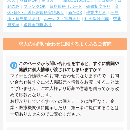
求人
無資格OK
高収入
年間休日110日以上
土日祝休
日
勤のみ
ブランクOK
資格取得サポート
研修制度あり
産
休･育休･介護休暇取得実績あり
新卒OK
残業少なめ
託児
所・育児補助あり
ボーナス・賞与あり
社会保険完備
交通
費支給
退職金制度あり
求人のお問い合わせに関するよくあるご質問
このページから問い合わせをすると、すぐに病院や
施設に個人情報が渡されてしまいますか？
マイナビ介護職へのお問い合わせになりますので、お問
い合わせ後すぐに求人掲載元へ情報をお渡しすることは
ございません。ご本人様より応募の意志を伺ってから改
めて応募となります。
お預かりしているすべての個人データは許可なく、企
業・医療機関側に開示したり、第三者に提供することは
一切ありませんのでご安心ください。