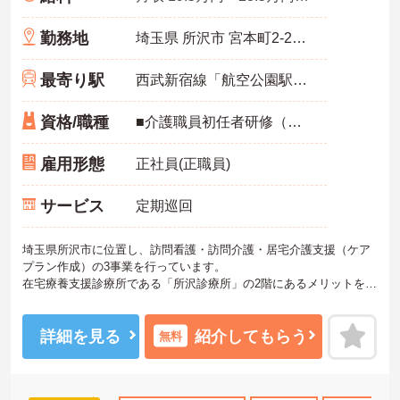
勤務地
埼玉県 所沢市 宮本町2-23-34
最寄り駅
西武新宿線「航空公園駅」徒歩9分
資格/職種
■介護職員初任者研修（ヘルパー2級）以上 ※未経験・ブランクOK
雇用形態
正社員(正職員)
サービス
定期巡回
埼玉県所沢市に位置し、訪問看護・訪問介護・居宅介護支援（ケア
プラン作成）の3事業を行っています。
在宅療養支援診療所である「所沢診療所」の2階にあるメリットを生
かし、医療依存度の高いご利用者や小児、リハビリ中心のケアも積
極的に支援しています。
西武新宿線「航空公園駅」から徒歩9分なので、通勤にも便利です。
詳細を見る
紹介してもらう
無料
ご興味のある方には、面接対策ポイントなど、さらに詳細をお話し
いたしますのでお気軽にご相談ください。