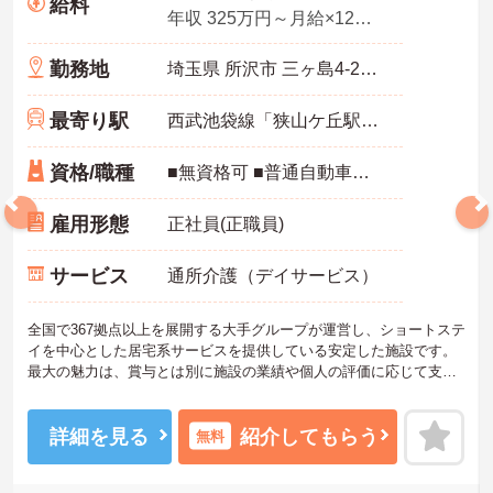
給料
年収 325万円～月給×12ヶ月
勤務地
埼玉県 所沢市 三ヶ島4-2138-1
最寄り駅
西武池袋線「狭山ケ丘駅」徒歩15分
資格/職種
■無資格可 ■普通自動車免許
雇用形態
正社員(正職員)
サービス
通所介護（デイサービス）
全国で367拠点以上を展開する大手グループが運営し、ショートステ
イを中心とした居宅系サービスを提供している安定した施設です。
最大の魅力は、賞与とは別に施設の業績や個人の評価に応じて支給
される独自の特別報酬制度です。日々の頑張りやチームへの貢献が
直接収入に反映される非常にやりがいのある環境が整っています。
また、毎朝の情報共有ミーティングを通じてスタッフ同士の連携が
詳細を見る
紹介してもらう
無料
強化されており、平均勤続年数7.2年という高い定着率を実現してい
ます。資格取得支援制度を活用して勤務時間内に研修を受講できる