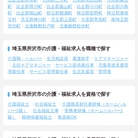
・介護職から生活相談員やケアマネジャー、施設長へと進む多彩な
町
比企郡滑川町
比企郡嵐山町
比企郡小川町
比企郡川島
キャリアパスが用意されており、長期的な目標を持って成長できま
町
比企郡鳩山町
秩父郡横瀬町
秩父郡皆野町
秩父郡東秩
す。
父村
児玉郡神川町
児玉郡上里町
大里郡寄居町
南埼玉郡
・資格取得に向けた研修や講習は勤務時間内で受講できる場合が多
宮代町
北葛飾郡杉戸町
北葛飾郡松伏町
く、プライベートの負担を抑えながら着実に専門性を高められま
す。
【リフレッシュ休暇17日や自由な身だしなみ規定で、自分らしく無
埼玉県所沢市の介護・福祉求人を職種で探す
理なく続けられる体制です】
・年間107日の休日に加えて年間17日のリフレッシュ休暇が支給さ
介護職・ヘルパー
生活相談員
看護助手
ケアマネージャー
れるため、しっかりと休息を取りながらオンオフのメリハリをつけ
主任ケアマネジャー
サービス提供責任者
児童発達支援管
て働けます。
理責任者
サービス管理責任者
生活支援員
管理者
・髪色やネイルなどが原則自由となっており、定年65歳・再雇用70
歳までの継続雇用制度のもとで、ご自身のスタイルを保ちながら末
永く活躍できます。
埼玉県所沢市の介護・福祉求人を資格で探す
介護福祉士
社会福祉士
介護職員初任者研修（ホームヘル
パー2級）
社会福祉主事
実務者研修（ホームヘルパー1
級）
精神保健福祉士
無資格OK