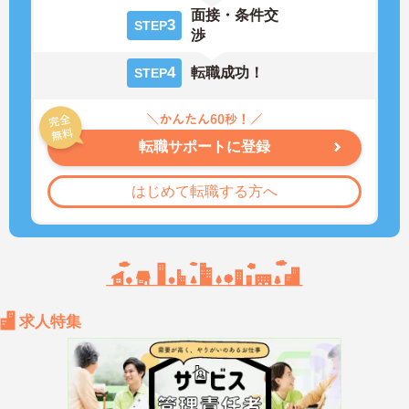
面接・条件交
3
STEP
渉
4
転職成功！
STEP
転職サポートに登録
はじめて転職する方へ
求人特集