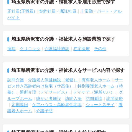
埼玉県所沢市の介護・福祉求人を雇用形態で探す
正社員(正職員)
契約社員・嘱託社員
非常勤・パート・アル
バイト
埼玉県所沢市の介護・福祉求人を施設業態で探す
病院
クリニック
介護福祉施設
在宅医療
その他
埼玉県所沢市の介護・福祉求人をサービス内容で探す
訪問介護
介護老人保健施設（老健）
有料老人ホーム
サー
ビス付き高齢者向け住宅（サ高住）
特別養護老人ホーム（特
養）
通所介護（デイサービス）
デイケア（通所リハ）
グ
ループホーム
障がい者施設
訪問入浴
訪問看護
訪問診療
定期巡回
ケアハウス・高齢者住宅地
ショートステイ
養
護老人ホーム
介護予防