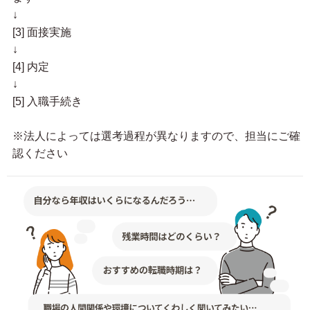
↓
[3] 面接実施
↓
[4] 内定
↓
[5] 入職手続き
※法人によっては選考過程が異なりますので、担当にご確
認ください