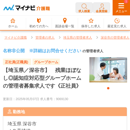
0
1
求人検索
会員登録
メニュー
ホーム
初めての方へ
面談会場一覧
保存した求人
最近見た求人
マイナビ介護職
管理者の求人
埼玉県の管理者求人
深谷市の管理者求人
名称非公開 ※詳細はお問合せください
の管理者求人
正社員(正職員)
グループホーム
【埼玉県／深谷市】 残業ほぼな
し◎認知症対応型グループホーム
の管理者募集求人です《正社員》
更新日：2025年05月07日 求人番号：9069130
勤務地
埼玉県
深谷市