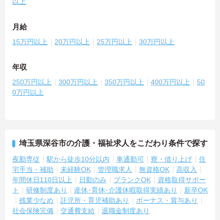
以上
月給
15万円以上
20万円以上
25万円以上
30万円以上
年収
250万円以上
300万円以上
350万円以上
400万円以上
50
0万円以上
埼玉県深谷市の介護・福祉求人をこだわり条件で探す
夜勤専従
駅から徒歩10分以内
車通勤可
寮・借り上げ
住
宅手当・補助
未経験OK
管理職求人
無資格OK
高収入
年間休日110日以上
日勤のみ
ブランクOK
資格取得サポー
ト
研修制度あり
産休･育休･介護休暇取得実績あり
新卒OK
残業少なめ
託児所・育児補助あり
ボーナス・賞与あり
社会保険完備
交通費支給
退職金制度あり