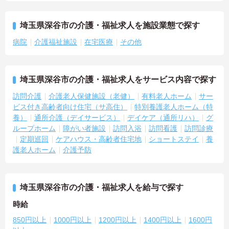
埼玉県深谷市の介護・福祉求人を施設業態で探す
病院
介護福祉施設
在宅医療
その他
埼玉県深谷市の介護・福祉求人をサービス内容で探す
訪問介護
介護老人保健施設（老健）
有料老人ホーム
サー
ビス付き高齢者向け住宅（サ高住）
特別養護老人ホーム（特
養）
通所介護（デイサービス）
デイケア（通所リハ）
グ
ループホーム
障がい者施設
訪問入浴
訪問看護
訪問診療
定期巡回
ケアハウス・高齢者住宅地
ショートステイ
養
護老人ホーム
介護予防
埼玉県深谷市の介護・福祉求人を給与で探す
時給
850円以上
1000円以上
1200円以上
1400円以上
1600円