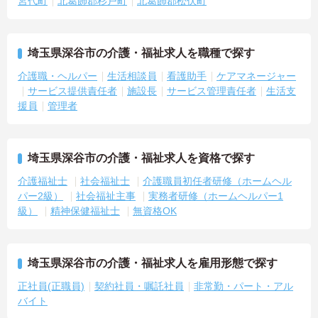
宮代町
北葛飾郡杉戸町
北葛飾郡松伏町
埼玉県深谷市の介護・福祉求人を職種で探す
介護職・ヘルパー
生活相談員
看護助手
ケアマネージャー
サービス提供責任者
施設長
サービス管理責任者
生活支
援員
管理者
埼玉県深谷市の介護・福祉求人を資格で探す
介護福祉士
社会福祉士
介護職員初任者研修（ホームヘル
パー2級）
社会福祉主事
実務者研修（ホームヘルパー1
級）
精神保健福祉士
無資格OK
埼玉県深谷市の介護・福祉求人を雇用形態で探す
正社員(正職員)
契約社員・嘱託社員
非常勤・パート・アル
バイト