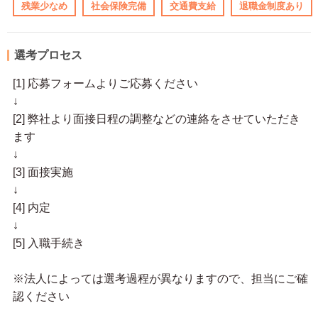
残業少なめ
社会保険完備
交通費支給
退職金制度あり
選考プロセス
[1] 応募フォームよりご応募ください
↓
[2] 弊社より面接日程の調整などの連絡をさせていただき
ます
↓
[3] 面接実施
↓
[4] 内定
↓
[5] 入職手続き
※法人によっては選考過程が異なりますので、担当にご確
認ください