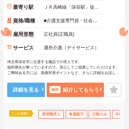
最寄り駅
ＪＲ高崎線「深谷駅」徒歩15分
資格/職種
■介護支援専門員・社会福祉士・介護福祉士 ※いずれかお持ちの方 ※管理職経験5年以上
雇用形態
正社員(正職員)
サービス
通所介護（デイサービス）
埼玉県深谷市に位置する施設での求人です。
福利厚生が整っていますので、安心してご就業していただけます。
ご興味ある方には、面接対策ポイントなど、さらに詳細をお話しい
たしますのでお気軽にご相談ください！
詳細を見る
紹介してもらう
無料
ここに注目！
寮・借り上げ
住宅手当・補助
管理職求人
託児所・育児補助
車通勤可
日勤のみ
日勤のみ
年間休日
年