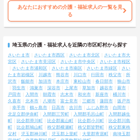
あなたにおすすめの介護・福祉求人の一覧を見
る
埼玉県の介護・福祉求人を近隣の市区町村から探す
さいたま市
さいたま市西区
さいたま市北区
さいたま市大
宮区
さいたま市見沼区
さいたま市中央区
さいたま市桜区
さいたま市浦和区
さいたま市南区
さいたま市緑区
さい
たま市岩槻区
川越市
熊谷市
川口市
行田市
秩父市
所
沢市
飯能市
加須市
本庄市
東松山市
春日部市
狭山市
羽生市
鴻巣市
深谷市
上尾市
草加市
越谷市
蕨市
戸田市
入間市
朝霞市
志木市
和光市
新座市
桶川市
久喜市
北本市
八潮市
富士見市
三郷市
蓮田市
坂戸市
幸手市
鶴ヶ島市
日高市
吉川市
ふじみ野市
白岡市
北足立郡伊奈町
入間郡三芳町
入間郡毛呂山町
入間郡越生
町
比企郡滑川町
比企郡嵐山町
比企郡小川町
比企郡川島
町
比企郡鳩山町
秩父郡横瀬町
秩父郡皆野町
秩父郡東秩
父村
児玉郡神川町
児玉郡上里町
大里郡寄居町
南埼玉郡