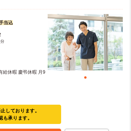
諸手当込
2
7分
有給休暇 慶弔休暇 月9
停止しております。
認も承ります。