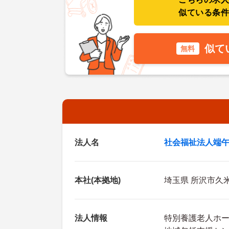
似ている条
似て
無料
法人名
社会福祉法人端
本社(本拠地)
埼玉県 所沢市久米1
法人情報
特別養護老人ホ