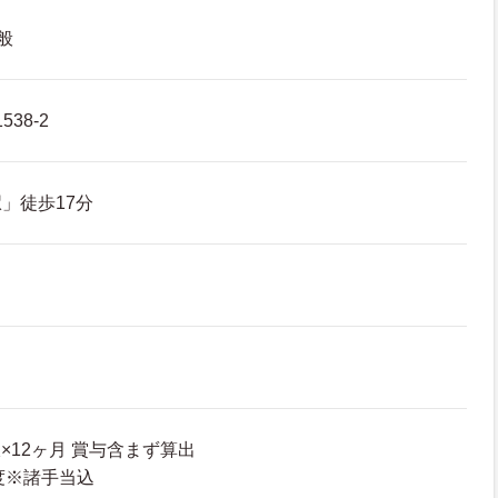
般
38-2
」徒歩17分
収×12ヶ月 賞与含まず算出
程度※諸手当込