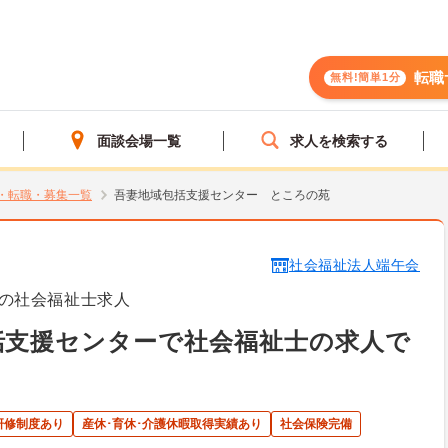
転職
無料!簡単1分
面談会場一覧
求人を検索する
・転職・募集一覧
吾妻地域包括支援センター ところの苑
社会福祉法人端午会
の社会福祉士求人
括支援センターで社会福祉士の求人で
研修制度あり
産休･育休･介護休暇取得実績あり
社会保険完備