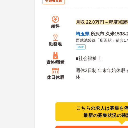
交通費支給
月収 22.0万円～程度※
給料
埼玉県
所沢市 久米1538-
西武池袋線「所沢駅」徒歩1
勤務地
MAP
■社会福祉士
資格/職種
週休2日制 年末年始休暇 
休
休日休暇
年間休日日数：108日 初年度有給日数：10日 最
大有給日数：20日
こちらの求人は募集を
最新の募集状況の確