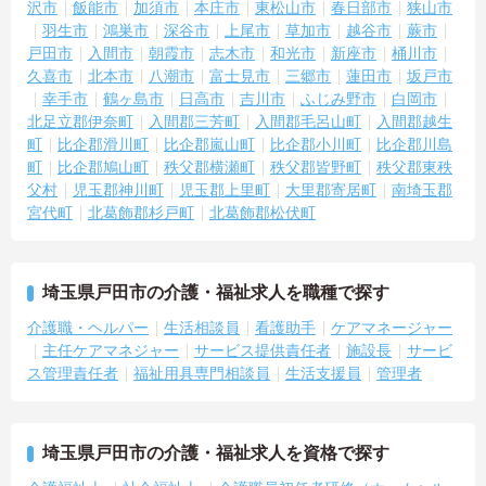
沢市
飯能市
加須市
本庄市
東松山市
春日部市
狭山市
羽生市
鴻巣市
深谷市
上尾市
草加市
越谷市
蕨市
【残業が少なく独自の休暇制度も完備され、長期的に安定して働け
る環境です】
戸田市
入間市
朝霞市
志木市
和光市
新座市
桶川市
・残業は少なく、年間17日のリフレッシュ休暇も取得できること
久喜市
北本市
八潮市
富士見市
三郷市
蓮田市
坂戸市
で、心身の疲労をしっかり回復できます。
幸手市
鶴ヶ島市
日高市
吉川市
ふじみ野市
白岡市
・定年65歳以降も再雇用制度で70歳まで勤務可能であり、退職金制
北足立郡伊奈町
入間郡三芳町
入間郡毛呂山町
入間郡越生
度も備わって無理なく長く続けられます。
町
比企郡滑川町
比企郡嵐山町
比企郡小川町
比企郡川島
町
比企郡鳩山町
秩父郡横瀬町
秩父郡皆野町
秩父郡東秩
【一人ひとりの個性や希望を尊重し、自分らしくキャリアを描ける
父村
児玉郡神川町
児玉郡上里町
大里郡寄居町
南埼玉郡
職場です】
宮代町
北葛飾郡杉戸町
北葛飾郡松伏町
・時短勤務からフルタイム、さらには管理者へのステップアップま
で、ライフステージに合わせた働き方を選択できます。
・清潔感があれば髪色やネイルなども自由となっており、自分らし
いスタイルを大切にできる環境です。
埼玉県戸田市の介護・福祉求人を職種で探す
介護職・ヘルパー
生活相談員
看護助手
ケアマネージャー
主任ケアマネジャー
サービス提供責任者
施設長
サービ
ス管理責任者
福祉用具専門相談員
生活支援員
管理者
埼玉県戸田市の介護・福祉求人を資格で探す