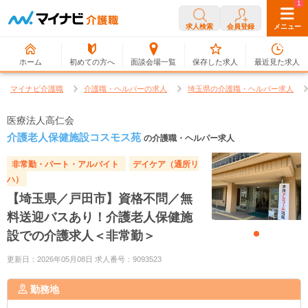
0
1
求人検索
会員登録
メニュー
ホーム
初めての方へ
面談会場一覧
保存した求人
最近見た求人
マイナビ介護職
介護職・ヘルパーの求人
埼玉県の介護職・ヘルパー求人
医療法人高仁会
介護老人保健施設コスモス苑
の介護職・ヘルパー求人
非常勤・パート・アルバイト
デイケア（通所リ
ハ）
【埼玉県／戸田市】資格不問／無
料送迎バスあり！介護老人保健施
設での介護求人＜非常勤＞
更新日：2026年05月08日 求人番号：9093523
勤務地