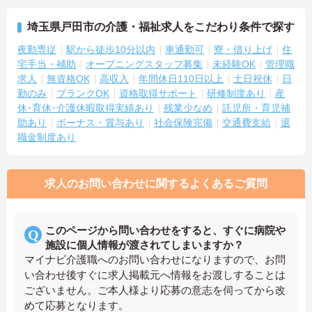
埼玉県戸田市の介護・福祉求人をこだわり条件で探す
夜勤専従
駅から徒歩10分以内
車通勤可
寮・借り上げ
住
宅手当・補助
オープニングスタッフ募集
未経験OK
管理職
求人
無資格OK
高収入
年間休日110日以上
土日祝休
日
勤のみ
ブランクOK
資格取得サポート
研修制度あり
産
休･育休･介護休暇取得実績あり
残業少なめ
託児所・育児補
助あり
ボーナス・賞与あり
社会保険完備
交通費支給
退
職金制度あり
求人のお問い合わせに関するよくあるご質問
このページから問い合わせをすると、すぐに病院や
施設に個人情報が渡されてしまいますか？
マイナビ介護職へのお問い合わせになりますので、お問
い合わせ後すぐに求人掲載元へ情報をお渡しすることは
ございません。ご本人様より応募の意志を伺ってから改
めて応募となります。