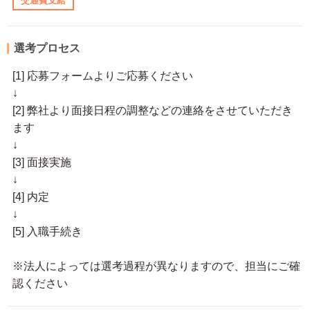
交通費支給
選考プロセス
[1] 応募フォームよりご応募ください
↓
[2] 弊社より面接日程の調整などの連絡をさせていただき
ます
↓
[3] 面接実施
↓
[4] 内定
↓
[5] 入職手続き
※法人によっては選考過程が異なりますので、担当にご確
認ください