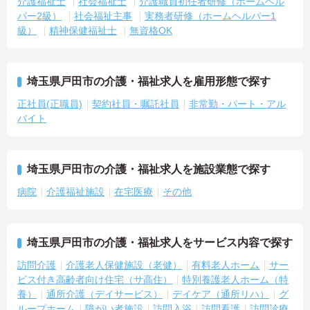
介護福祉士
社会福祉士
介護職員初任者研修（ホームヘル
パー2級）
社会福祉主事
実務者研修（ホームヘルパー1
級）
精神保健福祉士
無資格OK
埼玉県戸田市の介護・福祉求人を雇用形態で探す
正社員(正職員)
契約社員・嘱託社員
非常勤・パート・アル
バイト
埼玉県戸田市の介護・福祉求人を施設業態で探す
病院
介護福祉施設
在宅医療
その他
埼玉県戸田市の介護・福祉求人をサービス内容で探す
訪問介護
介護老人保健施設（老健）
有料老人ホーム
サー
ビス付き高齢者向け住宅（サ高住）
特別養護老人ホーム（特
養）
通所介護（デイサービス）
デイケア（通所リハ）
グ
ループホーム
障がい者施設
訪問入浴
訪問看護
訪問診療