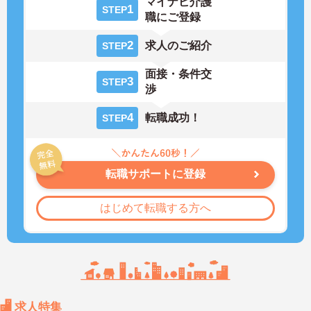
マイナビ介護
1
STEP
職にご登録
2
求人のご紹介
STEP
面接・条件交
3
STEP
渉
4
転職成功！
STEP
転職サポートに登録
はじめて転職する方へ
求人特集