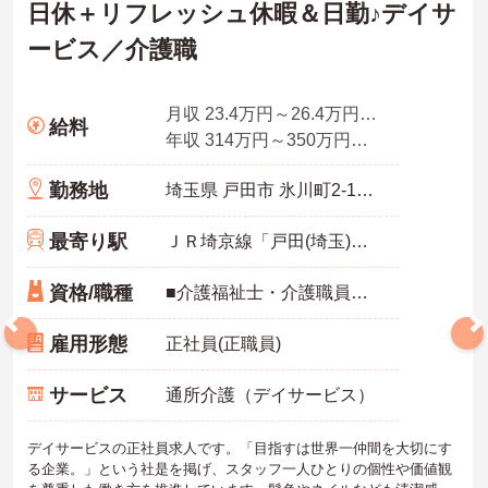
日休＋リフレッシュ休暇＆日勤♪デイサ
ービス／介護職
月収 23.4万円～26.4万円程度 諸手当込
給料
年収 314万円～350万円程度（諸手当込み）、別途賞与年2回支給
勤務地
埼玉県 戸田市 氷川町2-16-23
最寄り駅
ＪＲ埼京線「戸田(埼玉)駅」徒歩17分
資格/職種
■介護福祉士・介護職員初任者研修（ヘルパー2級）以上 ※ブランク可能
雇用形態
正社員(正職員)
サービス
通所介護（デイサービス）
デイサービスの正社員求人です。「目指すは世界一仲間を大切にす
る企業。」という社是を掲げ、スタッフ一人ひとりの個性や価値観