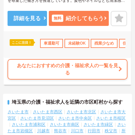
を尊重した働き方を推進しています。髪色やネイルなども清潔感が
あれば原則自由となっており、自分らしいスタイルで無理なく働く
ことが可能です。日々の頑張りやチームワークは賞与とは別に支給
される特別報酬としてしっかり還元されるため、高いモチベーショ
詳細を見る
紹介してもらう
無料
ンを維持しながら業務に取り組めます。残業は少なく、月9日の公休
に加えて年間17日のリフレッシュ休暇も用意されており、プライベ
ートの時間を大切にできる環境です。定年65歳以降も再雇用制度に
より70歳まで勤務可能であり、退職金制度も完備されているなど、
ここに注目！
交通費支給
車通勤可
未経験OK
残業少なめ
住宅手
長期的に安定したキャリアを築いていける職場です。入社後はOJT
による丁寧なフォロー体制があり、資格取得支援制度も活用しなが
ら更なるスキルアップを目指せます。
★おすすめPOINT★
あなたにおすすめの介護・福祉求人の一覧を見
【賞与とは別に特別報酬が支給され、収入アップが期待できます】
る
・日々の施設運営への貢献やチームワークが多角的に評価されるた
め、目に見える形で還元されます。
・努力がダイレクトに評価へつながる制度により、仕事へのモチベ
ーションを高めながら働けます。
埼玉県の介護・福祉求人を近隣の市区町村から探す
【チームでの情報共有が徹底されており、安心して業務に取り組め
る体制です】
さいたま市
さいたま市西区
さいたま市北区
さいたま市大
・毎朝スタッフ全員でミーティングを行い、お客様の体調や業務連
宮区
さいたま市見沼区
さいたま市中央区
さいたま市桜区
絡を細やかに共有する仕組みがあります。
さいたま市浦和区
さいたま市南区
さいたま市緑区
さい
・多職種連携で職種を超えて相談しやすい雰囲気のもと、困った時
たま市岩槻区
川越市
熊谷市
川口市
行田市
秩父市
所
もすぐにお互いをフォローし合えます。