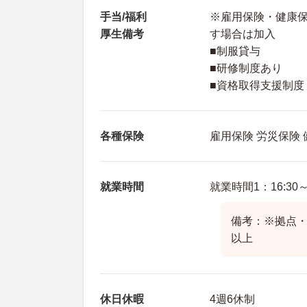
手当/福利
※雇用保険・健康
厚生備考
す場合は加入
■制服貸与
■研修制度あり
■資格取得支援制度
各種保険
雇用保険 労災保険
就業時間
就業時間1：16:30～0
備考：※拠点・
以上
休日休暇
4週6休制