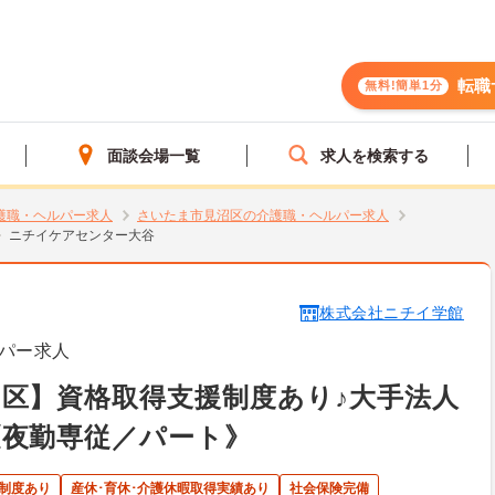
転職
無料!簡単1分
面談会場一覧
求人を検索する
護職・ヘルパー求人
さいたま市見沼区の介護職・ヘルパー求人
ニチイケアセンター大谷
株式会社ニチイ学館
パー求人
区】資格取得支援制度あり♪大手法人
《夜勤専従／パート》
制度あり
産休･育休･介護休暇取得実績あり
社会保険完備