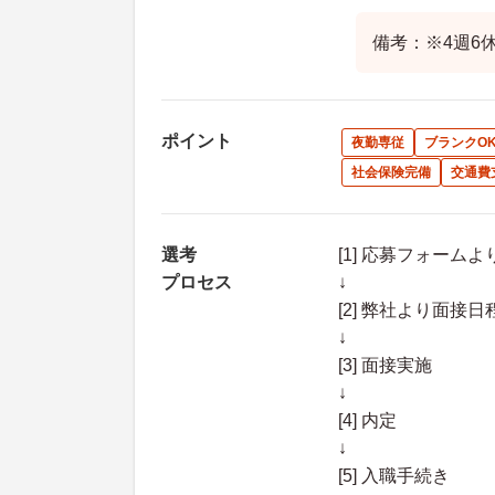
備考：※4週6
ポイント
夜勤専従
ブランクO
社会保険完備
交通費
選考
[1] 応募フォーム
プロセス
↓
[2] 弊社より面
↓
[3] 面接実施
↓
[4] 内定
↓
[5] 入職手続き