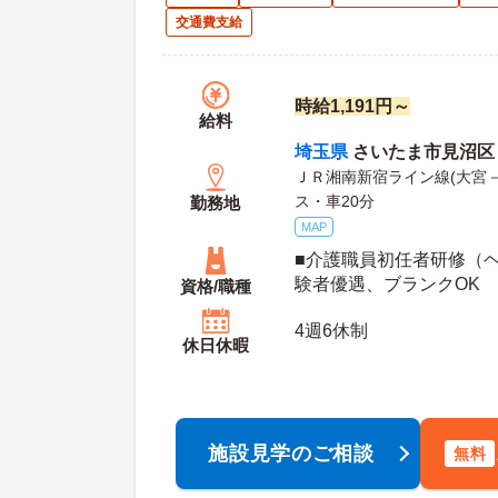
交通費支給
時給1,191円～
給料
埼玉県
さいたま市見沼区 大
ＪＲ湘南新宿ライン線(大宮－
ス・車20分
勤務地
MAP
■介護職員初任者研修（ヘ
験者優遇、ブランクOK
資格/職種
4週6休制
休日休暇
施設見学のご相談
無料