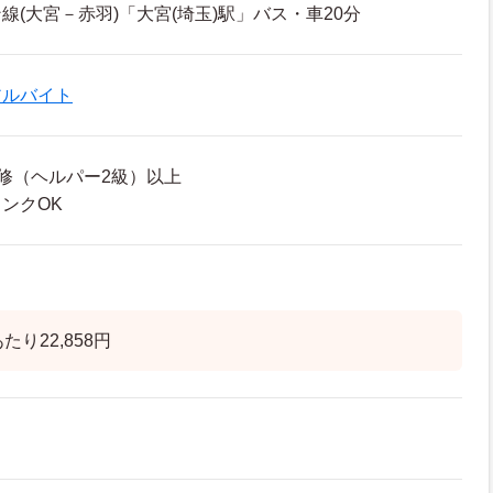
線(大宮－赤羽)「大宮(埼玉)駅」バス・車20分
アルバイト
修（ヘルパー2級）以上
ンクOK
たり22,858円