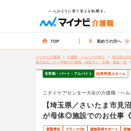
TOP
初めての方へ
マイナビ介護職
介護職・ヘルパーの求人
埼玉県の介
株式会社ニチイ学館の介護職・福祉求人・転職・募集一覧
非常勤・パート・アルバイト
有料老人ホーム
ニチイケアセンター大谷の介護職・ヘル
【埼玉県／さいたま市見沼
が母体◎施設でのお仕事
夜勤専従
ブランクOK
資格取得サポート
研修