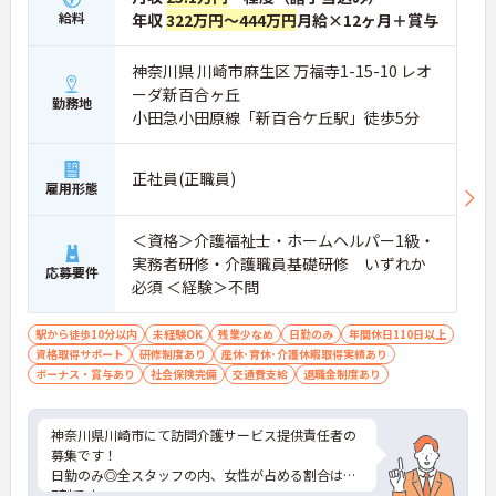
ます
給料
年収
322万円～444万円
月給×12ヶ月＋賞与
【充実した手当と独自の福利厚生】
・パート勤務でも年2回の特別手当支給実績があり
神奈川県 川崎市麻生区 万福寺1-15-10 レオ
ます
ーダ新百合ヶ丘
・土日祝日勤務は時給が100円アップします
勤務地
小田急小田原線「新百合ケ丘駅」徒歩5分
・結婚・出生・入学のお祝い金や宿泊補助などの独
自福利厚生が利用できます
正社員(正職員)
【大手ならではの教育体制と安定基盤】
雇用形態
・全国展開する法人の強固な経営基盤のもとで働け
ます
＜資格＞介護福祉士・ホームヘルパー1級・
・資格取得や自己啓発を支援する制度が整っていま
す
実務者研修・介護職員基礎研修 いずれか
応募要件
・スマートフォン貸与により業務効率化を進めてい
必須 ＜経験＞不問
ます
駅から徒歩10分以内
未経験OK
残業少なめ
日勤のみ
年間休日110日以上
資格取得サポート
研修制度あり
産休･育休･介護休暇取得実績あり
ボーナス・賞与あり
社会保険完備
交通費支給
退職金制度あり
神奈川県川崎市にて訪問介護サービス提供責任者の
募集です！
日勤のみ◎全スタッフの内、女性が占める割合は約
7割です。