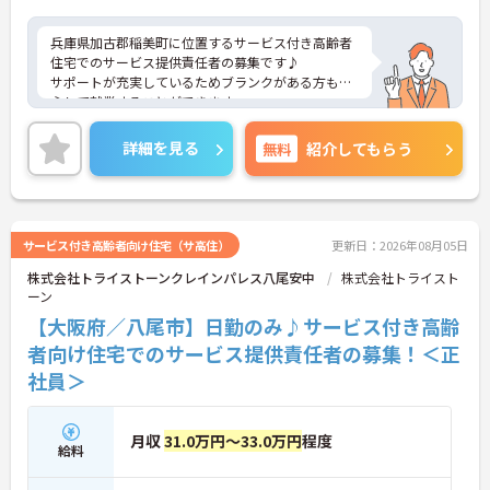
兵庫県加古郡稲美町に位置するサービス付き高齢者
住宅でのサービス提供責任者の募集です♪
サポートが充実しているためブランクがある方も安
心して就業することができます。
ご興味のある方には、面接対策ポイントなど、さら
に詳細をお話しいたしますのでお気軽にご相談くだ
詳細を見る
無料
紹介してもらう
さい！
サービス付き高齢者向け住宅（サ高住）
更新日：2026年08月05日
株式会社トライストーンクレインパレス八尾安中
株式会社トライスト
ーン
【大阪府／八尾市】日勤のみ♪サービス付き高齢
者向け住宅でのサービス提供責任者の募集！＜正
社員＞
月収
31.0万円～33.0万円
程度
給料