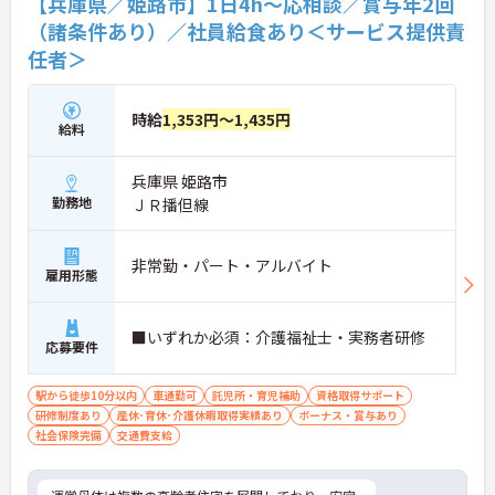
【兵庫県／姫路市】1日4h～応相談／賞与年2回
せください。
（諸条件あり）／社員給食あり＜サービス提供責
任者＞
時給
1,353円～1,435円
給料
兵庫県 姫路市
勤務地
ＪＲ播但線
非常勤・パート・アルバイト
雇用形態
■いずれか必須：介護福祉士・実務者研修
応募要件
駅から徒歩10分以内
車通勤可
託児所・育児補助
資格取得サポート
研修制度あり
産休･育休･介護休暇取得実績あり
ボーナス・賞与あり
社会保険完備
交通費支給