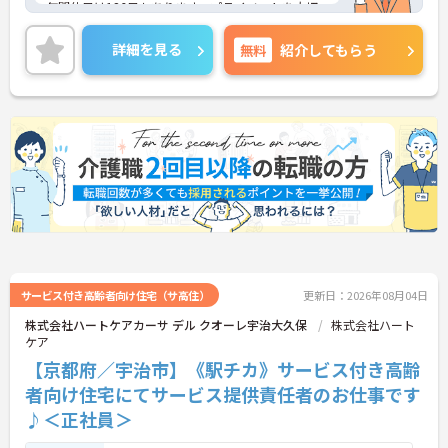
年間休日は126日もあります。プライベートを大切
にしながらご勤務いただけます。また、利用可能な
託児所があり、子育て世代の方も安心してご勤務い
詳細を見る
無料
紹介してもらう
ただけます。
ご興味のある方には、面接対策ポイントなど、さら
に詳細をご案内しますのでお気軽にご相談くださ
い！
サービス付き高齢者向け住宅（サ高住）
更新日：2026年08月04日
株式会社ハートケアカーサ デル クオーレ宇治大久保
株式会社ハート
ケア
【京都府／宇治市】《駅チカ》サービス付き高齢
者向け住宅にてサービス提供責任者のお仕事です
♪＜正社員＞