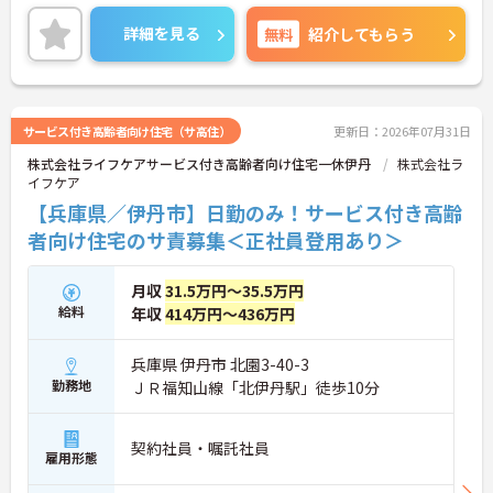
無料や企業主導型保育園の社員割引、鍼灸整骨院の
無料診療など、同法人ならではのユニークな福利厚
詳細を見る
無料
紹介してもらう
生も魅力です。「仕事を楽しむ」をモットーに、ア
ットホームでゆったりとした雰囲気のなか、あなた
の意見やアイデアを活かせます。資格取得支援やキ
ャリアパス制度も整っており、チームワークを大切
にしながら安定した組織で長くキャリアを築きたい
サービス付き高齢者向け住宅（サ高住）
更新日：2026年07月31日
方、向上心を持って積極的に業務に取り組める方か
株式会社ライフケアサービス付き高齢者向け住宅一休伊丹
株式会社ラ
らのご応募をお待ちしております。 ご興味のある方
イフケア
は詳細等をお伝えしますので、お気軽にお問い合わ
せください。
【兵庫県／伊丹市】日勤のみ！サービス付き高齢
者向け住宅のサ責募集＜正社員登用あり＞
月収
31.5万円～35.5万円
給料
年収
414万円～436万円
兵庫県 伊丹市 北園3-40-3
勤務地
ＪＲ福知山線「北伊丹駅」徒歩10分
契約社員・嘱託社員
雇用形態