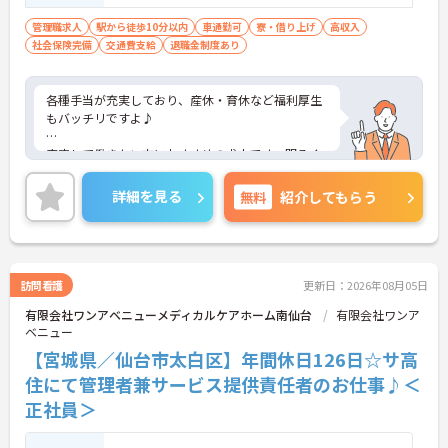
管理職求人
駅から徒歩10分以内
車通勤可
寮・借り上げ
高収入
社会保険完備
交通費支給
退職金制度あり
各種手当が充実しており、産休・育休など福利厚生
もバッチリですよ♪
安定して働きたい方におすすめの求人です。明るく
楽しい雰囲気の施設を一緒に作っていきましょう！
詳細を見る
無料
紹介してもらう
アットホームで居心地の良い職場なのですぐに馴染
めますよ♪
ご興味をお持ちの方はまずマイナビまでお問い合わ
せください！
訪問看護
更新日：2026年08月05日
有限会社ワンアベニューメディカルケアホーム南仙台
有限会社ワンア
ベニュー
【宮城県／仙台市太白区】年間休日126日☆サ高
住にて管理者兼サービス提供責任者のお仕事♪＜
正社員＞