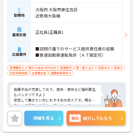
大阪府 大阪市東住吉区
勤務地
近鉄南大阪線
正社員(正職員)
雇用形態
■訪問介護でのサービス提供責任者の経験
応募要件
■普通自動車運転免許（ＡＴ限定可）
管理職求人
駅から徒歩10分以内
車通勤可
寮・借り上げ
日勤のみ
高収入
社会保険完備
交通費支給
退職金制度あり
各種手当が充実しており、産休・育休など福利厚生
もバッチリですよ♪
安定して働きたい方におすすめの求人です。明るく
楽しい雰囲気の施設を一緒に作っていきましょう！
アットホームで居心地の良い職場なのですぐに馴染
めますよ♪
詳細を見る
無料
紹介してもらう
ご興味をお持ちの方はまずマイナビまでお問い合わ
せください！