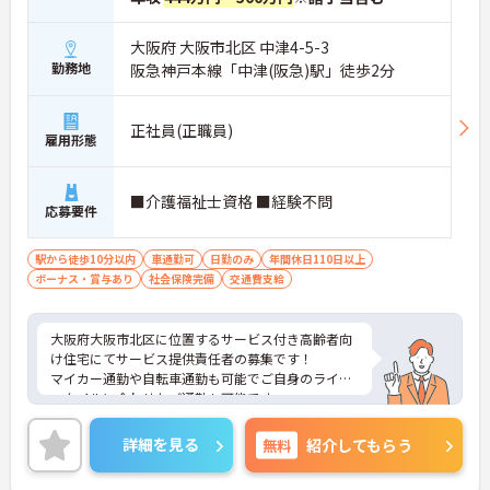
大阪府 大阪市北区 中津4-5-3
勤務地
阪急神戸本線「中津(阪急)駅」徒歩2分
正社員(正職員)
雇用形態
■介護福祉士資格 ■経験不問
応募要件
駅から徒歩10分以内
車通勤可
日勤のみ
年間休日110日以上
ボーナス・賞与あり
社会保険完備
交通費支給
大阪府大阪市北区に位置するサービス付き高齢者向
け住宅にてサービス提供責任者の募集です！
マイカー通勤や自転車通勤も可能でご自身のライフ
スタイルに合わせたご通勤も可能です。
ご興味ある方には、面接対策ポイントなど、さらに
詳細をお話しいたしますのでお気軽にご相談くださ
詳細を見る
無料
紹介してもらう
い！