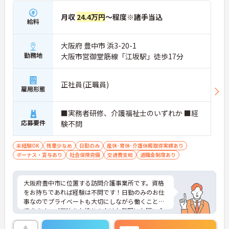
月収
24.4万円
～程度※諸手当込
給料
大阪府 豊中市 浜3-20-1
勤務地
大阪市営御堂筋線「江坂駅」徒歩17分
正社員(正職員)
雇用形態
■実務者研修、介護福祉士のいずれか ■経
応募要件
験不問
未経験OK
残業少なめ
日勤のみ
産休･育休･介護休暇取得実績あり
ボーナス・賞与あり
社会保険完備
交通費支給
退職金制度あり
大阪府豊中市に位置する訪問介護事業所です。資格
をお持ちであれば経験は不問です！日勤のみのお仕
事なのでプライベートも大切にしながら働くことが
できます。ご興味をお持ちの方はお気軽にお問い合
わせください。