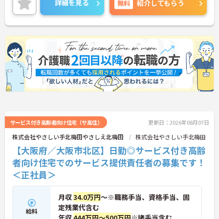
詳細を見る
無料
紹介してもらう
サービス付き高齢者向け住宅（サ高住）
更新日：2026年08月07日
株式会社やさしい手北梅田やさしえ北梅田
株式会社やさしい手北梅田
【大阪府／大阪市北区】日勤◎サービス付き高齢
者向け住宅でのサービス提供責任者の募集です！
＜正社員＞
月収
34.0万円
～※職務手当、資格手当、固
定残業代含む
給料
年収
444万円～500万円
※諸手当含む