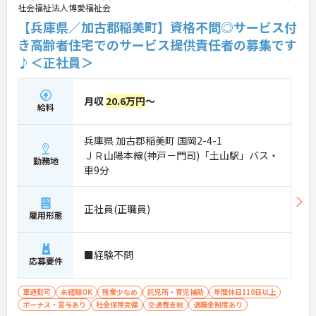
社会福祉法人博愛福祉会
【兵庫県／加古郡稲美町】資格不問◎サービス付
き高齢者住宅でのサービス提供責任者の募集です
♪＜正社員＞
月収
20.6万円
～
給料
兵庫県 加古郡稲美町 国岡2-4-1
ＪＲ山陽本線(神戸－門司)「土山駅」バス・
勤務地
車9分
正社員(正職員)
雇用形態
■経験不問
応募要件
車通勤可
未経験OK
残業少なめ
託児所・育児補助
年間休日110日以上
ボーナス・賞与あり
社会保険完備
交通費支給
退職金制度あり