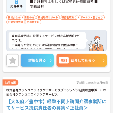
■介護福祉士もしくは実務者研修取得者 ■
応募要件
実務経験
残業少なめ
日勤のみ
資格取得サポート
研修制度あり
ボーナス・賞与あり
社会保険完備
交通費支給
愛知県愛西市に位置するサービス付き高齢者向け住
宅です。
ご興味をお持ちの方には詳細の情報や面接のポイン
トをお伝えしますのでお気軽にお問い合わせくださ
いませ。
詳細を見る
無料
紹介してもらう
訪問介護
更新日：2026年08月03日
株式会社グランユニライフケアサービスグランメゾン迎賓館豊中浜
株
式会社グランユニライフケアサービス
【大阪府／豊中市】経験不問♪訪問介護事業所に
てサービス提供責任者の募集＜正社員＞