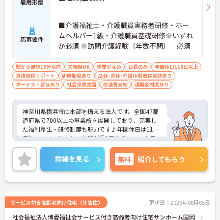
雇用形態
■介護福祉士・介護職員実務者研修・ホー
ムヘルパー1級・介護職員基礎研修※いずれ
応募要件
か必須 ※訪問介護経験（年数不問） 必須
駅から徒歩10分以内
未経験OK
残業少なめ
日勤のみ
年間休日110日以上
資格取得サポート
研修制度あり
産休･育休･介護休暇取得実績あり
ボーナス・賞与あり
社会保険完備
交通費支給
退職金制度あり
神奈川県横浜市に本部を構える法人です。全国47都
道府県で700以上の事業所を展開しており、充実し
た福利厚生・研修制度も魅力です♪年間休日は110
日以上、リフレッシュ休暇が月1日あり、ワークラ
イフバランスを重視される方にもおすすめです。ご
興味のある方には、面接対策ポイントなど、さらに
詳細を見る
無料
紹介してもらう
詳細をお話しいたしますのでお気軽にご相談くださ
い！
サービス付き高齢者向け住宅（サ高住）
更新日：2026年08月05日
社会福祉法人博愛福祉会サービス付き高齢者向け住宅サンホーム国岡