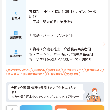
東京都 世田谷区 松原1-39-17 レインボー松
原1F
勤務地
京王線「明大前駅」徒歩3分
非常勤・パート・アルバイト
雇用形態
＜資格＞介護福祉士・介護職員実務者研
修・ホームヘルパー1級・介護職員基礎研
応募要件
修 いずれか必須 ＜経験＞不問・訪問介護
の実務経験歓迎
駅から徒歩10分以内
未経験OK
残業少なめ
資格取得サポート
研修制度あり
産休･育休･介護休暇取得実績あり
社会保険完備
交通費支給
全国で介護福祉事業を展開する大手企業の求人で
す！
充実の福利厚生やスキルアップの為の制度が整って
おり安心して長期就業が可能です！
ご興味ある方には、面接のポイントなど、さらに詳
細をお話致しますのでお気軽にご相談ください。