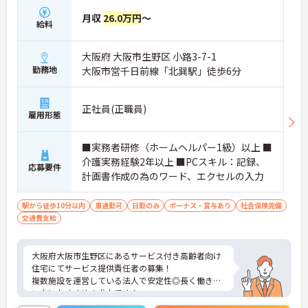
月収
26.0万円
～
給料
大阪府 大阪市生野区 小路3-7-1
勤務地
大阪市営千日前線「北巽駅」徒歩6分
正社員(正職員)
雇用形態
■実務者研修（ホームヘルパー1級）以上 ■
介護実務経験2年以上 ■PCスキル：記録、
応募要件
計画書作成の為のワード、エクセルの入力
駅から徒歩10分以内
車通勤可
日勤のみ
ボーナス・賞与あり
社会保険完備
交通費支給
大阪府大阪市生野区にあるサービス付き高齢者向け
住宅にてサービス提供責任者の募集！
複数施設を運営している法人で安定性◎長く働きた
い方におすすめの求人です！
残業は少なめで、プライベートや家庭との両立もし