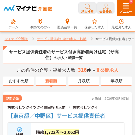
0
0
求人検索
会員登録
メニュー
ホーム
初めての方へ
面談会場一覧
保存した求人
最近見た求人
マイナビ介護職
サービス提供責任者の求人・転職
サービス提供責任者 | 
サービス提供責任者のサービス付き高齢者向け住宅（サ高
住）
の求人・転職一覧
316
この条件の介護・福祉求人数
非公開求人
件 ＋
おすすめ順
新着順
月収順
年収順
訪問介護
更新日：2026年08月07日
株式会社ツクイツクイ世田谷明大前
株式会社ツクイ
【東京都／中野区】サービス提供責任者
時給
1,722円～2,062円
給料