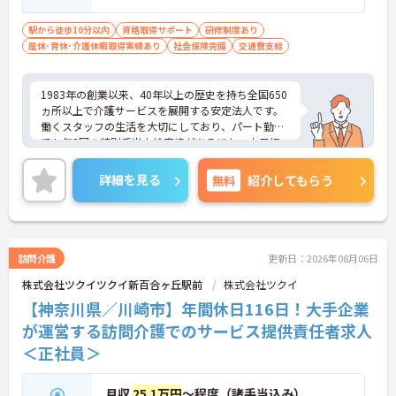
駅から徒歩10分以内
資格取得サポート
研修制度あり
産休･育休･介護休暇取得実績あり
社会保険完備
交通費支給
1983年の創業以来、40年以上の歴史を持ち全国650
ヵ所以上で介護サービスを展開する安定法人です。
働くスタッフの生活を大切にしており、パート勤務
でも年2回の特別手当支給実績があるほか、土日祝
日の時給アップや独自の福利厚生制度など、収入
面・待遇面での手厚いサポートを用意しています。
詳細を見る
無料
紹介してもらう
「くるみん」認定企業として週3日からの柔軟なシ
フトに対応し、ご家庭と両立しながら無理なく活躍
できます。髪色やネイルも自由で個性を尊重する社
風のため、のびのびとお仕事に取り組めます。資格
取得支援制度も完備しており、有資格者の方がご自
訪問介護
更新日：2026年08月06日
身のペースでキャリアを磨き、自分らしい働き方を
株式会社ツクイツクイ新百合ヶ丘駅前
株式会社ツクイ
実現できる安心の環境が整っています。
【神奈川県／川崎市】年間休日116日！大手企業
★おすすめPOINT★
が運営する訪問介護でのサービス提供責任者求人
【柔軟な働き方と自分らしさの尊重】
＜正社員＞
・週3日以上から勤務日数や時間の相談が可能です
・髪色やネイルが自由で個性を活かして働けます
・くるみん認定取得で子育て世代をサポートしてい
月収
25.1万円
～程度（諸手当込み）