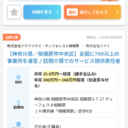
お祝い金や独自休暇制度等もあり、長く働ける環境
が整っています。
詳細を見る
無料
紹介してもらう
ご興味のある方には、面接対策ポイントなどさらに
詳細をお話いたしますので、お気軽にご相談くださ
い。
訪問介護
更新日：2026年08月06日
株式会社ツクイツクイ・サンフォレスト相模原
株式会社ツクイ
【神奈川県／相模原市中央区】全国に700以上の
事業所を運営♪訪問介護でのサービス提供責任者
月収
25.0万円
～程度（諸手当込み）
年収
300万円～366万円
程度（別途賞与付
給料
与）
神奈川県 相模原市中央区 相模原3-7-17 ディ
ーフェスタ相模原
勤務地
ＪＲ横浜線「相模原駅」徒歩6分
正社員(正職員)