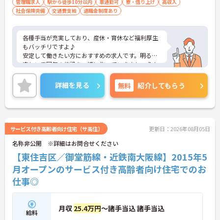
管理職求人
駅から徒歩10分以内
車通勤可
寮・借り上げ
高収入
社会保険完備
交通費支給
退職金制度あり
各種手当が充実しており、産休・育休など福利厚生
もバッチリですよ♪
安定して働きたい方におすすめの求人です。明るく
楽しい雰囲気の施設を一緒に作っていきましょう！
アットホームで居心地の良い職場なのですぐに馴染
めますよ♪
詳細を見る
無料
紹介してもらう
ご興味をお持ちの方はまずマイナビまでお問い合わ
せください！
サービス付き高齢者向け住宅（サ高住）
更新日：2026年08月05日
名称非公開 ※詳細はお問合せください
【東住吉区／御堂筋線・近鉄南大阪線】2015年5
月オープンのサービス付き高齢者向け住宅でのお
仕事◎
月収
25.4万円
～諸手当込 諸手当込
給料