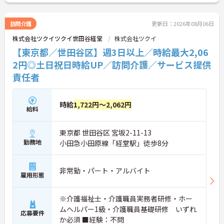
訪問介護
更新日：2026年08月06日
株式会社ツクイツクイ世田谷経堂
株式会社ツクイ
【東京都／世田谷区】週3日以上／時給最大2,06
2円◎土日祝日時給UP／訪問介護／サービス提供
責任者
時給
1,722円～2,062円
給料
東京都 世田谷区 宮坂2-11-13
勤務地
小田急小田原線「経堂駅」徒歩8分
非常勤・パート・アルバイト
雇用形態
※介護福祉士・介護職員実務者研修・ホー
ムヘルパー1級・介護職員基礎研修 いずれ
応募要件
か必須 ■経験：不問