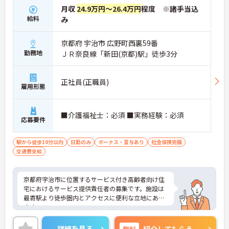
月収
24.9万円～26.4万円
程度 ※諸手当込
給料
み
京都府 宇治市 広野町西裏59番
勤務地
ＪＲ奈良線「新田(京都)駅」徒歩3分
正社員(正職員)
雇用形態
■介護福祉士：必須 ■実務経験：必須
応募要件
駅から徒歩10分以内
日勤のみ
ボーナス・賞与あり
社会保険完備
交通費支給
京都府宇治市に位置するサービス付き高齢者向け住
宅におけるサービス提供責任者の募集です。施設は
最寄駅より徒歩圏内とアクセスに便利な立地にあり
ます。
ご利用者だけでなくスタッフとも円滑にコミュニケ
ーションをとれる方を募集しています。勤務時間は
詳細を見る
無料
紹介してもらう