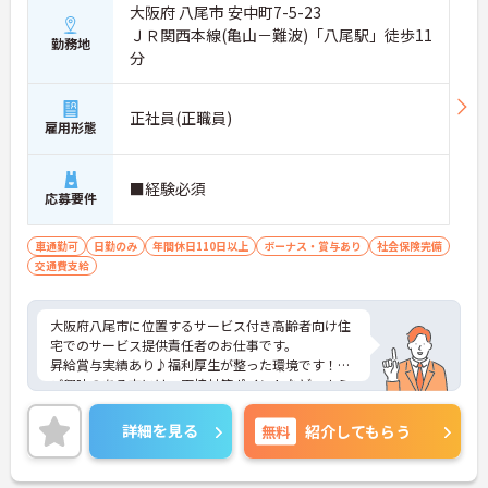
大阪府 八尾市 安中町7-5-23
ＪＲ関西本線(亀山－難波)「八尾駅」徒歩11
勤務地
分
正社員(正職員)
雇用形態
■経験必須
応募要件
車通勤可
日勤のみ
年間休日110日以上
ボーナス・賞与あり
社会保険完備
交通費支給
大阪府八尾市に位置するサービス付き高齢者向け住
宅でのサービス提供責任者のお仕事です。
昇給賞与実績あり♪福利厚生が整った環境です！
ご興味のある方には、面接対策ポイントなど、さら
に詳細をお話しいたしますのでお気軽にご相談くだ
さい！
詳細を見る
無料
紹介してもらう