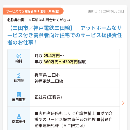
サービス付き高齢者向け住宅（サ高住）
更新日：2026年08月05日
名称非公開 ※詳細はお問合せください
【三田市／神戸電鉄三田線】 アットホームなサ
ービス付き高齢者向け住宅でのサービス提供責任
者のお仕事！
月収
25.4万円
～
給料
年収
360万円～420万円
程度
兵庫県 三田市
勤務地
神戸電鉄三田線
正社員(正職員)
雇用形態
■実務者研修もしくは介護福祉士 ■訪問介
護でのサービス提供責任者の経験 ■普通自
応募要件
動車運転免許（ＡＴ限定可）