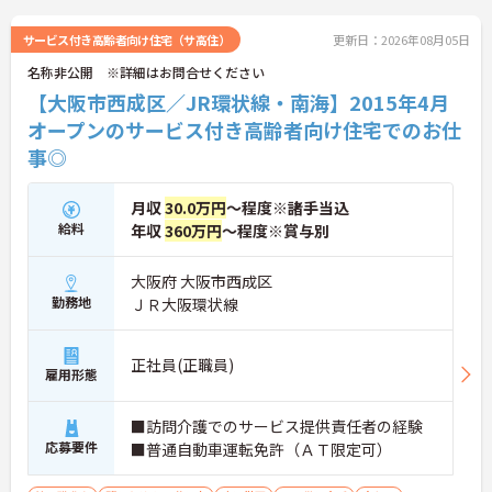
サービス付き高齢者向け住宅（サ高住）
更新日：2026年08月05日
名称非公開 ※詳細はお問合せください
【大阪市西成区／JR環状線・南海】2015年4月
オープンのサービス付き高齢者向け住宅でのお仕
事◎
月収
30.0万円
～程度※諸手当込
給料
年収
360万円
～程度※賞与別
大阪府 大阪市西成区
勤務地
ＪＲ大阪環状線
正社員(正職員)
雇用形態
■訪問介護でのサービス提供責任者の経験
応募要件
■普通自動車運転免許（ＡＴ限定可）