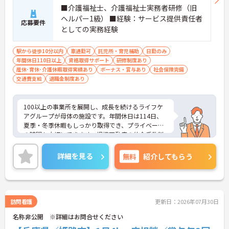
■介護福祉士、介護福祉士実務者研修（旧
ヘルパー1級） ■経験：サービス提供責任者
応募要件
としての実務経験
駅から徒歩10分以内
車通勤可
託児所・育児補助
日勤のみ
年間休日110日以上
資格取得サポート
研修制度あり
産休･育休･介護休暇取得実績あり
ボーナス・賞与あり
社会保険完備
交通費支給
退職金制度あり
100以上の事業所を展開し、成長を続けるライフケ
アグループが母体の施設です。年間休日は114日、
夏季・冬季休暇もしっかり取得でき、プライベート
の時間も大切にできます。提携不動産の仲介手数料
無料や企業主導型保育園の社員割引、鍼灸整骨院の
無料診療など、同法人ならではのユニークな福利厚
詳細を見る
無料
紹介してもらう
生も魅力です。「仕事を楽しむ」をモットーに、ア
ットホームでゆったりとした雰囲気のなか、あなた
の意見やアイデアを活かせます。資格取得支援やキ
ャリアパス制度も整っており、チームワークを大切
にしながら安定した組織で長くキャリアを築きたい
訪問看護
更新日：2026年07月30日
方、向上心を持って積極的に業務に取り組める方か
名称非公開 ※詳細はお問合せください
らのご応募をお待ちしております。 ご興味のある方
は詳細等をお伝えしますので、お気軽にお問い合わ