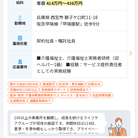
給料
年収
414万円～436万円
兵庫県 西宮市 獅子ケ口町11-18
勤務地
阪急甲陽線「甲陽園駅」徒歩9分
契約社員・嘱託社員
雇用形態
■介護福祉士、介護福祉士実務者研修（旧
ヘルパー1級） ■経験：サービス提供責任者
応募要件
としての実務経験
駅から徒歩10分以内
車通勤可
託児所・育児補助
日勤のみ
年間休日110日以上
資格取得サポート
研修制度あり
産休･育休･介護休暇取得実績あり
ボーナス・賞与あり
社会保険完備
交通費支給
退職金制度あり
100以上の事業所を展開し、成長を続けるライフケ
アグループが母体の施設です。年間休日は114日、
夏季・冬季休暇もしっかり取得でき、プライベート
の時間も大切にできます。提携不動産の仲介手数料