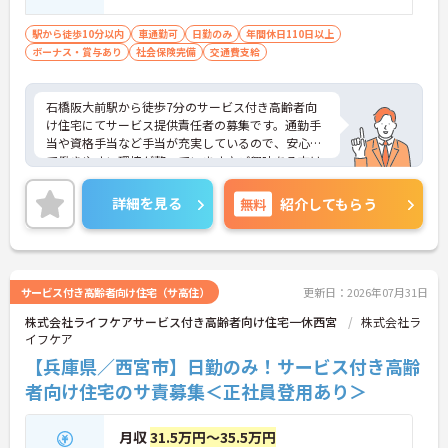
駅から徒歩10分以内
車通勤可
日勤のみ
年間休日110日以上
ボーナス・賞与あり
社会保険完備
交通費支給
石橋阪大前駅から徒歩7分のサービス付き高齢者向
け住宅にてサービス提供責任者の募集です。通勤手
当や資格手当など手当が充実しているので、安心し
て働きやすい環境が整っています♪ご興味ある方は
面接ポイントをお伝えしますので、お気軽にご連絡
ください。
詳細を見る
無料
紹介してもらう
サービス付き高齢者向け住宅（サ高住）
更新日：2026年07月31日
株式会社ライフケアサービス付き高齢者向け住宅一休西宮
株式会社ラ
イフケア
【兵庫県／西宮市】日勤のみ！サービス付き高齢
者向け住宅のサ責募集＜正社員登用あり＞
月収
31.5万円～35.5万円