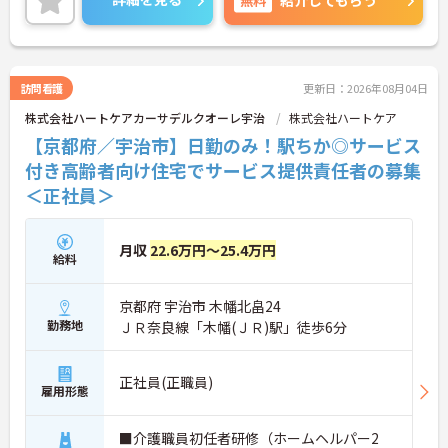
日勤のみなので、プライベートとのメリハリのある
働き方が可能です。
ご興味のある方には、面接対策ポイントなど、さら
に詳細をお話しいたしますのでお気軽にご相談くだ
さい！
訪問看護
更新日：2026年08月04日
株式会社ハートケアカーサデルクオーレ宇治
株式会社ハートケア
【京都府／宇治市】日勤のみ！駅ちか◎サービス
付き高齢者向け住宅でサービス提供責任者の募集
＜正社員＞
月収
22.6万円～25.4万円
給料
京都府 宇治市 木幡北畠24
勤務地
ＪＲ奈良線「木幡(ＪＲ)駅」徒歩6分
正社員(正職員)
雇用形態
■介護職員初任者研修（ホームヘルパー2