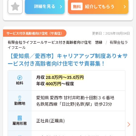
やすい環境です♪
詳細を見る
無料
紹介してもらう
ご興味のある方には、面接対策ポイントなど、さら
に詳細をお話しいたしますのでお気軽にご相談くだ
さい！
サービス付き高齢者向け住宅（サ高住）
更新日：2026年08月04日
有限会社ライフエールサービス付き高齢者向け住宅 悠縁
有限会社ラ
イフエール
【愛知県／愛西市】キャリアアップ制度あり★サ
ービス付き高齢者向け住宅でサ責募集！
月収
28.0万円～35.0万円
給料
年収
400万円
～程度
愛知県 愛西市 甘村井町勘十田割３６番地
勤務地
名鉄尾西線「日比野(名鉄)駅」徒歩23分
正社員(正職員)
雇用形態