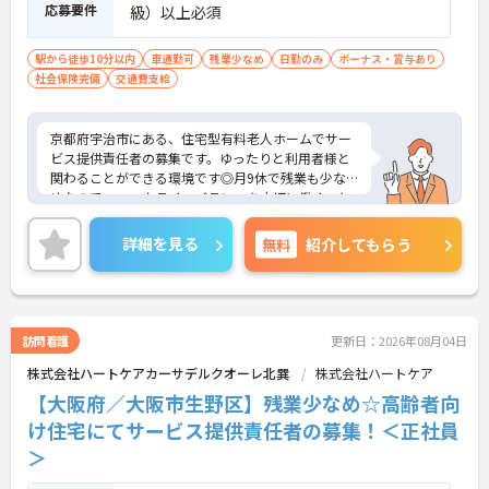
応募要件
級）以上必須
駅から徒歩10分以内
車通勤可
残業少なめ
日勤のみ
ボーナス・賞与あり
社会保険完備
交通費支給
京都府宇治市にある、住宅型有料老人ホームでサー
ビス提供責任者の募集です。ゆったりと利用者様と
関わることができる環境です◎月9休で残業も少な
めなので、ワークライフバランスを大切に働くこと
が出来ます！またマイカー通勤OKで無料駐車場あり
と、通勤便利な点も嬉しいポイントです♪興味をお
詳細を見る
無料
紹介してもらう
持ちの方はお気軽にお問い合わせ下さい！さらに詳
細などお伝えします！
訪問看護
更新日：2026年08月04日
株式会社ハートケアカーサデルクオーレ北巽
株式会社ハートケア
【大阪府／大阪市生野区】残業少なめ☆高齢者向
け住宅にてサービス提供責任者の募集！＜正社員
＞