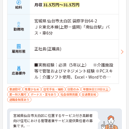
月収
31.5万円～31.5万円
給料
宮城県 仙台市太白区 袋原字台64-2
ＪＲ東北本線(上野－盛岡)「南仙台駅」バ
勤務地
ス・車6分
正社員(正職員)
雇用形態
■実務経験：必須（5年以上） ※介護施設
等で管理およびマネジメント経験 ※PCスキ
応募要件
ル：介護ソフト使用、Excel・Wordでの書
類作成
車通勤可
残業少なめ
住宅手当・補助
日勤のみ
年間休日110日以上
夏～秋入職可
ボーナス・賞与あり
社会保険完備
交通費支給
退職金制度あり
宮城県仙台市太白区に位置するサービス付き高齢者
向け住宅における管理者兼サービス提供責任者の募
集です。