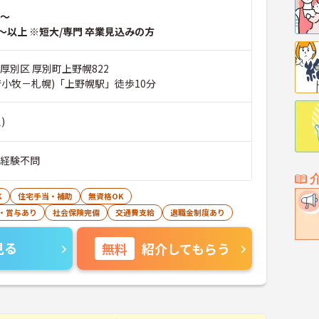
～
～以上 ※短大/専門 卒業見込みの方
厚別区 厚別町上野幌822
苫小牧－札幌)「上野幌駅」徒歩10分
)
■経験不問
K
住宅手当・補助
無資格OK
・賞与あり
社会保険完備
交通費支給
退職金制度あり
見る
無料
紹介してもらう