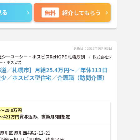
見る
無料
紹介してもらう
更新日：2026年08月03日
シーユーシー・ホスピスReHOPE 札幌厚別
株式会社シ
ー・ホスピス
道／札幌市】月給25.4万円～／年休113日
業少／ホスピス型住宅／介護職（訪問介護）
円～29.9万円
～421万円
賞与込み、夜勤月5回想定
別区 厚別西4条2-12-21
(函館－旭川)「厚別駅」徒歩14分