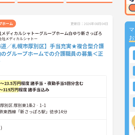
プホーム
更新日：2026年08月04日
マ
社メディカルシャトーグループホーム白ゆり新さっぽろ
お
会社メディカルシャトー
海道／札幌市厚別区】手当充実★複合型介護
内のグループホームでの介護職員の募集＜正
＞
円～23.5万円
程度 諸手当・夜勤手当5回分含む
～319万円
程度 諸手当込み
厚別区 厚別東1条2‐1-1
鉄東西線「新さっぽろ駅」徒歩14分
)