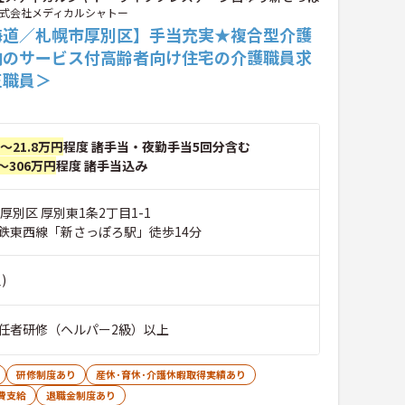
式会社メディカルシャトー
海道／札幌市厚別区】手当充実★複合型介護
内のサービス付高齢者向け住宅の介護職員求
正職員＞
円～21.8万円
程度 諸手当・夜勤手当5回分含む
～306万円
程度 諸手当込み
厚別区 厚別東1条2丁目1-1
鉄東西線「新さっぽろ駅」徒歩14分
)
任者研修（ヘルパー2級）以上
研修制度あり
産休･育休･介護休暇取得実績あり
費支給
退職金制度あり