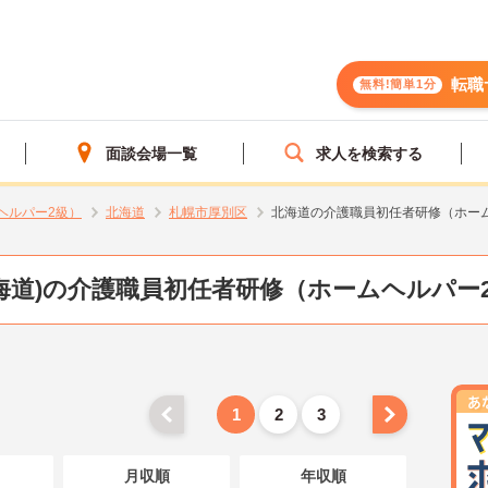
転職
無料!簡単1分
面談会場一覧
求人を検索する
ヘルパー2級）
北海道
札幌市厚別区
北海道の介護職員初任者研修（ホー
海道)の介護職員初任者研修（ホームヘルパー
1
2
3
月収順
年収順