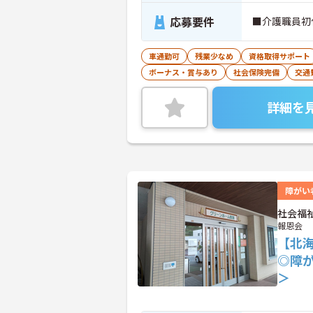
応募要件
■介護職員初
車通勤可
残業少なめ
資格取得サポート
ボーナス・賞与あり
社会保険完備
交通
詳細を
障がい
社会福
報恩会
【北
◎障
＞