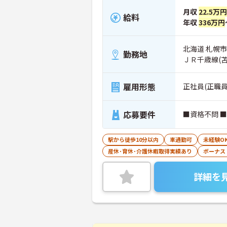
月収
22.5万円
給料
年収
336万円
北海道 札幌市
勤務地
ＪＲ千歳線(
雇用形態
正社員(正職員
応募要件
■資格不問 
駅から徒歩10分以内
車通勤可
未経験O
産休･育休･介護休暇取得実績あり
ボーナス
詳細を