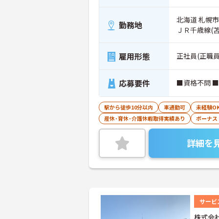
北海道 札幌市
勤務地
ＪＲ千歳線(
雇用形態
正社員(正職員
応募要件
■資格不問 
駅から徒歩10分以内
車通勤可
未経験O
産休･育休･介護休暇取得実績あり
ボーナス
詳細を
サービ
株式会