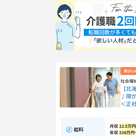
障がい
社会福
【北
♪障
＜正
月収
22.5万円
給料
年収
336万円