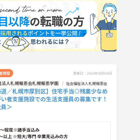
者施設
更新日：2026年08月04日
祉法人札幌報恩会札幌報恩学園
社会福祉法人札幌報恩会
海道／札幌市厚別区】住宅手当◎残業少なめ
がい者支援施設での生活支援員の募集です！
社員＞
～程度※諸手当込み
～以上 ※短大/専門 卒業見込みの方