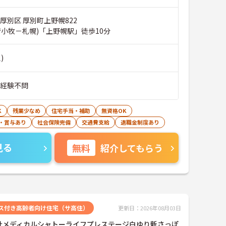
厚別区 厚別町上野幌822
苫小牧－札幌)「上野幌駅」徒歩10分
)
■経験不問
K
残業少なめ
住宅手当・補助
無資格OK
・賞与あり
社会保険完備
交通費支給
退職金制度あり
見る
無料
紹介してもらう
ス付き高齢者向け住宅（サ高住）
更新日：2026年08月03日
社メディカルシャトーライフプレステージ白ゆり新さっぽ