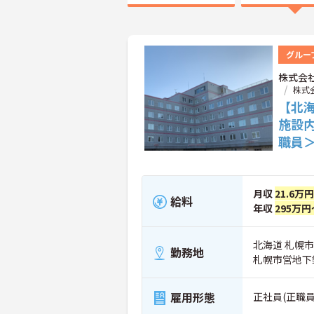
グルー
株式会
株式
【北
施設
職員
月収
21.6万
給料
年収
295万円
北海道 札幌市
勤務地
札幌市営地下
雇用形態
正社員(正職員