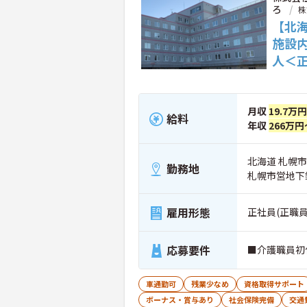
ろ
株
【北
施設
人＜
月収
19.7万
給料
年収
266万円
北海道 札幌市
勤務地
札幌市営地下
雇用形態
正社員(正職員
応募要件
■介護職員初
車通勤可
残業少なめ
資格取得サポート
ボーナス・賞与あり
社会保険完備
交通