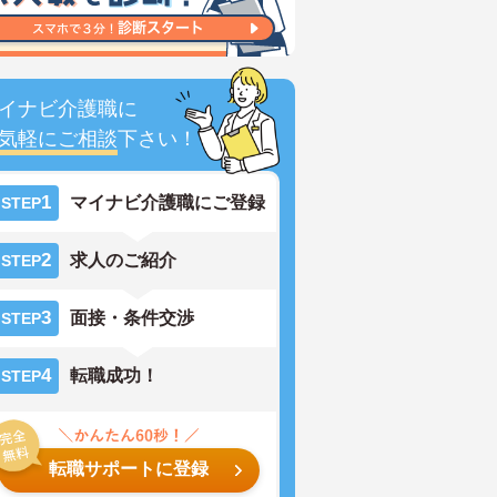
イナビ介護職に
気軽にご相談
下さい！
1
マイナビ介護職にご登録
STEP
2
求人のご紹介
STEP
3
面接・条件交渉
STEP
4
転職成功！
STEP
転職サポートに登録