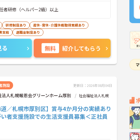
任者研修（ヘルパー2級）以上
研修制度あり
産休･育休･介護休暇取得実績あり
費支給
退職金制度あり
見る
無料
紹介してもらう
者施設
更新日：2026年08月04日
祉法人札幌報恩会グリーンホーム厚別
社会福祉法人札幌
海道／札幌市厚別区】賞与4か月分の実績あり
がい者支援施設での生活支援員募集＜正社員