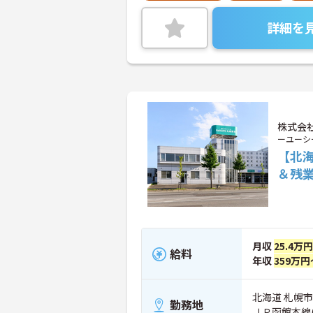
詳細を
株式会社
ーユーシ
【北海
＆残
月収
25.4万
給料
年収
359万円
北海道 札幌市厚
勤務地
ＪＲ函館本線