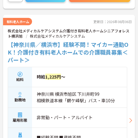
ッフの身体的負担の軽減を実現しています。さら
に、有資格者の方のキャリア形成を応援するため、
介護福祉士実務者研修の無料受講制度をはじめ、マ
ネジメントやリーダーシップを学べる独自の研修プ
有料老人ホーム
更新日：2026年08月06日
ログラムも充実しています。日勤のみの無理のない
株式会社メディカルケアシステム介護付き有料老人ホームシニアフォレス
シフトで働きながら、さらなるスキルアップと長期
ト横浜旭
株式会社メディカルケアシステム
的なキャリアアップを目指せる、非常に魅力的な職
場環境です。
【神奈川県／横浜市】経験不問！マイカー通勤O
K！介護付き有料老人ホームでの介護職員募集＜
★おすすめPOINT★
パート＞
【ICT機器の積極的な導入で、身体的負担を抑えなが
ら働けます】
・眠りスキャンやインカムなどの最新設備を活用
し、効率的な見守りと円滑な情報共有を実現してい
時給
1,225円
～
給料
ます
・無駄な業務が削減されることで心身のゆとりが生
まれ、ご入居者様お一人おひとりに寄り添ったケア
神奈川県 横浜市旭区 下川井町99
ができます
勤務地
相模鉄道本線「鶴ケ峰駅」バス・車10分
【実務者研修の無料受講制度など、専門性を高めら
れる環境です】
非常勤・パート・アルバイト
・働きながら実務者研修を無料で受講できるなど、
雇用形態
有資格者のさらなるキャリアアップを支援していま
す
・マネジメントやリーダーシップを学ぶ研修も充実
■経験不問 ■資格不問