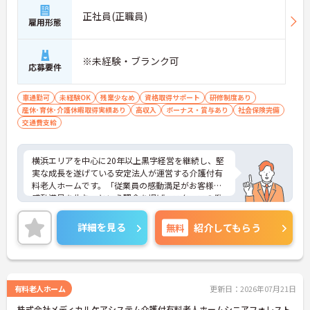
正社員(正職員)
雇用形態
※未経験・ブランク可
応募要件
車通勤可
未経験OK
残業少なめ
資格取得サポート
研修制度あり
産休･育休･介護休暇取得実績あり
高収入
ボーナス・賞与あり
社会保険完備
交通費支給
横浜エリアを中心に20年以上黒字経営を継続し、堅
実な成長を遂げている安定法人が運営する介護付有
料老人ホームです。「従業員の感動満足がお客様の
感動満足を生む」という理念を掲げ、スタッフの働
きやすさを第一に考えた環境整備に力を入れていま
す。全拠点共通で「眠りスキャン」やインカム、ケ
詳細を見る
無料
紹介してもらう
ア記録ソフトなどの最新ICT機器を導入しており、業
務の効率化とスタッフの身体的負担の軽減を実現し
ています。介護福祉士の専門資格を高く評価する給
与体系を導入しており、各種手当を含めて月収31.8
万円以上を目指せる高水準の待遇が魅力です。マネ
有料老人ホーム
更新日：2026年07月21日
ジメント研修など、入職後の成長を後押しする教育
株式会社メディカルケアシステム介護付有料老人ホームシニアフォレスト
制度も整備されており、入居者様一人ひとりとじっ