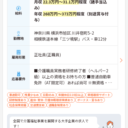
月収
22.3万円～31.1万円
程度（諸手当込
み）
給料
年収
268万円～373万円
程度（別途賞与付
与）
神奈川県 横浜市旭区 川井宿町5-2
勤務地
相模鉄道本線「三ツ境駅」バス・車12分
正社員(正職員)
雇用形態
■介護職員実務者研修終了者（ヘルパー2
級）以上の資格をお持ちの方 ■普通自動車
応募要件
免許（AT限定可）あれば尚可 ※無資格・未
経験相談可能
車通勤可
残業少なめ
日勤のみ
年間休日110日以上
資格取得サポート
研修制度あり
産休･育休･介護休暇取得実績あり
ボーナス・賞与あり
社会保険完備
交通費支給
退職金制度あり
全国で介護福祉事業を展開する大手企業の求人で
す！