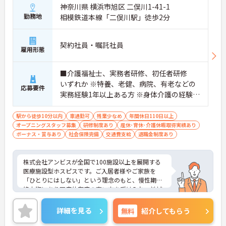
体制により、一人で悩むことなく安心して業務に取
神奈川県 横浜市旭区 二俣川1-41-1
り組めます
勤務地
相模鉄道本線「二俣川駅」徒歩2分
【介護福祉士の資格を活かして高い収入水準が期待
できます】
契約社員・嘱託社員
雇用形態
・介護福祉士に特化した処遇改善手当が支給され、
高い給与水準を実現しています
・お持ちの専門資格がしっかり評価され毎月の給与
■介護福祉士、実務者研修、初任者研修
に還元されることで、やりがいを持って日々の業務
いずれか ※特養、老健、病院、有老などの
に臨めます
応募要件
実務経験1年以上ある方 ※身体介護の経験年
【研修制度でキャリアの選択肢が広がります】
以上ある方、機械浴の使用の経験のある方
・階層別のマネジメント研修も用意されているた
歓迎
駅から徒歩10分以内
車通勤可
残業少なめ
年間休日110日以上
め、現場でのスキルアップだけでなく将来の管理者
オープニングスタッフ募集
研修制度あり
産休･育休･介護休暇取得実績あり
を目指すことも可能です
ボーナス・賞与あり
社会保険完備
交通費支給
退職金制度あり
株式会社アンビスが全国で100施設以上を展開する
医療施設型ホスピスです。ご入居者様やご家族を
「ひとりにはしない」という理念のもと、慢性期や
終末期にあり医療依存度の高い方を受け入れ、地域
医療を支える社会的意義の高い事業を推進していま
す。現場には看護師が24時間常駐しています。急変
詳細を見る
無料
紹介してもらう
時の対応や医療行為は看護師が担当するため、初任
者研修や実務者研修の方も食事介助や入浴介助など