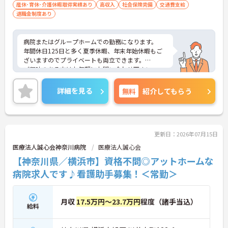
専門性を高められます
産休･育休･介護休暇取得実績あり
高収入
社会保険完備
交通費支給
＜残業月7時間以下で身体の負担を軽減！＞
退職金制度あり
・常勤で働くスタッフの比率が90パーセント以上と
高く、急なシフト変更や無理な長時間勤務が発生し
にくい人員体制です
病院またはグループホームでの勤務になります。
・訪問スケジュールに沿って施設内でのケアを行う
年間休日125日と多く夏季休暇、年末年始休暇もご
ため、月平均の残業時間は5時間から7時間程度とか
ざいますのでプライベートも両立できます。
なり少なめに抑えられます
ご興味のある方はお気軽にお問い合わせ下さい。
・夜勤明けの翌日は原則としてお休みとなるシフト
編成が組まれており、しっかりと休息を取りながら
詳細を見る
無料
紹介してもらう
長期的な就業が可能です
＜評価制度でキャリアアップ＞
・介護福祉士や初任者研修などの資格や実務経験、
夜勤回数がしっかりと給与に反映されるためモチベ
ーションを維持できます
更新日：2026年07月15日
・年次を問わずリーダーや主任などのマネジメント
医療法人誠心会神奈川病院
職へ昇格する事例も多数あり、腰を据えて長期的な
医療法人誠心会
キャリア形成が可能です
【神奈川県／横浜市】資格不問◎アットホームな
病院求人です♪看護助手募集！＜常勤＞
月収
17.5万円～23.7万円
程度（諸手当込）
給料