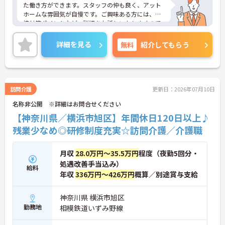
た働き方ができます。スタッフの仲も良く、アット
ホームな雰囲気が自慢です。ご興味ある方には、面
接対策ポイントなど、詳細をお話しいたしますので
お気軽にご相談ください。
詳細を見る
無料
紹介してもらう
訪問介護
更新日：2026年07月10日
名称非公開 ※詳細はお問合せください
【神奈川県／横浜市旭区】年間休日120日以上♪
残業少なめ◎研修制度充実☆訪問介護／介護職
月収
28.0万円～35.5万円
程度（夜勤5回分・
処遇改善手当込み）
給料
年収
336万円～426万円
概算／別途賞与支給
神奈川県 横浜市旭区
勤務地
相模鉄道いずみ野線