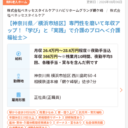
詳細をお話ししますのでお気軽にご相談ください！
有料老人ホーム
更新日：2026年08月06日
株式会社ベネッセスタイルケアリハビリホームグランダ鶴ケ峰
株式会
社ベネッセスタイルケア
【神奈川県／横浜市旭区】専門性を磨いて年収ア
ップ！「学び」と「実践」で介護のプロへ＜介護
福祉士＞
月収
26.4万円～28.6万円
程度※夜勤手当込
年収
366万円
～※残業月10時間、夜勤平均5
給料
回、各種手当・賞与を含んだ例です
神奈川県 横浜市旭区 西川島町60-4
勤務地
相模鉄道本線「鶴ケ峰駅」徒歩7分
正社員(正職員)
雇用形態
駅から徒歩10分以内
残業少なめ
寮・借り上げ
託児所・育児補助
年間休日110日以上
資格取得サポート
研修制度あり
産休･育休･介護休暇取得実績あり
ボーナス・賞与あり
社会保険完備
交通費支給
退職金制度あり