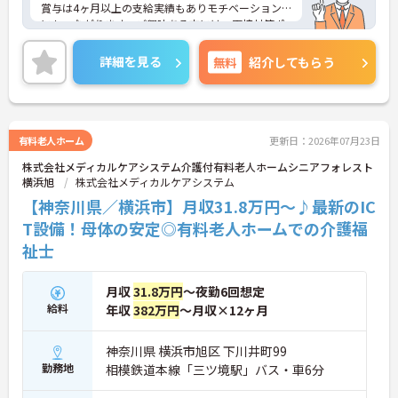
賞与は4ヶ月以上の支給実績もありモチベーション
にもつながります。ご興味ある方には、面接対策ポ
イントなど、さらに詳細をお話しいたしますのでお
気軽にご相談ください！
詳細を見る
無料
紹介してもらう
有料老人ホーム
更新日：2026年07月23日
株式会社メディカルケアシステム介護付有料老人ホームシニアフォレスト
横浜旭
株式会社メディカルケアシステム
【神奈川県／横浜市】月収31.8万円～♪最新のIC
T設備！母体の安定◎有料老人ホームでの介護福
祉士
月収
31.8万円
～夜勤6回想定
給料
年収
382万円
～月収×12ヶ月
神奈川県 横浜市旭区 下川井町99
勤務地
相模鉄道本線「三ツ境駅」バス・車6分