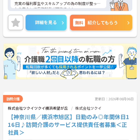
充実の福利厚生やスキルアップの為の制度が整って
おり安心して長期就業が可能です！
ご興味ある方には、面接のポイントなど、さらに詳
細をお話致しますのでお気軽にご相談ください。
詳細を見る
無料
紹介してもらう
訪問介護
更新日：2026年08月06日
株式会社ツクイツクイ横浜希望が丘
株式会社ツクイ
【神奈川県／横浜市旭区】日勤のみ◎年間休日1
16日♪訪問介護のサービス提供責任者募集＜正
社員＞