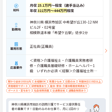
月収
25.1万円
～程度（諸手当込み）
給料
年収
322万円～444万円
程度
神奈川県 横浜市旭区 中希望が丘130-12 NM
ビル2F・02号室
勤務地
相模鉄道本線「希望ケ丘駅」徒歩1分
正社員(正職員)
雇用形態
＜資格＞介護福祉士・介護職員実務者研
修・介護職員基礎研修・ホームヘルパー1
応募要件
級 いずれか必須 ＜経験＞介護福祉士所持
者:介護実務経験3年以上 必須 介護福祉士
以外所持者:介護実務経験5年以上 必須
駅から徒歩10分以内
未経験OK
残業少なめ
日勤のみ
年間休日110日以上
資格取得サポート
研修制度あり
産休･育休･介護休暇取得実績あり
ボーナス・賞与あり
社会保険完備
交通費支給
退職金制度あり
神奈川県横浜市旭区の訪問介護でサービス提供責任
者の募集です！日勤のみのお仕事で、月に1回のリ