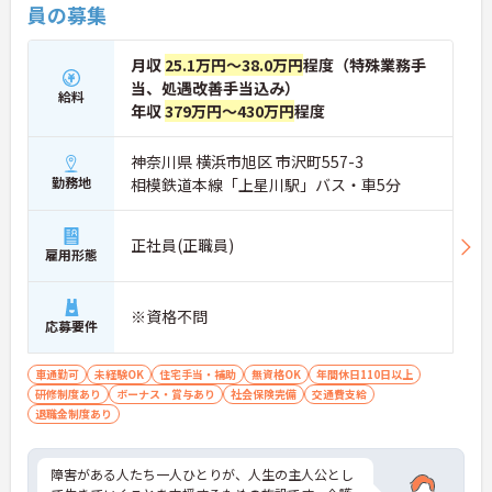
員の募集
月収
25.1万円～38.0万円
程度（特殊業務手
当、処遇改善手当込み）
給料
年収
379万円～430万円
程度
神奈川県 横浜市旭区 市沢町557-3
勤務地
相模鉄道本線「上星川駅」バス・車5分
正社員(正職員)
雇用形態
※資格不問
応募要件
車通勤可
未経験OK
住宅手当・補助
無資格OK
年間休日110日以上
研修制度あり
ボーナス・賞与あり
社会保険完備
交通費支給
退職金制度あり
障害がある人たち一人ひとりが、人生の主人公とし