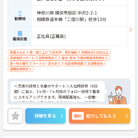
神奈川県 横浜市旭区 中沢2-2-1
勤務地
相模鉄道本線「二俣川駅」徒歩13分
正社員(正職員)
雇用形態
残業少なめ
寮・借り上げ
託児所・育児補助
年間休日110日以上
資格取得サポート
研修制度あり
産休･育休･介護休暇取得実績あり
夏～秋入職可
ボーナス・賞与あり
社会保険完備
交通費支給
退職金制度あり
＜充実の研修と先輩のサポート＞入社時研修（6日
間）に加え、3ヶ月・7ヶ月目のフォロー研修で着実
にスキルアップできます。現場配属後も、一定期間
は先輩社員とペアを組む「ダブルシフト」で業務を
習得できるので、一人で抱え込むことはありませ
ん。
詳細を見る
無料
紹介してもらう
＜頑張りが給与に直結！専門性を磨いて年収アップ
＞経験やスキルがしっかり給与に反映される仕組み
です。定期昇給に加え、独自の社内専門資格制度
（通称：マジ神）では、認知症ケアや介護技術など