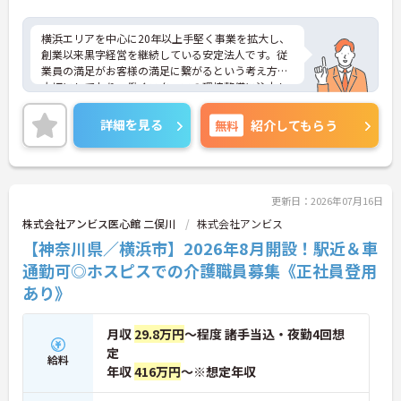
ます】
・横浜エリアで20年以上にわたり、創業から継続し
て黒字経営を達成している確固たる経営基盤のもと
横浜エリアを中心に20年以上手堅く事業を拡大し、
で、将来的な法人の存続不安を感じることなく業務
創業以来黒字経営を継続している安定法人です。従
に集中できます
業員の満足がお客様の満足に繋がるという考え方を
・マネジメント研修など、継続的な学びの機会が提
大切にしており、働くスタッフの環境整備に注力し
供されているため、働きながら介護職としての専門
ています。特に介護DXの推進に積極的で、AI音声入
性や思考力をさらに深めていける環境です
力システムやタブレット記録、睡眠見守りセンサー
詳細を見る
無料
紹介してもらう
等を全社的に導入し、スタッフの業務負担や身体的
負担の軽減を実現しています。給与面では介護福祉
士の資格を高く評価し、充実した手当により安定し
た収入を得られる体制を構築しています。また、自
社で運営する研修センターでの無料資格取得支援や
更新日：2026年07月16日
マネジメント研修など、教育制度も整備されていま
株式会社アンビス医心館 二俣川
株式会社アンビス
す。充実した設備と手厚いバックアップ体制のもと
【神奈川県／横浜市】2026年8月開設！駅近＆車
で、資格を活かして専門性を磨きながら、将来を見
据えて長く働き続けられる環境が整っています。
通勤可◎ホスピスでの介護職員募集《正社員登用
あり》
★おすすめPOINT★
【最新の介護DX導入で業務の負担を軽減できる環境
です】
月収
29.8万円
～程度 諸手当込・夜勤4回想
・AI音声入力システムや睡眠見守りセンサーなどのI
定
給料
CT設備を導入し、記録業務や夜間の見守り負担を軽
年収
416万円
～※想定年収
減しています
・インカムを通じてスタッフ同士が常に連携できる