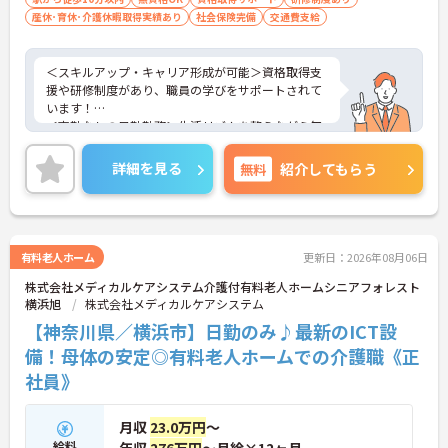
産休･育休･介護休暇取得実績あり
社会保険完備
交通費支給
＜スキルアップ・キャリア形成が可能＞資格取得支
援や研修制度があり、職員の学びをサポートされて
います！
＜夜勤なしの日勤勤務＞生活リズムを整えながら無
理なく働けます。
＜寄り添ったケアの実施＞利用者さまに深く寄り添
詳細を見る
無料
紹介してもらう
ったサービスの提供を目指し、職員の専門性を高め
るような人材育成にも注力されています。
ご興味のある方には、面接対策ポイント等、さらに
詳細をお話ししますのでお気軽にご相談ください！
有料老人ホーム
更新日：2026年08月06日
株式会社メディカルケアシステム介護付有料老人ホームシニアフォレスト
横浜旭
株式会社メディカルケアシステム
【神奈川県／横浜市】日勤のみ♪最新のICT設
備！母体の安定◎有料老人ホームでの介護職《正
社員》
月収
23.0万円
～
給料