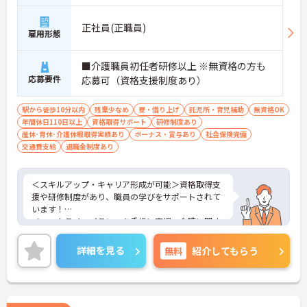
正社員(正職員)
雇用形態
■介護職員初任者研修以上 ※無資格の方も
応募要件
応募可（資格支援制度あり）
駅から徒歩10分以内
残業少なめ
寮・借り上げ
託児所・育児補助
無資格OK
年間休日110日以上
資格取得サポート
研修制度あり
産休･育休･介護休暇取得実績あり
ボーナス・賞与あり
社会保険完備
交通費支給
退職金制度あり
＜スキルアップ・キャリア形成が可能＞資格取得支
援や研修制度があり、職員の学びをサポートされて
います！
＜ワークライフバランスを重視＞育児・介護に関す
る制度や社宅制度、各種手当など、長く安心して働
きやすい環境が整っています。
詳細を見る
無料
紹介してもらう
＜寄り添ったケアの実施＞利用者さまに深く寄り添
ったサービスの提供を目指し、職員の専門性を高め
るような人材育成にも注力されています。
ご興味のある方には、面接対策ポイント等、さらに