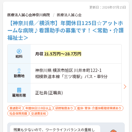
更新日：2026年07月15日
医療法人誠心会神奈川病院
医療法人誠心会
【神奈川県／横浜市】年間休日125日☆アットホ
ームな病院♪看護助手の募集です！＜常勤・介護
福祉士＞
月収
21.5万円～28.7万円
給料
神奈川県 横浜市旭区 川井本町122-1
勤務地
相模鉄道本線「三ツ境駅」バス・車9分
正社員(正職員)
雇用形態
車通勤可
年間休日110日以上
研修制度あり
産休･育休･介護休暇取得実績あり
社会保険完備
交通費支給
残業も少ないので、ワークライフバランスの重視し