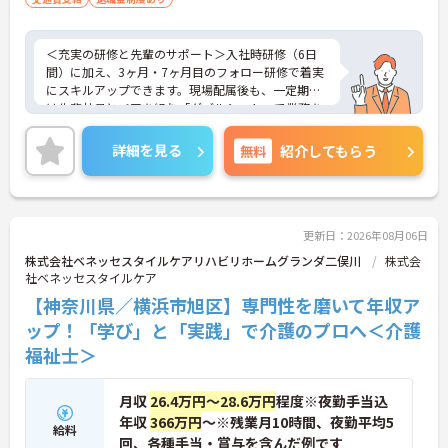
＜充実の研修と先輩のサポート＞入社時研修（6日
間）に加え、3ヶ月・7ヶ月目のフォロー研修で着実
にスキルアップできます。現場配属後も、一定期間
は先輩社員とペアを組む「ダブルシフト」で業務を
習得できるので、一人で抱え込むことはありませ
ん。
詳細を見る
無料
紹介してもらう
＜頑張りが給与に直結！専門性を磨いて年収アップ
＞経験やスキルがしっかり給与に反映される仕組み
です。定期昇給に加え、独自の社内専門資格制度
（通称：マジ神）では、認知症ケアや介護技術など
の専門性を認定されると、1資格につき月給＋1万円
更新日：2026年08月06日
（最大4万円）の手当がつきます。キャリアアップす
株式会社ベネッセスタイルケアリハビリホームグランダ二俣川
株式会
れば年収UPも目指せるため、高いモチベーションで
社ベネッセスタイルケア
働き続けられます。
【神奈川県／横浜市旭区】専門性を磨いて年収ア
＜家族も嬉しい！ベネッセグループならではの手厚
い福利厚生＞ご家族も支える制度が満載♪産休・育
ップ！「学び」と「実践」で介護のプロへ＜介護
休の取得実績も多数あり、ライフステージが変わっ
福祉士＞
ても長く安心して働き続けられる環境が整っていま
す。
月収
26.4万円～28.6万円
程度※夜勤手当込
年収
366万円
～※残業月10時間、夜勤平均5
給料
回、各種手当・賞与を含んだ例です