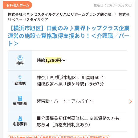
の専門性を認定されると、1資格につき月給＋1万円
有料老人ホーム
更新日：2026年08月06日
（最大4万円）の手当がつきます。キャリアアップす
株式会社ベネッセスタイルケアリハビリホームグランダ鶴ケ峰
株式会
れば年収UPも目指せるため、高いモチベーションで
社ベネッセスタイルケア
働き続けられます。
＜家族も嬉しい！ベネッセグループならではの手厚
【横浜市旭区】日勤のみ♪業界トップクラス企業
い福利厚生＞ご家族も支える制度が満載♪産休・育
運営の施設☆資格取得支援あり！＜介護職／パー
休の取得実績も多数あり、ライフステージが変わっ
ト＞
ても長く安心して働き続けられる環境が整っていま
す。
時給
1,380円
～
給料
神奈川県 横浜市旭区 西川島町60-4
勤務地
相模鉄道本線「鶴ケ峰駅」徒歩7分
非常勤・パート・アルバイト
雇用形態
■介護職員初任者研修以上 ※無資格の方も
応募要件
応募可（資格支援制度あり）
駅から徒歩10分以内
無資格OK
資格取得サポート
研修制度あり