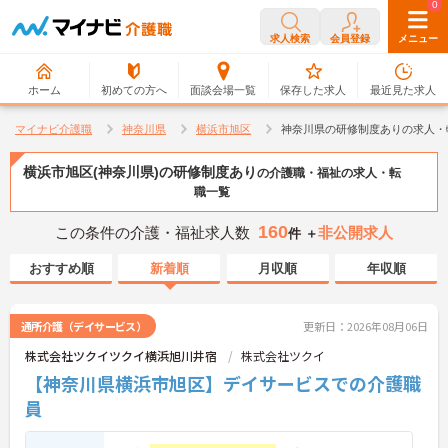
0
0
求人検索
会員登録
メニュー
ホーム
初めての方へ
面談会場一覧
保存した求人
最近見た求人
マイナビ介護職
神奈川県
横浜市旭区
神奈川県の研修制度ありの求人・
横浜市旭区(神奈川県)の研修制度あり
の介護職・福祉の求人・転
職一覧
160
この条件の介護・福祉求人数
非公開求人
件 ＋
おすすめ順
新着順
月収順
年収順
通所介護（デイサービス）
更新日：2026年08月06日
株式会社ツクイツクイ横浜旭川井宿
株式会社ツクイ
【神奈川県横浜市旭区】デイサービスでの介護職
員