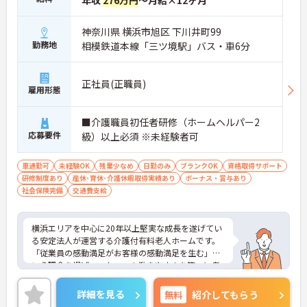
年収
276万円
～月給×12ヶ月
神奈川県 横浜市旭区 下川井町99
勤務地
相模鉄道本線「三ツ境駅」バス・車6分
正社員(正職員)
雇用形態
■介護職員初任者研修（ホームヘルパー2
応募要件
級）以上必須 ※未経験者可
車通勤可
未経験OK
残業少なめ
日勤のみ
ブランクOK
資格取得サポート
研修制度あり
産休･育休･介護休暇取得実績あり
ボーナス・賞与あり
社会保険完備
交通費支給
横浜エリアを中心に20年以上堅実な成長を遂げてい
る安定法人が運営する介護付有料老人ホームです。
「従業員の感動満足がお客様の感動満足を生む」と
いう理念を掲げ、スタッフの働きやすさを第一に考
えた環境整備に力を入れています。全拠点共通で
「眠りスキャン」やインカム、ケア記録ソフトなど
詳細を見る
無料
紹介してもらう
の最新ICT機器を導入しており、業務の効率化とスタ