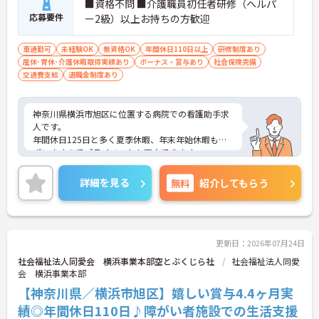
■資格不問 ■介護職員初任者研修（ヘルパ
有資格者のさらなるキャリアアップを支援していま
応募要件
す
ー2級）以上お持ちの方歓迎
・マネジメントやリーダーシップを学ぶ研修も充実
しており、将来のリーダー候補として成長していけ
車通勤可
未経験OK
無資格OK
年間休日110日以上
研修制度あり
ます
産休･育休･介護休暇取得実績あり
ボーナス・賞与あり
社会保険完備
交通費支給
退職金制度あり
【20年以上黒字経営の安定基盤のもと、長期的に活
躍できます】
・横浜型地域貢献企業にも認定された信頼ある法人
神奈川県横浜市旭区に位置する病院での看護助手求
で、ライフステージが変わっても安心して働き続け
人です。
られます
年間休日125日と多く夏季休暇、年末年始休暇もご
・育児短時間勤務や永年勤続表彰制度など、スタッ
ざいますのでプライベートも両立できます。
フの貢献をしっかりと評価し還元する体制が整って
ご興味のある方はお気軽にお問い合わせ下さい。
います
詳細を見る
無料
紹介してもらう
更新日：2026年07月24日
社会福祉法人同愛会 横浜事業本部空とぶくじら社
社会福祉法人同愛
会 横浜事業本部
【神奈川県／横浜市旭区】嬉しい賞与4.4ヶ月実
績◎年間休日110日♪障がい者施設での生活支援