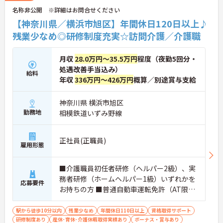
名称非公開 ※詳細はお問合せください
【神奈川県／横浜市旭区】年間休日120日以上♪
残業少なめ◎研修制度充実☆訪問介護／介護職
月収
28.0万円～35.5万円
程度（夜勤5回分・
処遇改善手当込み）
給料
年収
336万円～426万円
概算／別途賞与支給
神奈川県 横浜市旭区
勤務地
相模鉄道いずみ野線
正社員(正職員)
雇用形態
■介護職員初任者研修（ヘルパー2級）、実
務者研修（ホームヘルパー1級）いずれかを
応募要件
お持ちの方 ■普通自動車運転免許（AT限定
可）※業務で運転します
駅から徒歩10分以内
残業少なめ
年間休日110日以上
資格取得サポート
研修制度あり
産休･育休･介護休暇取得実績あり
ボーナス・賞与あり