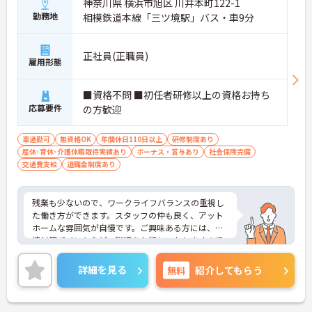
神奈川県 横浜市旭区 川井本町122-1
勤務地
相模鉄道本線「三ツ境駅」バス・車9分
正社員(正職員)
雇用形態
■資格不問 ■初任者研修以上の資格お持ち
応募要件
の方歓迎
車通勤可
無資格OK
年間休日110日以上
研修制度あり
産休･育休･介護休暇取得実績あり
ボーナス・賞与あり
社会保険完備
交通費支給
退職金制度あり
残業も少ないので、ワークライフバランスの重視し
た働き方ができます。スタッフの仲も良く、アット
ホームな雰囲気が自慢です。ご興味ある方には、面
接対策ポイントなど、詳細をお話しいたしますので
お気軽にご相談ください。
詳細を見る
無料
紹介してもらう