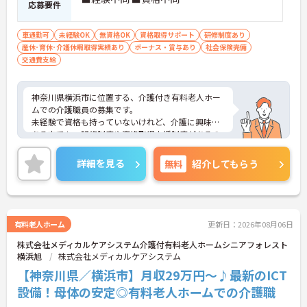
応募要件
しており、将来のリーダー候補として成長していけ
ます
車通勤可
未経験OK
無資格OK
資格取得サポート
研修制度あり
【安定基盤のもと、長期的に活躍できます】
産休･育休･介護休暇取得実績あり
ボーナス・賞与あり
社会保険完備
・横浜型地域貢献企業にも認定された信頼ある法人
交通費支給
で、ライフステージが変わっても安心して働き続け
られます
・育児短時間勤務や永年勤続表彰制度など、スタッ
神奈川県横浜市に位置する、介護付き有料老人ホー
フの貢献をしっかりと評価し還元する体制が整って
ムでの介護職員の募集です。
います
未経験で資格も持っていないけれど、介護に興味の
ある方でも、研修制度や資格取得支援制度があるの
で、働きながらスキルアップも目指せます。
また、マイカー通勤・バイク通勤・自転車通勤が可
詳細を見る
無料
紹介してもらう
能で、無料の駐車場・駐輪場もあるので、通勤がら
くらくできます。
ご興味のある方は、面接ポイントをお伝えしますの
でお気軽にご連絡ください。
有料老人ホーム
更新日：2026年08月06日
株式会社メディカルケアシステム介護付有料老人ホームシニアフォレスト
横浜旭
株式会社メディカルケアシステム
【神奈川県／横浜市】月収29万円～♪最新のICT
設備！母体の安定◎有料老人ホームでの介護職