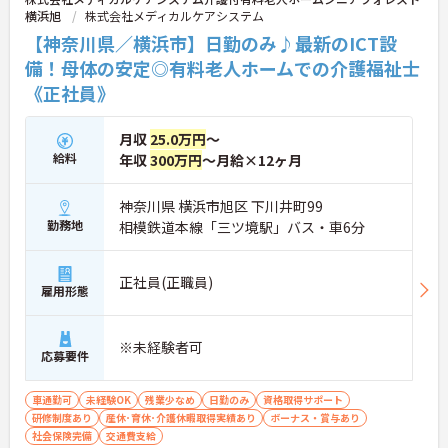
横浜旭
株式会社メディカルケアシステム
くり向き合いながら、高いモチベーションを持って
ご自身のキャリアを磨いていける優れた環境が整っ
【神奈川県／横浜市】日勤のみ♪最新のICT設
ています。
備！母体の安定◎有料老人ホームでの介護福祉士
《正社員》
★おすすめPOINT★
【残業が少なく、無理のないペースで働ける環境で
す】
月収
25.0万円
～
・業務管理体制を整えていることで、退勤後のプラ
給料
年収
300万円
～月給×12ヶ月
イベートな予定を立てやすく、心身のゆとりを保ち
ながら就業できます
・育児時間短縮勤務もあり、ライフスタイルの変化
神奈川県 横浜市旭区 下川井町99
にも柔軟に対応しながら働き続けることが期待でき
勤務地
相模鉄道本線「三ツ境駅」バス・車6分
ます
【専門資格が評価され、高い収入を目指せます】
正社員(正職員)
・介護福祉士に特化した手当を支給しており、高い
雇用形態
給与水準を実現することで、保有する資格をしっか
りと収入に還元できます
・永年勤続表彰や業績貢献に対する特別表彰制度を
※未経験者可
応募要件
設けているため、現場での日々の努力や実績が正当
に評価され、モチベーションを高めながら業務に取
り組める環境です
車通勤可
未経験OK
残業少なめ
日勤のみ
資格取得サポート
研修制度あり
産休･育休･介護休暇取得実績あり
ボーナス・賞与あり
【地域に根ざした安定基盤のもとでキャリアを築け
社会保険完備
交通費支給