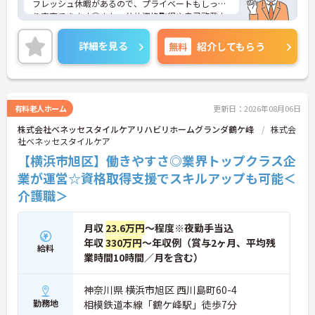
フレッシュ休暇があるので、プライベートもしっか
り充実できます◎また、公的資格取得や自己啓発支
援制度があるので、働きながらスキルアップを目指
せます♪ご興味のある方は、面接ポイントをお伝え
詳細を見る
無料
紹介してもらう
しますので、お気軽にご連絡ください。
有料老人ホーム
更新日：2026年08月06日
株式会社ベネッセスタイルケアリハビリホームグランダ鶴ケ峰
株式会
社ベネッセスタイルケア
【横浜市旭区】働きやすさ◎業界トップクラス企
業が運営☆資格取得支援でスキルアップも可能＜
介護職＞
月収
23.6万円
～程度※夜勤手当込
年収
330万円
～年収例（賞与2ヶ月、平均残
給料
業時間10時間／月を含む）
神奈川県 横浜市旭区 西川島町60-4
勤務地
相模鉄道本線「鶴ケ峰駅」徒歩7分