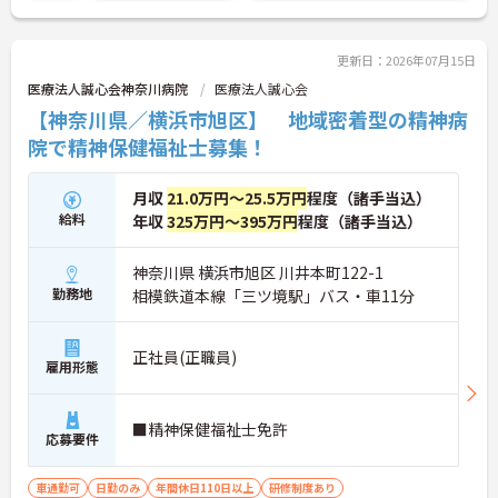
の生活を支えるケアに専念できる環境です。多職種
で情報を共有し、一人で判断を抱え込まないチーム
連携の体制がしっかりと整っています。働き方の面
更新日：2026年07月15日
では、夜勤明けの翌日が原則として公休となるほ
医療法人誠心会神奈川病院
医療法人誠心会
か、月平均の残業時間も5時間から7時間程度とかな
【神奈川県／横浜市旭区】 地域密着型の精神病
り少なめです。常勤スタッフの比率が90パーセント
を超えているため急な勤務変更が発生しにくく、あ
院で精神保健福祉士募集！
らかじめ決められた訪問予定表に沿って規則正しく
働けます。入職後は現場スタッフによるお一人おひ
月収
21.0万円～25.5万円
程度（諸手当込）
とりに合わせた個別のOJT研修が実施されます。eラ
ーニングも導入されており、多職種と連携しながら
給料
年収
325万円～395万円
程度（諸手当込）
専門性を着実に深めていける環境が用意されていま
す。
神奈川県 横浜市旭区 川井本町122-1
勤務地
相模鉄道本線「三ツ境駅」バス・車11分
★おすすめPOINT★
＜個別ＯＪＴとチーム連携で着実に成長！＞
・入職後はお一人おひとりの習熟度に合わせた個別
正社員(正職員)
のＯＪＴ研修を実施し、ｅラーニングを用いた学習
雇用形態
の機会も提供されます
・施設内には看護師が24時間常駐しており、急変時
の対応や専門的な医療処置は看護師が担当するため
■精神保健福祉士免許
応募要件
負担が減ります
・介護スタッフと看護スタッフの比率が1対1で相談
しやすく、初任者研修や実務者研修からでも着実に
車通勤可
日勤のみ
年間休日110日以上
研修制度あり