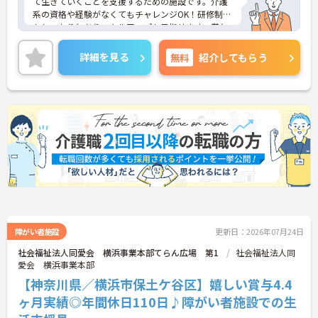
て生きていくことを支援するための施設です。介護
系の資格や経験がなくてもチャレンジOK！研修制度
もしっかりとありスキルアップも目指せます。賞与
は4ヶ月以上の支給実績もありモチベーションにも
つながります。ご興味ある方には、面接対策ポイン
詳細を見る
無料
紹介してもらう
トなど、さらに詳細をお話しいたしますのでお気軽
にご相談ください！
障がい者施設
更新日：2026年07月24日
社会福祉法人同愛会 横浜事業本部てらん広場 第1
社会福祉法人同
愛会 横浜事業本部
【神奈川県／横浜市保土ケ谷区】嬉しい賞与4.4
ヶ月実績◎年間休日110日♪障がい者施設での生