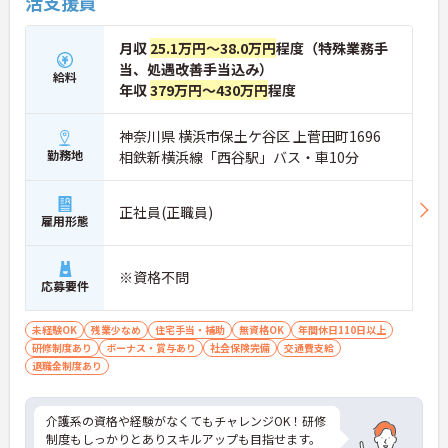
活支援員
月収
25.1万円～38.0万円
程度（特殊業務手
当、処遇改善手当込み）
給料
年収
379万円～430万円
程度
神奈川県 横浜市保土ケ谷区 上菅田町1696
勤務地
相鉄新横浜線「西谷駅」バス・車10分
正社員(正職員)
雇用形態
※資格不問
応募要件
未経験OK
残業少なめ
住宅手当・補助
無資格OK
年間休日110日以上
研修制度あり
ボーナス・賞与あり
社会保険完備
交通費支給
退職金制度あり
介護系の資格や経験がなくてもチャレンジOK！研修
制度もしっかりとありスキルアップも目指せます。