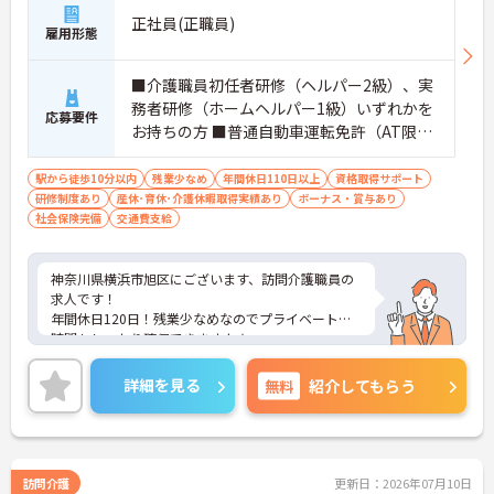
正社員(正職員)
雇用形態
■介護職員初任者研修（ヘルパー2級）、実
務者研修（ホームヘルパー1級）いずれかを
応募要件
お持ちの方 ■普通自動車運転免許（AT限定
可）※業務で運転します
駅から徒歩10分以内
残業少なめ
年間休日110日以上
資格取得サポート
研修制度あり
産休･育休･介護休暇取得実績あり
ボーナス・賞与あり
社会保険完備
交通費支給
神奈川県横浜市旭区にございます、訪問介護職員の
求人です！
年間休日120日！残業少なめなのでプライベートの
時間もしっかり確保できますよ★
ご興味ある方には、面接対策ポイントなど、さらに
詳細をお話しいたしますのでお気軽にご相談くださ
詳細を見る
無料
紹介してもらう
い！
訪問介護
更新日：2026年07月10日