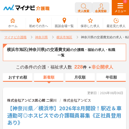
0
0
求人検索
会員登録
メニュー
ホーム
初めての方へ
面談会場一覧
保存した求人
最近見た求人
マイナビ介護職
神奈川県
横浜市旭区
神奈川県の交通費支給の求人・転
横浜市旭区(神奈川県)の交通費支給
の介護職・福祉の求人・転職
一覧
228
この条件の介護・福祉求人数
非公開求人
件 ＋
おすすめ順
新着順
月収順
年収順
更新日：2026年08月06日
株式会社アンビス医心館 二俣川
株式会社アンビス
【神奈川県／横浜市】2026年8月開設！駅近＆車
通勤可◎ホスピスでの介護職員募集《正社員登用
あり》