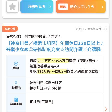
ご興味ある方には、面接対策ポイントなど、さらに
詳細をお話しいたしますのでお気軽にご相談くださ
詳細を見る
無料
紹介してもらう
い！
訪問介護
更新日：2026年07月10日
名称非公開 ※詳細はお問合せください
【神奈川県／横浜市旭区】年間休日120日以上♪
残業少なめ◎研修制度充実☆訪問介護／介護職
月収
28.0万円～35.5万円
程度（夜勤5回分・
処遇改善手当込み）
給料
年収
336万円～426万円
概算／別途賞与支給
神奈川県 横浜市旭区
勤務地
相模鉄道いずみ野線
正社員(正職員)
雇用形態