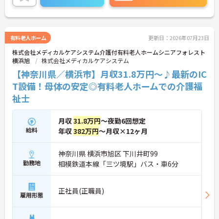
有料老人ホーム
更新日：2026年07月23日
株式会社メディカルケアシステム介護付有料老人ホームシニアフォレスト
横浜旭
株式会社メディカルケアシステム
【神奈川県／横浜市】月収31.8万円～♪最新のIC
T設備！母体の安定◎有料老人ホームでの介護福
祉士
月収
31.8万円
～夜勤6回想定
給料
年収
382万円
～月収×12ヶ月
神奈川県 横浜市旭区 下川井町99
勤務地
相模鉄道本線「三ツ境駅」バス・車6分
正社員(正職員)
雇用形態