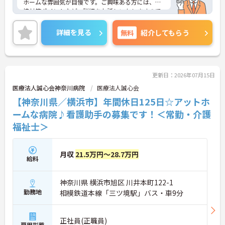
ホームな雰囲気が自慢です。ご興味ある方には、面
接対策ポイントなど、詳細をお話しいたしますので
お気軽にご相談ください。
詳細を見る
無料
紹介してもらう
更新日：2026年07月15日
医療法人誠心会神奈川病院
医療法人誠心会
【神奈川県／横浜市】年間休日125日☆アットホ
ームな病院♪看護助手の募集です！＜常勤・介護
福祉士＞
月収
21.5万円～28.7万円
給料
神奈川県 横浜市旭区 川井本町122-1
勤務地
相模鉄道本線「三ツ境駅」バス・車9分
正社員(正職員)
雇用形態