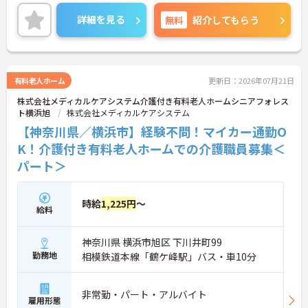
えた環境整備に力を入れています。全拠点共通で
「眠りスキャン」やインカム、ケア記録ソフトなど
詳細を見る
無料
紹介してもらう
の最新ICT機器を導入しており、業務の効率化とスタ
ッフの身体的負担の軽減を実現しています。さら
に、有資格者の方のキャリア形成を応援するため、
介護福祉士実務者研修の無料受講制度をはじめ、マ
ネジメントやリーダーシップを学べる独自の研修プ
有料老人ホーム
更新日：2026年07月21日
ログラムも充実しています。日勤のみの無理のない
株式会社メディカルケアシステム介護付き有料老人ホームシニアフォレス
シフトで働きながら、さらなるスキルアップと長期
ト横浜旭
株式会社メディカルケアシステム
的なキャリアアップを目指せる、非常に魅力的な職
場環境です。
【神奈川県／横浜市】経験不問！マイカー通勤O
K！介護付き有料老人ホームでの介護職員募集＜
★おすすめPOINT★
パート＞
【ICT機器の積極的な導入で、身体的負担を抑えなが
ら働けます】
・眠りスキャンやインカムなどの最新設備を活用
し、効率的な見守りと円滑な情報共有を実現してい
時給
1,225円
～
給料
ます
・無駄な業務が削減されることで心身のゆとりが生
まれ、ご入居者様お一人おひとりに寄り添ったケア
神奈川県 横浜市旭区 下川井町99
ができます
勤務地
相模鉄道本線「鶴ケ峰駅」バス・車10分
【実務者研修の無料受講制度など、専門性を高めら
れる環境です】
非常勤・パート・アルバイト
・働きながら実務者研修を無料で受講できるなど、
雇用形態