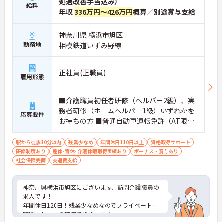
処遇改善手当込み）
給料
年収
336万円～426万円
概算／別途賞与支給
神奈川県 横浜市旭区
勤務地
相模鉄道いずみ野線
正社員(正職員)
雇用形態
■介護職員初任者研修（ヘルパー2級）、実
務者研修（ホームヘルパー1級）いずれかを
応募要件
お持ちの方 ■普通自動車運転免許（AT限定
可）※業務で運転します
駅から徒歩10分以内
残業少なめ
年間休日110日以上
資格取得サポート
研修制度あり
産休･育休･介護休暇取得実績あり
ボーナス・賞与あり
社会保険完備
交通費支給
神奈川県横浜市旭区にございます、訪問介護職員の
求人です！
年間休日120日！残業少なめなのでプライベートの
時間もしっかり確保できますよ★