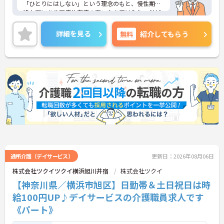
「ひとりにはしない」という理念のもと、慢性期や
終末期にあり医療依存度の高い方を受け入れ、地域
医療を支える社会的意義の高い事業を推進していま
す。現場には看護師が24時間常駐しています。急変
詳細を見る
無料
紹介してもらう
時の対応や医療行為は看護師が担当するため、初任
者研修や実務者研修の方も食事介助や入浴介助など
の生活を支えるケアに専念できる環境です。多職種
で情報を共有し、一人で判断を抱え込まないチーム
連携の体制がしっかりと整っています。働き方の面
では、夜勤明けの翌日が原則として公休となるほ
か、月平均の残業時間も5時間から7時間程度とかな
り少なめです。常勤スタッフの比率が90パーセント
を超えているため急な勤務変更が発生しにくく、あ
らかじめ決められた訪問予定表に沿って規則正しく
働けます。入職後は現場スタッフによるお一人おひ
とりに合わせた個別のOJT研修が実施されます。eラ
ーニングも導入されており、多職種と連携しながら
専門性を着実に深めていける環境が用意されていま
通所介護（デイサービス）
更新日：2026年08月06日
す。
株式会社ツクイツクイ横浜旭川井宿
株式会社ツクイ
【神奈川県／横浜市旭区】日勤帯＆土日祝日は時
★おすすめPOINT★
＜個別ＯＪＴとチーム連携で着実に成長！＞
給100円UP♪デイサービスの介護職員求人です
・入職後はお一人おひとりの習熟度に合わせた個別
《パート》
のＯＪＴ研修を実施し、ｅラーニングを用いた学習
の機会も提供されます