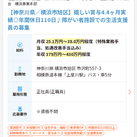
会 横浜事業本部
【神奈川県／横浜市旭区】嬉しい賞与4.4ヶ月実
績◎年間休日110日♪障がい者施設での生活支援
員の募集
月収
25.1万円～38.0万円
程度（特殊業務手
当、処遇改善手当込み）
給料
年収
379万円～430万円
程度
神奈川県 横浜市旭区 市沢町557-3
勤務地
相模鉄道本線「上星川駅」バス・車5分
正社員(正職員)
雇用形態
※資格不問
応募要件
車通勤可
未経験OK
住宅手当・補助
無資格OK
年間休日110日以上
研修制度あり
ボーナス・賞与あり
社会保険完備
交通費支給