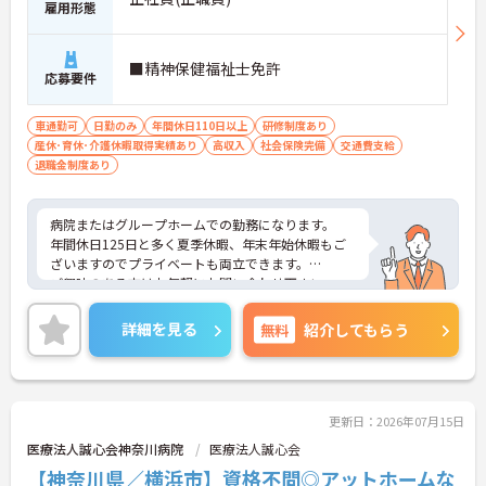
雇用形態
れる環境です】
・働きながら実務者研修を無料で受講できるなど、
有資格者のさらなるキャリアアップを支援していま
■精神保健福祉士免許
応募要件
す
・マネジメントやリーダーシップを学ぶ研修も充実
しており、将来のリーダー候補として成長していけ
車通勤可
日勤のみ
年間休日110日以上
研修制度あり
ます
産休･育休･介護休暇取得実績あり
高収入
社会保険完備
交通費支給
退職金制度あり
【20年以上黒字経営の安定基盤のもと、長期的に活
躍できます】
・横浜型地域貢献企業にも認定された信頼ある法人
病院またはグループホームでの勤務になります。
で、ライフステージが変わっても安心して働き続け
年間休日125日と多く夏季休暇、年末年始休暇もご
られます
ざいますのでプライベートも両立できます。
・育児短時間勤務や永年勤続表彰制度など、スタッ
ご興味のある方はお気軽にお問い合わせ下さい。
フの貢献をしっかりと評価し還元する体制が整って
います
詳細を見る
無料
紹介してもらう
更新日：2026年07月15日
医療法人誠心会神奈川病院
医療法人誠心会
【神奈川県／横浜市】資格不問◎アットホームな