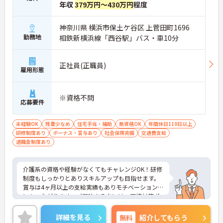
年収
379万円～430万円
程度
神奈川県 横浜市保土ケ谷区 上菅田町1696
勤務地
相鉄新横浜線「西谷駅」バス・車10分
正社員(正職員)
雇用形態
※資格不問
応募要件
未経験OK
残業少なめ
住宅手当・補助
無資格OK
年間休日110日以上
研修制度あり
ボーナス・賞与あり
社会保険完備
交通費支給
退職金制度あり
介護系の資格や経験がなくてもチャレンジOK！研修
制度もしっかりとありスキルアップも目指せます。
賞与は4ヶ月以上の支給実績もありモチベーション
にもつながります。ご興味ある方には、面接対策ポ
イントなど、さらに詳細をお話しいたしますのでお
気軽にご相談ください！
詳細を見る
無料
紹介してもらう