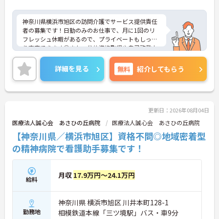
神奈川県横浜市旭区の訪問介護でサービス提供責任
者の募集です！日勤のみのお仕事で、月に1回のリ
フレッシュ休暇があるので、プライベートもしっか
り充実できます◎また、公的資格取得や自己啓発支
援制度があるので、働きながらスキルアップを目指
せます♪ご興味のある方は、面接ポイントをお伝え
詳細を見る
無料
紹介してもらう
しますので、お気軽にご連絡ください。
更新日：2026年08月04日
医療法人誠心会 あさひの丘病院
医療法人誠心会 あさひの丘病院
【神奈川県／横浜市旭区】資格不問◎地域密着型
の精神病院で看護助手募集です！
月収
17.9万円～24.1万円
給料
神奈川県 横浜市旭区 川井本町128-1
勤務地
相模鉄道本線「三ツ境駅」バス・車9分