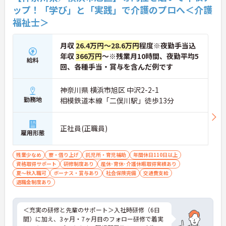
ップ！「学び」と「実践」で介護のプロへ＜介護
福祉士＞
月収
26.4万円～28.6万円
程度※夜勤手当込
年収
366万円
～※残業月10時間、夜勤平均5
給料
回、各種手当・賞与を含んだ例です
神奈川県 横浜市旭区 中沢2-2-1
勤務地
相模鉄道本線「二俣川駅」徒歩13分
正社員(正職員)
雇用形態
残業少なめ
寮・借り上げ
託児所・育児補助
年間休日110日以上
資格取得サポート
研修制度あり
産休･育休･介護休暇取得実績あり
夏～秋入職可
ボーナス・賞与あり
社会保険完備
交通費支給
退職金制度あり
＜充実の研修と先輩のサポート＞入社時研修（6日
間）に加え、3ヶ月・7ヶ月目のフォロー研修で着実