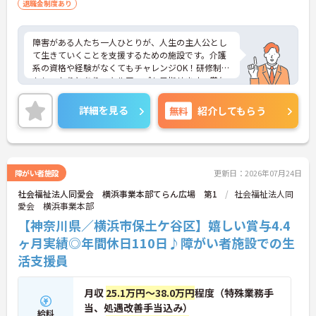
退職金制度あり
障害がある人たち一人ひとりが、人生の主人公とし
て生きていくことを支援するための施設です。介護
系の資格や経験がなくてもチャレンジOK！研修制度
もしっかりとありスキルアップも目指せます。賞与
は4ヶ月以上の支給実績もありモチベーションにも
つながります。ご興味ある方には、面接対策ポイン
詳細を見る
無料
紹介してもらう
トなど、さらに詳細をお話しいたしますのでお気軽
にご相談ください！
障がい者施設
更新日：2026年07月24日
社会福祉法人同愛会 横浜事業本部てらん広場 第1
社会福祉法人同
愛会 横浜事業本部
【神奈川県／横浜市保土ケ谷区】嬉しい賞与4.4
ヶ月実績◎年間休日110日♪障がい者施設での生
活支援員
月収
25.1万円～38.0万円
程度（特殊業務手
当、処遇改善手当込み）
給料