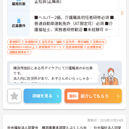
正社員(正職員)
雇用形態
■ヘルパー2級、介護職員初任者研修必須 ■
普通自動車運転免許（AT限定可）必須 ■介
応募要件
護福祉士、実務者研修歓迎 ■未経験可 ※プ
リセプター（教育担当者）が教育してきま
すので未経験でも安心して始められます。
車通勤可
未経験OK
住宅手当・補助
託児所・育児補助
日勤のみ
年間休日110日以上
資格取得サポート
社会保険完備
交通費支給
退職金制度あり
横浜市旭区にある所デイケアにて介護職員のお仕事
です。
法人内に託児所があり、お子さんのいらっしゃる方
でも安心して働けます。
ご興味ある方には、面接対策ポイントなど、さらに
詳細をお話しいたしますのでお気軽にご相談くださ
詳細を見る
無料
紹介してもらう
い。
更新日：2026年07月24日
社会福祉法人同愛会 横浜事業本部空とぶくじら社
社会福祉法人同愛