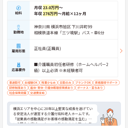
・介護福祉士に特化した処遇改善手当が支給され、
月収
23.0万円
～
高い給与水準を実現しています
給料
年収
276万円
～月給×12ヶ月
・お持ちの専門資格がしっかり評価され毎月の給与
に還元されることで、やりがいを持って日々の業務
に臨めます
神奈川県 横浜市旭区 下川井町99
勤務地
相模鉄道本線「三ツ境駅」バス・車6分
【研修制度でキャリアの選択肢が広がります】
・階層別のマネジメント研修も用意されているた
め、現場でのスキルアップだけでなく将来の管理者
正社員(正職員)
雇用形態
を目指すことも可能です
■介護職員初任者研修（ホームヘルパー2
応募要件
級）以上必須 ※未経験者可
車通勤可
未経験OK
残業少なめ
日勤のみ
ブランクOK
資格取得サポート
研修制度あり
産休･育休･介護休暇取得実績あり
ボーナス・賞与あり
社会保険完備
交通費支給
横浜エリアを中心に20年以上堅実な成長を遂げてい
る安定法人が運営する介護付有料老人ホームです。
「従業員の感動満足がお客様の感動満足を生む」と
いう理念を掲げ、スタッフの働きやすさを第一に考