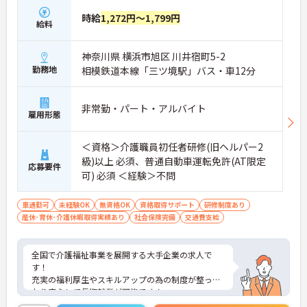
・施設内には看護師が24時間常駐しており、急変時
時給
1,272円～1,799円
の対応や専門的な医療処置は看護師が担当するため
給料
負担が減ります
・介護スタッフと看護スタッフの比率が1対1で相談
しやすく、初任者研修や実務者研修からでも着実に
神奈川県 横浜市旭区 川井宿町5-2
専門性を高められます
勤務地
相模鉄道本線「三ツ境駅」バス・車12分
＜残業月7時間以下で身体の負担を軽減！＞
・常勤で働くスタッフの比率が90パーセント以上と
高く、急なシフト変更や無理な長時間勤務が発生し
非常勤・パート・アルバイト
雇用形態
にくい人員体制です
・訪問スケジュールに沿って施設内でのケアを行う
ため、月平均の残業時間は5時間から7時間程度とか
＜資格＞介護職員初任者研修(旧ヘルパー2
なり少なめに抑えられます
級)以上 必須、普通自動車運転免許(AT限定
・夜勤明けの翌日は原則としてお休みとなるシフト
応募要件
可) 必須 ＜経験＞不問
編成が組まれており、しっかりと休息を取りながら
長期的な就業が可能です
＜評価制度でキャリアアップ＞
車通勤可
未経験OK
無資格OK
資格取得サポート
研修制度あり
・介護福祉士や初任者研修などの資格や実務経験、
産休･育休･介護休暇取得実績あり
社会保険完備
交通費支給
夜勤回数がしっかりと給与に反映されるためモチベ
ーションを維持できます
・年次を問わずリーダーや主任などのマネジメント
全国で介護福祉事業を展開する大手企業の求人で
職へ昇格する事例も多数あり、腰を据えて長期的な
す！
キャリア形成が可能です
充実の福利厚生やスキルアップの為の制度が整って
おり安心して長期就業が可能です！
ご興味ある方には、面接のポイントなど、さらに詳