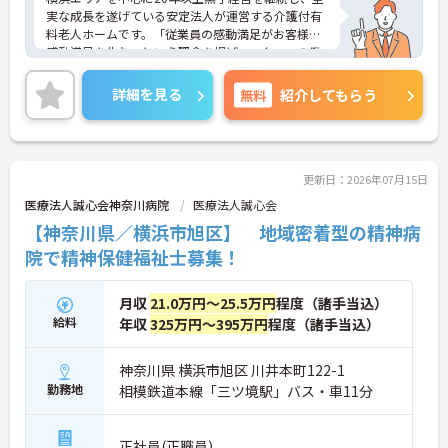
実な成長を遂げている安定法人が運営する介護付有
料老人ホームです。「従業員の感動満足がお客様の
感動満足を生む」という理念を掲げ、スタッフの働
きやすさを第一に考えた環境整備に力を入れていま
す。全拠点共通で「眠りスキャン」やインカム、ケ
詳細を見る
無料
紹介してもらう
ア記録ソフトなどの最新ICT機器を導入しており、業
務の効率化とスタッフの身体的負担の軽減を実現し
ています。さらに、有資格者の方のキャリア形成を
応援するため、介護福祉士実務者研修の無料受講制
度をはじめ、マネジメントやリーダーシップを学べ
更新日：2026年07月15日
る独自の研修プログラムも充実しています。さらな
医療法人誠心会神奈川病院
医療法人誠心会
るスキルアップと長期的なキャリアアップを目指せ
【神奈川県／横浜市旭区】 地域密着型の精神病
る、非常に魅力的な職場環境です。
院で精神保健福祉士募集！
★おすすめPOINT★
【ICT機器の積極的な導入で、身体的負担を抑えなが
月収
21.0万円～25.5万円
程度（諸手当込）
ら働けます】
・眠りスキャンやインカムなどの最新設備を活用
給料
年収
325万円～395万円
程度（諸手当込）
し、効率的な見守りと円滑な情報共有を実現してい
ます
神奈川県 横浜市旭区 川井本町122-1
・無駄な業務が削減されることで心身のゆとりが生
勤務地
相模鉄道本線「三ツ境駅」バス・車11分
まれ、ご入居者様お一人おひとりに寄り添ったケア
ができます
正社員(正職員)
【実務者研修の無料受講制度など、専門性を高めら