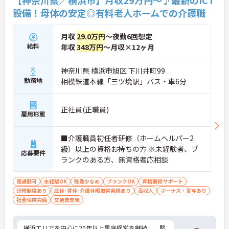
設備！母体の安定◎有料老人ホームでの介護職
月収
29.0万円
～夜勤6回想定
給料
年収
348万円
～月収×12ヶ月
神奈川県 横浜市旭区 下川井町99
勤務地
相模鉄道本線「三ツ境駅」バス・車6分
正社員(正職員)
雇用形態
■介護職員初任者研修（ホームヘルパー2
級）以上の資格お持ちの方 ※未経験者、ブ
応募要件
ランクのある方、無資格者応相談
車通勤可
未経験OK
残業少なめ
ブランクOK
資格取得サポート
研修制度あり
産休･育休･介護休暇取得実績あり
高収入
ボーナス・賞与あり
社会保険完備
交通費支給
横浜エリアを中心に20年以上黒字経営を継続し、堅