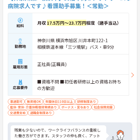
病院求人です♪看護助手募集！＜常勤＞
月収
17.5万円～23.7万円
程度（諸手当込）
給料
神奈川県 横浜市旭区 川井本町122-1
勤務地
相模鉄道本線「三ツ境駅」バス・車9分
正社員(正職員)
雇用形態
■資格不問 ■初任者研修以上の資格お持ち
応募要件
の方歓迎
車通勤可
無資格OK
年間休日110日以上
研修制度あり
産休･育休･介護休暇取得実績あり
ボーナス・賞与あり
社会保険完備
交通費支給
退職金制度あり
残業も少ないので、ワークライフバランスの重視し
た働き方ができます。スタッフの仲も良く、アット