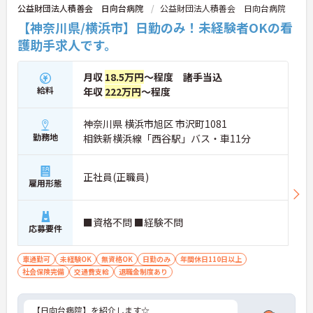
公益財団法人積善会 日向台病院
公益財団法人積善会 日向台病院
【神奈川県/横浜市】日勤のみ！未経験者OKの看
護助手求人です。
月収
18.5万円
～程度 諸手当込
給料
年収
222万円
～程度
神奈川県 横浜市旭区 市沢町1081
勤務地
相鉄新横浜線「西谷駅」バス・車11分
正社員(正職員)
雇用形態
■資格不問 ■経験不問
応募要件
車通勤可
未経験OK
無資格OK
日勤のみ
年間休日110日以上
社会保険完備
交通費支給
退職金制度あり
【日向台病院】を紹介します☆