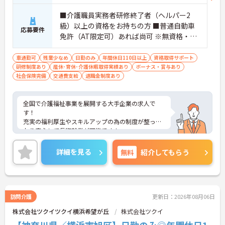
■介護職員実務者研修終了者（ヘルパー2
級）以上の資格をお持ちの方 ■普通自動車
応募要件
免許（AT限定可）あれば尚可 ※無資格・未
経験相談可能
車通勤可
残業少なめ
日勤のみ
年間休日110日以上
資格取得サポート
研修制度あり
産休･育休･介護休暇取得実績あり
ボーナス・賞与あり
社会保険完備
交通費支給
退職金制度あり
全国で介護福祉事業を展開する大手企業の求人で
す！
充実の福利厚生やスキルアップの為の制度が整って
おり安心して長期就業が可能です！
ご興味ある方には、面接のポイントなど、さらに詳
細をお話致しますのでお気軽にご相談ください。
詳細を見る
無料
紹介してもらう
訪問介護
更新日：2026年08月06日
株式会社ツクイツクイ横浜希望が丘
株式会社ツクイ