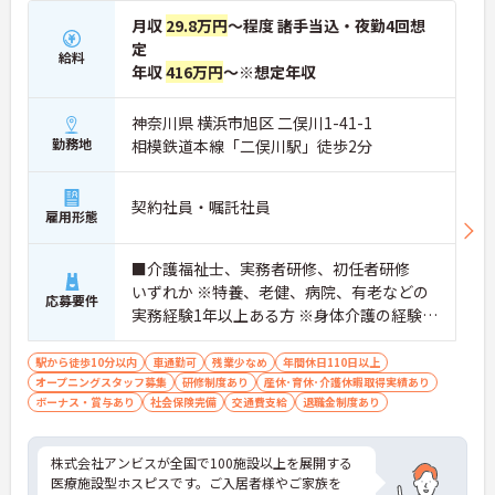
月収
29.8万円
～程度 諸手当込・夜勤4回想
定
給料
年収
416万円
～※想定年収
神奈川県 横浜市旭区 二俣川1-41-1
勤務地
相模鉄道本線「二俣川駅」徒歩2分
契約社員・嘱託社員
雇用形態
■介護福祉士、実務者研修、初任者研修
いずれか ※特養、老健、病院、有老などの
応募要件
実務経験1年以上ある方 ※身体介護の経験年
以上ある方、機械浴の使用の経験のある方
歓迎
駅から徒歩10分以内
車通勤可
残業少なめ
年間休日110日以上
オープニングスタッフ募集
研修制度あり
産休･育休･介護休暇取得実績あり
ボーナス・賞与あり
社会保険完備
交通費支給
退職金制度あり
株式会社アンビスが全国で100施設以上を展開する
医療施設型ホスピスです。ご入居者様やご家族を