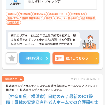
※未経験・ブランク可
応募要件
車通勤可
未経験OK
残業少なめ
資格取得サポート
研修制度あり
産休･育休･介護休暇取得実績あり
高収入
ボーナス・賞与あり
社会保険完備
交通費支給
横浜エリアを中心に20年以上黒字経営を継続し、堅
実な成長を遂げている安定法人が運営する介護付有
料老人ホームです。「従業員の感動満足がお客様の
感動満足を生む」という理念を掲げ、スタッフの働
きやすさを第一に考えた環境整備に力を入れていま
す。全拠点共通で「眠りスキャン」やインカム、ケ
詳細を見る
無料
紹介してもらう
ア記録ソフトなどの最新ICT機器を導入しており、業
務の効率化とスタッフの身体的負担の軽減を実現し
ています。介護福祉士の専門資格を高く評価する給
与体系を導入しており、各種手当を含めて月収31.8
万円以上を目指せる高水準の待遇が魅力です。マネ
有料老人ホーム
更新日：2026年07月21日
ジメント研修など、入職後の成長を後押しする教育
株式会社メディカルケアシステム介護付有料老人ホームシニアフォレスト
制度も整備されており、入居者様一人ひとりとじっ
横浜旭
株式会社メディカルケアシステム
くり向き合いながら、高いモチベーションを持って
ご自身のキャリアを磨いていける優れた環境が整っ
【神奈川県／横浜市】日勤のみ♪最新のICT設
ています。
備！母体の安定◎有料老人ホームでの介護福祉士