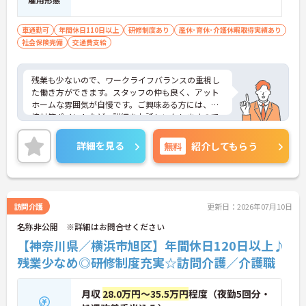
車通勤可
年間休日110日以上
研修制度あり
産休･育休･介護休暇取得実績あり
社会保険完備
交通費支給
残業も少ないので、ワークライフバランスの重視し
た働き方ができます。スタッフの仲も良く、アット
ホームな雰囲気が自慢です。ご興味ある方には、面
接対策ポイントなど、詳細をお話しいたしますので
お気軽にご相談ください。
詳細を見る
無料
紹介してもらう
訪問介護
更新日：2026年07月10日
名称非公開 ※詳細はお問合せください
【神奈川県／横浜市旭区】年間休日120日以上♪
残業少なめ◎研修制度充実☆訪問介護／介護職
月収
28.0万円～35.5万円
程度（夜勤5回分・