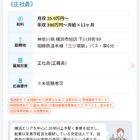
《正社員》
★おすすめPOINT★
【残業が少なく、無理のないペースで働ける環境で
す】
月収
25.0万円
～
・業務管理体制を整えていることで、退勤後のプラ
給料
年収
300万円
～月給×12ヶ月
イベートな予定を立てやすく、心身のゆとりを保ち
ながら就業できます
・育児時間短縮勤務もあり、ライフスタイルの変化
神奈川県 横浜市旭区 下川井町99
にも柔軟に対応しながら働き続けることが期待でき
勤務地
相模鉄道本線「三ツ境駅」バス・車6分
ます
【専門資格が評価され、高い収入を目指せます】
正社員(正職員)
・介護福祉士に特化した手当を支給しており、高い
雇用形態
給与水準を実現することで、保有する資格をしっか
りと収入に還元できます
・永年勤続表彰や業績貢献に対する特別表彰制度を
※未経験者可
応募要件
設けているため、現場での日々の努力や実績が正当
に評価され、モチベーションを高めながら業務に取
り組める環境です
車通勤可
未経験OK
残業少なめ
日勤のみ
資格取得サポート
研修制度あり
産休･育休･介護休暇取得実績あり
ボーナス・賞与あり
【地域に根ざした安定基盤のもとでキャリアを築け
社会保険完備
交通費支給
ます】
・横浜エリアで20年以上にわたり、創業から継続し
て黒字経営を達成している確固たる経営基盤のもと
横浜エリアを中心に20年以上手堅く事業を拡大し、
で、将来的な法人の存続不安を感じることなく業務
創業以来黒字経営を継続している安定法人です。従
に集中できます
業員の満足がお客様の満足に繋がるという考え方を