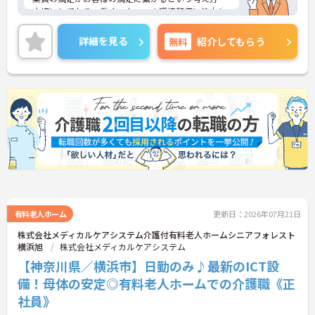
・マネジメント研修など、継続的な学びの機会が提
大切にしており、働くスタッフの環境整備に注力し
供されているため、働きながら介護職としての専門
ています。特に介護DXの推進に積極的で、AI音声入
性や思考力をさらに深めていける環境です
力システムやタブレット記録、睡眠見守りセンサー
詳細を見る
無料
紹介してもらう
等を全社的に導入し、スタッフの業務負担や身体的
負担の軽減を実現しています。給与面では介護福祉
士の資格を高く評価し、充実した手当により安定し
た収入を得られる体制を構築しています。また、自
社で運営する研修センターでの無料資格取得支援や
マネジメント研修など、教育制度も整備されていま
す。充実した設備と手厚いバックアップ体制のもと
で、資格を活かして専門性を磨きながら、将来を見
据えて長く働き続けられる環境が整っています。
★おすすめPOINT★
【最新の介護DX導入で業務の負担を軽減できる環境
です】
・AI音声入力システムや睡眠見守りセンサーなどのI
有料老人ホーム
更新日：2026年07月21日
CT設備を導入し、記録業務や夜間の見守り負担を軽
株式会社メディカルケアシステム介護付有料老人ホームシニアフォレスト
減しています
横浜旭
株式会社メディカルケアシステム
・インカムを通じてスタッフ同士が常に連携できる
【神奈川県／横浜市】日勤のみ♪最新のICT設
体制により、一人で悩むことなく安心して業務に取
り組めます
備！母体の安定◎有料老人ホームでの介護職《正
社員》
【介護福祉士の資格を活かして高い収入水準が期待
できます】