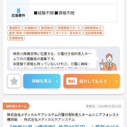
有資格者のさらなるキャリアアップを支援していま
す
・マネジメントやリーダーシップを学ぶ研修も充実
■経験不問 ■資格不問
応募要件
しており、将来のリーダー候補として成長していけ
ます
車通勤可
未経験OK
無資格OK
資格取得サポート
研修制度あり
【安定基盤のもと、長期的に活躍できます】
産休･育休･介護休暇取得実績あり
ボーナス・賞与あり
社会保険完備
・横浜型地域貢献企業にも認定された信頼ある法人
交通費支給
で、ライフステージが変わっても安心して働き続け
られます
・育児短時間勤務や永年勤続表彰制度など、スタッ
神奈川県横浜市に位置する、介護付き有料老人ホー
フの貢献をしっかりと評価し還元する体制が整って
ムでの介護職員の募集です。
います
未経験で資格も持っていないけれど、介護に興味の
ある方でも、研修制度や資格取得支援制度があるの
で、働きながらスキルアップも目指せます。
また、マイカー通勤・バイク通勤・自転車通勤が可
詳細を見る
無料
紹介してもらう
能で、無料の駐車場・駐輪場もあるので、通勤がら
くらくできます。
ご興味のある方は、面接ポイントをお伝えしますの
でお気軽にご連絡ください。
有料老人ホーム
更新日：2026年07月21日
株式会社メディカルケアシステム介護付有料老人ホームシニアフォレスト
横浜旭
株式会社メディカルケアシステム
【神奈川県／横浜市】月収29万円～♪最新のICT