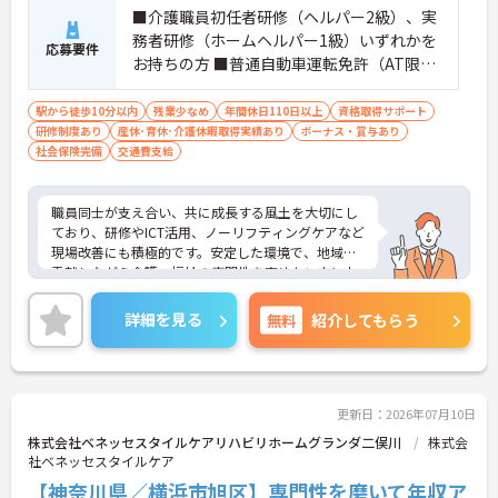
■介護職員初任者研修（ヘルパー2級）、実
務者研修（ホームヘルパー1級）いずれかを
応募要件
お持ちの方 ■普通自動車運転免許（AT限定
可）※業務で運転します
駅から徒歩10分以内
残業少なめ
年間休日110日以上
資格取得サポート
研修制度あり
産休･育休･介護休暇取得実績あり
ボーナス・賞与あり
社会保険完備
交通費支給
職員同士が支え合い、共に成長する風土を大切にし
ており、研修やICT活用、ノーリフティングケアなど
現場改善にも積極的です。安定した環境で、地域に
貢献しながら介護・福祉の専門性を高めたい方にお
すすめです。
ご興味ある方には、面接対策ポイントなど、さらに
詳細を見る
無料
紹介してもらう
詳細をお話しいたしますのでお気軽にご相談くださ
い！
更新日：2026年07月10日
株式会社ベネッセスタイルケアリハビリホームグランダ二俣川
株式会
社ベネッセスタイルケア
【神奈川県／横浜市旭区】専門性を磨いて年収ア