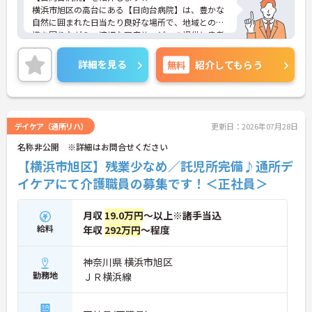
横浜市旭区の高台にある【日向台病院】は、豊かな
自然に囲まれた日当たり良好な場所で、地域との連
携を図りながら、適切な医療サービスの提供と患者
様の社会復帰を目指して日々邁進しております。
患者様に信頼され安心して受診していただける病院
詳細を見る
無料
紹介してもらう
であること、また、スタッフがイキイキと働ける職
場です。
デイケア（通所リハ）
更新日：2026年07月28日
名称非公開 ※詳細はお問合せください
【横浜市旭区】残業少なめ／託児所完備♪通所デ
イケアにて介護職員の募集です！＜正社員＞
月収
19.0万円
～以上※諸手当込
給料
年収
292万円
～程度
神奈川県 横浜市旭区
勤務地
ＪＲ横浜線