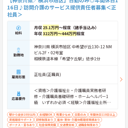
【神奈川県／横浜市旭区】日勤のみ◎年間休日1
16日♪訪問介護のサービス提供責任者募集＜正
社員＞
月収
25.1万円
～程度（諸手当込み）
給料
年収
322万円～444万円
程度
神奈川県 横浜市旭区 中希望が丘130-12 NM
ビル2F・02号室
勤務地
相模鉄道本線「希望ケ丘駅」徒歩1分
正社員(正職員)
雇用形態
＜資格＞介護福祉士・介護職員実務者研
修・介護職員基礎研修・ホームヘルパー1
応募要件
級 いずれか必須 ＜経験＞介護福祉士所持
者:介護実務経験3年以上 必須 介護福祉士
以外所持者:介護実務経験5年以上 必須
駅から徒歩10分以内
未経験OK
残業少なめ
日勤のみ
年間休日110日以上
資格取得サポート
研修制度あり
産休･育休･介護休暇取得実績あり
ボーナス・賞与あり
社会保険完備
交通費支給
退職金制度あり