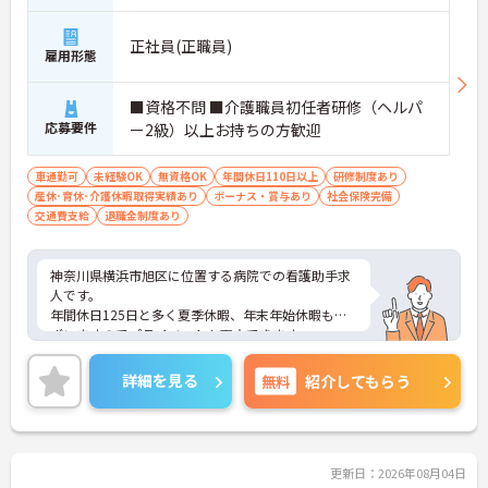
正社員(正職員)
雇用形態
■資格不問 ■介護職員初任者研修（ヘルパ
応募要件
ー2級）以上お持ちの方歓迎
車通勤可
未経験OK
無資格OK
年間休日110日以上
研修制度あり
産休･育休･介護休暇取得実績あり
ボーナス・賞与あり
社会保険完備
交通費支給
退職金制度あり
神奈川県横浜市旭区に位置する病院での看護助手求
人です。
年間休日125日と多く夏季休暇、年末年始休暇もご
ざいますのでプライベートも両立できます。
ご興味のある方はお気軽にお問い合わせ下さい。
詳細を見る
無料
紹介してもらう
更新日：2026年08月04日