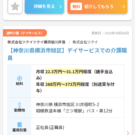
細をお話致しますのでお気軽にご相談ください。
詳細を見る
無料
紹介してもらう
通所介護（デイサービス）
更新日：2026年08月06日
株式会社ツクイツクイ横浜旭川井宿
株式会社ツクイ
【神奈川県横浜市旭区】デイサービスでの介護職
員
月収
22.3万円～31.1万円
程度（諸手当込
み）
給料
年収
268万円～373万円
程度（別途賞与付
与）
神奈川県 横浜市旭区 川井宿町5-2
勤務地
相模鉄道本線「三ツ境駅」バス・車12分
正社員(正職員)
雇用形態