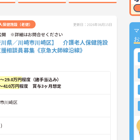
人保健施設（老健）
更新日：2026年06月15日
マ
公開 ※詳細はお問合せください
お
奈川県／川崎市川崎区】 介護老人保健施設
支援相談員募集《京急大師線沿線》
円～29.0万円
程度（諸手当込み）
～410万円
程度 賞与3ヶ月想定
崎市川崎区
)