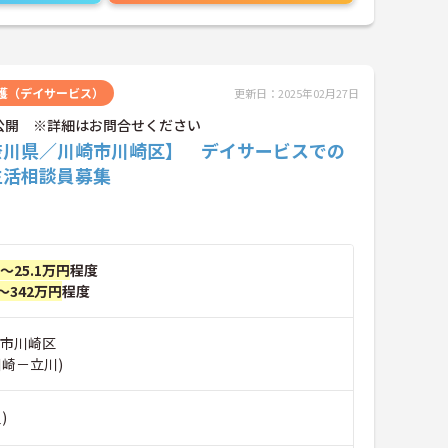
護（デイサービス）
更新日：2025年02月27日
公開 ※詳細はお問合せください
奈川県／川崎市川崎区】 デイサービスでの
生活相談員募集
円～25.1万円
程度
～342万円
程度
崎市川崎区
川崎－立川)
)