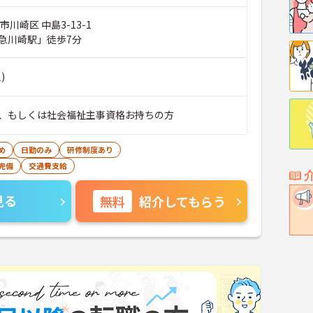
市川崎区 中島3-13-1
急川崎駅」徒歩7分
)
、もしくは社会福祉主事資格お持ちの方
め
日勤のみ
研修制度あり
完備
交通費支給
見る
無料
紹介してもらう