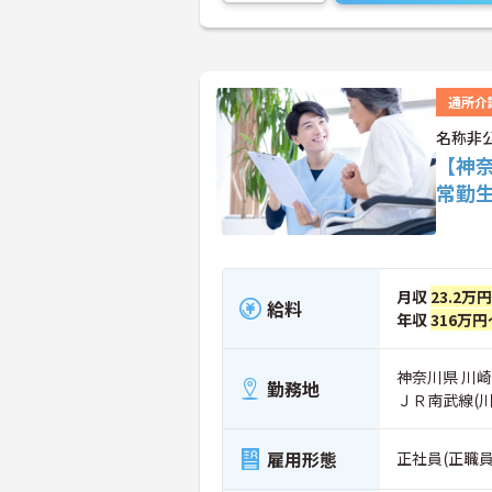
通所介
名称非
【神
常勤
月収
23.2万
給料
年収
316万円
神奈川県 川
勤務地
ＪＲ南武線(
雇用形態
正社員(正職員