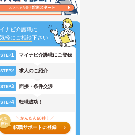
イナビ介護職に
気軽にご相談
下さい！
1
マイナビ介護職にご登録
STEP
2
求人のご紹介
STEP
3
面接・条件交渉
STEP
4
転職成功！
STEP
転職サポートに登録