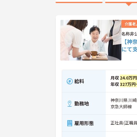
介護老
名称非
【神
にて
月収
24.0万
給料
年収
327万円
神奈川県 川
勤務地
京急大師線
雇用形態
正社員(正職員