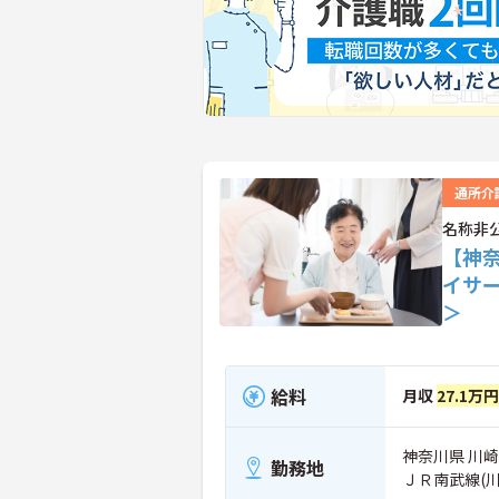
通所介
名称非
【神
イサ
＞
給料
月収
27.1万
神奈川県 川
勤務地
ＪＲ南武線(