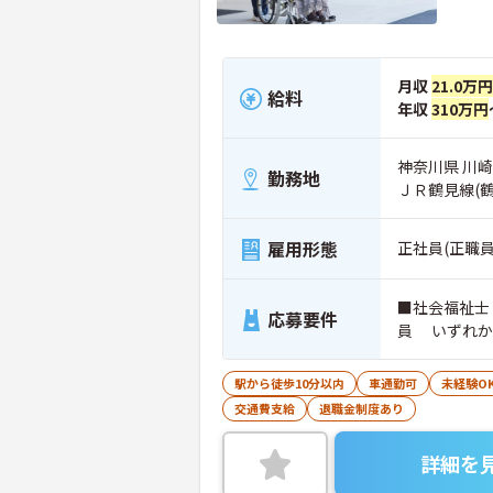
月収
21.0万
給料
年収
310万円
神奈川県 川
勤務地
ＪＲ鶴見線(
雇用形態
正社員(正職員
■社会福祉士
応募要件
員 いずれか
駅から徒歩10分以内
車通勤可
未経験O
交通費支給
退職金制度あり
詳細を