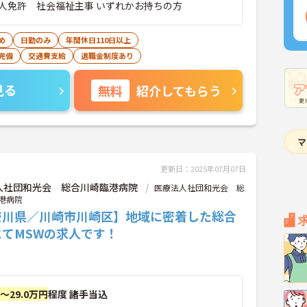
人免許 社会福祉主事 いずれかお持ちの方
め
日勤のみ
年間休日110日以上
完備
交通費支給
退職金制度あり
見る
無料
紹介してもらう
更新日：2025年07月07日
人社団和光会 総合川崎臨港病院
医療法人社団和光会 総
港病院
奈川県／川崎市川崎区】地域に密着した総合
にてMSWの求人です！
円～29.0万円
程度 諸手当込