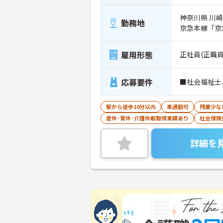
神奈川県 川崎
勤務地
京急本線「京
雇用形態
正社員(正職員
応募要件
■社会福祉士
駅から徒歩10分以内
車通勤可
残業少な
産休･育休･介護休暇取得実績あり
社会保険
詳細を