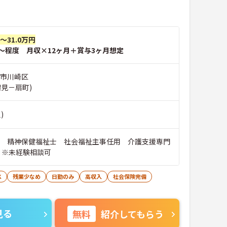
円～31.0万円
～程度 月収×12ヶ月＋賞与3ヶ月想定
崎市川崎区
鶴見－扇町)
)
 精神保健福祉士 社会福祉主事任用 介護支援専門
 ※未経験相談可
K
残業少なめ
日勤のみ
高収入
社会保険完備
見る
無料
紹介してもらう