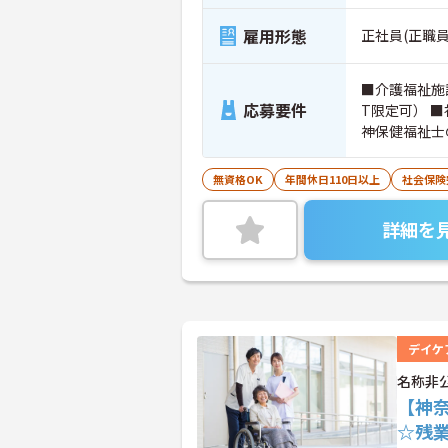
雇用形態
正社員(正職員
■介護福祉施
応募要件
T限定可） 
神保健福祉士
無資格OK
年間休日110日以上
社会保険
詳細を
デイケ
名称非
【神
☆残