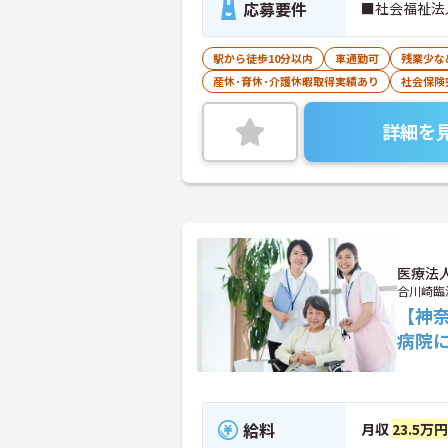
応募要件
■社会福祉法
駅から徒歩10分以内
車通勤可
残業少な
産休･育休･介護休暇取得実績あり
社会保険
詳細を
医療法
合川崎臨
【神
病院
給料
月収
23.5万