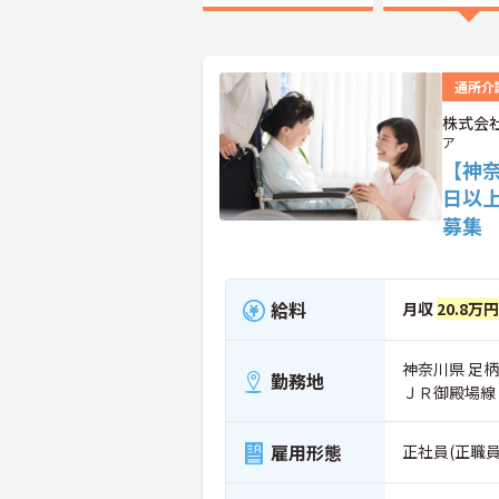
通所介
株式会
ア
【神
日以
募集
給料
月収
20.8万円
神奈川県 足柄
勤務地
ＪＲ御殿場線
雇用形態
正社員(正職員