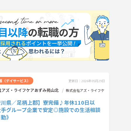
護（デイサービス）
更新日：2026年05月29日
社アズ・ライフケアあずみ苑山北
株式会社アズ・ライフケ
奈川県／足柄上郡】寮完備♪年休110日以
大手グループ企業で安定◎施設での生活相談
日勤》