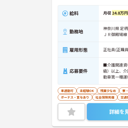
給料
月収
24.8万円
神奈川県 足柄
勤務地
ＪＲ御殿場線
雇用形態
正社員(正職員
■介護関連資
応募要件
級）以上、介
動車第一種運
ず、介護職正
車通勤可
未経験OK
残業少なめ
寮
ボーナス・賞与あり
社会保険完備
交通
詳細を