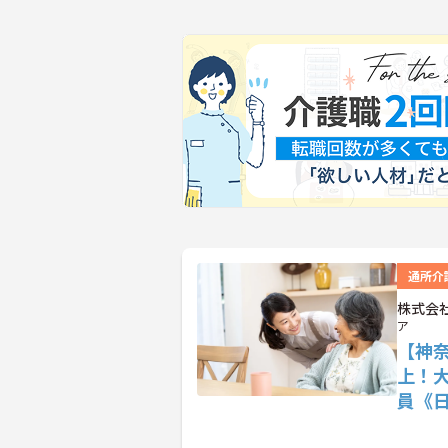
通所介
株式会
ア
【神
上！
員《