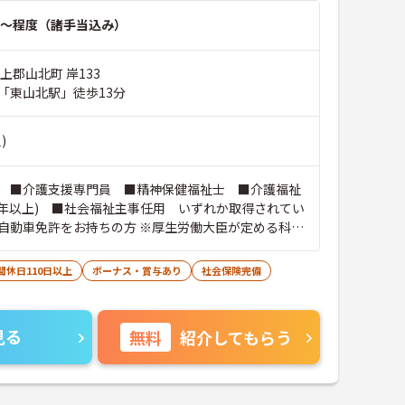
～程度（諸手当込み）
上郡山北町 岸133
「東山北駅」徒歩13分
)
 ■介護支援専門員 ■精神保健福祉士 ■介護福祉
1年以上) ■社会福祉主事任用 いずれか取得されてい
自動車免許をお持ちの方 ※厚生労働大臣が定める科目
履修していることが成績証明書の提示にて認められる
能です。
間休日110日以上
ボーナス・賞与あり
社会保険完備
見る
無料
紹介してもらう