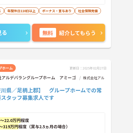
K
年間休日110日以上
ボーナス・賞与あり
社会保険完備
見る
無料
紹介してもらう
プホーム
更新日：2025年02月27日
社アルデバラングループホーム アミーゴ
株式会社アル
奈川県／足柄上郡】 グループホームでの常
護スタッフ募集求人です
円～22.0万円
程度
～319万円
程度（賞与2.5ヵ月の場合）