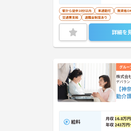
駅から徒歩10分以内
車通勤可
無資格O
交通費支給
退職金制度あり
詳細を
グルー
株式会
デバラン
【神
勤介
月収
16.8万
給料
年収
243万円