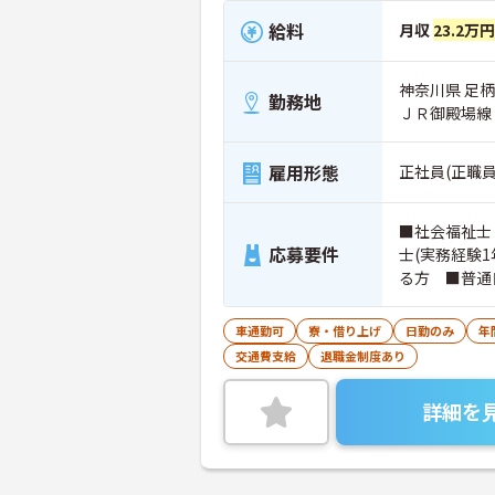
給料
月収
23.2万円
神奈川県 足柄
勤務地
ＪＲ御殿場線
雇用形態
正社員(正職員
■社会福祉士
応募要件
士(実務経験
る方 ■普通
を3科目以上
方もご応募可
車通勤可
寮・借り上げ
日勤のみ
年
交通費支給
退職金制度あり
詳細を