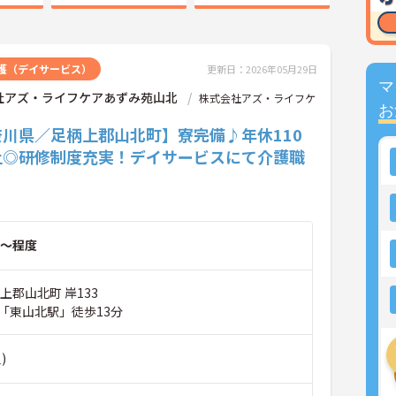
護（デイサービス）
更新日：2026年05月29日
マ
社アズ・ライフケアあずみ苑山北
株式会社アズ・ライフケ
お
奈川県／足柄上郡山北町】寮完備♪年休110
上◎研修制度充実！デイサービスにて介護職
～程度
上郡山北町 岸133
「東山北駅」徒歩13分
)