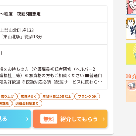
～程度 夜勤5回想定
上郡山北町 岸133
「東山北駅」徒歩13分
)
格をお持ちの方（介護職員初任者研修（ヘルパー2
護福祉士等）※無資格の方もご相談ください ■普通自
転免許歓迎 ※夜勤対応必須（配属サービスに関わら
社員は夜勤シフトに入る可能性があります）
・借り上げ
無資格OK
年間休日110日以上
ブランクOK
費支給
退職金制度あり
見る
無料
紹介してもらう