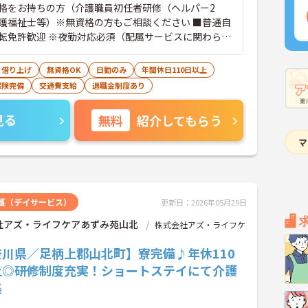
格をお持ちの方（介護職員初任者研修（ヘルパー2
護福祉士等）※無資格の方もご相談ください ■普通自
転免許歓迎 ※夜勤対応必須（配属サービスに関わら
社員は夜勤シフトに入る可能性があります）
・借り上げ
無資格OK
日勤のみ
年間休日110日以上
保険完備
交通費支給
退職金制度あり
見る
無料
紹介してもらう
護（デイサービス）
更新日：2026年05月29日
社アズ・ライフケアあずみ苑山北
株式会社アズ・ライフケ
奈川県／足柄上郡山北町】寮完備♪年休110
上◎研修制度充実！ショートステイにて介護
集