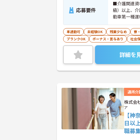
■介護関連資
応募要件
級）以上、介
動車第一種運
ず、介護職正
車通勤可
未経験OK
残業少なめ
寮
ブランクOK
ボーナス・賞与あり
社会
詳細を
通所介
株式会
ア
【神
日以
職募