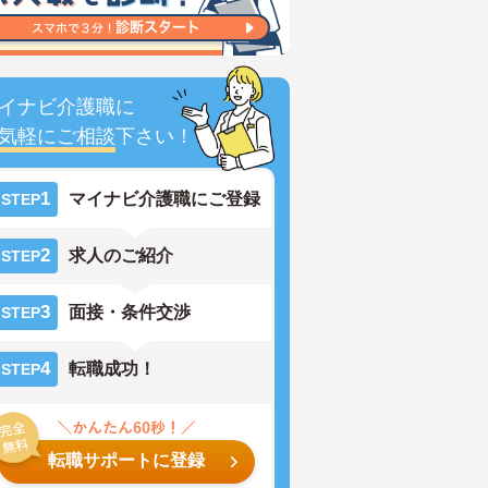
イナビ介護職に
気軽にご相談
下さい！
1
マイナビ介護職にご登録
STEP
2
求人のご紹介
STEP
3
面接・条件交渉
STEP
4
転職成功！
STEP
転職サポートに登録