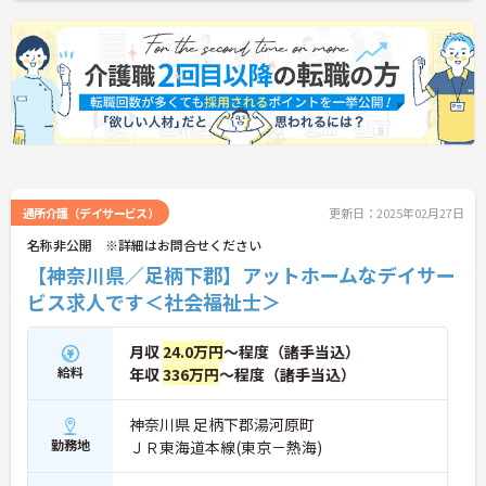
通所介護（デイサービス）
更新日：2025年02月27日
名称非公開 ※詳細はお問合せください
【神奈川県／足柄下郡】アットホームなデイサー
ビス求人です＜社会福祉士＞
月収
24.0万円
～程度（諸手当込）
給料
年収
336万円
～程度（諸手当込）
神奈川県 足柄下郡湯河原町
勤務地
ＪＲ東海道本線(東京－熱海)