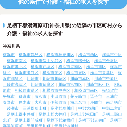
他の条件で介護・福祉の求人を探す
足柄下郡湯河原町(神奈川県)の近隣の市区町村から
介護・福祉の求人を探す
神奈川県
横浜市
横浜市鶴見区
横浜市神奈川区
横浜市西区
横浜市中区
横浜市南区
横浜市保土ケ谷区
横浜市磯子区
横浜市金沢区
横浜市港北区
横浜市戸塚区
横浜市港南区
横浜市旭区
横浜市
緑区
横浜市瀬谷区
横浜市栄区
横浜市泉区
横浜市青葉区
横
浜市都筑区
川崎市
川崎市川崎区
川崎市幸区
川崎市中原区
川崎市高津区
川崎市多摩区
川崎市宮前区
川崎市麻生区
相模
原市
相模原市緑区
相模原市中央区
相模原市南区
横須賀市
平塚市
鎌倉市
藤沢市
小田原市
茅ヶ崎市
逗子市
三浦市
秦野市
厚木市
大和市
伊勢原市
海老名市
座間市
南足柄市
綾瀬市
三浦郡葉山町
高座郡寒川町
中郡大磯町
中郡二宮町
足柄上郡中井町
足柄上郡大井町
足柄上郡松田町
足柄上郡山
北町
足柄上郡開成町
足柄下郡箱根町
足柄下郡真鶴町
足柄下
郡湯河原町
愛甲郡愛川町
愛甲郡清川村