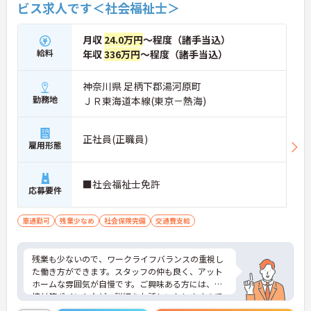
ビス求人です＜社会福祉士＞
月収
24.0万円
～程度（諸手当込）
給料
年収
336万円
～程度（諸手当込）
神奈川県 足柄下郡湯河原町
勤務地
ＪＲ東海道本線(東京－熱海)
正社員(正職員)
雇用形態
■社会福祉士免許
応募要件
車通勤可
残業少なめ
社会保険完備
交通費支給
残業も少ないので、ワークライフバランスの重視し
た働き方ができます。スタッフの仲も良く、アット
ホームな雰囲気が自慢です。ご興味ある方には、面
接対策ポイントなど、詳細をお話しいたしますので
お気軽にご相談ください。