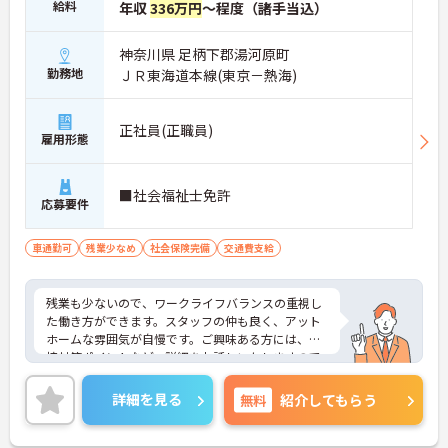
給料
年収
336万円
～程度（諸手当込）
神奈川県 足柄下郡湯河原町
勤務地
ＪＲ東海道本線(東京－熱海)
正社員(正職員)
雇用形態
■社会福祉士免許
応募要件
車通勤可
残業少なめ
社会保険完備
交通費支給
残業も少ないので、ワークライフバランスの重視し
た働き方ができます。スタッフの仲も良く、アット
ホームな雰囲気が自慢です。ご興味ある方には、面
接対策ポイントなど、詳細をお話しいたしますので
お気軽にご相談ください。
詳細を見る
無料
紹介してもらう