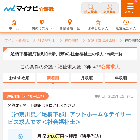
0
0
求人検索
会員登録
メニュー
ホーム
初めての方へ
面談会場一覧
保存した求人
最近見た求人
マイナビ介護職
社会福祉士
神奈川県
足柄下郡湯河原町
神奈川県
足柄下郡湯河原町(神奈川県)の社会福祉士
の求人・転職一覧
3
この条件の介護・福祉求人数
非公開求人
件 ＋
おすすめ順
新着順
月収順
年収順
通所介護（デイサービス）
更新日：2025年02月27日
名称非公開 ※詳細はお問合せください
【神奈川県／足柄下郡】アットホームなデイサー
ビス求人です＜社会福祉士＞
月収
24.0万円
～程度（諸手当込）