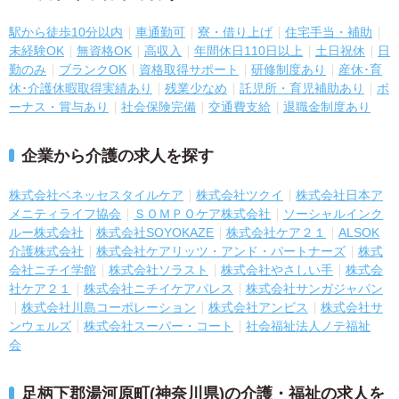
駅から徒歩10分以内
車通勤可
寮・借り上げ
住宅手当・補助
未経験OK
無資格OK
高収入
年間休日110日以上
土日祝休
日
勤のみ
ブランクOK
資格取得サポート
研修制度あり
産休･育
休･介護休暇取得実績あり
残業少なめ
託児所・育児補助あり
ボ
ーナス・賞与あり
社会保険完備
交通費支給
退職金制度あり
企業から介護の求人を探す
株式会社ベネッセスタイルケア
株式会社ツクイ
株式会社日本ア
メニティライフ協会
ＳＯＭＰＯケア株式会社
ソーシャルインク
ルー株式会社
株式会社SOYOKAZE
株式会社ケア２１
ALSOK
介護株式会社
株式会社ケアリッツ・アンド・パートナーズ
株式
会社ニチイ学館
株式会社ソラスト
株式会社やさしい手
株式会
社ケア２１
株式会社ニチイケアパレス
株式会社サンガジャパン
株式会社川島コーポレーション
株式会社アンビス
株式会社サ
ンウェルズ
株式会社スーパー・コート
社会福祉法人ノテ福祉
会
足柄下郡湯河原町(神奈川県)の介護・福祉の求人を