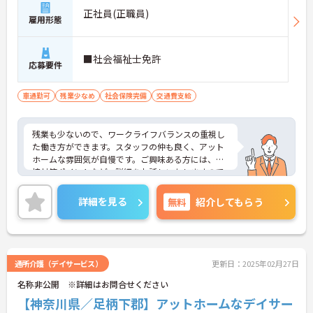
正社員(正職員)
雇用形態
■社会福祉士免許
応募要件
車通勤可
残業少なめ
社会保険完備
交通費支給
残業も少ないので、ワークライフバランスの重視し
た働き方ができます。スタッフの仲も良く、アット
ホームな雰囲気が自慢です。ご興味ある方には、面
接対策ポイントなど、詳細をお話しいたしますので
お気軽にご相談ください。
詳細を見る
無料
紹介してもらう
通所介護（デイサービス）
更新日：2025年02月27日
名称非公開 ※詳細はお問合せください
【神奈川県／足柄下郡】アットホームなデイサー