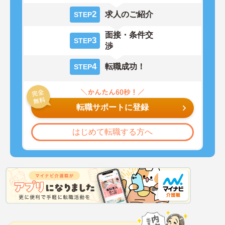
2
求人のご紹介
STEP
面接・条件交
3
STEP
渉
4
転職成功！
STEP
転職サポートに登録
はじめて転職する方へ