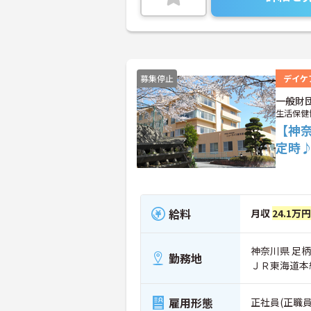
募集停止
デイケ
一般財
生活保健
【神
定時
給料
月収
24.1万
神奈川県 足柄
勤務地
ＪＲ東海道本
雇用形態
正社員(正職員