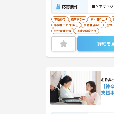
応募要件
■ケアマネジ
車通勤可
残業少なめ
寮・借り上げ
年間休日110日以上
研修制度あり
産休
社会保険完備
退職金制度あり
詳細を
名称非
【神
支援