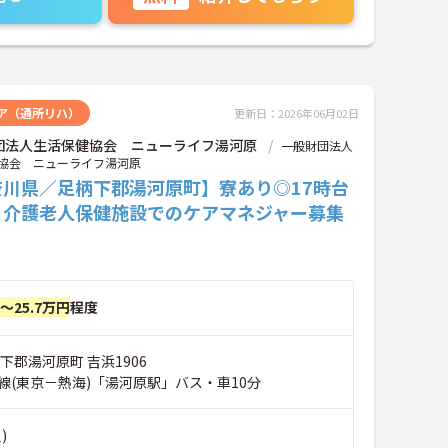
ア（通所リハ）
更新日：2026年06月02日
団法人生活保健協会 ニューライフ湯河原
一般財団法人
協会 ニューライフ湯河原
奈川県／足柄下郡湯河原町】寮あり◎17時台
♪介護老人保健施設でのケアマネジャー募集
円～25.7万円
程度
下郡湯河原町 吉浜1906
線(東京－熱海)「湯河原駅」バス・車10分
)