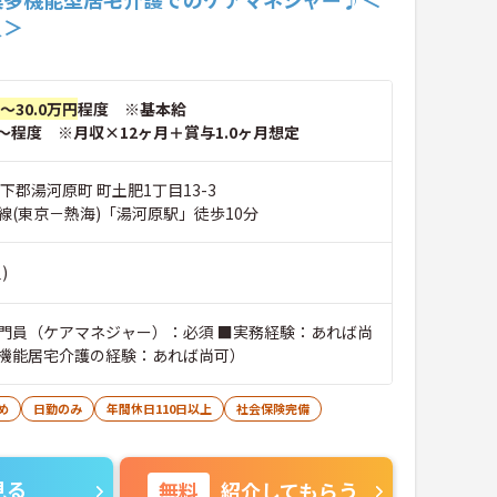
員＞
円～30.0万円
程度 ※基本給
～程度 ※月収×12ヶ月＋賞与1.0ヶ月想定
下郡湯河原町 町土肥1丁目13-3
線(東京－熱海)「湯河原駅」徒歩10分
)
門員（ケアマネジャー）：必須 ■実務経験：あれば尚
機能居宅介護の経験：あれば尚可）
め
日勤のみ
年間休日110日以上
社会保険完備
見る
無料
紹介してもらう