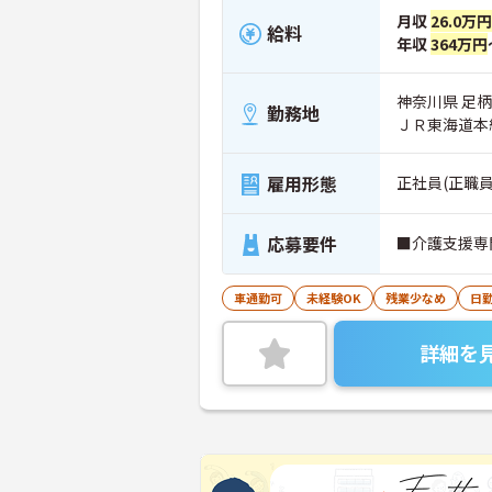
月収
26.0万
給料
年収
364万円
神奈川県 足
勤務地
ＪＲ東海道本
雇用形態
正社員(正職員
応募要件
■介護支援専
車通勤可
未経験OK
残業少なめ
日
詳細を