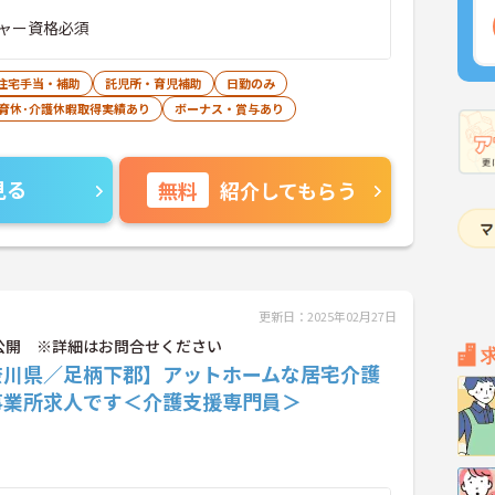
ャー資格必須
住宅手当・補助
託児所・育児補助
日勤のみ
･育休･介護休暇取得実績あり
ボーナス・賞与あり
見る
無料
紹介してもらう
更新日：2025年02月27日
公開 ※詳細はお問合せください
奈川県／足柄下郡】アットホームな居宅介護
事業所求人です＜介護支援専門員＞