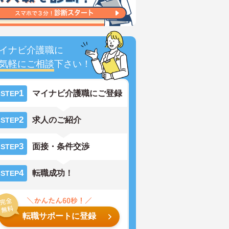
イナビ介護職に
気軽にご相談
下さい！
1
マイナビ介護職にご登録
STEP
2
求人のご紹介
STEP
3
面接・条件交渉
STEP
4
転職成功！
STEP
転職サポートに登録