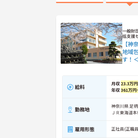
一般財
括支援
【神
地域
す！
月収
23.3万
給料
年収
361万円
神奈川県 足柄
勤務地
ＪＲ東海道本
雇用形態
正社員(正職員