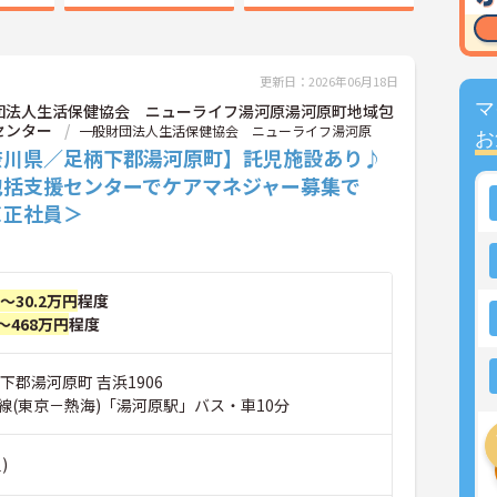
更新日：2026年06月18日
マ
団法人生活保健協会 ニューライフ湯河原湯河原町地域包
センター
一般財団法人生活保健協会 ニューライフ湯河原
お
奈川県／足柄下郡湯河原町】託児施設あり♪
包括支援センターでケアマネジャー募集で
＜正社員＞
円～30.2万円
程度
～468万円
程度
下郡湯河原町 吉浜1906
線(東京－熱海)「湯河原駅」バス・車10分
)