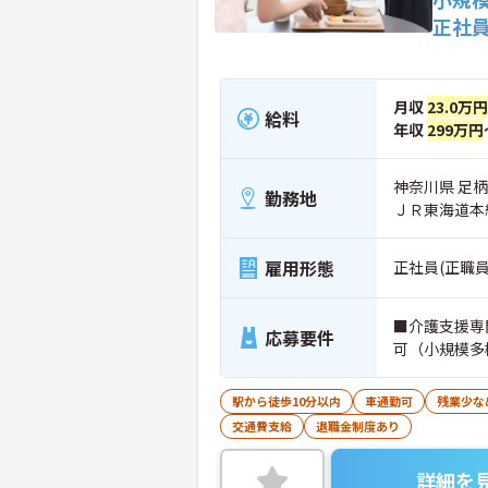
正社
月収
23.0万
給料
年収
299万円
神奈川県 足柄
勤務地
ＪＲ東海道本
雇用形態
正社員(正職員
■介護支援専
応募要件
可（小規模多
駅から徒歩10分以内
車通勤可
残業少な
交通費支給
退職金制度あり
詳細を