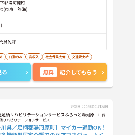
柄下郡湯河原町
線(東京－熱海)
)
門員免許
め
日勤のみ
高収入
社会保険完備
交通費支給
見る
無料
紹介してもらう
更新日：2025年01月28日
社足柄リハビリテーションサービスふらっと湯河原
有
柄リハビリテーションサービス
奈川県／足柄郡湯河原町】マイカー通勤OK！
模多機能型居宅介護でのケアマネジャー♪＜