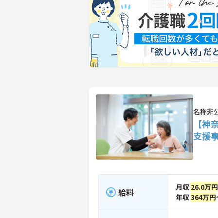
名称非
【神
支援
月収
26.0万
給料
年収
364万円