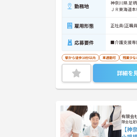
神奈川県 足
勤務地
ＪＲ東海道本
雇用形態
正社員(正職員
応募要件
■介護支援専
駅から徒歩10分以内
車通勤可
残業少な
詳細を
有限会
限会社足
【神
小規