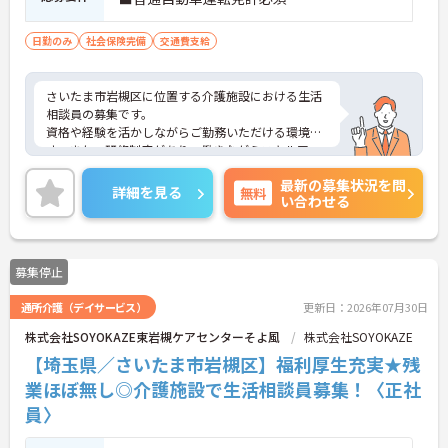
日勤のみ
社会保険完備
交通費支給
さいたま市岩槻区に位置する介護施設における生活
相談員の募集です。
資格や経験を活かしながらご勤務いただける環境で
す。また、研修制度があり、働きながらスキルアッ
プが目指せる環境です。
最新の募集状況を問
ご興味のある方には、面接対策ポイントなど、さら
詳細を見る
無料
い合わせる
に詳細をご案内しますのでお気軽にご相談くださ
い！
募集停止
通所介護（デイサービス）
更新日：2026年07月30日
株式会社SOYOKAZE東岩槻ケアセンターそよ風
株式会社SOYOKAZE
【埼玉県／さいたま市岩槻区】福利厚生充実★残
業ほぼ無し◎介護施設で生活相談員募集！〈正社
員〉