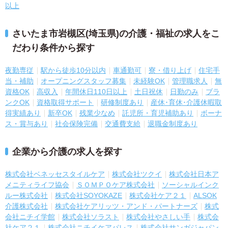
以上
さいたま市岩槻区(埼玉県)の介護・福祉の求人をこ
だわり条件から探す
夜勤専従
駅から徒歩10分以内
車通勤可
寮・借り上げ
住宅手
当・補助
オープニングスタッフ募集
未経験OK
管理職求人
無
資格OK
高収入
年間休日110日以上
土日祝休
日勤のみ
ブラ
ンクOK
資格取得サポート
研修制度あり
産休･育休･介護休暇取
得実績あり
新卒OK
残業少なめ
託児所・育児補助あり
ボーナ
ス・賞与あり
社会保険完備
交通費支給
退職金制度あり
企業から介護の求人を探す
株式会社ベネッセスタイルケア
株式会社ツクイ
株式会社日本ア
メニティライフ協会
ＳＯＭＰＯケア株式会社
ソーシャルインク
ルー株式会社
株式会社SOYOKAZE
株式会社ケア２１
ALSOK
介護株式会社
株式会社ケアリッツ・アンド・パートナーズ
株式
会社ニチイ学館
株式会社ソラスト
株式会社やさしい手
株式会
社ケア２１
株式会社ニチイケアパレス
株式会社サンガジャパン