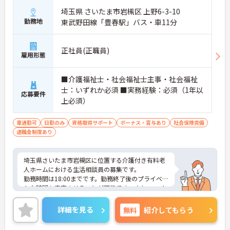
埼玉県 さいたま市岩槻区 上野6-3-10
勤務地
東武野田線「豊春駅」バス・車11分
正社員(正職員)
雇用形態
■介護福祉士・社会福祉士主事・社会福祉
士：いずれか必須 ■実務経験：必須（1年以
応募要件
上必須）
車通勤可
日勤のみ
資格取得サポート
ボーナス・賞与あり
社会保険完備
退職金制度あり
埼玉県さいたま市岩槻区に位置する介護付き有料老
人ホームにおける生活相談員の募集です。
勤務時間は18:00までです。勤務終了後のプライベー
トな時間も充実させることが可能です。また、マイ
カー通勤が可能です。通勤が苦になりません。
ご興味のある方には、面接対策ポイントなど、さら
詳細を見る
無料
紹介してもらう
に詳細をご案内しますのでお気軽にご相談くださ
い！