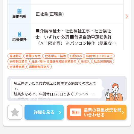
正社員(正職員)
雇用形態
■介護福祉士・社会福祉主事・社会福祉
士 いずれか必須 ■普通自動車運転免許
応募要件
（ＡＴ限定可） ※パソコン操作（簡単な入
力・出力が出来る事）
車通勤可
残業少なめ
住宅手当・補助
日勤のみ
年間休日110日以上
研修制度あり
産休･育休･介護休暇取得実績あり
高収入
社会保険完備
交通費支給
退職金制度あり
埼玉県さいたま市岩槻区に位置する施設での求人で
す。
残業少なめで、年間休日120日と多くプライベート
も充実できる環境です。
ご興味ある方には、面接のポイントなど、さらに詳
最新の募集状況を問
細をお話致しますのでお気軽にご相談ください。
詳細を見る
無料
い合わせる