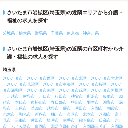
さいたま市岩槻区(埼玉県)の近隣エリアから介護・
福祉の求人を探す
茨城県
栃木県
群馬県
千葉県
東京都
神奈川県
さいたま市岩槻区(埼玉県)の近隣の市区町村から介
護・福祉の求人を探す
埼玉県
さいたま市
さいたま市西区
さいたま市北区
さいたま市大宮区
さいたま市見沼区
さいたま市中央区
さいたま市桜区
さいた
ま市浦和区
さいたま市南区
さいたま市緑区
さいたま市岩槻区
川越市
熊谷市
川口市
行田市
秩父市
所沢市
飯能市
加
須市
本庄市
東松山市
春日部市
狭山市
羽生市
鴻巣市
深
谷市
上尾市
草加市
越谷市
蕨市
戸田市
入間市
朝霞市
志木市
和光市
新座市
桶川市
久喜市
北本市
八潮市
富士
見市
三郷市
蓮田市
坂戸市
幸手市
鶴ヶ島市
日高市
吉川
市
ふじみ野市
白岡市
北足立郡伊奈町
入間郡三芳町
入間郡