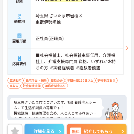
給料
埼玉県 さいたま市岩槻区
勤務地
東武伊勢崎線
正社員(正職員)
雇用形態
■社会福祉士、社会福祉主事任用、介護福
祉士、介護支援専門員 資格、いずれかお持
応募要件
ちの方 ※実務経験者 ※経験者優遇
車通勤可
住宅手当・補助
日勤のみ
年間休日110日以上
研修制度あり
高収入
社会保険完備
退職金制度あり
埼玉県さいたま市にございます、特別養護老人ホー
ムにて生活相談員の募集です！
機能訓練、健康管理を含め、人と人とのふれあいを
大切にしながら介護を行っております。
現在相談員は4名の方が在籍しておられるので、何
か困った時にも相談のしやすい職場環境です！
詳細を見る
無料
紹介してもらう