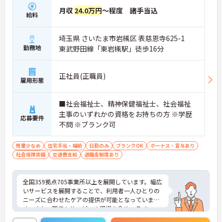
月収
24.0万円
～程度 諸手当込
給料
埼玉県 さいたま市岩槻区 表慈恩寺625-1
勤務地
東武野田線「東岩槻駅」徒歩16分
正社員(正職員)
雇用形態
■社会福祉士、精神保健福祉士、社会福祉
主事のいずれかの資格をお持ちの方 ※学歴
応募要件
不問 ※ブランク可
残業少なめ
住宅手当・補助
日勤のみ
ブランクOK
ボーナス・賞与あり
社会保険完備
交通費支給
退職金制度あり
全国359拠点705事業所以上を展開しています。幅広
いサービスを展開することで、利用者一人ひとりの
ニーズに合わせたケアの提供が可能となっていま
す。また、職員もサービスの選択を含め、ライフス
タイルに合わせた働き方の選択肢が多くあります。