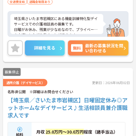
交通費支給
退職金制度あり
埼玉県さいたま市岩槻区にある機能訓練特化型デイ
サービスでの介護相談員の募集です。
日曜がお休み、残業が少なめなので、プライベート
を大切にしながら働くことができます。
ご興味のある方には、面接対策ポイントなど、さら
最新の募集状況を問
に詳細をお話しいたしますのでお気軽にご相談くだ
詳細を見る
無料
い合わせる
さい！
募集停止
通所介護（デイサービス）
更新日：2026年06月02日
名称非公開 ※詳細はお問合せください
【埼玉県／さいたま市岩槻区】日曜固定休み◎ア
ットホームなデイサービス♪生活相談員兼介護職
求人です
月収
25.0万円～30.0万円
程度（諸手当込）
給料