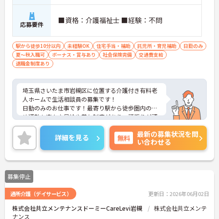
■資格：介護福祉士 ■経験：不問
応募要件
駅から徒歩10分以内
未経験OK
住宅手当・補助
託児所・育児補助
日勤のみ
夏～秋入職可
ボーナス・賞与あり
社会保険完備
交通費支給
退職金制度あり
埼玉県さいたま市岩槻区に位置する介護付き有料老
人ホームで生活相談員の募集です！
日勤のみのお仕事です！最寄り駅から徒歩圏内のた
め通勤も楽々♪昇給や賞与制度があり、頑張りが評
価されてしっかりと還元されます。さらに各種手当
最新の募集状況を問
もあるのは嬉しいポイントです◎資格取得支援制度
詳細を見る
無料
い合わせる
もあるため働きながら取得可能◎丁寧な研修とフォ
ロー体制で、ご自身のスキルアップもできます！
こちらの求人にご興味がございましたら面接のポイ
ントもお伝えしますので是非ご応募お待ちしており
募集停止
ます。
通所介護（デイサービス）
更新日：2026年06月02日
株式会社共立メンテナンスドーミーCareLevi岩槻
株式会社共立メンテ
ナンス