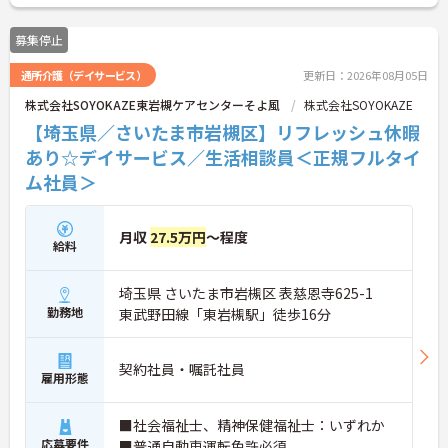
募集停止
通所介護（デイサービス）
更新日：2026年08月05日
株式会社SOYOKAZE東岩槻ケアセンターそよ風
株式会社SOYOKAZE
【埼玉県／さいたま市岩槻区】リフレッシュ休暇
あり☆デイサービス／生活相談員＜正規フルタイ
ム社員＞
月収
27.5万円
～程度
給料
埼玉県 さいたま市岩槻区 表慈恩寺625-1
勤務地
東武野田線「東岩槻駅」徒歩16分
契約社員・嘱託社員
雇用形態
■社会福祉士、精神保健福祉士：いずれか
応募要件
■普通自動車運転免許必須