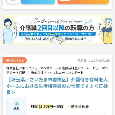
ご興味のある方には、面接対策ポイントなど、さら
に詳細をお話しいたしますので、お気軽にご相談く
ださい。
有料老人ホーム
更新日：2026年05月11日
株式会社ベネッセヒューマンサポート介護付有料老人ホーム ヒューマン
サポート岩槻
株式会社ベネッセヒューマンサポート
【埼玉県／さいたま市岩槻区】介護付き有料老人
ホームにおける生活相談員のお仕事です♪＜正社
員＞
月収
23.5万円
～程度 ※諸手当込み
給料