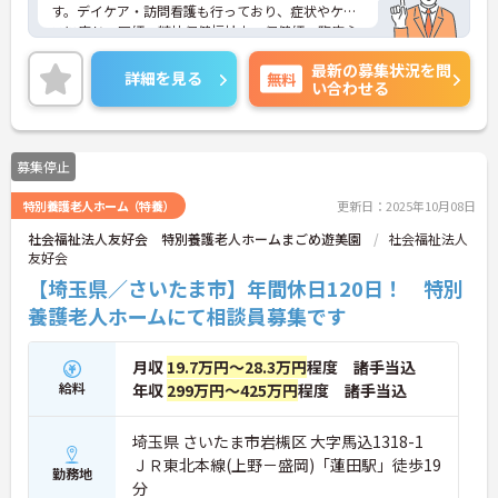
す。デイケア・訪問看護も行っており、症状やケー
スに応じ、医師、精神保健福祉士、保健師、臨床心
理士が連携して心のケアを目指しサポートしており
最新の募集状況を問
ます。ご興味のある方は是非お気軽にお問い合わせ
詳細を見る
無料
い合わせる
ください。
募集停止
特別養護老人ホーム（特養）
更新日：2025年10月08日
社会福祉法人友好会 特別養護老人ホームまごめ遊美園
社会福祉法人
友好会
【埼玉県／さいたま市】年間休日120日！ 特別
養護老人ホームにて相談員募集です
月収
19.7万円～28.3万円
程度 諸手当込
給料
年収
299万円～425万円
程度 諸手当込
埼玉県 さいたま市岩槻区 大字馬込1318-1
ＪＲ東北本線(上野－盛岡)「蓮田駅」徒歩19
勤務地
分