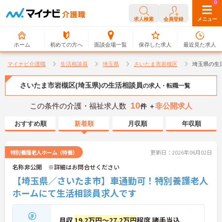
0
0
求人検索
会員登録
メニュー
ホーム
初めての方へ
面談会場一覧
保存した求人
最近見た求人
マイナビ介護職
生活相談員
埼玉県
さいたま市岩槻区
埼玉県の生
さいたま市岩槻区(埼玉県)の生活相談員
の求人・転職一覧
10
この条件の介護・福祉求人数
非公開求人
件 ＋
おすすめ順
新着順
月収順
年収順
特別養護老人ホーム（特養）
更新日：2026年06月02日
名称非公開 ※詳細はお問合せください
【埼玉県／さいたま市】車通勤可！特別養護老人
ホームにて生活相談員求人です
月収
19.2万円～27.2万円
程度 諸手当込