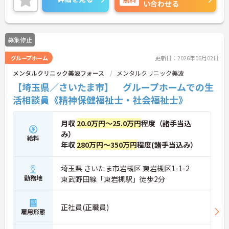
い合わせる
ご興味ある方には、面接対策ポイントなど、詳細を
お話しいたしますのでお気軽にご相談ください。
募集停止
グループホーム
更新日：2026年06月02日
メンタルクリニック美波フォース
メンタルクリニック美波
【埼玉県／さいたま市】 グループホームでの生
活相談員《精神保健福祉士・社会福祉士》
月収
20.0万円～25.0万円
程度（諸手当込
み）
給料
年収
280万円～350万円
程度(諸手当込み）
埼玉県 さいたま市岩槻区 東岩槻区1-1-2
勤務地
東武野田線「東岩槻駅」徒歩2分
正社員(正職員)
雇用形態