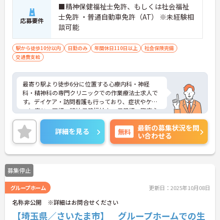
■精神保健福祉士免許、もしくは社会福祉
士免許 ・普通自動車免許（AT） ※未経験相
応募要件
談可能
駅から徒歩10分以内
日勤のみ
年間休日110日以上
社会保険完備
交通費支給
最寄り駅より徒歩6分に位置する心療内科・神経
科・精神科の専門クリニックでの作業療法士求人で
す。デイケア・訪問看護も行っており、症状やケー
スに応じ、医師、精神保健福祉士、保健師、臨床心
理士が連携して心のケアを目指しサポートしており
最新の募集状況を問
ます。ご興味のある方は是非お気軽にお問い合わせ
詳細を見る
無料
い合わせる
ください。
募集停止
グループホーム
更新日：2025年10月08日
名称非公開 ※詳細はお問合せください
【埼玉県／さいたま市】 グループホームでの生