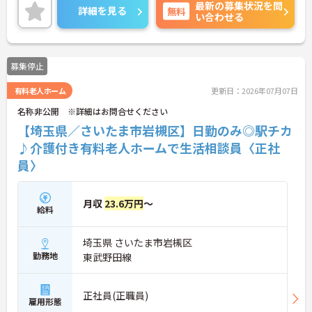
最新の募集状況を問
入社時研修はもちろん、サービス・職種ごとに研修
詳細を見る
無料
い合わせる
カリキュラムが整っており学び成長できる環境で
す。
ご興味のある方は面接対策ポイントなどお話致しま
すのでお気軽にお問い合わせください。
募集停止
有料老人ホーム
更新日：2026年07月07日
名称非公開 ※詳細はお問合せください
【埼玉県／さいたま市岩槻区】日勤のみ◎駅チカ
♪介護付き有料老人ホームで生活相談員〈正社
員〉
月収
23.6万円
～
給料
埼玉県 さいたま市岩槻区
勤務地
東武野田線
正社員(正職員)
雇用形態