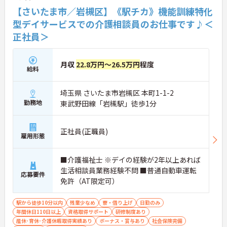
【さいたま市／岩槻区】《駅チカ》機能訓練特化
型デイサービスでの介護相談員のお仕事です♪＜
正社員＞
月収
22.8万円～26.5万円
程度
給料
埼玉県 さいたま市岩槻区 本町1-1-2
勤務地
東武野田線「岩槻駅」徒歩1分
正社員(正職員)
雇用形態
■介護福祉士 ※デイの経験が2年以上あれば
生活相談員業務経験不問 ■普通自動車運転
応募要件
免許（AT限定可）
駅から徒歩10分以内
残業少なめ
寮・借り上げ
日勤のみ
年間休日110日以上
資格取得サポート
研修制度あり
産休･育休･介護休暇取得実績あり
ボーナス・賞与あり
社会保険完備