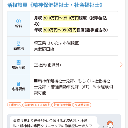
活相談員《精神保健福祉士・社会福祉士》
月収
20.0万円～25.0万円
程度（諸手当込
み）
給料
年収
280万円～350万円
程度(諸手当込み）
埼玉県 さいたま市岩槻区
勤務地
東武野田線
正社員(正職員)
雇用形態
■精神保健福祉士免許、もしくは社会福祉
士免許 ・普通自動車免許（AT） ※未経験相
応募要件
談可能
日勤のみ
年間休日110日以上
社会保険完備
交通費支給
最寄り駅より徒歩6分に位置する心療内科・神経
科・精神科の専門クリニックでの作業療法士求人で