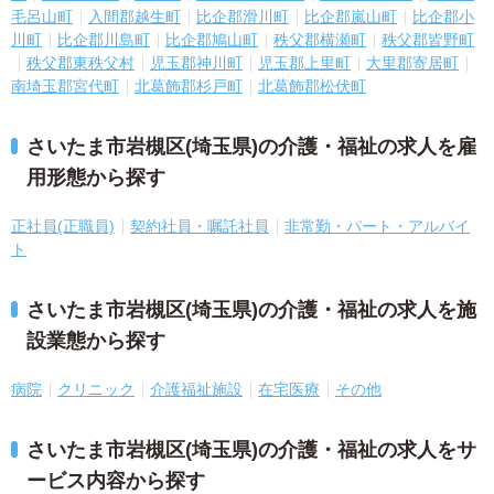
毛呂山町
入間郡越生町
比企郡滑川町
比企郡嵐山町
比企郡小
川町
比企郡川島町
比企郡鳩山町
秩父郡横瀬町
秩父郡皆野町
秩父郡東秩父村
児玉郡神川町
児玉郡上里町
大里郡寄居町
南埼玉郡宮代町
北葛飾郡杉戸町
北葛飾郡松伏町
さいたま市岩槻区(埼玉県)の介護・福祉の求人を雇
用形態から探す
正社員(正職員)
契約社員・嘱託社員
非常勤・パート・アルバイ
ト
さいたま市岩槻区(埼玉県)の介護・福祉の求人を施
設業態から探す
病院
クリニック
介護福祉施設
在宅医療
その他
さいたま市岩槻区(埼玉県)の介護・福祉の求人をサ
ービス内容から探す