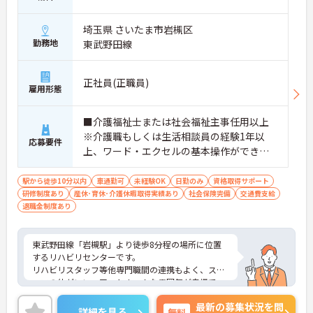
埼玉県 さいたま市岩槻区
勤務地
東武野田線
正社員(正職員)
雇用形態
■介護福祉士または社会福祉主事任用以上
※介護職もしくは生活相談員の経験1年以
応募要件
上、ワード・エクセルの基本操作ができる
方（相談員の経験がある方） ■普通自動車
運転免許必須（ＡＴ限定可）
駅から徒歩10分以内
車通勤可
未経験OK
日勤のみ
資格取得サポート
研修制度あり
産休･育休･介護休暇取得実績あり
社会保険完備
交通費支給
退職金制度あり
東武野田線「岩槻駅」より徒歩8分程の場所に位置
するリハビリセンターです。
リハビリスタッフ等他専門職間の連携もよく、スタ
ッフの仲がいい、アットホームな雰囲気が自慢で
す。
最新の募集状況を問
福利厚生、各種手当も充実しており、好待遇です。
詳細を見る
無料