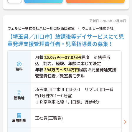
が整っており安心して長くご就業いただけます。子
どもが好きで子どもと関わる仕事をしたい方、育児
の経験を活かして保護者に寄り添える仕事をしたい
方、新しいことにチャレンジしていきたいという志
更新日：2025年02月10日
向性のある方などのご応募歓迎です。
ウェルビー株式会社ハビー川口駅西口教室
ウェルビー株式会社
ご興味ある方には、面接のポイントなど、さらに詳
【埼玉県／川口市】放課後等デイサービスにて児
細をお話致しますのでお気軽にご相談ください。
童発達支援管理責任者・児童指導員の募集！
月収
25.0万円～37.0万円
程度 ※諸手当
込 能力、経験、年齢に応じて決定
給料
年収
394万円～524万円
程度※児童発達支援
管理責任者／教室長モデル
埼玉県 川口市 川口3-2-1 リプレ川口一番
街1号棟201ーC号室
勤務地
ＪＲ京浜東北線「川口駅」徒歩4分
正社員(正職員)
雇用形態