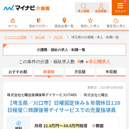
0
0
求人検索
会員登録
メニュー
ホーム
初めての方へ
面談会場一覧
保存した求人
最近見た求人
マイナビ介護職
埼玉県
川口市
埼玉県の介護職・求人・転職一覧
介護職・福祉の求人・転職一覧
4
この条件の介護・福祉求人数
非公開求人
件 ＋
おすすめ順
新着順
月収順
年収順
更新日：2026年03月06日
株式会社七曜会放課後等デイサービスSTARS
株式会社七曜会
【埼玉県／川口市】日曜固定休み＆年間休日120
日程度◎放課後等デイサービスでの児童指導員
月収
22.0万円～30.0万円
程度 ※額面
給料