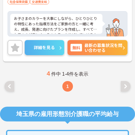
社会保険完備
交通費支給
お子さまのカラーを大事にしながら、ひとりひとり
の特性にあった指導方法をご家族の方と一緒に考
え、成長、発達に向けたプランを作成し、すべての
お子さまが楽しく、そのカラーを伸ばしていけるよ
うに、各専門職が一眼となり全力でサポートしてい
最新の募集状況を問
ます。充実したワークライフバランスのもと、将来
詳細を見る
無料
い合わせる
的にもライフイベントを乗り越えて活躍できる環境
が整っており安心して長くご就業いただけます。子
どもが好きで子どもと関わる仕事をしたい方、育児
の経験を活かして保護者に寄り添える仕事をしたい
方、新しいことにチャレンジしていきたいという志
4
件中 1-4件を表示
向性のある方などのご応募歓迎です。
ご興味ある方には、面接のポイントなど、さらに詳
1
細をお話致しますのでお気軽にご相談ください。
埼玉県の雇用形態別介護職の平均給与