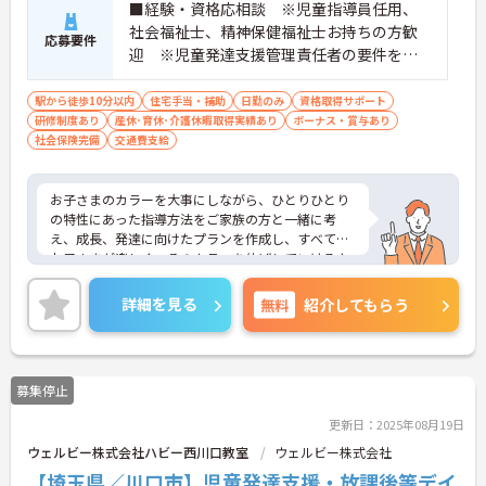
■経験・資格応相談 ※児童指導員任用、
社会福祉士、精神保健福祉士お持ちの方歓
応募要件
迎 ※児童発達支援管理責任者の要件を満
たす方（研修受講済の方）・保育・教育・
福祉業界の経験がある方・相談支援・直接
駅から徒歩10分以内
住宅手当・補助
日勤のみ
資格取得サポート
研修制度あり
産休･育休･介護休暇取得実績あり
支援の経験がある方歓迎
ボーナス・賞与あり
社会保険完備
交通費支給
お子さまのカラーを大事にしながら、ひとりひとり
の特性にあった指導方法をご家族の方と一緒に考
え、成長、発達に向けたプランを作成し、すべての
お子さまが楽しく、そのカラーを伸ばしていけるよ
うに、各専門職が一眼となり全力でサポートしてい
ます。充実したワークライフバランスのもと、将来
詳細を見る
無料
紹介してもらう
的にもライフイベントを乗り越えて活躍できる環境
が整っており安心して長くご就業いただけます。子
どもが好きで子どもと関わる仕事をしたい方、育児
の経験を活かして保護者に寄り添える仕事をしたい
募集停止
方、新しいことにチャレンジしていきたいという志
向性のある方などのご応募歓迎です。
更新日：2025年08月19日
ご興味ある方には、面接のポイントなど、さらに詳
ウェルビー株式会社ハビー西川口教室
ウェルビー株式会社
細をお話致しますのでお気軽にご相談ください。
【埼玉県／川口市】児童発達支援・放課後等デイ