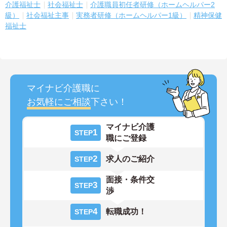
介護福祉士
社会福祉士
介護職員初任者研修（ホームヘルパー2
級）
社会福祉主事
実務者研修（ホームヘルパー1級）
精神保健
福祉士
マイナビ介護職に
お気軽にご相談
下さい！
マイナビ介護
1
STEP
職にご登録
2
求人のご紹介
STEP
面接・条件交
3
STEP
渉
4
転職成功！
STEP