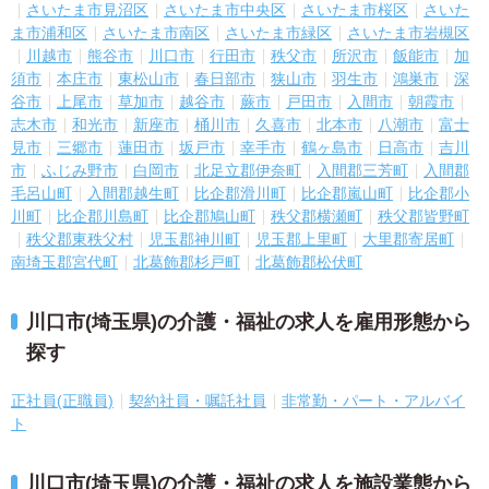
さいたま市見沼区
さいたま市中央区
さいたま市桜区
さいた
ま市浦和区
さいたま市南区
さいたま市緑区
さいたま市岩槻区
川越市
熊谷市
川口市
行田市
秩父市
所沢市
飯能市
加
須市
本庄市
東松山市
春日部市
狭山市
羽生市
鴻巣市
深
谷市
上尾市
草加市
越谷市
蕨市
戸田市
入間市
朝霞市
志木市
和光市
新座市
桶川市
久喜市
北本市
八潮市
富士
見市
三郷市
蓮田市
坂戸市
幸手市
鶴ヶ島市
日高市
吉川
市
ふじみ野市
白岡市
北足立郡伊奈町
入間郡三芳町
入間郡
毛呂山町
入間郡越生町
比企郡滑川町
比企郡嵐山町
比企郡小
川町
比企郡川島町
比企郡鳩山町
秩父郡横瀬町
秩父郡皆野町
秩父郡東秩父村
児玉郡神川町
児玉郡上里町
大里郡寄居町
南埼玉郡宮代町
北葛飾郡杉戸町
北葛飾郡松伏町
川口市(埼玉県)の介護・福祉の求人を雇用形態から
探す
正社員(正職員)
契約社員・嘱託社員
非常勤・パート・アルバイ
ト
川口市(埼玉県)の介護・福祉の求人を施設業態から