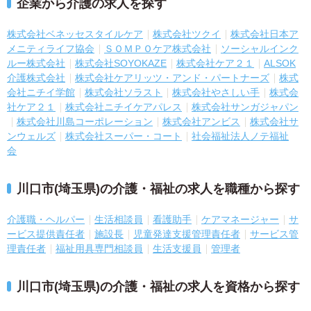
企業から介護の求人を探す
株式会社ベネッセスタイルケア
株式会社ツクイ
株式会社日本ア
メニティライフ協会
ＳＯＭＰＯケア株式会社
ソーシャルインク
ルー株式会社
株式会社SOYOKAZE
株式会社ケア２１
ALSOK
介護株式会社
株式会社ケアリッツ・アンド・パートナーズ
株式
会社ニチイ学館
株式会社ソラスト
株式会社やさしい手
株式会
社ケア２１
株式会社ニチイケアパレス
株式会社サンガジャパン
株式会社川島コーポレーション
株式会社アンビス
株式会社サ
ンウェルズ
株式会社スーパー・コート
社会福祉法人ノテ福祉
会
川口市(埼玉県)の介護・福祉の求人を職種から探す
介護職・ヘルパー
生活相談員
看護助手
ケアマネージャー
サ
ービス提供責任者
施設長
児童発達支援管理責任者
サービス管
理責任者
福祉用具専門相談員
生活支援員
管理者
川口市(埼玉県)の介護・福祉の求人を資格から探す