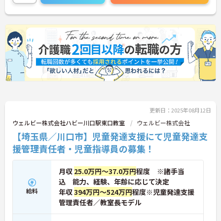
更新日：2025年08月12日
ウェルビー株式会社ハビー川口駅東口教室
ウェルビー株式会社
【埼玉県／川口市】児童発達支援にて児童発達支
援管理責任者・児童指導員の募集！
月収
25.0万円～37.0万円
程度 ※諸手当
込 能力、経験、年齢に応じて決定
給料
年収
394万円～524万円
程度※児童発達支援
管理責任者／教室長モデル