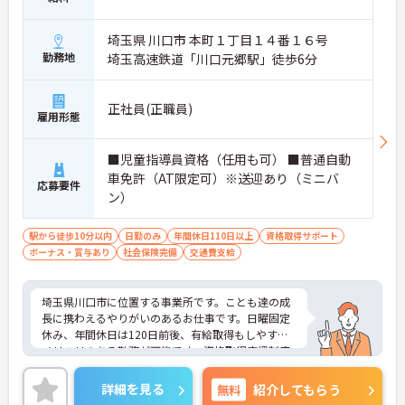
埼玉県 川口市 本町１丁目１４番１６号
勤務地
埼玉高速鉄道「川口元郷駅」徒歩6分
正社員(正職員)
雇用形態
■児童指導員資格（任用も可） ■普通自動
車免許（AT限定可）※送迎あり（ミニバ
応募要件
ン）
駅から徒歩10分以内
日勤のみ
年間休日110日以上
資格取得サポート
ボーナス・賞与あり
社会保険完備
交通費支給
埼玉県川口市に位置する事業所です。ことも達の成
長に携わえるやりがいのあるお仕事です。日曜固定
休み、年間休日は120日前後、有給取得もしやすく
メリハリのある勤務が可能です。資格取得応援制度
もありキャリアアップも目指せます。ご興味のある
方には、面接対策ポイントなど、さらに詳細をお話
詳細を見る
無料
紹介してもらう
しいたしますのでお気軽にご相談ください！