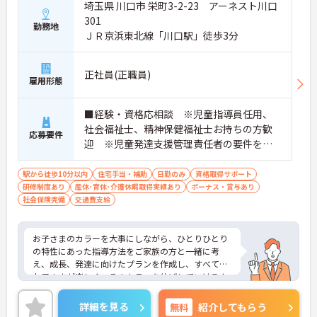
埼玉県 川口市 栄町3-2-23 アーネスト川口
301
勤務地
ＪＲ京浜東北線「川口駅」徒歩3分
正社員(正職員)
雇用形態
■経験・資格応相談 ※児童指導員任用、
社会福祉士、精神保健福祉士お持ちの方歓
応募要件
迎 ※児童発達支援管理責任者の要件を満
たす方（研修受講済の方）・保育・教育・
福祉業界の経験がある方・相談支援・直接
駅から徒歩10分以内
住宅手当・補助
日勤のみ
資格取得サポート
研修制度あり
産休･育休･介護休暇取得実績あり
支援の経験がある方歓迎
ボーナス・賞与あり
社会保険完備
交通費支給
お子さまのカラーを大事にしながら、ひとりひとり
の特性にあった指導方法をご家族の方と一緒に考
え、成長、発達に向けたプランを作成し、すべての
お子さまが楽しく、そのカラーを伸ばしていけるよ
うに、各専門職が一眼となり全力でサポートしてい
ます。充実したワークライフバランスのもと、将来
詳細を見る
無料
紹介してもらう
的にもライフイベントを乗り越えて活躍できる環境