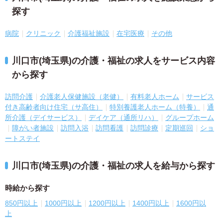
探す
病院
クリニック
介護福祉施設
在宅医療
その他
川口市(埼玉県)の介護・福祉の求人をサービス内容
から探す
訪問介護
介護老人保健施設（老健）
有料老人ホーム
サービス
付き高齢者向け住宅（サ高住）
特別養護老人ホーム（特養）
通
所介護（デイサービス）
デイケア（通所リハ）
グループホーム
障がい者施設
訪問入浴
訪問看護
訪問診療
定期巡回
ショ
ートステイ
川口市(埼玉県)の介護・福祉の求人を給与から探す
時給から探す
850円以上
1000円以上
1200円以上
1400円以上
1600円以
上