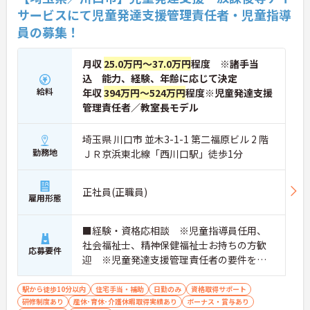
サービスにて児童発達支援管理責任者・児童指導
員の募集！
月収
25.0万円～37.0万円
程度 ※諸手当
込 能力、経験、年齢に応じて決定
給料
年収
394万円～524万円
程度※児童発達支援
管理責任者／教室長モデル
埼玉県 川口市 並木3-1-1 第二福原ビル 2 階
勤務地
ＪＲ京浜東北線「西川口駅」徒歩1分
正社員(正職員)
雇用形態
■経験・資格応相談 ※児童指導員任用、
社会福祉士、精神保健福祉士お持ちの方歓
応募要件
迎 ※児童発達支援管理責任者の要件を満
たす方（研修受講済の方）・保育・教育・
福祉業界の経験がある方・相談支援・直接
駅から徒歩10分以内
住宅手当・補助
日勤のみ
資格取得サポート
研修制度あり
産休･育休･介護休暇取得実績あり
支援の経験がある方歓迎
ボーナス・賞与あり