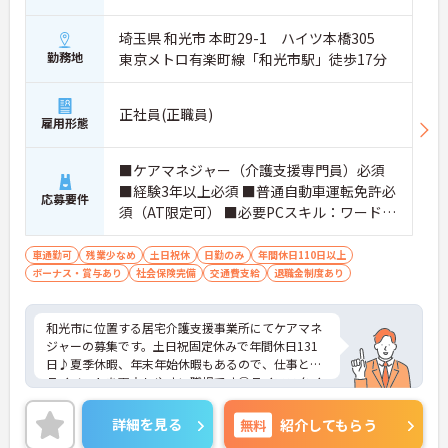
埼玉県 和光市 本町29-1 ハイツ本橋305
勤務地
東京メトロ有楽町線「和光市駅」徒歩17分
正社員(正職員)
雇用形態
■ケアマネジャー（介護支援専門員）必須
■経験3年以上必須 ■普通自動車運転免許必
応募要件
須（AT限定可） ■必要PCスキル：ワード、
エクセル基礎操作
車通勤可
残業少なめ
土日祝休
日勤のみ
年間休日110日以上
ボーナス・賞与あり
社会保険完備
交通費支給
退職金制度あり
和光市に位置する居宅介護支援事業所にてケアマネ
ジャーの募集です。土日祝固定休みで年間休日131
日♪夏季休暇、年末年始休暇もあるので、仕事とプ
ライベートを両立しやすい職場です◎ライフスタイ
ルを大切にしながら、お持ちの資格や業務経験を活
かすことができます！ご興味ある方は面接ポイント
詳細を見る
無料
紹介してもらう
をお伝えしますので、お気軽にご連絡ください。