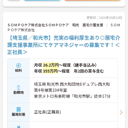
更新日：2026年05月10日
ＳＯＭＰＯケア株式会社ＳＯＭＰＯケア 和光 居宅介護支援
ＳＯＭ
ＰＯケア株式会社
【埼玉県／和光市】充実の福利厚生あり◎居宅介
護支援事業所にてケアマネジャーの募集です！＜
正社員＞
月収
26.2万円
～程度（諸手当込み）
給料
年収
355万円
～程度 年2回の賞与含む
埼玉県 和光市 西大和団地6デュプレ西大和
第4号棟第104号室
勤務地
東京メトロ有楽町線「和光市駅」徒歩17分
正社員(正職員)
雇用形態