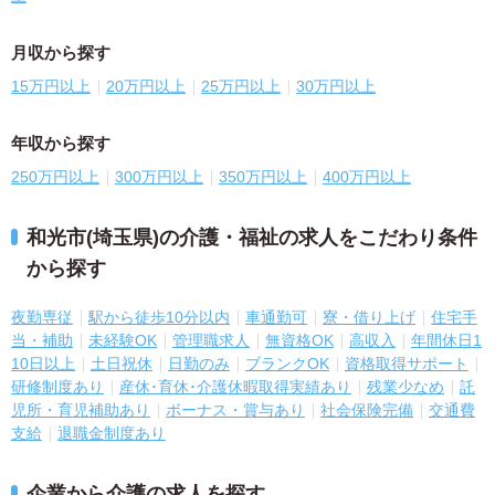
月収から探す
15万円以上
20万円以上
25万円以上
30万円以上
年収から探す
250万円以上
300万円以上
350万円以上
400万円以上
和光市(埼玉県)の介護・福祉の求人をこだわり条件
から探す
夜勤専従
駅から徒歩10分以内
車通勤可
寮・借り上げ
住宅手
当・補助
未経験OK
管理職求人
無資格OK
高収入
年間休日1
10日以上
土日祝休
日勤のみ
ブランクOK
資格取得サポート
研修制度あり
産休･育休･介護休暇取得実績あり
残業少なめ
託
児所・育児補助あり
ボーナス・賞与あり
社会保険完備
交通費
支給
退職金制度あり
企業から介護の求人を探す