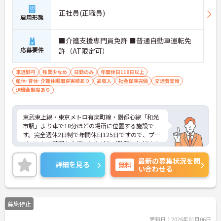
正社員(正職員)
雇用形態
■介護支援専門員免許 ■普通自動車運転免
応募要件
許（AT限定可）
車通勤可
残業少なめ
日勤のみ
年間休日110日以上
産休･育休･介護休暇取得実績あり
高収入
社会保険完備
交通費支給
退職金制度あり
東武東上線・東京メトロ有楽町線・副都心線「和光
市駅」より車で10分ほどの場所に位置する施設で
す。完全週休2日制で年間休日125日ですので、プラ
イベートの時間も大切にしながらご勤務いただけま
す。
最新の募集状況を問
ご興味のある方には詳細をお話しますので、お気軽
詳細を見る
無料
い合わせる
にお問い合わせください。
募集停止
更新日：2026年01月06日