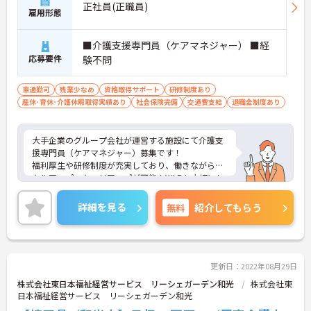
正社員(正職員)
雇用形態
■介護支援専門員（ケアマネジャー） ■経
応募要件
験不問
車通勤可
残業少なめ
資格取得サポート
研修制度あり
産休･育休･介護休暇取得実績あり
社会保険完備
交通費支給
退職金制度あり
大手企業のグループ会社が運営する施設にて介護支
援専門員（ケアマネジャー）募集です！
福利厚生や研修制度が充実しており、働きながらス
キルアップ・キャリアップが可能！WLBも大切にし
ていますので、長く働きやすい環境が整っていま
す。
詳細を見る
無料
紹介してもらう
ご興味ある方には、面接対策ポイントなど、さらに
詳細をお話しいたしますのでお気軽にご相談くださ
い！
更新日：2022年08月29日
株式会社東日本福祉経営サービス リーシェガーデン和光
株式会社東
日本福祉経営サービス リーシェガーデン和光