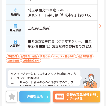
埼玉県 和光市 新倉1-20-39
勤務地
東京メトロ有楽町線「和光市駅」徒歩11分
正社員(正職員)
雇用形態
■介護支援専門員（ケアマネジャー） ■経
応募要件
験必須 ■主任介護支援員をお持ちの方 歓迎
車通勤可
住宅手当・補助
日勤のみ
ボーナス・賞与あり
社会保険完備
交通費支給
退職金制度あり
ケアマネジャーとしてスキルアップを目指したい方
に、ぴったりの職場◎
土・日お休み、日勤帯のみのお仕事ですので、プラ
イベートの時間もしっかりと確保しながら働けま
す。
最新の募集状況を問
ご興味のある方は面接のポイントなどもお伝えいた
詳細を見る
無料
い合わせる
します。ぜひマイナビ介護職にお問い合わせくださ
いませ！