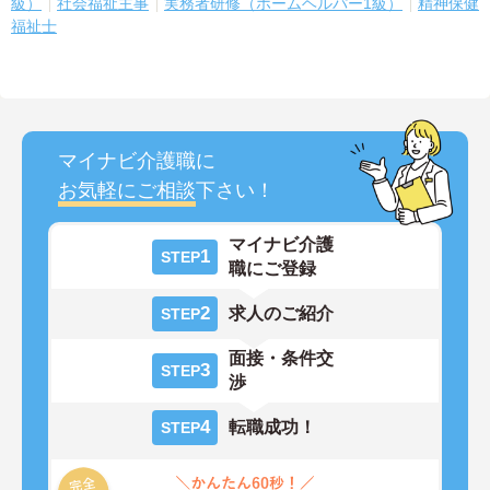
級）
社会福祉主事
実務者研修（ホームヘルパー1級）
精神保健
福祉士
マイナビ介護職に
お気軽にご相談
下さい！
マイナビ介護
1
STEP
職にご登録
2
求人のご紹介
STEP
面接・条件交
3
STEP
渉
4
転職成功！
STEP