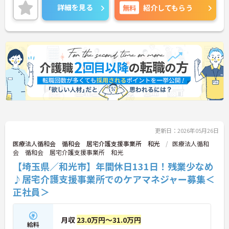
員にとっても過ごしやすいです。ご興味のある方に
詳細を見る
無料
紹介してもらう
は、面接対策ポイントなど、さらに詳細をお話しい
たしますのでお気軽にご相談ください！
更新日：2026年05月26日
医療法人循和会 循和会 居宅介護支援事業所 和光
医療法人循和
会 循和会 居宅介護支援事業所 和光
【埼玉県／和光市】年間休日131日！残業少なめ
♪居宅介護支援事業所でのケアマネジャー募集＜
正社員＞
月収
23.0万円～31.0万円
給料