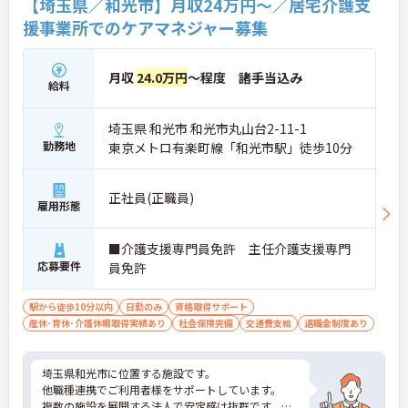
【埼玉県／和光市】月収24万円～／居宅介護支
援事業所でのケアマネジャー募集
月収
24.0万円
～程度 諸手当込み
給料
埼玉県 和光市 和光市丸山台2-11-1
勤務地
東京メトロ有楽町線「和光市駅」徒歩10分
正社員(正職員)
雇用形態
■介護支援専門員免許 主任介護支援専門
応募要件
員免許
駅から徒歩10分以内
日勤のみ
資格取得サポート
産休･育休･介護休暇取得実績あり
社会保険完備
交通費支給
退職金制度あり
埼玉県和光市に位置する施設です。
他職種連携でご利用者様をサポートしています。
複数の施設を展開する法人で安定感は抜群です。