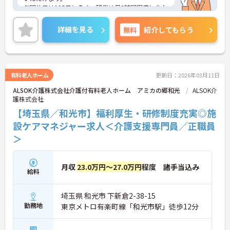
年間休日は125日と多く、残業は月2時間程度と少な
めですので、プライベートとの予定が立てやすいで
す！
詳細を見る
無料
紹介してもらう
また、賞与4.50ヶ月分実績と頑張りを評価していた
だけます。
ご興味のある方には、面接対策ポイントなど、さら
に詳細をお話しいたしますので、お気軽にご相談く
ださい。
有料老人ホーム
更新日：2026年03月11日
ALSOK介護株式会社介護付有料老人ホーム アミカの郷和光
ALSOK介
護株式会社
【埼玉県／和光市】福利厚生・研修制度充実◎施
設ケアマネジャー求人＜介護支援専門員／正職員
＞
月収
23.0万円～27.0万円
程度 諸手当込み
給料
埼玉県 和光市 下新倉2-38-15
勤務地
東京メトロ有楽町線「和光市駅」徒歩12分