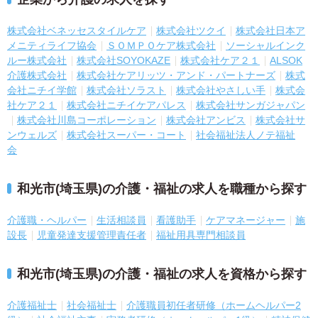
株式会社ベネッセスタイルケア
株式会社ツクイ
株式会社日本ア
メニティライフ協会
ＳＯＭＰＯケア株式会社
ソーシャルインク
ルー株式会社
株式会社SOYOKAZE
株式会社ケア２１
ALSOK
介護株式会社
株式会社ケアリッツ・アンド・パートナーズ
株式
会社ニチイ学館
株式会社ソラスト
株式会社やさしい手
株式会
社ケア２１
株式会社ニチイケアパレス
株式会社サンガジャパン
株式会社川島コーポレーション
株式会社アンビス
株式会社サ
ンウェルズ
株式会社スーパー・コート
社会福祉法人ノテ福祉
会
和光市(埼玉県)の介護・福祉の求人を職種から探す
介護職・ヘルパー
生活相談員
看護助手
ケアマネージャー
施
設長
児童発達支援管理責任者
福祉用具専門相談員
和光市(埼玉県)の介護・福祉の求人を資格から探す
介護福祉士
社会福祉士
介護職員初任者研修（ホームヘルパー2