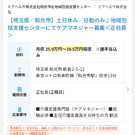
ミアヘルサ株式会社和光市北地域包括支援センター
ミアヘルサ株式会
社
【埼玉県／和光市】土日休み／日勤のみ♪地域包
括支援センターにてケアマネジャー募集＜正社員
＞
月収
25.0万円～28.5万円
程度 ※諸手当込
給料
み
埼玉県 和光市 新倉2-5-12
勤務地
東京メトロ有楽町線「和光市駅」徒歩13分
正社員(正職員)
雇用形態
■介護支援専門員（ケアマネジャー） ■経
応募要件
験必須 ■主任介護支援員をお持ちの方 歓迎
車通勤可
住宅手当・補助
日勤のみ
ボーナス・賞与あり
社会保険完備
交通費支給
退職金制度あり