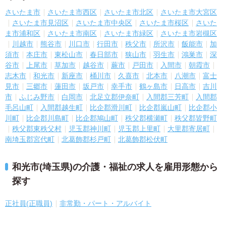
さいたま市
さいたま市西区
さいたま市北区
さいたま市大宮区
さいたま市見沼区
さいたま市中央区
さいたま市桜区
さいた
ま市浦和区
さいたま市南区
さいたま市緑区
さいたま市岩槻区
川越市
熊谷市
川口市
行田市
秩父市
所沢市
飯能市
加
須市
本庄市
東松山市
春日部市
狭山市
羽生市
鴻巣市
深
谷市
上尾市
草加市
越谷市
蕨市
戸田市
入間市
朝霞市
志木市
和光市
新座市
桶川市
久喜市
北本市
八潮市
富士
見市
三郷市
蓮田市
坂戸市
幸手市
鶴ヶ島市
日高市
吉川
市
ふじみ野市
白岡市
北足立郡伊奈町
入間郡三芳町
入間郡
毛呂山町
入間郡越生町
比企郡滑川町
比企郡嵐山町
比企郡小
川町
比企郡川島町
比企郡鳩山町
秩父郡横瀬町
秩父郡皆野町
秩父郡東秩父村
児玉郡神川町
児玉郡上里町
大里郡寄居町
南埼玉郡宮代町
北葛飾郡杉戸町
北葛飾郡松伏町
和光市(埼玉県)の介護・福祉の求人を雇用形態から
探す
正社員(正職員)
非常勤・パート・アルバイト