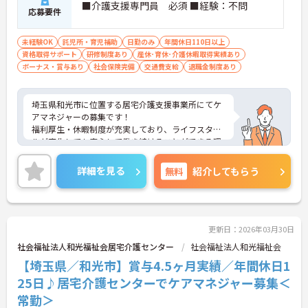
■介護支援専門員 必須 ■経験：不問
応募要件
未経験OK
託児所・育児補助
日勤のみ
年間休日110日以上
資格取得サポート
研修制度あり
産休･育休･介護休暇取得実績あり
ボーナス・賞与あり
社会保険完備
交通費支給
退職金制度あり
埼玉県和光市に位置する居宅介護支援事業所にてケ
アマネジャーの募集です！
福利厚生・休暇制度が充実しており、ライフスタイ
ルが変化しても安心して働き続けることができる環
境が整っています。
ご興味のある方には、面接対策ポイントなど、さら
詳細を見る
無料
紹介してもらう
に詳細をご案内しますのでお気軽にご相談くださ
い！
更新日：2026年03月30日
社会福祉法人和光福祉会居宅介護センター
社会福祉法人和光福祉会
【埼玉県／和光市】賞与4.5ヶ月実績／年間休日1
25日♪居宅介護センターでケアマネジャー募集＜
常勤＞