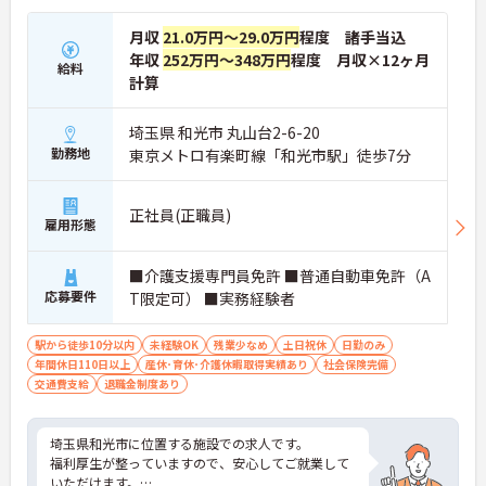
月収
21.0万円～29.0万円
程度 諸手当込
年収
252万円～348万円
程度 月収×12ヶ月
給料
計算
埼玉県 和光市 丸山台2-6-20
勤務地
東京メトロ有楽町線「和光市駅」徒歩7分
正社員(正職員)
雇用形態
■介護支援専門員免許 ■普通自動車免許（A
応募要件
T限定可） ■実務経験者
駅から徒歩10分以内
未経験OK
残業少なめ
土日祝休
日勤のみ
年間休日110日以上
産休･育休･介護休暇取得実績あり
社会保険完備
交通費支給
退職金制度あり
埼玉県和光市に位置する施設での求人です。
福利厚生が整っていますので、安心してご就業して
いただけます。