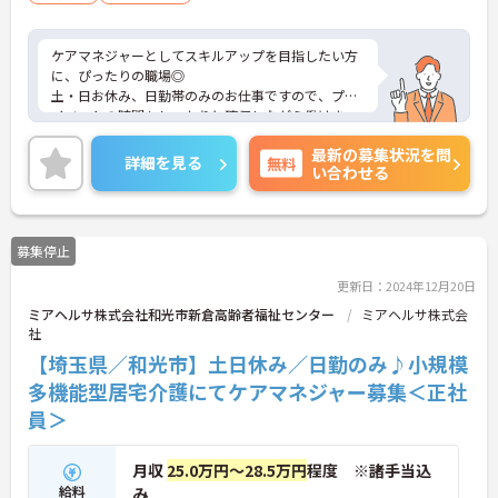
ケアマネジャーとしてスキルアップを目指したい方
に、ぴったりの職場◎
土・日お休み、日勤帯のみのお仕事ですので、プラ
イベートの時間もしっかりと確保しながら働けま
す。
最新の募集状況を問
ご興味のある方は面接のポイントなどもお伝えいた
詳細を見る
無料
い合わせる
します。ぜひマイナビ介護職にお問い合わせくださ
いませ！
募集停止
更新日：2024年12月20日
ミアヘルサ株式会社和光市新倉高齢者福祉センター
ミアヘルサ株式会
社
【埼玉県／和光市】土日休み／日勤のみ♪小規模
多機能型居宅介護にてケアマネジャー募集＜正社
員＞
月収
25.0万円～28.5万円
程度 ※諸手当込
給料
み