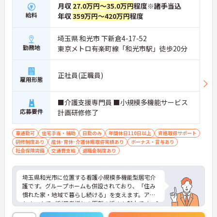
月収
27.0万円～35.0万円
程度※諸手当込
給料
年収
359万円～420万円
程度
埼玉県 和光市 下新倉4-17-52
勤務地
東京メトロ有楽町線「和光市駅」徒歩20分
正社員(正職員)
雇用形態
■介護支援専門員 ■小規模多機能サービス
応募要件
計画研修修了
車通勤可
住宅手当・補助
日勤のみ
年間休日110日以上
資格取得サポート
研修制度あり
産休･育休･介護休暇取得実績あり
ボーナス・賞与あり
社会保険完備
交通費支給
退職金制度あり
埼玉県和光市に位置する看護小規模多機能型居宅介
護です。グループホームも併設されており、「住み
慣れた家・地域で暮らし続ける」を支えます。アッ
トホームでご利用者様との距離の近さも魅力です。2
021年に開設された設備の整ったきれいな環境は職