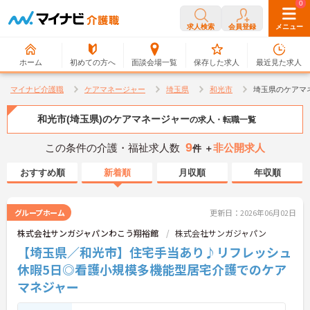
0
0
求人検索
会員登録
メニュー
ホーム
初めての方へ
面談会場一覧
保存した求人
最近見た求人
マイナビ介護職
ケアマネージャー
埼玉県
和光市
埼玉県のケアマ
和光市(埼玉県)のケアマネージャー
の求人・転職一覧
9
この条件の介護・福祉求人数
非公開求人
件 ＋
おすすめ順
新着順
月収順
年収順
グループホーム
更新日：2026年06月02日
株式会社サンガジャパンわこう翔裕館
株式会社サンガジャパン
【埼玉県／和光市】住宅手当あり♪リフレッシュ
休暇5日◎看護小規模多機能型居宅介護でのケア
マネジャー